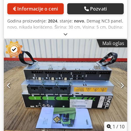
Informacije o ceni
Pozvati
Godina proizvodnje:
2024
, stanje:
novo
, Demag NC3 panel,
novo, nikada korišćeno. Širina: 30 cm, Visina: 5 cm, Dužina:
50 cm. Cjdeqvuinspfx Akisrf
Mali oglas
1
/
10