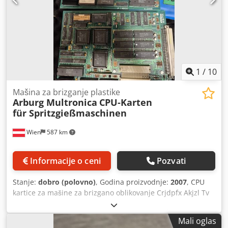
1
/
10
Mašina za brizganje plastike
Arburg Multronica
CPU-Karten
für Spritzgießmaschinen
Wien
587 km
Informacije o ceni
Pozvati
Stanje:
dobro (polovno)
, Godina proizvodnje:
2007
, CPU
kartice za mašine za brizgano oblikovanje Crjdpfx Akjzl Tv
Tjief Arburg Multronica Kartice, proizvedene oko 2007.
godine Na raspolaganju: 3 komada
Mali oglas