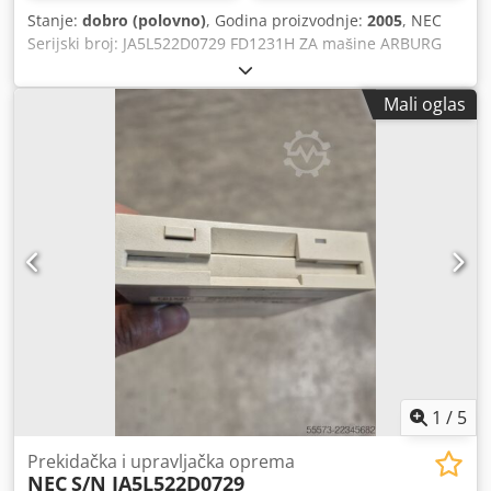
Stanje:
dobro (polovno)
, Godina proizvodnje:
2005
, NEC
Serijski broj: JA5L522D0729 FD1231H ZA mašine ARBURG
Godina proizvodnje: 2005. Crjdezl Tbcjpfx Akisf
Mali oglas
1
/
5
Prekidačka i upravljačka oprema
NEC
S/N JA5L522D0729