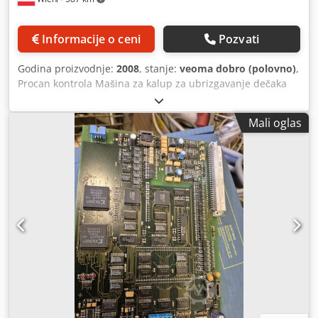
Informacije o ceni
Pozvati
Godina proizvodnje:
2008
, stanje:
veoma dobro (polovno)
,
Procan kontrola Mašina za kalup za ubrizgavanje dečaka
Crodpfx Ajmu Dhzjkiof Izgrađeno 2008
Mali oglas