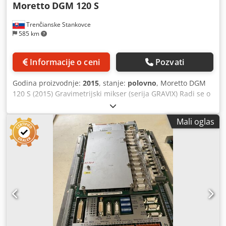
Moretto
DGM 120 S
Trenčianske Stankovce
585 km
Informacije o ceni
Pozvati
Godina proizvodnje:
2015
, stanje:
polovno
, Moretto DGM
120 S (2015) Gravimetrijski mikser (serija GRAVIX) Radi se o
robustnim višekomponentnim sistemima. Na fotografijama
su prikazani karakteristični levci za različite komponente,
Mali oglas
koje sistem meri sa najvećom preciznošću. Dozirni sistem
Moretto DGM Gravix 120 S spada u srednju kategoriju
gravimetrijskih dozir mašina, koje se odlikuju izuzetnom
preciznošću i otpornošću na industrijske vibracije. -Elektro
podaci: 230 V; 50/60 Hz; 1 kW -Težina: 9,35 kg Ključni
tehnički parametri Codpfsy Udkcjx Akisrf Ovaj model je
konstruisan za precizno mešanje više komponenti direktno
na grliću mašine. • Maksimalni učinak: do 120 kg/h (u
zavisnosti od nasipne gustine materijala). • Preciznost: do
±0,001% zahvaljujući tehnologiji u kojoj se svaka