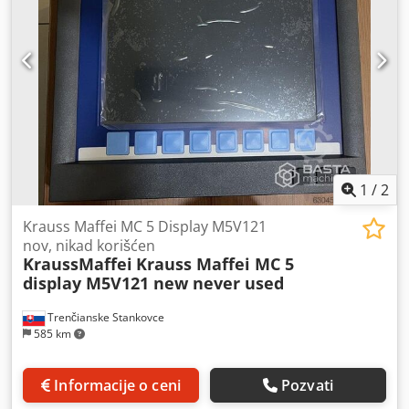
1
/
2
Krauss Maffei MC 5 Display M5V121
nov, nikad korišćen
KraussMaffei
Krauss Maffei MC 5
display M5V121 new never used
Trenčianske Stankovce
585 km
Informacije o ceni
Pozvati