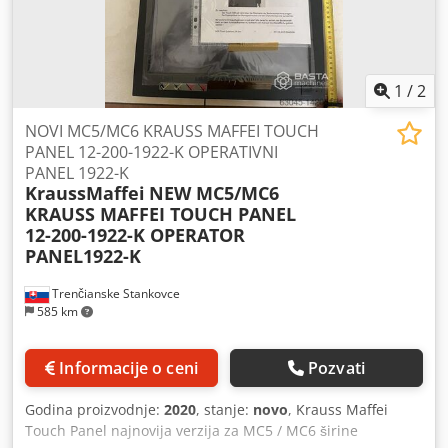
1
/
2
NOVI MC5/MC6 KRAUSS MAFFEI TOUCH
PANEL 12-200-1922-K OPERATIVNI
PANEL 1922-K
KraussMaffei
NEW MC5/MC6
KRAUSS MAFFEI TOUCH PANEL
12-200-1922-K OPERATOR
PANEL1922-K
Trenčianske Stankovce
585 km
Informacije o ceni
Pozvati
Godina proizvodnje:
2020
, stanje:
novo
, Krauss Maffei
Touch Panel najnovija verzija za MC5 / MC6 širine