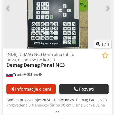
1
/
1
(ND8) DEMAG NC3 kontrolna tabla,
nova, nikada se ne koristi
Demag
Demag Panel NC3
Trenčín
588 km
Informacije o ceni
Pozvati
Godina proizvodnje:
2024
, stanje:
novo
, Demag Panel NC3
Proizvedeno u Nemačkoj Širina 30 cm Visina 5 cm Dužina
50 cm TIP: 6EJ5 398-0DE14 Cedpfx Akjqvuigjijrf