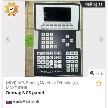
Mali oglas
1
/
2
(ND4) NC3 Demag Materijal Tehnologija
MDKT-IDNR:
Demag
NC3 panel
Trenčín
588 km