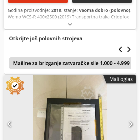
Godina proizvodnje:
2019
, stanje:
veoma dobro (polovno)
,
Wemo WCS-R 400x2500 (2019) Transportna traka Crjdpfox
U Dh Uox Akisf Dimenzije: 400x2500 mm Godina
proizvodnje: 2019
Otkrijte još polovnih strojeva
Mašine za brizganje zatvaračke sile 1.000 - 4.999 kN
Mali oglas