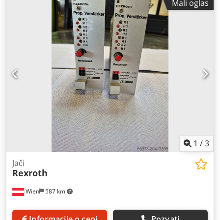
Mali oglas
1
/
3
Jači
Rexroth
Wien
587 km
Informacije o ceni
Pozvati