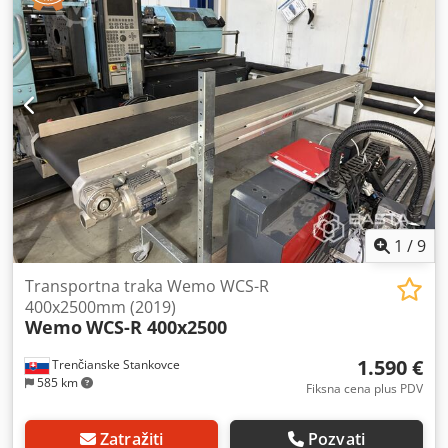
1
/
9
Transportna traka Wemo WCS-R
400x2500mm (2019)
Wemo
WCS-R 400x2500
1.590 €
Trenčianske Stankovce
585 km
Fiksna cena plus PDV
Zatražiti
Pozvati