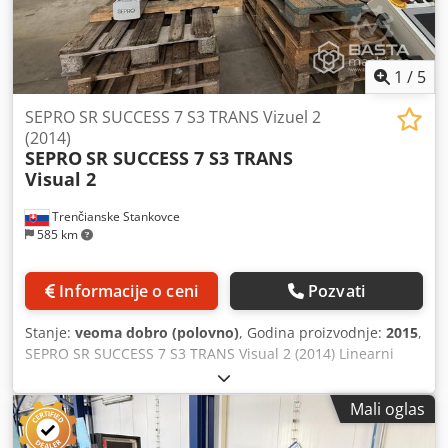
1
/
5
SEPRO SR SUCCESS 7 S3 TRANS Vizuel 2
(2014)
SEPRO
SR SUCCESS 7 S3 TRANS
Visual 2
Trenčianske Stankovce
585 km
Informacije o ceni
Pozvati
Stanje:
veoma dobro (polovno)
, Godina proizvodnje:
2015
,
SEPRO SR SUCCESS 7 S3 TRANS Visual 2 (2014) Linearni
kartezijanski robot Euromap 67 Credpfx Ajx Edrfskief
VISUAL 2 Broj osa: 3 Dohvat: 1000 mm Nosivost: 3 kg X =
Mali oglas
1000 mm Y = 400 mm Z = 800 mm R1 = 0-90