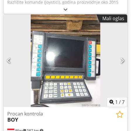
Različite komande (joystici), godina proizvodnje oko 2015
Crodpfx Akexz Sdheijf
Mali oglas
1
/
7
Procan kontrola
BOY
Wien
587 km