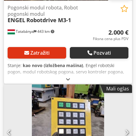
Pogonski modul robota, Robot
pogonski modul
ENGEL
Robotdrive M3-1
2.000 €
Tatabánya
443 km
Fiksna cena plus PDV
Zatražiti
Pozvati
Stanje:
kao novo (izložbena mašina)
, Engel robotski
pogon, modul robotskog pogona, servo kontroler pogona,
korišćena mašina Proizvođač: Sigmatek (Engel) Model:
Robotdrive M3-1 Godina proizvodnje: 2018 Nominalna
Mali oglas
ulazna snaga: 4 kW Cedpfx Aezmyrwskijrf Komunikacioni
interfejs: EtherCAT (brzi industrijski sabirni sistem) Ulazni
napon iz mreže: 3 × 380–480 V AC, 50/60 Hz Izlazni napon:
560 V AC Izlazna frekvencija: 0–8000 Hz Nominalna izlazna
struja po osi (na 45 °C): Osa 1: 5 / 10 A Osa 2: 10 / 20 A Osa
3: 10 / 20 A Ukupne dimenzije: Širina: 390 mm Dubina: 210
mm Visina: 190 mm