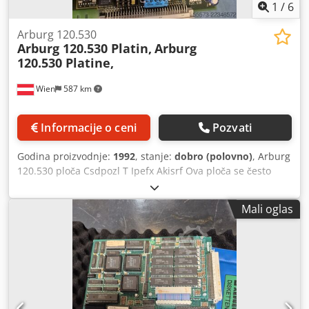
1
/
6
Arburg 120.530
Arburg 120.530 Platin,
Arburg
120.530 Platine,
Wien
587 km
Informacije o ceni
Pozvati
Godina proizvodnje:
1992
, stanje:
dobro (polovno)
, Arburg
120.530 ploča Csdpozl T Ipefx Akisrf Ova ploča se često
prodaje kao rezervni deo za starije sisteme upravljanja
Multronica. Koristi se u mašinama za brizganje plastike za
Mali oglas
regulaciju pritiska. Godina proizvodnje otprilike 1992.