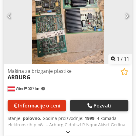
1
/
11
Mašina za brizganje plastike
ARBURG
Wien
587 km
Informacije o ceni
Pozvati
Stanje:
polovno
, Godina proizvodnje:
1999
, 4 komada
elektronskih ploča – Arburg Cjdpfszl R Nqox Akisrf Godina
proizvodnje: oko 1999.