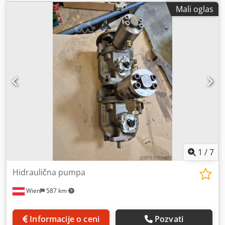
Mali oglas
1
/
7
Hidraulična pumpa
Wien
587 km
Informacije o ceni
Pozvati