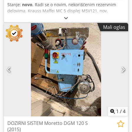
Stanje:
novo
, Radi se o novim, nekorišćenim rezervnim
delovima. Krauss Maffei MC 5 displej M5V121, nov,
nekorišćen. Kupljen za Krauss Maffei mašinu kapaciteta
2300 tona. M5 jedinica za prikaz, 12-cifrena, dimenzije
Mali oglas
DxŠxV 310x360x60 mm, težina 3600 g. Credpjygucfsfx Akiof
1
/
4
DOZIRNI SISTEM Moretto DGM 120 S
(2015)