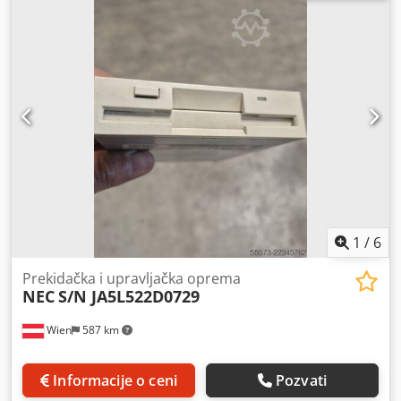
1
/
6
Prekidačka i upravljačka oprema
NEC
S/N JA5L522D0729
Wien
587 km
Informacije o ceni
Pozvati