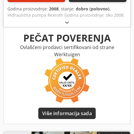
Godina proizvodnje:
2008
, stanje:
dobro (polovno)
,
Hidraulična pumpa Rexroth Godina proizvodnje: oko 2008.
Crodpfxozl Ecxe Akijf Broj dela: R900751704
PEČAT POVERENJA
Ovlašćeni prodavci sertifikovani od strane
Werktuigen
Više informacija sada