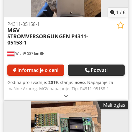
1
/
6
P4311-05158-1
MGV
STROMVERSORGUNGEN
P4311-
05158-1
Wien
587 km
Informacije o ceni
Pozvati
Godina proizvodnje:
2019
, stanje:
novo
, Napajanje za
mašine Arburg. MGV napajanje. Tip: P4311-05158-1
Crsdpfxezl S Hqj Akiof Godina proizvodnje: oko 2019.
Mali oglas