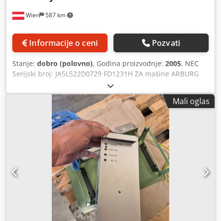
Wien
587 km
Informacije o ceni
Pozvati
Stanje:
dobro (polovno)
, Godina proizvodnje:
2005
, NEC
Serijski broj: JA5L522D0729 FD1231H ZA mašine ARBURG
Godina proizvodnje: 2005. Cedpszl S Twsfx Akiorf
Mali oglas