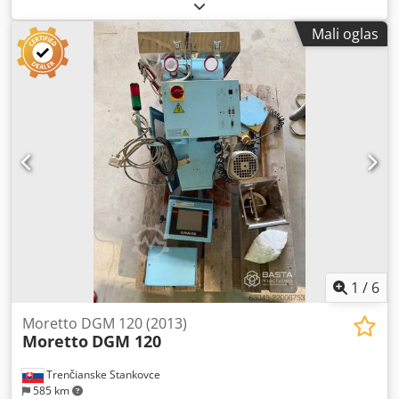
rezervnih delova - 37 Cjdpfxjqvuice Akiorf cm Visina- 47cm
Dužina- 8cm
Mali oglas
1
/
6
Moretto DGM 120 (2013)
Moretto
DGM 120
Trenčianske Stankovce
585 km