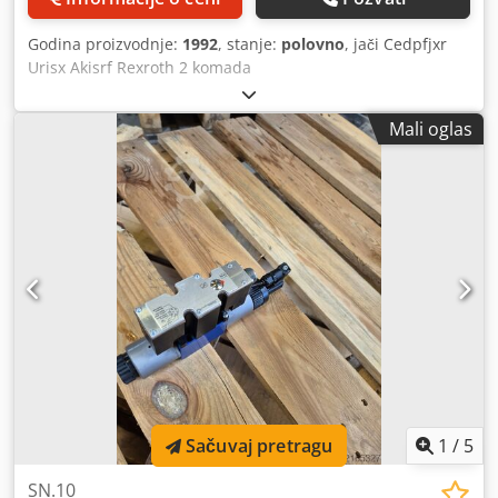
Godina proizvodnje:
1992
, stanje:
polovno
, jači Cedpfjxr
Urisx Akisrf Rexroth 2 komada
Mali oglas
Sačuvaj pretragu
1
/
5
SN.10