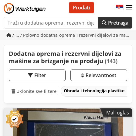
Prodati
Pretraga
/ ... / Polovno dodatna oprema i rezervni dijelovi za mašine
Dodatna oprema i rezervni dijelovi za
mašine za brizganje na prodaju
(143)
Filter
Relevantnost
Obrada i tehnologija plastike
Uklonite sve filtere
Mali oglas