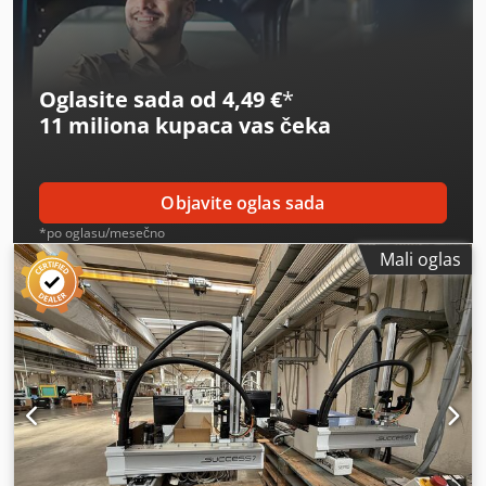
Oglasite sada od 4,49 €
*
11 miliona kupaca
vas čeka
Objavite oglas sada
*po oglasu/mesečno
Mali oglas