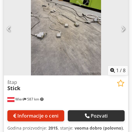
1
/
8
štap
Stick
Wien
587 km
Informacije o ceni
Pozvati
Godina proizvodnje:
2015
, stanje:
veoma dobro (polovno)
,