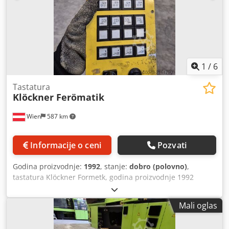
1
/
6
Tastatura
Klöckner Ferömatik
Wien
587 km
Informacije o ceni
Pozvati
Godina proizvodnje:
1992
, stanje:
dobro (polovno)
,
tastatura Klöckner Formetk, godina proizvodnje 1992
Crsdpfxjyx Diyo Akijf
Mali oglas