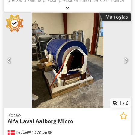
prečka, dizalična prečka, prečka sa kukom za kran, nosiva
prečka, prečka za teške terete, balansirajuća prečka,
uređaj za podizanje, podizač materijala za lift za podizanje,
Mali oglas
haljski kran, stubno-zglobni kran, radionički kran, lančani
vitlo Cjdjzf E Egjpfx An Ierf -Proizvođač: Alfa Laval, uređaj za
podizanje iz dekanterske centrifuge -Nosivost: 850 kg -Broj:
6123 2745 85 -Transportne dimenzije: 1375/595/H255 mm -
Težina: 73 kg
1
/
6
Kotao
Alfa Laval
Aalborg Micro
Thisted
1.678 km