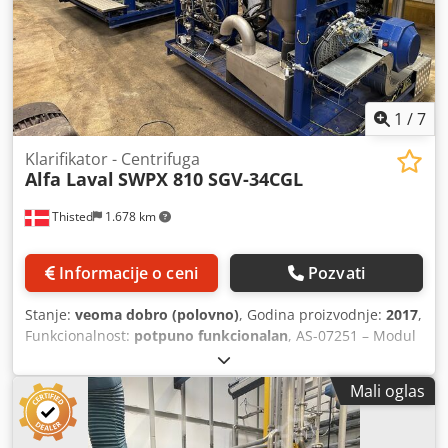
1
/
7
Klarifikator - Centrifuga
Alfa Laval
SWPX 810 SGV-34CGL
Thisted
1.678 km
Informacije o ceni
Pozvati
Stanje:
veoma dobro (polovno)
, Godina proizvodnje:
2017
,
Funkcionalnost:
potpuno funkcionalan
, AS-07251 – Modul
za taloženje Alfa Laval, 10 m3/h ALFA-LAVAL PURE SOX
(SWPX 810 SGV-34CGL) Credpfsw Ap I Aex An Ief MODUL ZA
Mali oglas
TALOŽENJE, 316 nerđajući čelik. Kapacitet min. 10.000 L/h
Ponuda za 3 identična komada Maksimalna brzina rotacije
bubnja 7200 obrtaja u minuti, nominalni kapacitet 10.000