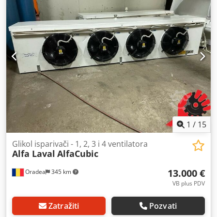
sopstvena težina: 604 kg. Ovo, u veoma dobrom stanju
izvući kroz vodu / glikol hladnjak je opremljen sa: 2 komada
Ziehl Abegg ventilatori 07078866, FC063-4DS6KV7, svaki
Ø500, 1,19 kV, 1360 / 1000RPM; COSI 085, površina više od
90 m2, aluminijumsko kućište / aluminijumska rebra
Pomenuti kapacitet hlađenja je sa mešavinom vode /
glikola od 30% na bazi vode / glikola. Prodajna cena:
KSNUMKS Evro + PDV, po dogovoru, FCA Oradea, Rumunija
Irrtum, Anderungen und Zwischenverkauf vorbehalten /
Podložno greškama, promenama i prethodnoj prodaji / Ne
rezervăm dreptul la greșeli, modificări și vânzare
prealabila. Govorimo engleski. /Wir sprechen Deutsch./
Beszélünk magyarul. Srpskohrvatski / srpskohrvatski
1
/
15
Crjdpfxsucnzwe An Isf
Glikol isparivači - 1, 2, 3 i 4 ventilatora
Alfa Laval
AlfaCubic
13.000 €
Oradea
345 km
VB plus PDV
Zatražiti
Pozvati