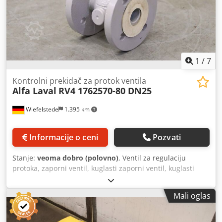
1
/
7
Kontrolni prekidač za protok ventila
Alfa Laval
RV4 1762570-80 DN25
Wiefelstede
1.395 km
Informacije o ceni
Pozvati
Stanje:
veoma dobro (polovno)
, Ventil za regulaciju
protoka, zaporni ventil, kuglasti zaporni ventil, kuglasti
ventil, kugla ventil, sigurnosni ventil, regulacioni ventil,
prekidač protoka, balansni ventil Csdpjq Rx Abefx An Iorf -
Mali oglas
Proizvođač: Alfa Laval, regulacioni ventil sa prekidačem
protoka, nekorišćen - Tip: RV4 br.: 1762570-80 - Veličina:
DN25 - Količina: 2x ventil na raspolaganju - Cena: po