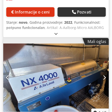
Informacije o ceni
Pozvati
Stanje:
novo
, Godina proizvodnje:
2022
, Funkcionalnost:
potpuno funkcionalan
, Artikal: A-Aalborg-Micro AALBORG
MICRO Aalborg Micro je kompaktni prekidač toplote
izduvnog gasa/generator pare, namenjen oporavku toplote
Mali oglas
otpada od gasnih/MDO/HFO motora i gasnih turbina. Kao
menjač toplote, Aalborg Micro nudi širok spektar
mogućnosti, zbog činjenice da se topla voda, TEG i TFO
mogu koristiti kao mediji. Osim toga, Aalborg Micro se
može koristiti kao generator pare. Cilindrična jedinica u
centru sa integrisanim propisnim damperom omogućava
do 80% izduvnog gasa da zaobiđe površinu grejanja.
Crsdpfjqy Nv Rex An Iof Površina za grejanje se može lako
očistiti pomoću opcionih prstenova duvača čađi pomoću
komprimovanog vazduha/pare/vode, i/ili pirolizom u
režimu suvog trčanja