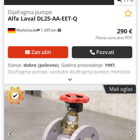
Dijafragma pumpe
Alfa Laval
DL25-AA-EET-Q
290 €
Wiefelstede
1.395 km
Fiksna cena plus PDV
Zatražiti
Pozvati
Stanje:
dobro (polovno)
, Godina proizvodnje:
1997
,
Dijafragma pumpe, vazdušni dijafragma pumpe, hemijska
pumpa, Air Mounted Dupli dijafragma pumpe Cjdpfx
Anovay Uij Ijrf -Proizvođač: Alfa Laval, vazdušna dvostruka
Mali oglas
membranska pumpa - Tip: DL25-AA-EET-K -Brzina protoka:
l / min -Isporuka pritisak: bar -Ukupne dimenzije: 240/230 /
H300 mm -Težina: 8.7 kg