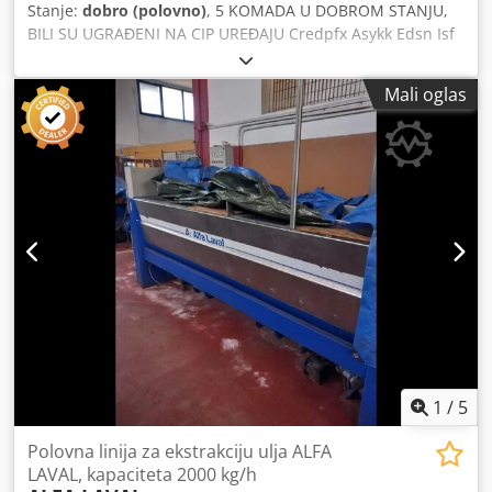
Stanje:
dobro (polovno)
, 5 KOMADA U DOBROM STANJU,
BILI SU UGRAĐENI NA CIP UREĐAJU Credpfx Asykk Edsn Isf
Mali oglas
1
/
5
Polovna linija za ekstrakciju ulja ALFA
LAVAL, kapaciteta 2000 kg/h