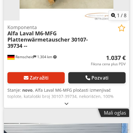
1
/
8
Komponenta
Alfa Laval
M6-MFG
Plattenwärmetauscher 30107-
39734 --
1.037 €
Remscheid
1.304 km
Fiksna cena plus PDV
Zatražiti
Pozvati
Stanje:
novo
, Alfa Laval M6-MFG pločasti izmenjivač
toplote, kataloški broj 30107-39734, nekorišćen, 100%
funkcionalan. Obim isporuke je prikazan na fotografijama.
NAPOMENA: Molimo, za troškove pakovanja i transporta
Mali oglas
raspitajte se odvojeno! Csdpjzpcv Djfx An Ierf