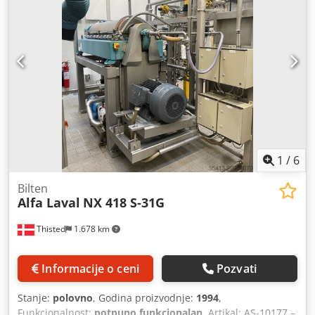
litara na sat, zapremina bubnja 15 litara, kapacitet mulja
9,4 litara, tečnost se ispušta pod pritiskom, pumpa za
izbacivanje čvrstih materija sa ciklon rezervoarom, motor
od 35 kW, 460/3/60/1728 obrtaja u minuti, Pure SOx sistem
za prečišćavanje, integrisano na zajedničkoj platformi sa
svim ventilima, cevovodom, upravljačkom pločom, alatima,
rezervnim delovima i uputstvom. Godina proizvodnje 2017.
1
/
6
Bilten
Alfa Laval
NX 418 S-31G
Thisted
1.678 km
Informacije o ceni
Pozvati
Stanje:
polovno
, Godina proizvodnje:
1994
,
Funkcionalnost:
potpuno funkcionalan
, Artikal: AS-10177 –