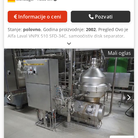
Informacije o ceni
Pozvati
Stanje:
polovno
, Godina proizvodnje:
2002
, Pregled Ovo je
Alfa Laval VNPX 510 SFD-34C, samoočistiv disk separator,
koji je proizveden 2002. godine od strane kompanije Alfa
Laval (Tumba, Švedska). Serija VNPX je proverena
Mali oglas
platforma za taložne bazene za uklanjanje čvrstih materija
u prehrambenoj i industriji pića; ova jedinica je poslednji
put korišćena u pivari. Separator je trenutno rastavljen:
okvir, bubanj, pogonski motor i armatura se čuvaju kao
zasebne komponente, što pojednostavljuje pregled glavnih
delova i olakšava transport. Deo isporuke uključuje ABB
pogonski motor od 22 kW, rezervoar za talog od nerđajućeg
čelika zapremine oko 150 litara, kao i kontrolni sistem
SIMATIC C7-633 od kompanije Siemens sa odvojenim
ekranom osetljivim na dodir i kontrolnim ormarićem.
Tehnički podaci - Proizvođač: Alfa Laval (Tumba, Švedska) -
Model: VNPX 510 SFD-34C - Godina proizvodnje: 2002 - Tip
mašine: samoočistiv disk separator (taložni bazen) - Maks.