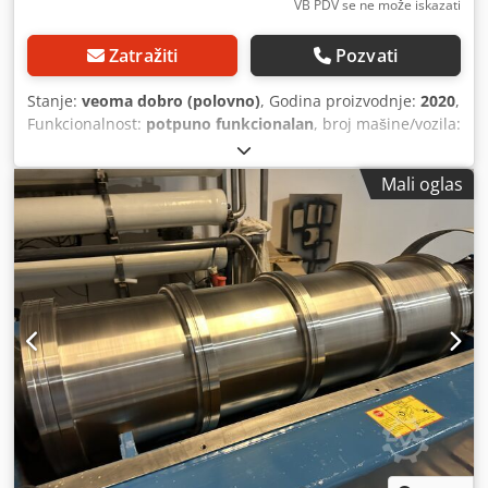
VB PDV se ne može iskazati
mešenje, dekantatora i separatora. Preporučuju se kružni
sistemi za hitno zaustavljanje i sigurnosni poklopci oko
Zatražiti
Pozvati
rotirajućih komponenti. Glavni električni razvodni ormar
mora obezbediti kupac (nije uključen). Mogućnosti
Stanje:
veoma dobro (polovno)
, Godina proizvodnje:
2020
,
integracije linije. Ova linija za obradu je dizajnirana za rad
Funkcionalnost:
potpuno funkcionalan
, broj mašine/vozila:
u liniji, pre linije za punjenje jestivog ulja. Može se
P260302015
, ukupna visina:
350 mm
, ukupna širina:
300
nesmetano povezati sa skladištenjem, filtracijom i
mm
, ukupna dužina:
800 mm
, ukupna težina:
80 kg
, visina
Mali oglas
punjenjem za pakovanja za maloprodaju ili u velikim
baze mašine:
180 mm
, STAN NA LAGERU: 3 KOM.
količinama. Nekoliko sekcija sistema za mešenje nudi
Cjdpfozrmvaox An Isrf Predmet prodaje je profesionalni,
fleksibilnost formata za različite veličine serija i
modularni procesni sistem, izrađen prema higijenskim
karakteristike maslina, dok dekantator i separatori
standardima, namenjen prehrambenoj, pivarskoj ili
obezbeđuju kontinuirano pročišćavanje za visokokvalitetnu
hemijskoj industriji. Glavne komponente sistema: • Pumpe:
proizvodnju ulja. Codpfx Aezmpzhjn Ierf Tip/Kategorija
Serija centrifugalnih pumpi sa zaštitnim kućištima od
mašine: proizvođač / model, godina proizvodnje,
nerđajućeg čelika (zaštita od izlivanja / higijenski
transporter za masline, Alfa La...
standard). • Merenje protoka: Integrisani elektromagnetni
protokomeri (vidljive upravljačke jedinice sa LCD ekranima,
npr. marke Endress+Hauser ili slične klase). • Konstrukcija:
Celina je postavljena na stabilnoj ramu od nerđajućeg
čelika (tipa "skid"), što olakšava transport i montažu u
novoj proizvodnoj liniji. • Armatura: Kompletan cevovod