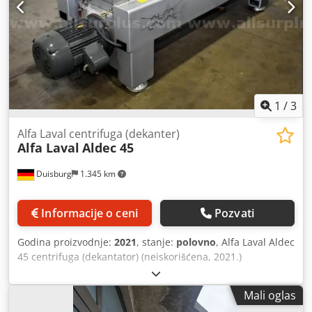
1
/
3
Alfa Laval centrifuga (dekanter)
Alfa Laval
Aldec 45
Duisburg
1.345 km
Informacije o ceni
Pozvati
Godina proizvodnje:
2021
, stanje:
polovno
, Alfa Laval Aldec
45 centrifuga (dekantator) (neiskorišćena, 2021.)
Visokoefikasni industrijski sistem centrifuge za
kontinuirano odvodnjavanje mulja, dizajniran za
Mali oglas
prečišćavanje otpadnih voda u petrohemijskoj industriji.