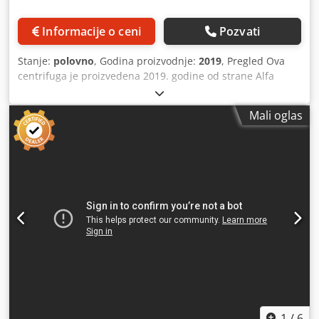
zavisnosti od sadržaja čvrstih materija) Prečnik bubnja: 418
mm Brzina bubnja: do približno 4.000 obrtaja u minuti
Informacije o ceni
Pozvati
Cedpfoxqga Aex An Isrf Maksimalna centrifugalna sila:
približno 4.000 × g Aplikacije: Idealan za procese
Stanje:
polovno
, Godina proizvodnje:
2019
, Pregled Ova
separacije u mlečnoj industriji, industriji hrane i pića,
centrifuga je proizvedena 2019. godine od strane Alfa
proizvodnji skroba, hemijskoj industriji i obradi
Laval. Model CLARABREW 2050 je dizajniran za obradu piva
industrijskih otpadnih voda. Lokacija: Danska Cena: Na
u industriji napitaka. Mašina je još uvek instalirana i može
upit Opcije pakovanja Dostupno kao kompletna linija (3 ×
Mali oglas
se na zahtev pogledati u proizvodnji. Dostupna je odmah.
dekantatora + 3 × sekcije sa ventilima) Ili se prodaje
Crjdeyuc Ulspfx An Ief Tehnički podaci - Kapacitet: 80 hl/h
pojedinačno sa odgovarajućom sekcijom ventila. Lokacija
– 150 hl/h - Primena: pivo - Radni sati: 1.800 h
Skladišteno u Danskoj, spremno za utovar. Moguća je
dostava izvozne dokumentacije i organizacija transporta.
1
/
6