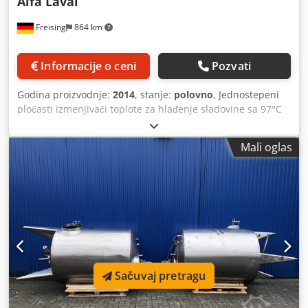
Alfa Laval
Freising
864 km
Informacije o ceni
Pozvati
Godina proizvodnje:
2014
, stanje:
polovno
, Jednostepeni
pločasti izmenjivači toplote za hlađenje sladovine sa 97°C
na 22°C, uz zagrevanje pivske vode sa 15°C na 85°C. Protok
sladovine: 1200 hl/h, protok vode: 1269 hl/h. Mašina
Mali oglas
(dodatak): 2 komada pločastih izmenjivača toplote Crodpfx
Ajxbpn Den Isf Kapacitet: 1200 hl/h, jednostepeni za
sladovinu 15°Plato / voda Površina prenosa toplote: 260 m²
Radni pritisak: 10 bar Zapremina tela: 653 litara Dužina:
2400 mm Širina: 910 mm Visina: 2400 mm Materijal:
nerđajući čelik legura 316 (= 1.4401), debljina zida 0,5 mm,
zaptivni materijal NBRP Težina: 2448 kg
Sačuvaj pretragu