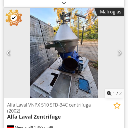
Tip: 919B-31G Godina proizvodnje: 1993 Maks. brzina
bubnja: 3250 o/min Materijal: Nerđajući čelik Pogonski
Mali oglas
motor: 18,5 / 21 kW Unutrašnji prečnik bubnja: 353 / 198
mm Unutrašnja dužina bubnja: 1200 mm Dozvoljena
gustina sedimenta: 1,2 kg/dm3 Dimenzije: Dužina 3000 x
Širina 1000 x Visina 1150 mm Težina prazne mašine: 2500
kg Tehnička dokumentacija: Da Napomena: Vrtložna
kočnica Oprema: Jedan upravljački ormar Crodowid Nhopfx
An Isf Stanje: Polovno Cena: Na upit
1
/
2
Alfa Laval VNPX 510 SFD-34C centrifuga
(2002)
Alfa Laval
Zentrifuge
Menslage
1.365 km