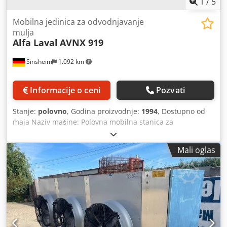
1
/
5
Mobilna jedinica za odvodnjavanje
mulja
Alfa Laval
AVNX 919
Sinsheim
1.092 km
Informacije o ceni
Pozvati
Stanje:
polovno
, Godina proizvodnje:
1994
, Dostupno od
maja Naziv mašine: Polovna mobilna stanica za
odvodnjavanje mulja u kontejneru Proizvođač: Alfa Laval
Tip: AVNX 919 Godina proizvodnje: 1994 Maks. obrtaji
Mali oglas
bubnja: 3.250 o/min Materijal: Prohrom (nerđajući čelik)
Unutrašnji prečnik bubnja: 353 / 202 mm Dozvoljena
gustina sedimenta: 1,2 kg / dm3 Dimenzije: D 7.500 x Š
2.450 x V 2.550 mm Crsdpfxjyxl R Ej An Ief Težina prazne
mašine: Pribl. 6-7 tona Tehnička dokumentacija: Da
Napomena: Dostupno od maja Oprema: Kontejner,
polimerna stanica, pumpa za doziranje, elektro ormar,