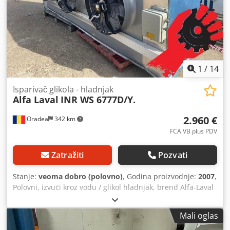
mazerator, transportni izbacivač Stanje: Polovno Cena: Na
upit
1
/
14
Isparivač glikola - hladnjak
Alfa Laval
INR WS 6777D/Y.
2.960 €
Oradea
342 km
FCA VB plus PDV
Zatražiti
Pozvati
Stanje:
veoma dobro (polovno)
, Godina proizvodnje:
2007
,
Polovni, izvući kroz vodu / glikol hladnjak, brend Alfa-Laval
tip INR V S 6777D / I. IOM: 2007, SN: 2190988. Maksimalni
DN = 57 mm; Vn = 3҇230/400V, grupa tečnosti 2, zavojnica
Mali oglas
TS 110/-40°C, F = 50 Hz, PT = 10 bara, PS = 9 bara,