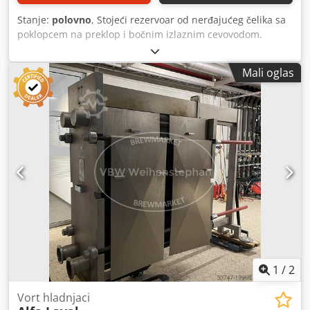
Stanje:
polovno
, Stojeći rezervoar od nerđajućeg čelika sa
poklopcem na preklop i bočnim izlaznim cevovodom.
Mašina (dodatak): stojeći rezervoar od nerđajućeg čelika.
Bruto zapremina: 1055 l. Dužina: 1,40 m. Širina: 1,40 m.
Mali oglas
Visina: 1,30 m. Materijal: nerđajući čelik. Položaj: stojeći.
Oprema: poklopac na preklop, bočni izlaz. Credpfxsw
Tbwpe An Iof
1
/
2
Vort hladnjaci