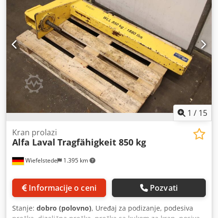
komadu - Dimenzije: 125/104/V195 mm - Težina: 3,6
kg/komad
1
/
15
Kran prolazi
Alfa Laval
Tragfähigkeit 850 kg
Wiefelstede
1.395 km
Informacije o ceni
Pozvati
Stanje:
dobro (polovno)
, Uređaj za podizanje, podesiva