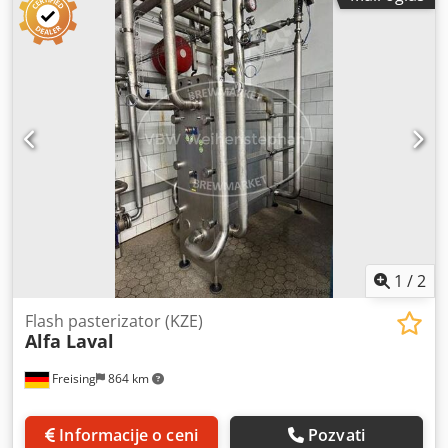
1
/
2
Flash pasterizator (KZE)
Alfa Laval
Freising
864 km
Informacije o ceni
Pozvati