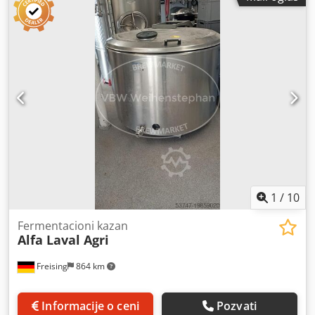
ram AluZinc, kućište jak i izdržljiv lim, RAL premazan
puderom 9002. • Hinged drip poslužavnik i bočne navlake
za laku instalaciju i održavanje. • Dovoljno prostora za
montažu ventila za proširenje unutar kućišta. • Montažne
zagrade omogućavaju postavljanje plafona utroška. •
Uklopljen sa schräder ventilom na usisnu vezu u svrhu
testiranja. • Napumpani sistem dostupan na zahtev. •
Stikeri indi [...] Csdpjg N Db Hefx An Isrf
1
/
10
Fermentacioni kazan
Alfa Laval Agri
Freising
864 km
Informacije o ceni
Pozvati