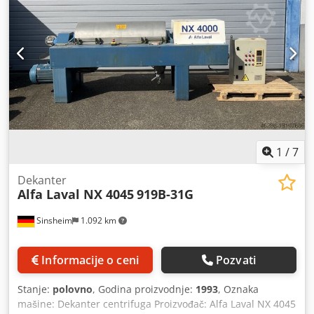
1
/
7
Dekanter
Alfa Laval NX 4045
919B-31G
Sinsheim
1.092 km
Informacije o ceni
Pozvati
Stanje:
polovno
, Godina proizvodnje:
1993
, Oznaka
mašine: Dekanter centrifuga Proizvođač: Alfa Laval NX 4045