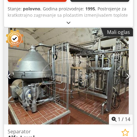
Stanje:
polovno
, Godina proizvodnje:
1995
, Postrojenje za
kratkotrajno zagrevanje sa pločastim izmenjivačem toplote
za zagrevanje 200 hl/h napitka sa 3 °C na 74 °C. Mašina
(dodatno): Inline pasterizaciona linija Kapacitet: 20.000 l/h
Mali oglas
Credpfx Anszizt Ie Ijf Materijal: nerđajući čelik Oprema:
pločasti izmenjivač toplote; upravljački ormar sa digitalnim
kontrolnim panelom
1
/
14
Separator