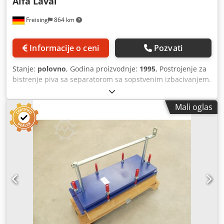
Alfa Laval
Freising
864 km
Informacije o ceni
Pozvati
Stanje:
polovno
, Godina proizvodnje:
1995
, Postrojenje za
bistrenje piva sa separatorom sa sopstvenim izbacivanjem.
Odvojeni talog se privremeno skladišti u konusnom
rezervoaru od nerđajućeg čelika zapremine 55 hl. Cedszizh
Mali oglas
Sopfx An Iorf Mašina (dodatak): samoizbacujuća tanjirasta
centrifuga za preliminarno bistrenje piva Kapacitet
filtracije: 20.000 l/h Zapremina rezervoara za mulj: 5.500 l
Upravljanje / kontrola: VIPA Materijal: nerđajući čelik
Položaj: stoji na nogarama Oprema: separator; rezervoar
za mulj; pumpa; merenje protoka; merenje zamućenosti;
elektro-ormar sa vizualizacijom na touch panelu; specijalni
alati; razna cevovodna oprema, panel za cevi i ventili.