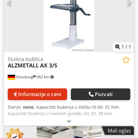
1
/
1
Stubna bušilica
ALZMETALL
AX 3/S
Günzburg
962 km
Informacije o ceni
Pozvati
Stanje:
novo
, Kapacitet bušenja u čeliku St 60: 32 mm
Kapacitet bušenja u livenom gvožđu GG 20: 38 mm
Kapacitet bušenja u St 60: 40 mm Narezivanje navoja u St
60: M 24 Narezivanje navoja u GG 20: M 30 Kratko vreteno:
Mali oglas
MK 3 Vreteno hod: 120 mm Previs: 293 mm Prečnik stuba: