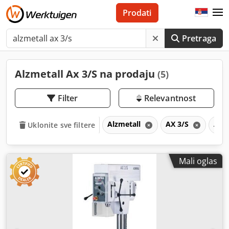
Prodati
Pretraga
Alzmetall Ax 3/S na prodaju
(5)
Filter
Relevantnost
Alzmetall
AX 3/S
AX
Uklonite sve filtere
Mali oglas