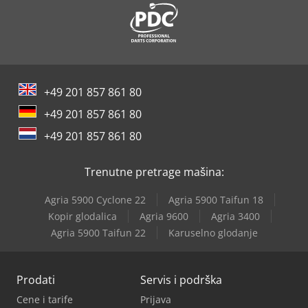
Index Ms22-6
Index Ms40-6
Knoll K-3
+49 201 857 861 80
Lissmac Sbm-L 1000 G1S2
+49 201 857 861 80
Lissmac Sbm-M 1500 B2
+49 201 857 861 80
Metallkraft Akm 200-6 Vp
Trenutne pretrage mašina:
Metallkraft Msbm 1520-17 Pro S
Agria 5900 Cyclone 22
Agria 5900 Taifun 18
Schanbacher S-3-50
Kopir glodalica
Agria 9600
Agria 3400
Agria 5900 Taifun 22
Karuselno glodanje
Weinbrenner Tsv 6/3050
Prodati
Servis i podrška
Cene i tarife
Prijava