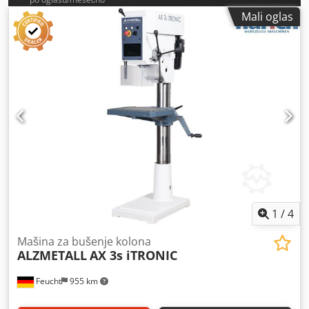
Mali oglas
1
/
4
Mašina za bušenje kolona
ALZMETALL
AX 3s iTRONIC
Feucht
955 km