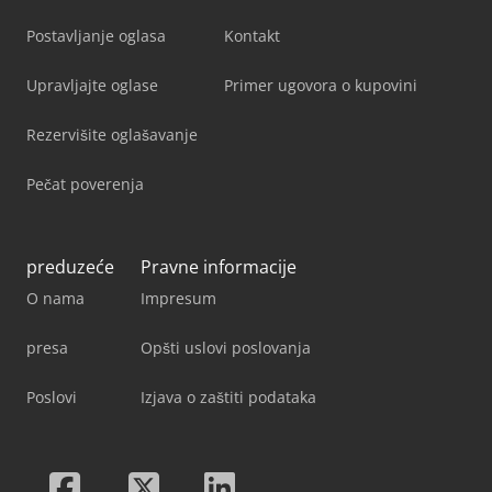
Postavljanje oglasa
Kontakt
Upravljajte oglase
Primer ugovora o kupovini
Rezervišite oglašavanje
Pečat poverenja
preduzeće
Pravne informacije
O nama
Impresum
presa
Opšti uslovi poslovanja
Poslovi
Izjava o zaštiti podataka