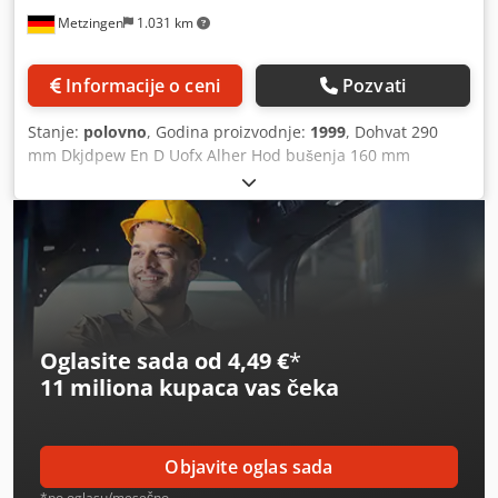
Metzingen
1.031 km
Informacije o ceni
Pozvati
Stanje:
polovno
, Godina proizvodnje:
1999
, Dohvat 290
mm Dkjdpew En D Uofx Alher Hod bušenja 160 mm
Ukupna potrebna snaga 1,9 kW Opis sledi!
Oglasite sada od 4,49 €
*
11 miliona kupaca
vas čeka
Objavite oglas sada
*po oglasu/mesečno