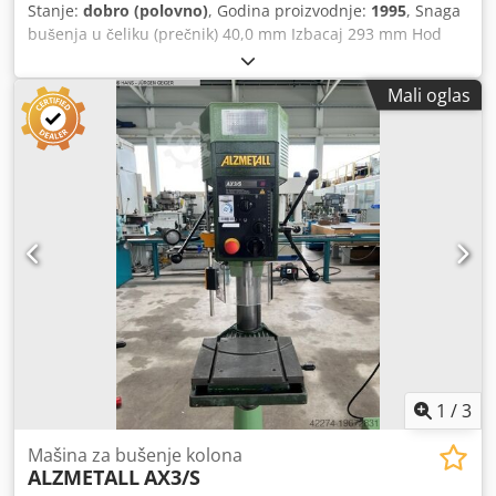
Stanje:
dobro (polovno)
, Godina proizvodnje:
1995
, Snaga
(početak bušenja), LED displej sa 5 cifara, visina karaktera
bušenja u čeliku (prečnik) 40,0 mm Izbacaj 293 mm Hod
13 mm
bušenja 140 mm Morze konus 3, kratka osovina MK Radna
površina: 420 x 350 mm Broj obrtaja 160 - 2250 o/min
Mali oglas
Prečnik stuba 115 mm Izbacaj 293 mm Udaljenost osovine /
radne površine min 117 / maks 701 mm T-žlebovi 2 x 14 x
224 Ukupna potrebna snaga 1,45 / 1,90 kW Težina 370 kg
Dkodpezl E Uusfx Alhjr Potrebni prostor cca. 1200 x 800 x
1840 mm Aktuelna nova cena ~ 12.500 evra Posebna cena
na upit Oprema: - robusna stubna bušilica (klinasti kaiš) -
kontinuirana regulacija broja obrtaja - motor sa
promenljivim smerom rotacije - radna površina podesiva
po visini * sa 2 T-žleba - smer rotacije osovine bušenja
(prekidač za smer) - glavni prekidač sa prekidačem za
zaštitu motora - taster za hitno isključivanje (sa
blokiranjem) - uputstvo za upotrebu (PDF)
1
/
3
Mašina za bušenje kolona
ALZMETALL
AX3/S