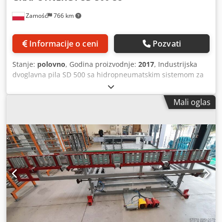
Zamość
766 km
Informacije o ceni
Pozvati
Stanje:
polovno
, Godina proizvodnje:
2017
, Industrijska
dvoglavna pila SD 500 sa hidropneumatskim sistemom za
pomeranje sečiva, predstavlja model mašine sa sečivima
koja izlaze odozdo. U standardnoj verziji, leva glava je
Mali oglas
fiksna. Desna glava je pokretna i pomera se pomoću
izuzetno preciznog servo pogona. Očitavanje dužine
sečenja je potpuno nezavisno od pogona pokretne glave.
Mašina je opremljena fiksnim graničnicima za uglove od
45° i 90°. Moguće je dobiti i intermedijarne uglove. Obе
glave su opremljene vertikalnim i horizontalnim pritiscima.
Sečiva postavljena pod uglom od 45° u odnosu na centar,
eliminišu potrebu za korekcijama. Zahvaljujući tome što se
sečiva pomera odozdo prema gore i vertikalni pritiskci
deluju na profil u njegovoj najčvršćoj tački, profil se ne
savija u žlebu za pričvršćivanje. Ovo je osnova za očuvanje
uglova i ravni, uz pomoć dodatnog delovanja horizontalnog