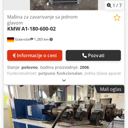
1
/
7
Mašina za zavarivanje sa jednom
glavom
KMW
A1-180-600-02
Gütersloh
1.283 km
Informacije o ceni
Pozvati
Stanje:
polovno
, Godina proizvodnje:
2008
,
Funkcionalnost:
potpuno funkcionalan
, Jedna Glava aparat
za varenje Dedpfx Aaszpyfcj Hswa
Mali oglas