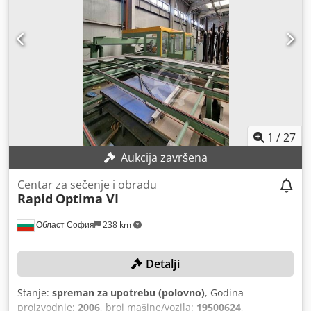
izolirana i potpuno zaštićena kućištem. Revolverski
graničnik sa automatskim podizanjem. Napojni napon 220
V.
1
/
27
Aukcija završena
Centar za sečenje i obradu
Rapid
Optima VI
Област София
238 km
Detalji
Stanje:
spreman za upotrebu (polovno)
, Godina
proizvodnje:
2006
, broj mašine/vozila:
19500624
,