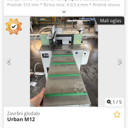
Prečnik: 510 mm * Širina reza: 4,0/3,4 mm * Prečnik otvora:
30 mm * Broj zuba: 120 * Oblik zuba: Trapezoidni, ravni *
Sporedni otvori: 2/10/60, 2/10/70 Djdpfxozp Dxyj Aa Hjwa
Mali oglas
Na raspolaganju 6 komada.
1
/
5
Završni glodalo
Urban
M12