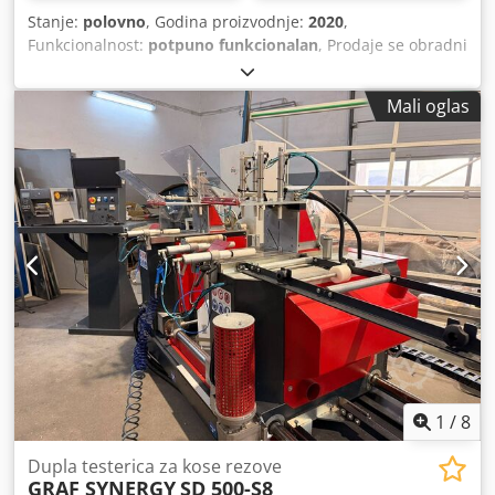
Stanje:
polovno
, Godina proizvodnje:
2020
,
Funkcionalnost:
potpuno funkcionalan
, Prodaje se obradni
centar ELUMATEC SBZ 610, godina proizvodnje 2020.
Mašina je u potpunosti ispravna i spremna za rad.
Mali oglas
Dwedpfx Aaezpwzbj Hsa
1
/
8
Dupla testerica za kose rezove
GRAF SYNERGY
SD 500-S8