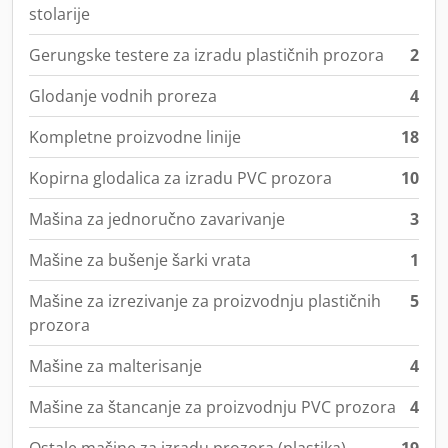
stolarije
Gerungske testere za izradu plastičnih prozora
2
Glodanje vodnih proreza
4
Kompletne proizvodne linije
18
Kopirna glodalica za izradu PVC prozora
10
Mašina za jednoručno zavarivanje
3
Mašine za bušenje šarki vrata
1
Mašine za izrezivanje za proizvodnju plastičnih
5
prozora
Mašine za malterisanje
4
Mašine za štancanje za proizvodnju PVC prozora
4