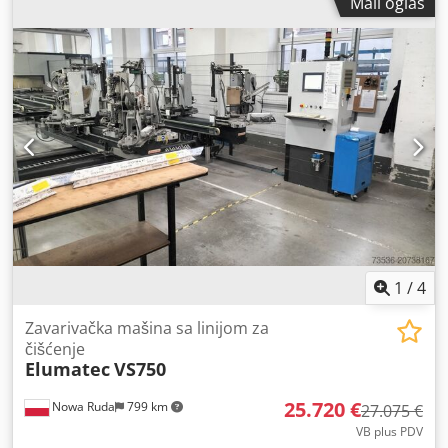
Mali oglas
kW Struja: 2 A Brzina vretena: 10.000 obrtaja u minuti
Težina: cca 125 kg Oprema / Karakteristike: Pneumatsko
pričvršćivanje materijala (ležaljke) Ručna kontrola putem
ručice Potporni profil / valjkasta vodilica Mašina je u vrlo
dobrom stanju, kako estetski, tako i tehnički, i odmah je
spremna za upotrebu. Dsdpfszpziisx Aa Hswa
1
/
4
Zavarivačka mašina sa linijom za
čišćenje
Elumatec
VS750
25.720 €
Nowa Ruda
799 km
27.075 €
VB plus PDV