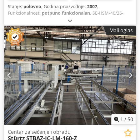
dostupni su nakon kontakta. Lokacija: Donjošlesko
Stanje:
polovno
, Godina proizvodnje:
2007
,
vojводство, Poljska.
Funkcionalnost:
potpuno funkcionalan
, SE-HSM-40/26-
COMPACT-PLUS Horizontalna mašina za zavarivanje sa
četiri glave 2MC Horizontalna CNC mašina za obradu
Mali oglas
uglova, sa kontrolom pokreta WST-30 Horizontalna
rotirajuća stanica Dwsdjzm N Nrspfx Aa Hsa Minimalna
veličina elementa 320 × 320 mm Maksimalna veličina
elementa 4.000 × 2.600 mm Maksimalna težina elementa
80 kg Minimalna veličina radne površine 320 × 320 mm
Maksimalna veličina radne površine 4.000 × 2.600 mm
1
/
50
Centar za sečenje i obradu
Stürtz
STBAZ-JC-LM-160-Z