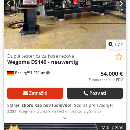
450-2600mm i fiksirana, ručno podesivo naginjanje, nosač
sa kliznim profilom. Moguća je inspekcija na licu mesta.
Dwodpfx Aaezta Dys Hoa
1
/
4
Dupla testerica za kose rezove
Wegoma
DS140 - neuwertig
54.000 €
Bitburg
1.279 km
Fiksna cena plus PDV
Zatražiti
Pozvati
Stanje:
skoro kao nov (polovno)
, Godina proizvodnje:
2024
, Wegoma dvostruka testerica pod uglom sa
upravljanjem u 3 ose Dvostruka testerica DS140 Radna
dužina 4000 mm, hidropneumatsko uvlačenje testere
Mali oglas
Pneumatsko okretanje 45°/90°/45° 4 pneumatska stezna