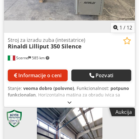
1
/
12
Stroј za izradu zuba (intestatrice)
Rinaldi
Lilliput 350 Silence
Scerne
585 km
Informacije o ceni
Pozvati
Stanje:
veoma dobro (polovno)
, Funkcionalnost:
potpuno
funkcionalan
, Horizontalna mašina za obradu ivica sa
automatskim pomakom i radnim ciklusom. Brzina rotacije
alata je podesiva pomoću elektronskog regulatora. Visoka
Aukcija
brzina rotacije alata poboljšava kvalitet obrade pri
promenljivom uglu i na lakiranom profilu. Dodpfxjzr H Ice
Aa Hewa Izvršava frezovanje pod uglom od 90° i
promenljivim uglom od -45° do +45°. Radna zona je zvučno