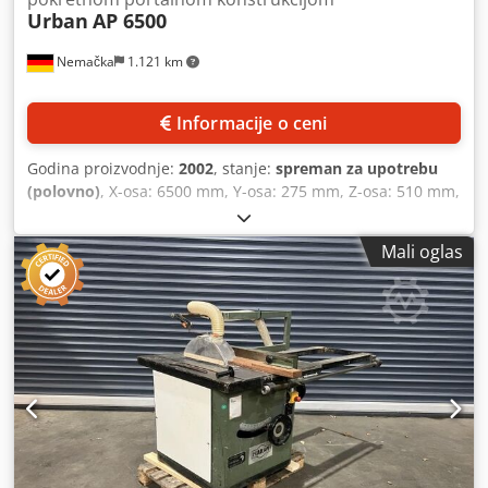
Urban
AP 6500
Nemačka
1.121 km
Informacije o ceni
Godina proizvodnje:
2002
, stanje:
spreman za upotrebu
(polovno)
, X-osa: 6500 mm, Y-osa: 275 mm, Z-osa: 510 mm,
brzina glavne osovine: 100-8000/min, širina stezne glave:
120 mm, dimenzije stezne ploče sa referentnom tačkom:
Mali oglas
520x360 mm, priključna snaga: 12 kVA, snaga glavnog
motora: 4,5/7 kW, upravljanje: Heidenhain TNC 410,
potrebna površina: 32,5 m², dužina sa upravljačkim
ormarićem: 10.500 mm, širina sa upravljanjem: 3100 mm,
visina: 2400 mm, težina: 4,5 t, broj radnih sati nepoznat.
Oprema: pokretni menjač alata, izveštaj o strugotinama za
duge komade do 6000 mm sa 12 alata u grupama,
regulišući pneumatski stezač, opseg stezanja za steznu
ploču sa referentnom tačkom, oscilatorno obradivanje,
prihvat alata glavne osovine SK30 sa steznim konusom DIN