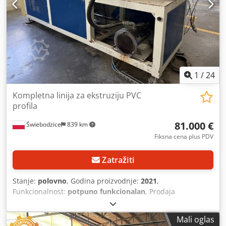
1
/
24
Kompletna linija za ekstruziju PVC
profila
81.000 €
Świebodzice
839 km
Fiksna cena plus PDV
Zatražiti
Stanje:
polovno
, Godina proizvodnje:
2021
,
Funkcionalnost:
potpuno funkcionalan
, Prodaja
kompletnih linija za ekstruziju PVC profila Nudimo za
prodaju 6 kompletnih tehnoloških linija za proizvodnju PVC
Mali oglas
profila, iz funkcionalnog proizvodnog pogona. Uređaji su