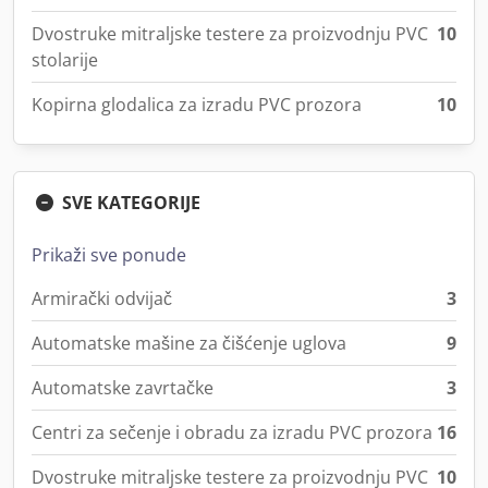
Dvostruke mitraljske testere za proizvodnju PVC
10
stolarije
Kopirna glodalica za izradu PVC prozora
10
SVE KATEGORIJE
Prikaži sve ponude
Armirački odvijač
3
Automatske mašine za čišćenje uglova
9
Automatske zavrtačke
3
Centri za sečenje i obradu za izradu PVC prozora
16
Dvostruke mitraljske testere za proizvodnju PVC
10