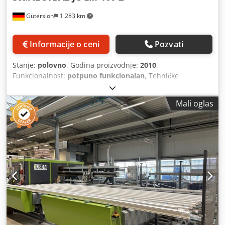
Gütersloh
1.283 km
Informacije o ceni
Pozvati
Stanje:
polovno
, Godina proizvodnje:
2010
,
Funkcionalnost:
potpuno funkcionalan
, Tehničke
karakteristike: Kapacitet uređaja: do približno 2.000 reza za
8 sati, u zavisnosti od poprečnih preseka korišćenih
Mali oglas
armatura. Magacin za unos materijala: 12 mesta,
automatski ciklus rada. Magazin za izlaz materijala: 12
mesta, automatski ciklus rada. Maksimalna dužina šipke:
6.000 mm. Minimalna dužina šipke: 400 mm. Maksimalna
dužina reza: 4.000 mm. Minimalna dužina reza: 170 mm.
Obrada ostataka: 350 mm. Dimenzije profila: 86 × 70 mm.
Maksimalna debljina zida: 3 mm. Funkcionalnost i oprema:
• Jedinica testere sa sistemom za prskanje rashladne
tečnosti. • Automatski radni proces. • Transport materijala
u smeru Z. • Sistem dijaloga na ekranu sa prikazom tabele
opterećenja. • Smer kretanja u zavisnosti od konfiguracije,
od leva na desno ili od desna na levo. Konfiguracija