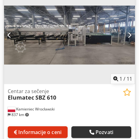
proizvodnjom prozora i vrata. Za više informacija ili
dogovor oko pregleda, slobodno nas kontaktirajte.
1
/
11
Centar za sečenje
Elumatec
SBZ 610
Kamieniec Wrocławski
837 km
Informacije o ceni
Pozvati