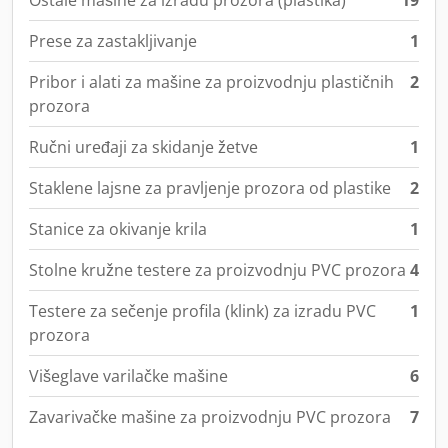
Ostale mašine za izradu prozora (plastika)
19
Prese za zastakljivanje
1
Pribor i alati za mašine za proizvodnju plastičnih
2
prozora
Ručni uređaji za skidanje žetve
1
Staklene lajsne za pravljenje prozora od plastike
2
Stanice za okivanje krila
1
Stolne kružne testere za proizvodnju PVC prozora
4
Testere za sečenje profila (klink) za izradu PVC
1
prozora
Višeglave varilačke mašine
6
Zavarivačke mašine za proizvodnju PVC prozora
7