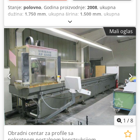
Stanje:
polovno
, Godina proizvodnje:
2008
, ukupna
dužina:
1.750 mm
, ukupna širina:
1.500 mm
, ukupna
visina:
1.450 mm
, Boja: Bela Sopstvena težina: 750 kg
Cena: Na upit Djdpfxjych Ele Aa Hjwa - Godina proizvodnje:
Mali oglas
2008 - Dostupna dokumentacija: Ne - Prisutna CE oznaka:
Da - Prisutan CE sertifikat: Ne - Serijski broj: 108/1008-3 -
Glavna snaga motora [kW]: 4.0 - Broj vretena [kom]: 2 -
Maksimalna širina obratka [mm]: 180 - Dimenzije za
transport: 1750mm x 1500mm x 1450mm (d x š x v) - Težina
za transport [kg]: 750 kg - Paketi za transport [kom]: 1
Finansijske informacije PDV: Navedena cena je bez PDV-a
PDV/Porez na razliku: PDV se može odbiti za preduzeća
Isporuka i zamena su moguće u bilo koje vreme za sve iz
industrijskog sektora. Yorick Diebels
1
/
8
Obradni centar za profile sa
pokretnom portalnom konstrukcijom