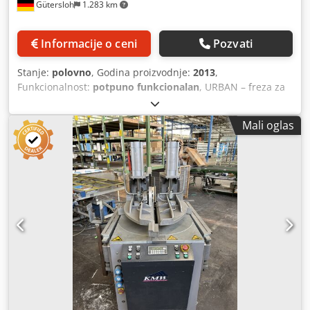
Gütersloh
1.283 km
Informacije o ceni
Pozvati
Stanje:
polovno
, Godina proizvodnje:
2013
,
Funkcionalnost:
potpuno funkcionalan
, URBAN – freza za
obrezivanje ivica oko stubova u urbanim sredinama.
Djdpfx Aszpyhkja Hswa
Mali oglas