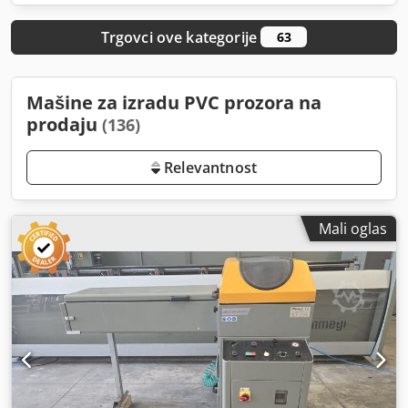
Trgovci ove kategorije
63
Mašine za izradu PVC prozora na
prodaju
(136)
Relevantnost
Mali oglas