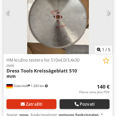
Maks. ugao nagiba [°]: 45 - Napon [V]: 400 - Potrošnja
struje [A]: 8,5 - Osigurač [A]: 16 - Snaga [kW]: 7,3 -
Dimenzije za transport: 1850 mm x 1050 mm x 1400 mm (d
x š x v) - Težina za transport [kg]: 500 kg - Paketi za
transport [kom]: 1 Finansijske informacije PDV: Navedena
cena je bez PDV-a PDV/različita stopa PDV-a: PDV se može
odbiti za preduzeća Dostava i zamena su moguće u bilo
koje vreme za sve iz industrijskog sektora Yorick Diebels
1
/
5
HM kružno testera list 510x4,0/3,4x30
mm
Dress Tools
Kreissägeblatt 510
mm
140 €
Gütersloh
1.283 km
Fiksna cena plus PDV
Zatražiti
Pozvati
Stanje:
novo
, Funkcionalnost:
potpuno funkcionalan
, *