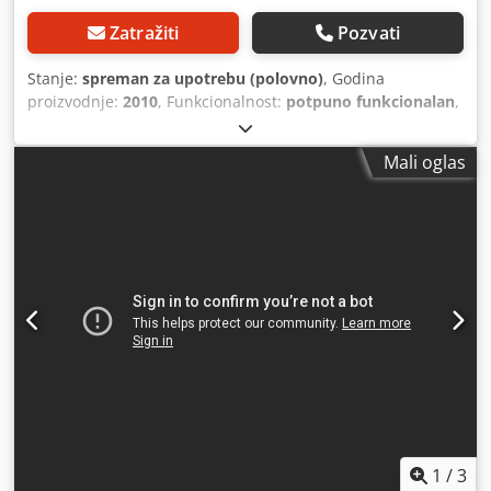
Zatražiti
Pozvati
Stanje:
spreman za upotrebu (polovno)
, Godina
proizvodnje:
2010
, Funkcionalnost:
potpuno funkcionalan
,
vrsta ulazne struje:
trofazni
, Četvoroglava zavarivačka
Elumatec VS 750 sa CNC četvoroosnom linijom za čišćenje
Mali oglas
EV850. Zavarivačka i čistačica su trenutno programirani
samo za profile SCHÜCO. Dodex E Rd Dspfx Aa Hswa Opseg
visine profila za zavarivanje: 30–185 mm Minimalne
dimenzije prozora za zavarivanje: 350 x 350 mm
Maksimalne dimenzije prozora za zavarivanje: 2600 x 4000
mm Ograničenje izlivanja pri zavarivanju: 0,2 mm i 2 mm
Zavarivačka poseduje touch panel baziran na Windows XP
operativnom sistemu Čistačica takođe ima svoj upravljački
panel Online veza između zavarivačke i čistačice Nakon
zavarivanja automatski transport do čistačice Čistačica
može da radi i u ručnom i u automatskom režimu U
automatskom režimu stanica za okretanje rotira prozor do
svakog ugla koji se obrađuje na čistačici. Pružamo pomoć
pri demontaži mašine i utovaru za prevoz.
1
/
3