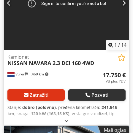
1
/
14
Kamionet
NISSAN
NAVARA 2.3 DCI 160 4WD
17.750 €
Vuren
1.469 km
VB plus PDV
Zatražiti
Pozvati
Stanje:
dobro (polovno)
, pređena kilometraža:
241.545
km
, snaga:
120 kW (163,15 KS)
, vrsta goriva:
dizel
, tip
prenosa:
mehanički
, konfiguracija osovina:
4x4
,
međuosovinsko rastojanje:
3.150 mm
, prva registracija:
Mali oglas
01/2020
, dužina tovarnog prostora:
1.250 mm
, širina