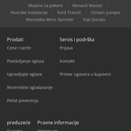
Mašine za pekare
Renault Master
Renault Trafic
Pivarske instalacije
Ford Transit
Citroen Jumper
Mercedes-Benz Sprinter
Fiat Ducato
Renault Trafic L
Prodati
Servis i podrška
Cene i tarife
Prijava
Postavljanje oglasa
Kontakt
Upravljajte oglase
Primer ugovora o kupovini
Rezervišite oglašavanje
Pečat poverenja
preduzeće
Pravne informacije
O nama
Impresum