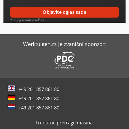
Nissan L 35
Objavite oglas sada
Nissan Nv 200
*po oglasu/mesečno
Nissan Nv 300
Nissan Nv 400
Werktuigen.rs je zvanični sponzor:
Nissan Primastar
Opel Movano
Opel Vivaro
+49 201 857 861 80
Opel Vivaro B
+49 201 857 861 80
Opel Vivaro L
+49 201 857 861 80
Renault Kangoo
Trenutne pretrage mašina:
Renault Midliner