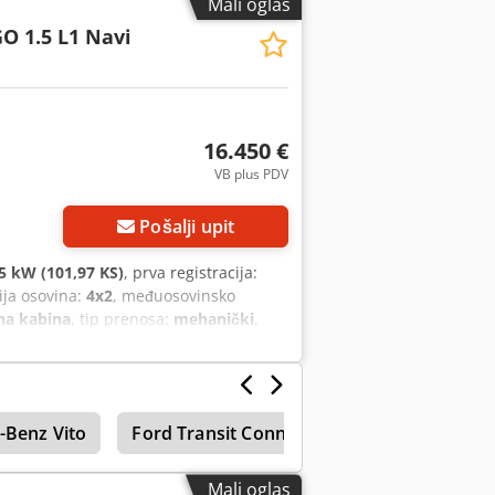
Mali oglas
metic rashladni agregat, Euro 6, klima
O 1.5 L1 Navi
rata/desno, neto masa: 1384kg,
amparske greške. Prodaja isključivo
/tehnička vožnja u Tüv, Dekra ili Fiat
16.450 €
VB plus PDV
Pošalji upit
5 kW (101,97 KS)
, prva registracija:
ija osovina:
4x2
, međuosovinsko
na kabina
, tip prenosa:
mehanički
,
upna dužina:
4.400 mm
, ukupna širina:
530 mm
, širina utovarnog prostora:
e:
2024
, Oprema:
ABS, Apple CarPlay,
, električno podešavanje prozora,
-Benz Vito
Ford Transit Connect
Ford Transit C
mat
, = Dodatne opcije i pribor = -
fon - Kamere za vožnju unazad -
 674 kg, Sopa težina: 1346 kg, Ukupna
Mali oglas