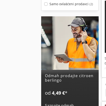
Samo ovlašćeni prodavci
(2)
Odmah prodajte citroen
berlingo
od
4,49 €
*
ombi
Mercedes-Benz Sprinter 316
Fiat Ducato
Saznajte odmah