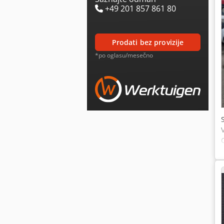
+49 201 857 861 80
prodati bez provizije
*po oglasu/mesečno