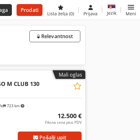
aga
Prodati
Jezik
Lista želja
(0)
Prijava
Meni
Relevantnost
Mali oglas
O M CLUB 130
Ve
723 km
12.500 €
Fiksna cena plus PDV
Pošalji upit