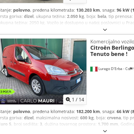
Stanje:
polovno
, pređena kilometraža:
130.203 km
, snaga:
96 kW (1
vrsta goriva:
dizel
, ukupna težina:
2.050 kg
, boja:
bela
, tip prenosa:
ukupna težina: 2050 kg. Vozilo je dostupno u našoj poslovnici u Pra
fotografija, kontaktirajte: Đulio Desenibus, telefon: 0432.409212, 
Tonino, telefon: 0432.409209, mobilni (WhatsApp): 338.6218473 Dsd
Komercijalno vozil
Citroën
Berlingo
Tenuto bene !
Lurago D'Erba - Co
1
/
14
Stanje:
polovno
, pređena kilometraža:
182.200 km
, snaga:
66 kW (8
vrsta goriva:
dizel
, maksimalna nosivost:
600 kg
, boja:
crvena
, tip 
Euro 5
, broj sedišta:
3
, dužina tovarnog prostora:
1.700 mm
, Godin
vozilo: Citroen Berlingo, kombi, 3 sedišta, model L1. - Godina proizv