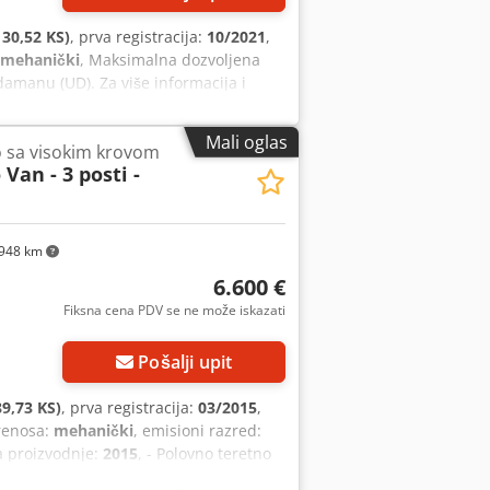
30,52 KS)
, prva registracija:
10/2021
,
mehanički
, Maksimalna dozvoljena
damanu (UD). Za više informacija i
mobilni (WhatsApp): 366.6069108 Davide
pfey U Aqhsx Ai Eokr
Mali oglas
o sa visokim krovom
 Van - 3 posti -
948 km
6.600 €
Fiksna cena PDV se ne može iskazati
Pošalji upit
9,73 KS)
, prva registracija:
03/2015
,
prenosa:
mehanički
, emisioni razred:
a proizvodnje:
2015
, - Polovno teretno
odnje: 2015, motor: 1.6 HDi, 90 KS,