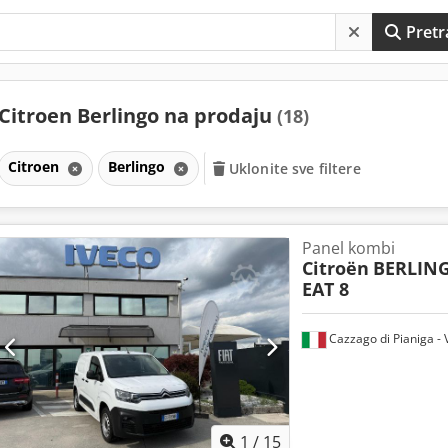
Pretr
Citroen Berlingo na prodaju
(18)
Citroen
Berlingo
Uklonite sve filtere
Panel kombi
Citroën
BERLING
EAT 8
Cazzago di Pianiga - 
1
/
15