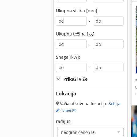
Ukupna visina [mm]:
-
Ukupna težina [kg]:
-
Snaga [kW]:
-
Prikaži više
Lokacija
Vaša otkrivena lokacija:
Srbija
(izmeniti)
radijus:
neograničeno
(18)