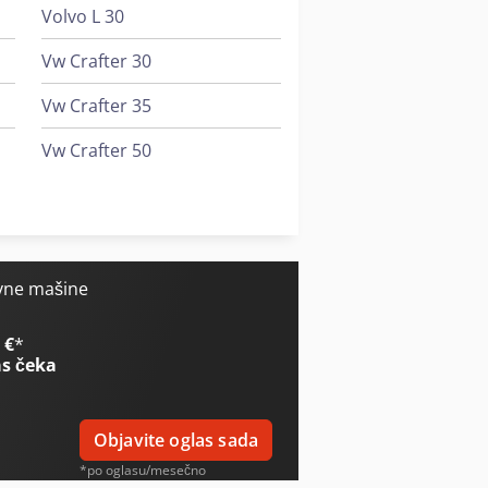
Volvo L 30
Vw Crafter 30
Vw Crafter 35
Vw Crafter 50
0
Vw Lt 28
0
Vw T 3
6
vne mašine
 €
*
s čeka
Objavite oglas sada
*po oglasu/mesečno