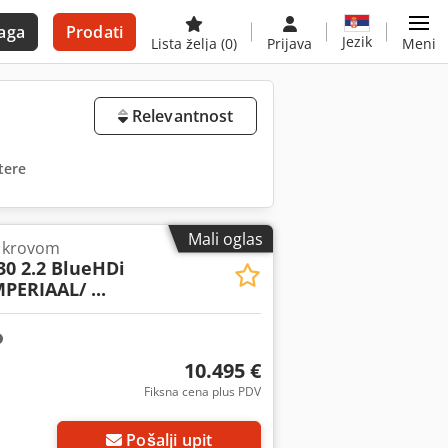
aga
Prodati
Jezik
Lista želja
(0)
Prijava
Meni
Relevantnost
ltere
Mali oglas
m krovom
30 2.2 BlueHDi
PERIAAL/ ...
10.495 €
Fiksna cena plus PDV
Pošalji upit