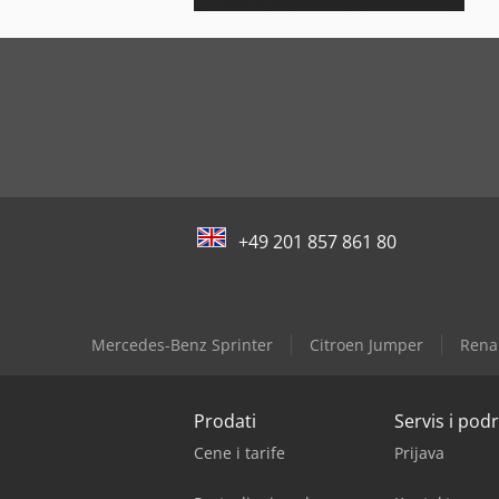
+49 201 857 861 80
Mercedes-Benz Sprinter
Citroen Jumper
Rena
Prodati
Servis i pod
Cene i tarife
Prijava