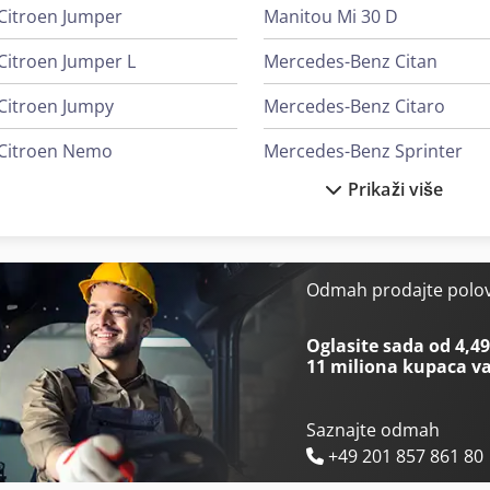
1101AJ Amsterdam, NL customercare. Chodpezbbcnofx Ai Doa
Citroen Jumper
Manitou Mi 30 D
Citroen Jumper L
Mercedes-Benz Citan
Citroen Jumpy
Mercedes-Benz Citaro
Citroen Nemo
Mercedes-Benz Sprinter
Prikaži više
Fiat Ducato 30
Mercedes-Benz Sprinter 20
Junker Ej 30
Mercedes-Benz Sprinter 30
Linde E 30
Mercedes-Benz Sprinter 31
Odmah prodajte polo
Linde H 30
Renault Kangoo Rapid
Oglasite sada od 4,49
11 miliona kupaca
va
Saznajte odmah
+49 201 857 861 80