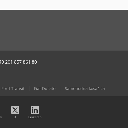
49 201 857 861 80
Ford Transit
Fiat Ducato
Samohodna kosačica
ok
X
LinkedIn