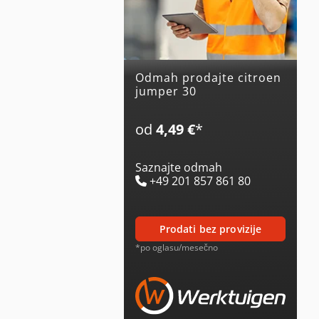
Odmah prodajte citroen
jumper 30
od
4,49 €
*
Saznajte odmah
+49 201 857 861 80
prodati bez provizije
*po oglasu/mesečno