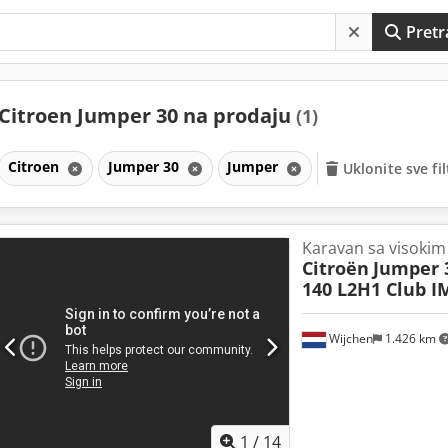
Pretr
Citroen Jumper 30 na prodaju
(1)
Citroen
Jumper 30
Jumper
Uklonite sve fi
Karavan sa visoki
Citroën
Jumper 
140 L2H1 Club IM
Wijchen
1.426 km
1
/
14