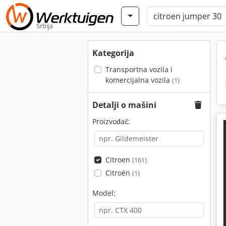
Srbija
Kategorija
Transportna vozila i
komercijalna vozila
(1)
Detalji o mašini
Proizvođač:
Citroen
(161)
Citroën
(1)
Model: