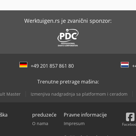
Werktuigen.rs je zvanični sponzor:
+49 201 857 861 80
+
Trenutne pretrage mašina:
ult Master
Izmenjiva nadgradnja sa platformom i ceradom
rška
preduzeće
Pravne informacije
O nama
Impresum
Facebo