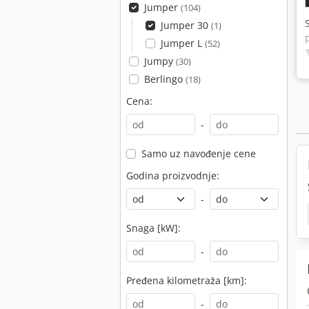
Jumper
(104)
Jumper 30
(1)
Jumper L
(52)
Jumpy
(30)
Berlingo
(18)
Cena:
-
Samo uz navođenje cene
Godina proizvodnje:
-
Snaga [kW]:
-
Pređena kilometraža [km]:
-