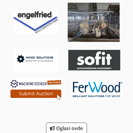
Holzkraft Vsa 48 L
Jcb Mini Bageri
Kubota Mini Bageri
Man L 2000
Mercedes-Benz V
Scherer Feinbau Vdz 220 / Ds
Takeuchi Mini Bageri
Volvo Mini Bageri
Weinbrenner Tsv 6/3050
Yanmar Mini Bageri
Zander Filter
Oglasi ovde