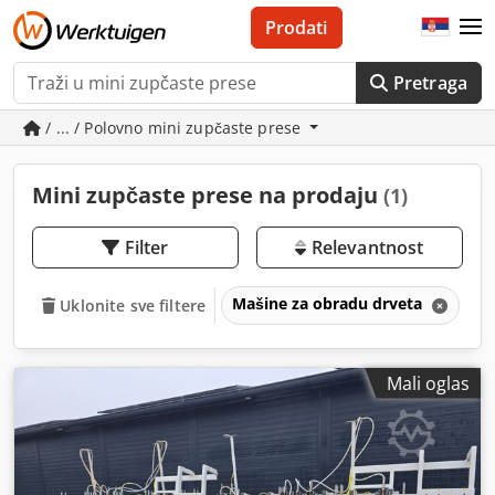
Prodati
Pretraga
/ ... / Polovno mini zupčaste prese
Mini zupčaste prese na prodaju
(1)
Filter
Relevantnost
Mašine za obradu drveta
Pr
Uklonite sve filtere
Mali oglas