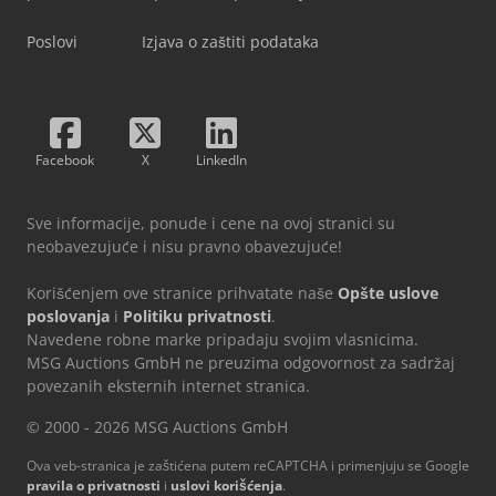
Poslovi
Izjava o zaštiti podataka
Facebook
X
LinkedIn
Sve informacije, ponude i cene na ovoj stranici su
neobavezujuće i nisu pravno obavezujuće!
Korišćenjem ove stranice prihvatate naše
Opšte uslove
poslovanja
i
Politiku privatnosti
.
Navedene robne marke pripadaju svojim vlasnicima.
MSG Auctions GmbH ne preuzima odgovornost za sadržaj
povezanih eksternih internet stranica.
© 2000 - 2026 MSG Auctions GmbH
Ova veb-stranica je zaštićena putem reCAPTCHA i primenjuju se Google
pravila o privatnosti
i
uslovi korišćenja
.