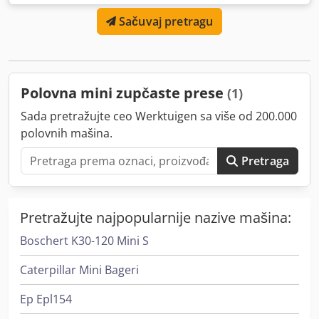
Širina: 6000 mm, Maksimalna debljina: 110 mm, Csdpfxex
Sačuvaj pretragu
Ihurs Anioha 8 pritisnih cilindara, 12 nivelacionih pritisnih
elemenata, Težina: 1560 kg, Stanje: veoma dobro, spremna
za rad.
Polovna mini zupčaste prese
(1)
Sada pretražujte ceo Werktuigen sa više od 200.000
polovnih mašina.
Pretraga
Pretražujte najpopularnije nazive mašina:
Boschert K30-120 Mini S
Caterpillar Mini Bageri
Ep Epl154