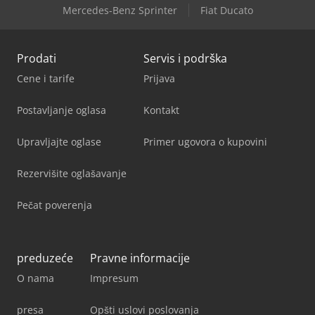
Mercedes-Benz Sprinter
Fiat Ducato
Prodati
Servis i podrška
Cene i tarife
Prijava
Postavljanje oglasa
Kontakt
Upravljajte oglase
Primer ugovora o kupovini
Rezervišite oglašavanje
Pečat poverenja
preduzeće
Pravne informacije
O nama
Impresum
presa
Opšti uslovi poslovanja