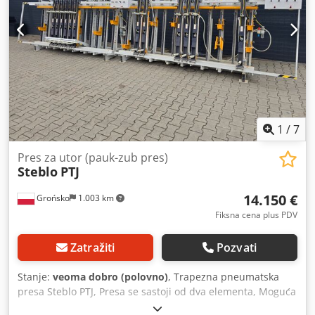
1
/
7
Pres za utor (pauk-zub pres)
Steblo
PTJ
14.150 €
Grońsko
1.003 km
Fiksna cena plus PDV
Zatražiti
Pozvati
Stanje:
veoma dobro (polovno)
, Trapezna pneumatska
presa Steblo PTJ, Presa se sastoji od dva elementa, Moguća
kupovina jedne strane širine 3000 mm. Visina: 900 mm,