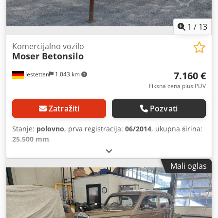
1
/
13
Komercijalno vozilo
Moser Betonsilo
7.160 €
Jestetten
1.043 km
Fiksna cena plus PDV
Zatražiti
Pozvati
Stanje:
polovno
, prva registracija:
06/2014
, ukupna širina:
25.500 mm
,
Mali oglas