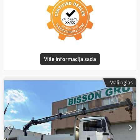
osovina: 3 - Emisiona klasa: Euro 5 - Kabina: L - Menjač:
automatski - Kontinuirana kočnica: retarder - Ogibljenje:
vazdušno - Podizna osovina - Upravljačka osovina -
Kočnice: disk - Desni volan - Klima uređaj - Dužina: 8600
mm - Širina: 2500 mm - Visina: 3150 mm - Masa praznog
vozila: 11.380 kg - Proizvođač nadogradnje: Schwarte -
Materijal rezervoara: prohrom - Ukupna zapremina
rezervoara: 16.000 L - Komore rezervoara: 3 - Oznaka
postrojenja: Schwarte V 2000 - Centrifugalna pumpa - MAK
Više informacija sada
3002 - Uzimač uzoraka - CIP čišćenje Dodpfxjxtukus Aatjck
Mali oglas