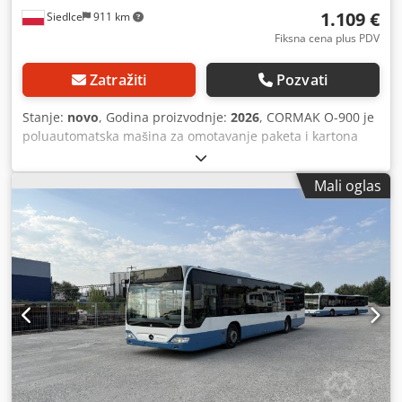
1.109 €
Siedlce
911 km
Fiksna cena plus PDV
Zatražiti
Pozvati
Stanje:
novo
, Godina proizvodnje:
2026
, CORMAK O-900 je
poluautomatska mašina za omotavanje paketa i kartona
streč folijom, namenjena za efikasno i ponovljivo pakovanje
paketa, kutija, grupnih pakovanja i drugih proizvoda.
Mali oglas
Uređaj pojednostavljuje pripremu robe za transport i
skladištenje, smanjujući broj operacija koje operater
obavlja ručno i ubrzavajući proces pakovanja. Mogućnost
omotavanja proizvoda maksimalnih dimenzija 900 × 900 ×
900 mm omogućava korišćenje uređaja u skladištima,
proizvodnim pogonima, veleprodajama, kao i u odeljenjima
za pakovanje i otpremu. Brzina rotacije stola od 30 obrtaja
u minuti omogućava efikasno pakovanje sledećih proizvoda
i pomaže u održavanju konzistentnog načina njihovog
omotavanja. Podesive noge olakšavaju pravilno nivelisanje,
stabilno postavljanje uređaja i prilagođavanje radnoj
stanici. Najvažnije karakteristike i prednosti: * Rotirajući