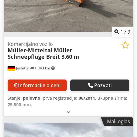
1
/
9
Komercijalno vozilo
Müller-Mitteltal
Müller
Schneepflüge Breit 3.60 m
Jestetten
1.043 km
Informacije o ceni
Pozvati
Stanje:
polovno
, prva registracija:
06/2011
, ukupna širina:
25.500 mm
,
Mali oglas