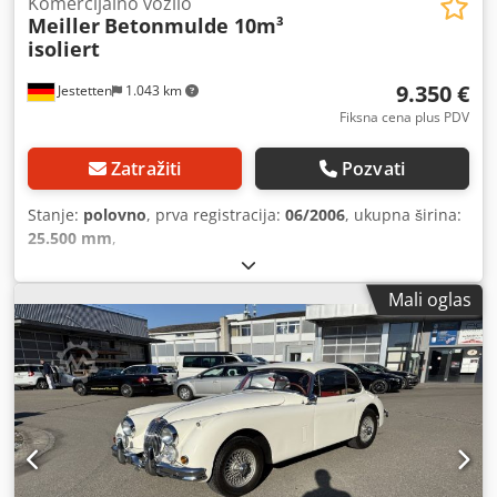
Komercijalno vozilo
Meiller
Betonmulde 10m³
isoliert
9.350 €
Jestetten
1.043 km
Fiksna cena plus PDV
Zatražiti
Pozvati
Stanje:
polovno
, prva registracija:
06/2006
, ukupna širina:
25.500 mm
,
Mali oglas