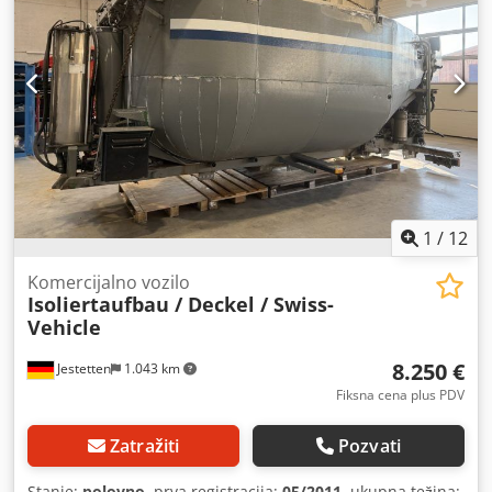
1
/
12
Komercijalno vozilo
Isoliertaufbau / Deckel / Swiss-
Vehicle
8.250 €
Jestetten
1.043 km
Fiksna cena plus PDV
Zatražiti
Pozvati
Stanje:
polovno
, prva registracija:
05/2011
, ukupna težina: