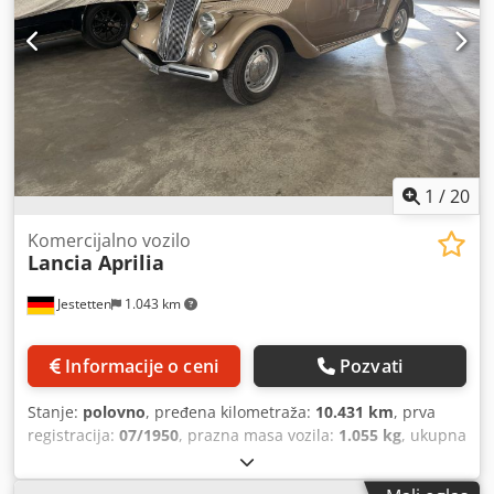
1
/
20
Komercijalno vozilo
Lancia Aprilia
Jestetten
1.043 km
Informacije o ceni
Pozvati
Stanje:
polovno
, pređena kilometraža:
10.431 km
, prva
registracija:
07/1950
, prazna masa vozila:
1.055 kg
, ukupna
širina:
25.500 mm
, tip prenosa:
mehanički
, vrsta goriva:
benzin
, sledeća inspekcija (TÜV):
04/1977
, broj sedišta:
4
,