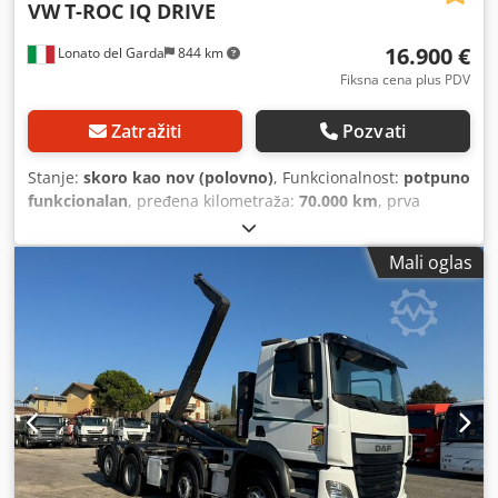
VW
T-ROC IQ DRIVE
16.900 €
Lonato del Garda
844 km
Fiksna cena plus PDV
Zatražiti
Pozvati
Stanje:
skoro kao nov (polovno)
, Funkcionalnost:
potpuno
funkcionalan
, pređena kilometraža:
70.000 km
, prva
registracija:
05/2019
, boja:
siva
, gorivo:
dizel
, vrsta goriva:
dizel
, emisioni razred:
Euro 6
, Godina proizvodnje:
2019
,
Mali oglas
Volkswagen T-ROC IQ Drive Maj 2019. Siva metalik boja
Dizel Motor 1.6 TDI 85 kW (116 KS) 6-stepeni manuelni
menjač 5 sedišta Euro 6 ABS Adaptivni tempomat Uklonjiva
kuka za vuču Bluetooth CD plejer Radio Lane Assist
(asistent zadržavanja trake) Putni računar Navigacija
Zadnji parking senzori Pogon na prednje točkove
Multifunkcionalni volan u koži Električni podizači stakala
Električni retrovizori Dedpfxoymf Avo Aateck Klima uređaj
Airbagovi Servo upravljač Pomoć pri kočenju (Brake Assist)
Centralno zaključavanje Elektronska blokada diferencijala