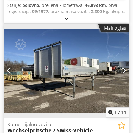
Stanje:
polovno
, pređena kilometraža:
46.893 km
, prva
registracija:
09/1977
, prazna masa vozila:
2.300 kg
, ukupna
dužina:
6.500 mm
, ukupna širina:
25.500 mm
, ukupna
visina:
28.000 mm
, konfiguracija osovina:
4x2
, tip prenosa:
Mali oglas
mehanički
, vrsta goriva:
dizel
, sledeća inspekcija (TÜV):
05/2011
, suspencija:
čelik
, dimenzija gume:
6.50 R 16LT /
15mm
, dimenzija prednje gume:
6.50 R 16LT / 15mm
, broj
sedišta:
2
, kabina vozača:
kabina za spavanje
, radna
težina:
5.400 kg
,
1
/
11
Komercijalno vozilo
Wechselpritsche / Swiss-Vehicle