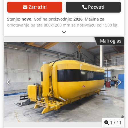
Zatražiti
Pozvati
Stanje:
novo
, Godina proizvodnje:
2026
, Mašina za
omotavanje paleta 800x1200 mm sa nosivošću od 1500 kg
predstavlja univerzalno i ekonomski isplativo rešenje za
kompanije koje žele da povećaju efikasnost pakovanja.
Mali oglas
Uređaj kombinuje visok kvalitet izrade, jednostavno
rukovanje i bezbednost na radu. Odlično se pokazuje u
svim granama industrije – od prehrambene industrije,
preko proizvodnje, do logistike i e-trgovine. Primena
mašine za omotavanje paleta 1200x800 mm Mašina je
projektovana za standardne EURO palete dimenzija
1200x800 mm, koje se najčešće koriste u logistici i
transportu. Idealan je izbor za: - magacine i veleprodaje -
proizvodne pogone - špediterske i transportne firme -
distributivne centre - internet prodavnice koje šalju robu
na paletama Zahvaljujući mogućnosti rada sa teretom do
1500 kilograma, uređaj je pogodan kako za pakovanje lakih
kartonskih kutija, tako i za teške industrijske elemente.
Prednosti mašine za omotavanje paleta – efikasnost i
1
/
11
ušteda ✅ Stabilno fiksiranje tereta – precizno omotavanje