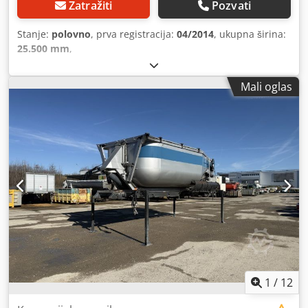
Zatražiti
Pozvati
Stanje:
polovno
, prva registracija:
04/2014
, ukupna širina:
25.500 mm
,
Mali oglas
1
/
12