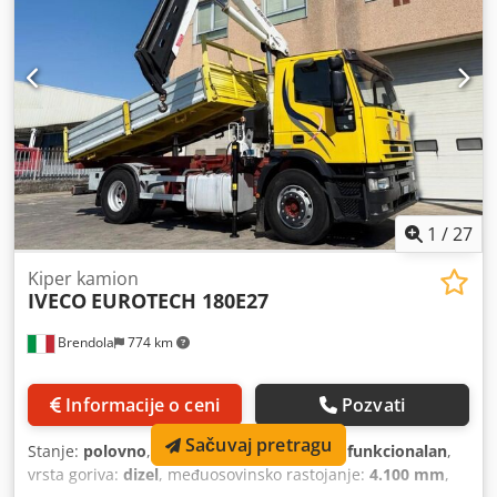
Maksimalna dozvoljena masa (PTT) 180 q Nosivost: 8.120 kg
/ Međuosovinsko rastojanje: 4.600 mm Dodatna oprema: -
Klima uređaj Nadogradnja: - FIKSNA SANDUK 5370 x 2520
mm - Kran HIAB 088, 3 sekcije * Radio
1
/
27
Kiper kamion
IVECO
EUROTECH 180E27
Brendola
774 km
Informacije o ceni
Pozvati
Sačuvaj pretragu
Stanje:
polovno
, Funkcionalnost:
potpuno funkcionalan
,
vrsta goriva:
dizel
, međuosovinsko rastojanje:
4.100 mm
,