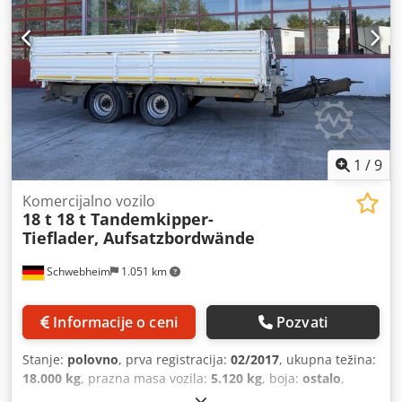
1
/
9
Komercijalno vozilo
18 t 18 t Tandemkipper-
Tieflader, Aufsatzbordwände
Schwebheim
1.051 km
Informacije o ceni
Pozvati
Stanje:
polovno
, prva registracija:
02/2017
, ukupna težina:
18.000 kg
, prazna masa vozila:
5.120 kg
, boja:
ostalo
,
konfiguracija osovina:
2 osovine
, tip prenosa:
ostalo
,