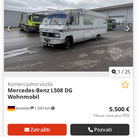
1
/
25
Komercijalno vozilo
Mercedes-Benz
L508 DG
Wohnmobil
5.500 €
Jestetten
1.043 km
Fiksna cena plus PDV
Zatražiti
Pozvati