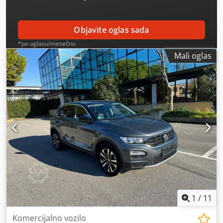
Objavite oglas sada
*po oglasu/mesečno
Mali oglas
1
/
11
Komercijalno vozilo