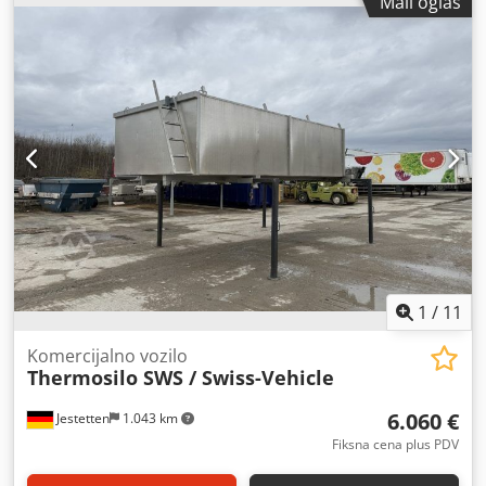
Mali oglas
1
/
11
Komercijalno vozilo
Thermosilo SWS / Swiss-Vehicle
6.060 €
Jestetten
1.043 km
Fiksna cena plus PDV