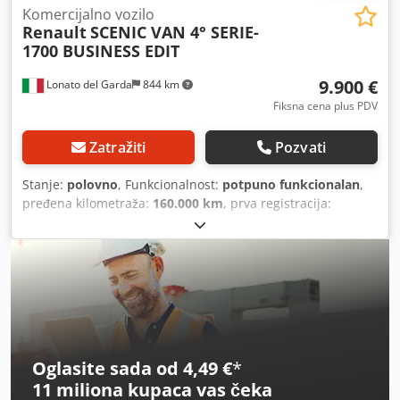
Komercijalno vozilo
Renault
SCENIC VAN 4° SERIE-
1700 BUSINESS EDIT
9.900 €
Lonato del Garda
844 km
Fiksna cena plus PDV
Zatražiti
Pozvati
Stanje:
polovno
, Funkcionalnost:
potpuno funkcionalan
,
pređena kilometraža:
160.000 km
, prva registracija:
10/2020
, boja:
siva
, gorivo:
dizel
, emisioni razred:
Euro 6
,
Godina proizvodnje:
2020
, Polovno vozilo RENAULT SCENIC
VAN 4. SERIJA 1700-120 KS BUSINESS EDITION, registrovano
kao teretno vozilo, prva registracija oktobar 2020, 160.000
km, automatski menjač, navigacija, klima, ABS, puna
oprema, jedan vlasnik, odlično stanje. Dcjdpfx Aaov Tlfajtek
Oglasite sada od 4,49 €
*
11 miliona kupaca
vas čeka