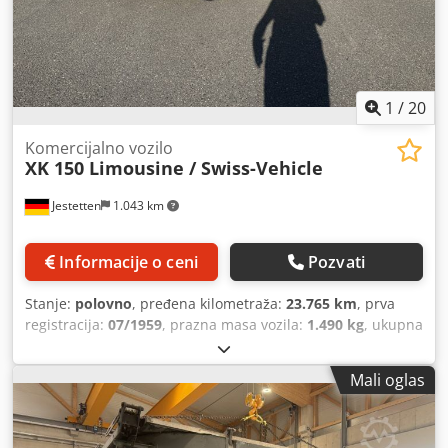
1
/
20
Komercijalno vozilo
XK 150 Limousine / Swiss-Vehicle
Jestetten
1.043 km
Informacije o ceni
Pozvati
Stanje:
polovno
, pređena kilometraža:
23.765 km
, prva
registracija:
07/1959
, prazna masa vozila:
1.490 kg
, ukupna
širina:
25.500 mm
, tip prenosa:
mehanički
, vrsta goriva:
benzin
, maksimalna nosivost:
225 kg
, sledeća inspekcija
Mali oglas
(TÜV):
06/2021
, broj sedišta:
4
, radna težina:
1.715 kg
,