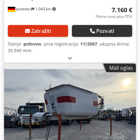
7.160 €
Jestetten
1.043 km
Fiksna cena plus PDV
Zatražiti
Pozvati
Stanje:
polovno
, prva registracija:
11/2007
, ukupna širina:
25.500 mm
,
Mali oglas