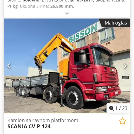
-1 kg
, ukupna širina:
25.500 mm
,
Mali oglas
1
/
23
Kamion sa ravnom platformom
SCANIA
CV P 124