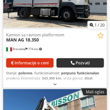
1
/
20
Kamion sa ravnom platformom
MAN
AG 18.350
Brendola
774 km
Informacije o ceni
Pozvati
Stanje:
polovno
, Funkcionalnost:
potpuno funkcionalan
,
pređena kilometraža:
543.300 km
, vrsta goriva:
dizel
,
međuosovinsko rastojanje:
4.600 mm
, boja:
bela
, kabina
vozača:
dnevna kabina
, emisioni razred:
euro4
, broj
Mali oglas
sedišta:
3
, Godina proizvodnje:
2006
, Oprema:
dizalica,
klima uređaj
, MAN AG 18.350 4x2 - Godina proizvodnje
2006 DIZEL / Euro 4 Pređeno km: 543.300 Ručni menjač /
Zapremina motora 10518 / kW 257 Dcedezkhcrspfx Aatok