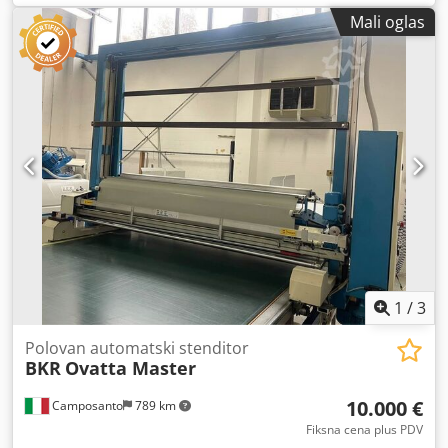
korisna širina 1,80 metara. U dobrom stanju. Crsdpfx Ajx
Mali oglas
Rdw Uelyjf
1
/
3
Polovan automatski stenditor
BKR
Ovatta Master
10.000 €
Camposanto
789 km
Fiksna cena plus PDV