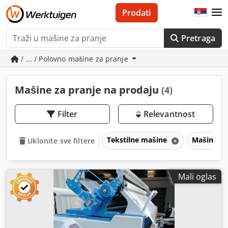
Prodati
Pretraga
/ ... / Polovno mašine za pranje
Mašine za pranje na prodaju
(4)
Filter
Relevantnost
Tekstilne mašine
Mašine za
Uklonite sve filtere
Mali oglas