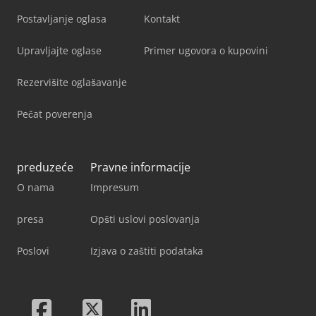
Postavljanje oglasa
Kontakt
Upravljajte oglase
Primer ugovora o kupovini
Rezervišite oglašavanje
Pečat poverenja
preduzeće
Pravne informacije
O nama
Impresum
presa
Opšti uslovi poslovanja
Poslovi
Izjava o zaštiti podataka