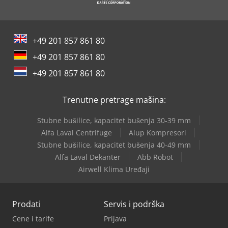
Tec Freetec
Tec Rotec
+49 201 857 861 80
Weinbrenner Tsv 16/4100
+49 201 857 861 80
Weinbrenner Tsv 6/3050
+49 201 857 861 80
Wolf Filter
Trenutne pretrage mašina:
Stubne bušilice, kapacitet bušenja 30-39 mm
Alfa Laval Centrifuge
Alup Kompresori
Stubne bušilice, kapacitet bušenja 40-49 mm
Alfa Laval Dekanter
Abb Robot
Airwell Klima Uređaji
Prodati
Servis i podrška
Cene i tarife
Prijava