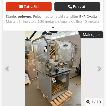
Zatražiti
Pozvati
Stanje:
polovno
, Polovni automatski stenditor BKR Ovatta
Master, širina stola 2,20 metara, ukupna dužina 10 metara
(ceo transporter). Crjdpfxjy Ddq Io Alysf
Mali oglas
1
/
10