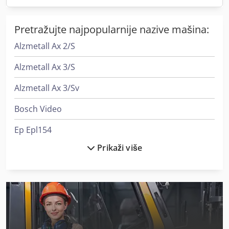
Pretražujte najpopularnije nazive mašina:
Alzmetall Ax 2/S
Alzmetall Ax 3/S
Alzmetall Ax 3/Sv
Bosch Video
Ep Epl154
Prikaži više
Fein Grit Gx 75
Fein Video
Graule Zs 85 N
Holzkraft Vsa 38 L