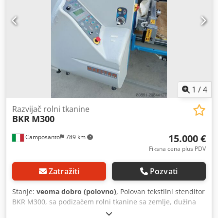
1
/
4
Razvijač rolni tkanine
BKR
M300
15.000 €
Camposanto
789 km
Fiksna cena plus PDV
Zatražiti
Pozvati
Stanje:
veoma dobro (polovno)
, Polovan tekstilni stenditor
BKR M300, sa podizačem rolni tkanine sa zemlje, dužina
stola 8 metara, ceo sto transporter, širina 2,04 metra,