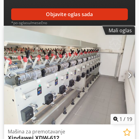
Objavite oglas sada
*po oglasu/mesečno
Mali oglas
1
/
19
Mašina za premotavanje
Xindawei
XDW-612