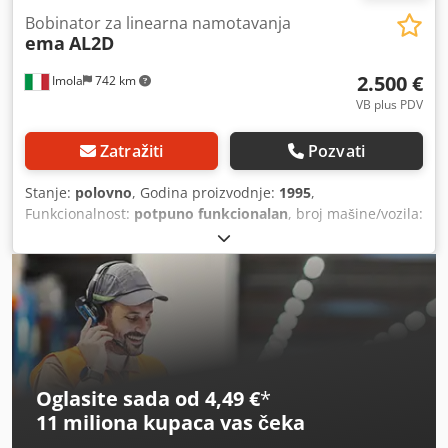
Bobinator za linearna namotavanja
ema
AL2D
2.500 €
Imola
742 km
VB plus PDV
Zatražiti
Pozvati
Stanje:
polovno
, Godina proizvodnje:
1995
,
Funkcionalnost:
potpuno funkcionalan
, broj mašine/vozila:
4755
, ulazni napon:
380 V
, Bobinirka pogodna za
proizvodnju niskonaponskih transformatora, namotaja,
elektromagneta i različitih tipova linearnih namotaja.
Crjdoy Enk Ijpfx Alysf
Oglasite sada od 4,49 €
*
11 miliona kupaca
vas čeka