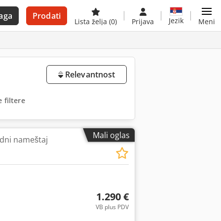
aga
Prodati
Jezik
Lista želja
(0)
Prijava
Meni
Relevantnost
 filtere
Mali oglas
adni nameštaj
1.290 €
VB plus PDV