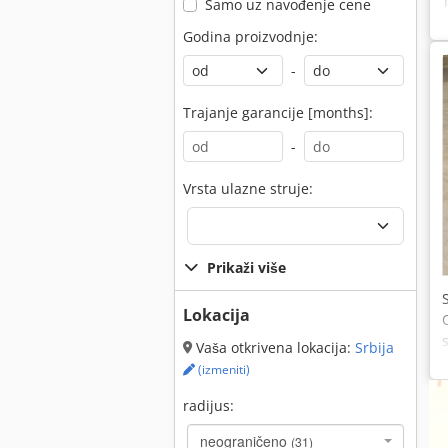
Samo uz navođenje cene
Godina proizvodnje:
-
Trajanje garancije [months]:
-
Vrsta ulazne struje:
Prikaži više
Lokacija
Vaša otkrivena lokacija:
Srbija
(izmeniti)
radijus:
neograničeno
(31)