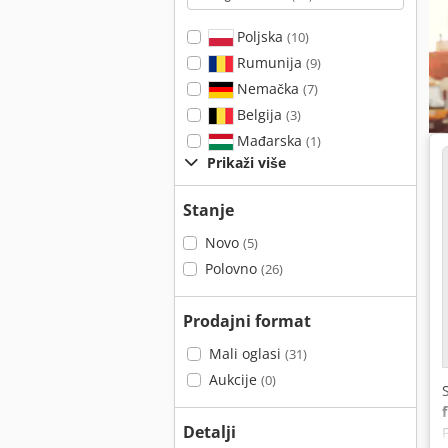
Poljska
(10)
Rumunija
(9)
Nemačka
(7)
Belgija
(3)
Mađarska
(1)
Prikaži više
Stanje
Novo
(5)
Polovno
(26)
Prodajni format
Mali oglasi
(31)
Aukcije
(0)
Detalji