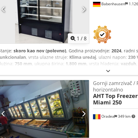
Babenhausen
1.12
1
/
8
Stanje:
skoro kao nov (polovno)
, Godina proizvodnje:
2024
, radni 
funkcionalan
, vrsta ulazne struje:
Klima uređaj
, ulazni napon:
230 
dužina:
750 mm
, ukupna širina:
1.800 mm
, vrsta hlađenja:
vazduh
Oprema:
osvetljenje
, TOP rashladna vitrina Dilara 180 Rashladna 
ojačane police od nerdjajućeg čelika Klizna vrata od izolacionog s
Gornji zamrzivač / F
+15°C Rashladno sredstvo R 290 Samo kod nas: provereno po DGUV
horizontalno
(ŠxDxV) Priključak: 230V, 1166 W Demonstracioni uređaj & SAB testir
AHT
Top Freezer
servis rezervnih delova Dcedpfx Akjx I U Hhjnsk Opcije: Ugovor o o
Miami 250
puštanje u rad
Oradea
349 km