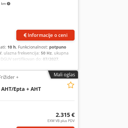
6 km
Informacije o ceni
sati:
10 h
, Funkcionalnost:
potpuno
V
, ulazna frekvencija:
50 Hz
, ukupna
, DGUV sertifikovan do:
07/2027
,
vitrina sa kružnim protokom vazduha 4
takla Temperatura podesiva od +3 do
Mali oglas
rižider +
 V3 Dimenzije: 1800 x 750 x 2000 mm
an (nova cena 6299,-€) Uz garanciju i
 AHT/Epta + AHT
državanju Dostava Servis paket Obuka &
2.315 €
EXW VB plus PDV