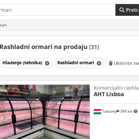
Pretr
mari
Rashladni ormari na prodaju
(31)
Hlađenje (tehnika)
Rashladni ormari
Uklonite sve
Komercijalni rashl
AHT
Lisboa
Taksony
398 km