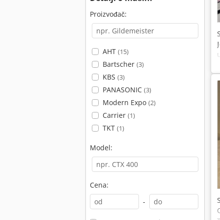
Proizvođač:
AHT
(15)
Bartscher
(3)
KBS
(3)
PANASONIC
(3)
Modern Expo
(2)
Carrier
(1)
TKT
(1)
Model:
Cena:
-