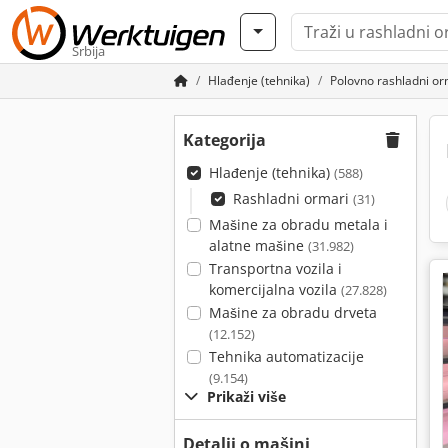
Srbija
Hlađenje (tehnika)
Polovno rashladni or
Kategorija
Hlađenje (tehnika)
(588)
Rashladni ormari
(31)
Mašine za obradu metala i
alatne mašine
(31.982)
Transportna vozila i
komercijalna vozila
(27.828)
Mašine za obradu drveta
(12.152)
Tehnika automatizacije
(9.154)
Prikaži više
Detalji o mašini