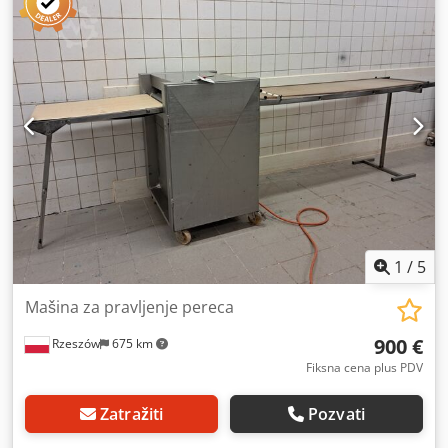
Fritsch CTR - mašina iz proizvodnje - preuzimanje iz
skladišta / mogućnost slanja - cena na upit
1
/
5
Mašina za pravljenje pereca
900 €
Rzeszów
675 km
Fiksna cena plus PDV
Zatražiti
Pozvati