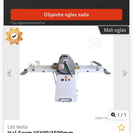
Objavite oglas sada
*po oglasu/mesečno
Mali oglas
1
/
1
List testa
Ital Form
VS600/1500mm