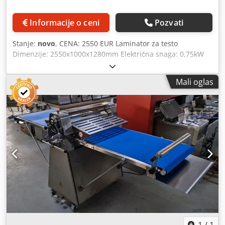
Informacije o ceni
Pozvati
Stanje:
novo
, CENA: 2550 EUR Laminator za testo
Dimenzije: 2550x1000x1280mm Električna snaga: 0,75kW
Napon: 220V 50Hz Dimenzije transportne trake:
500x1980mm Rastojanje sa podesivim valjkom: 1-45 mm
Mali oglas
Težina: 220kg Djdjuugcrjpfx Alnjck