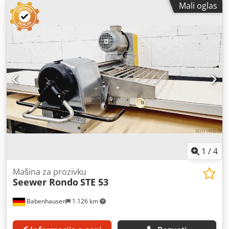
Mali oglas
zaokruživač WP Multimatic (cena: 5.000 € bez PDV-a).
Navedena cena je bez PDV-a. GOVORIMO ENGLESKI,
NEMAČKI, FRANCUSKI, RUSKI I UKRAJINSKI. Dcjdpfeydd
Raex Alnjk U našoj ponudi nalaze se pekarske peći, etažne
peći, kolica peći, poslastičarske peći, trgovinske peći,
pekarske mašine, linije za hleb, linije za zemičke, linije za
kolače, linije za kroasane, mašine za bagete, mikseri,
spiralne mešalice, valjci, roglikare. Pogledajte sve naše
oglase.
1
/
4
Mašina za prozivku
Seewer Rondo
STE 53
Babenhausen
1.126 km