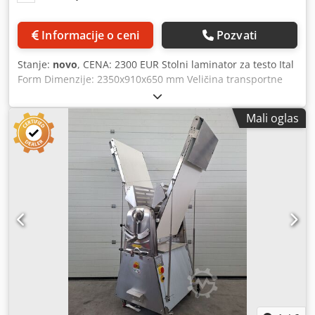
Informacije o ceni
Pozvati
Stanje:
novo
, CENA: 2300 EUR Stolni laminator za testo Ital
Form Dimenzije: 2350x910x650 mm Veličina transportne
trake: 500x1980 mm Razmak sa podesivim valjkom: 1-40
mm Električna snaga: 0,55 kW Napon: 380V 50Hz
Mali oglas
Dodpfxeuuh Iie Alnjck Težina: 130 kg