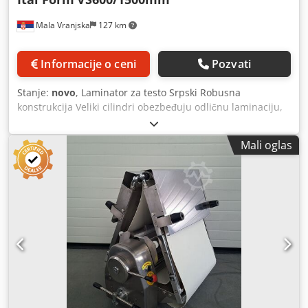
Mala Vranjska
127 km
Informacije o ceni
Pozvati
Stanje:
novo
, Laminator za testo Srpski Robusna
konstrukcija Veliki cilindri obezbeđuju odličnu laminaciju,
kao i pouzdanost i visoku izdržljivost Dimenzije otvorene
mašine: 3380k1010k1160mm Dedpeuug Emofx Alnjck
Mali oglas
Dimenzije zatvorene mašine: 1080k1010k2250mm Dužina
trake: 1500mm Električna snaga: KSNUMKSkV /
KSNUMKSkV Napon: 400V 50Hz Maksimalna količina
obradivog testa: 8kg Težina mašine: 250 kg