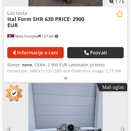
1
/
6
List testa
Ital Form
SHR 630 PRICE: 2900
EUR
Mala Vranjska
127 km
Informacije o ceni
Pozvati
Stanje:
novo
, CENA: 2.900 EUR Laminator za testo
Dimenzije: 3480x1110x1280 mm Električna snaga: 0,75 kW
Napon: 220V 50Hz Dcodpfx Alsuugrajnek Dimenzije
transportne trake: 610x2800 mm Razmak sa podesivim
Mali oglas
valjkom: 1-40 mm Težina: 260 kg