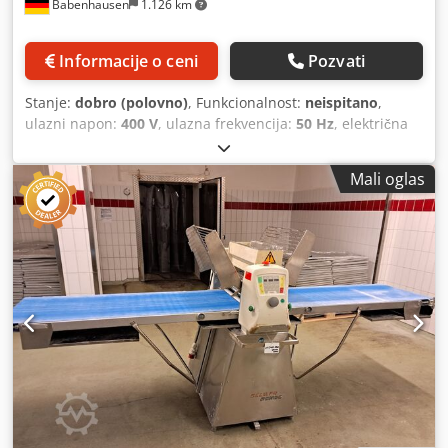
Babenhausen
1.126 km
Informacije o ceni
Pozvati
Stanje:
dobro (polovno)
, Funkcionalnost:
neispitano
,
ulazni napon:
400 V
, ulazna frekvencija:
50 Hz
, električna
osigurač:
16 A
, širina otvora:
45 mm
, vrsta ulazne struje:
trofazni
, Mašina za razvlačenje testa Fritsch Rollfix
Mali oglas
60W/650E Računarska kontrola za sva testa, za razvlačenje
i oblikovanje Ploča za pritiskanje za dugačke komade testa
Izvedba od nerđajućeg čelika do 650 mm širine proizvoda
Priključak 400V, CEE utičnica 16A Dcodpfx Ajzq Uwvelnok
Korišćena mašina