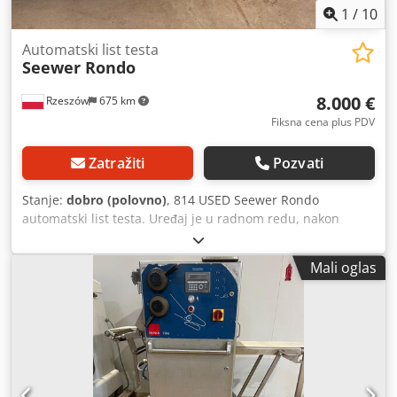
1
/
10
Automatski list testa
Seewer Rondo
8.000 €
Rzeszów
675 km
Fiksna cena plus PDV
Zatražiti
Pozvati
Stanje:
dobro (polovno)
, 814 USED Seewer Rondo
automatski list testa. Uređaj je u radnom redu, nakon
inspekcije. SPOLJNE DIMENZIJE (u cm): - širina 115 - dužina
340 - visina 140 DIMENZIJE RUKE (u cm): - širina 63 - dužina
Mali oglas
160 Dodpotrtyvjfx Alnjck Uređaj je spreman za gledanje u
našem skladištu (36-068 Bachórz, Poljska). Dostupne
plaćene opcije: transport / instalacija / provizija. Cena je
neto. GOVORIMO ENGLESKI, NEMAČKI, FRANCUSKI, RUSKI,
UKRAJINSKI.