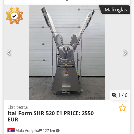
50Hz Dimenzije trake: 62x130 cm
Mali oglas
1
/
6
List testa
Ital Form
SHR 520 E1 PRICE: 2550
EUR
Mala Vranjska
127 km