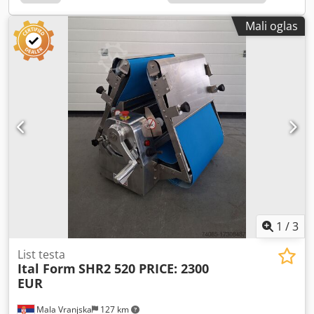
Mali oglas
1
/
3
List testa
Ital Form
SHR2 520 PRICE: 2300
EUR
Mala Vranjska
127 km