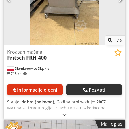
1
/
8
Kroasan mašina
Fritsch
FRH 400
Siemianowice Śląskie
718 km
Informacije o ceni
Pozvati
Stanje:
dobro (polovno)
, Godina proizvodnje:
2007
,
Mašina za izradu roglja Fritsch FRH 400 - korišćena
Dcsdpfx Alszmuhyensk - godina proizvodnje 2007 - za
proizvodnju punjenih proizvoda: roglja, kroasana -
Mali oglas
elektronsko upravljanje - namenjena za proizvodnu liniju