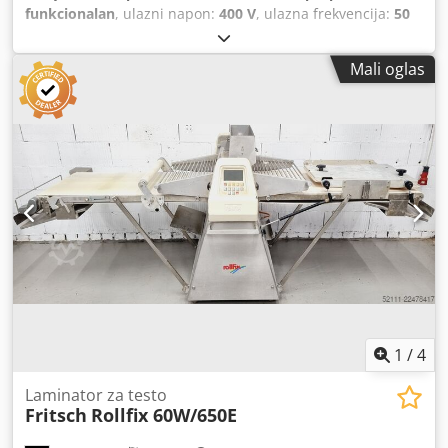
funkcionalan
, ulazni napon:
400 V
, ulazna frekvencija:
50
Hz
, električna osigurač:
16 A
, širina otvora:
30 mm
, vrsta
ulazne struje:
trofazni
, Mašina za razvlačenje testa Fritsch
Mali oglas
Rollfix 3WK 600 za sve vrste testa za razvlačenje i
oblikovanje Širina trake 600 mm Dcedpfx Aszq Uw Ajlnjk
Razmak valjaka od 0,3 do 30 mm Mašina za razvlačenje
testa, mobilna sa ručnom i nožnom kontrolom Priključak
400V, utikač 16A-CEE Korišćena mašina
1
/
4
Laminator za testo
Fritsch
Rollfix 60W/650E