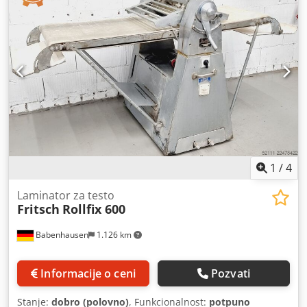
laminator nudi uštedu prostora i fleksibilnost tokom rada.
Izrada od nerđajućeg čelika obezbeđuje visok nivo higijene,
dug vek trajanja i jednostavno održavanje. Radna brzina
od približno 60 cm/s omogućava efikasnu i brzu obradu,
što je čini pogodnom za intenzivnu profesionalnu
upotrebu. Tehničke specifikacije: Proizvođač: Seewer
Rondo Tip mašine: Laminar za testo Visina: 1100 mm
Širina: 1150 mm Dužina: 2300 mm Dedpfx Asy Nb Dpolnjck
Radna površina: Preklopiv sto Materijal: Nerđajući čelik
Brzina: pribl. 60 cm/s
1
/
4
Laminator za testo
Fritsch
Rollfix 600
Babenhausen
1.126 km
Informacije o ceni
Pozvati
Stanje:
dobro (polovno)
, Funkcionalnost:
potpuno