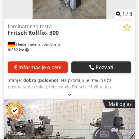
1
/
8
Laminator za testo
Fritsch
Rollfix- 300
Heidenheim an der Brenz
982 km
Informacije o ceni
Pozvati
Stanje:
dobro (polovno)
, Na prodaju je mašina za
postavljanje traka proizvođača Fritsch. Mašina je u
odličnom stanju. Trake su zamenjene. Za dodatna pitanja,
slobodno me kontaktirajte. Uključuje nove trake. Dcjdpfx
Mali oglas
Aljzmpx Tsnek