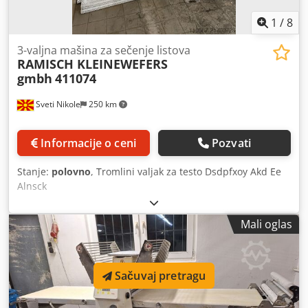
1
/
8
3-valjna mašina za sečenje listova
RAMISCH KLEINEWEFERS
gmbh
411074
Sveti Nikole
250 km
Informacije o ceni
Pozvati
Stanje:
polovno
, Tromlini valjak za testo Dsdpfxoy Akd Ee
Alnsck
Mali oglas
Sačuvaj pretragu