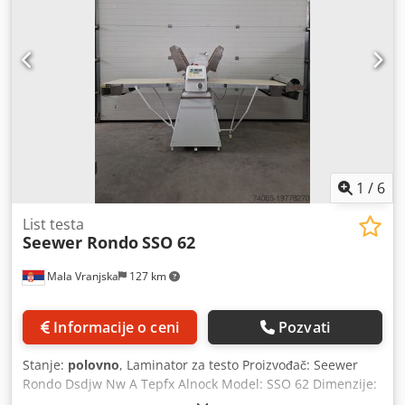
1
/
6
List testa
Seewer Rondo
SSO 62
Mala Vranjska
127 km
Informacije o ceni
Pozvati
Stanje:
polovno
, Laminator za testo Proizvođač: Seewer
Rondo Dsdjw Nw A Tepfx Alnock Model: SSO 62 Dimenzije:
305x115x120 cm Električna snaga: 1,1 kW Napon: 380V