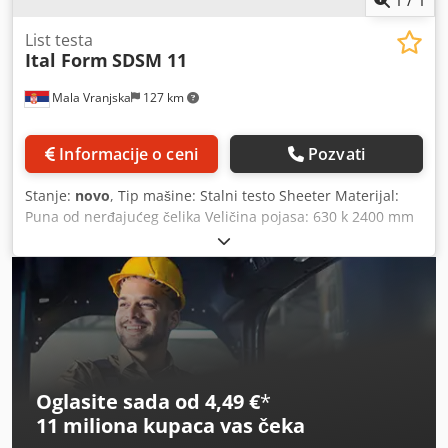
1
/
1
List testa
Ital Form
SDSM 11
Mala Vranjska
127 km
Informacije o ceni
Pozvati
Stanje:
novo
, Tip mašine: Stalni testo Sheeter Materijal:
Puna od nerđajućeg čelika Veličina pojasa: 630 k 2400 mm
Proširena: 3100 k 1100 mm Sklopljeni: 760 k 1720 mm
Dimenzije: 3100 k 1060 k 1100 mm Dcodpfx Alouug S Tensk
Valjak podesiv jaz: 1-38 mm Maksimalni kapacitet valjanja:
6.5kg / vreme Električna snaga: 0,75 kW - 380 V Dimenzije:
260 kg
Oglasite sada od 4,49 €
*
11 miliona kupaca
vas čeka