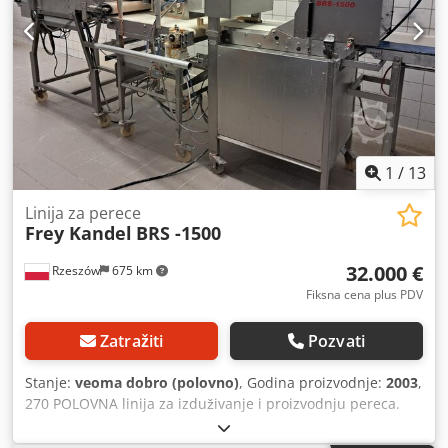
1
/
13
Linija za perece
Frey Kandel
BRS -1500
32.000 €
Rzeszów
675 km
Fiksna cena plus PDV
Zatražiti
Pozvati
Stanje:
veoma dobro (polovno)
, Godina proizvodnje:
2003
,
270 POLOVNA linija za izduživanje i proizvodnju pereca.
TEHNIČKI PODACI: - kapacitet: 1500 kom/h, - snaga: 400 V,
3,5 kVA NAPOMENA: Uz set je dostupna delilica-