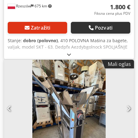
1.800 €
Rzeszów
675 km
Fiksna cena plus PDV
Zatražiti
Pozvati
Stanje:
dobro (polovno)
, 410 POLOVNA Mašina za bagete,
valjak, model SKT - 63. Dedpfx Aezdybgolnock SPOLJAŠNJE
DIMENZIJE (u cm): - visina: 136, - širina: 117, - dužina: 185
(rasprostranjena: 335), - levo krilo: 109/70, - desno krilo:
Mali oglas
71/64. Uređaj spreman za pregled nalazi se u našem
skladištu (36-068 Bahorž, Poljska). Plaćene opcije dostupne:
remont / transport / montaža / puštanje u rad. Navedena
cena je neto cena. GOVORIMO ENGLESKI, NEMAČKI,
FRANCUSKI, RUSKI, UKRAJINSKI.