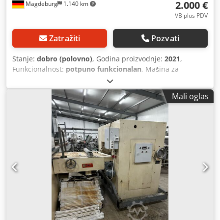
2.000 €
Magdeburg
1.140 km
VB plus PDV
Zatražiti
Pozvati
Stanje:
dobro (polovno)
, Godina proizvodnje:
2021
,
Funkcionalnost:
potpuno funkcionalan
, Mašina za
razvlačenje testa Ibis/Vitalback SF 600-140, godina
proizvodnje 2021, širina trake 600 mm, dužina trake 1400
Mali oglas
mm, težina 255 kg, na točkovima, pribor kao na slikama.
Dcjdpfx Aszk D Rrolnok