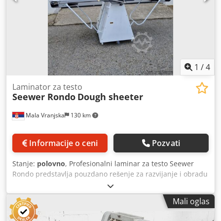
1
/
4
Laminator za testo
Seewer Rondo
Dough sheeter
Mala Vranjska
130 km
Informacije o ceni
Pozvati
Stanje:
polovno
, Profesionalni laminar za testo Seewer
Rondo predstavlja pouzdano rešenje za razvijanje i obradu
testa u pekarskoj i poslastičarskoj proizvodnji. Ova mašina
omogućava ravnomerno i precizno laminiranje, što
Mali oglas
rezultira optimalnom teksturom i visokim kvalitetom
finalnih proizvoda. Opremljena preklopivim radnim stolom,