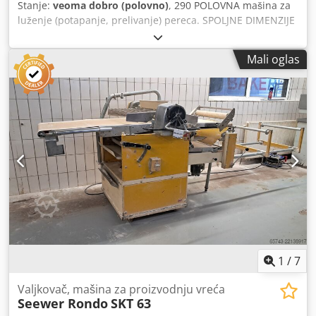
Stanje:
veoma dobro (polovno)
, 290 POLOVNA mašina za
luženje (potapanje, prelivanje) pereca. SPOLJNE DIMENZIJE
(u cm): - visina 110, - širina 82, - radna širina: 58, - dužina
343. Dcedpfxeyguk Ns Alnjk Navedena cena je bez PDV-a.
Mali oglas
PRIČAMO ENGLESKI, NEMAČKI, FRANCUSKI, RUSKI,
UKRAJINSKI. U našoj ponudi možete pronaći pekarske peći,
peći za kolica, etažne peći, poslastičarske peći, prodajne
peći, pekarske mašine, linije za hleb, linije za kifle, linije za
kolače, linije za kroasane, mašine za bagete, mešače,
mikserima, mašine za valjanje, mašine za kiflice. Pogledajte
sve naše oglase.
1
/
7
Valjkovač, mašina za proizvodnju vreća
Seewer Rondo
SKT 63