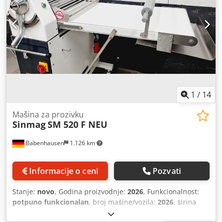
UKRAJINSKI.
1
/
14
Mašina za prozivku
Sinmag
SM 520 F NEU
Babenhausen
1.126 km
Informacije o ceni
Pozvati
Stanje:
novo
, Godina proizvodnje:
2026
, Funkcionalnost:
potpuno funkcionalan
, broj mašine/vozila:
2026
, širina
transportne trake:
520 mm
, trajanje garancije:
24 meseci
,