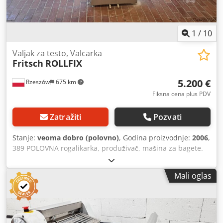
1
/
10
Valjak za testo, Valcarka
Fritsch
ROLLFIX
5.200 €
Rzeszów
675 km
Fiksna cena plus PDV
Zatražiti
Pozvati
Stanje:
veoma dobro (polovno)
, Godina proizvodnje:
2006
,
389 POLOVNA rogalikarka, produživač, mašina za bagete.
SPOLJNE DIMENZIJE (u cm): - visina: 135, Djdpfsy Uvxfex
Alnock - širina: 295, - dužina: 125, - levo krilo: 135/65, -
Mali oglas
desno krilo: 141/65. Uređaj spreman za pregled nalazi se u
našem magacinu (36-068 Bachórz, Poljska). Dostupne
dodatne usluge uz nadoknadu: remont / transport /
montaža / puštanje u rad. Navedena cena je neto.
PRIČAMO ENGLESKI, NEMAČKI, FRANCUSKI, RUSKI,