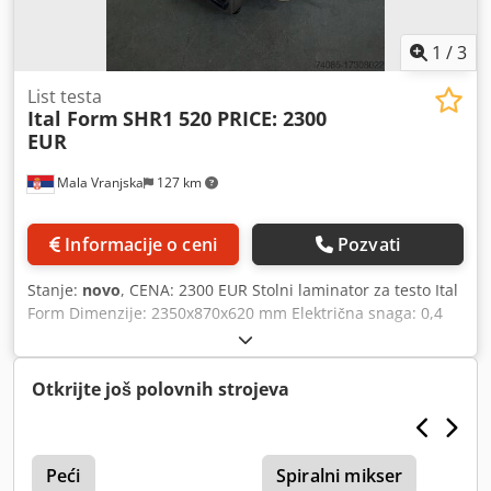
1
/
3
List testa
Ital Form
SHR1 520 PRICE: 2300
EUR
Mala Vranjska
127 km
Informacije o ceni
Pozvati
Stanje:
novo
, CENA: 2300 EUR Stolni laminator za testo Ital
Form Dimenzije: 2350x870x620 mm Električna snaga: 0,4
kW Napon: 220V 50Hz Dedpfx Alouuhn Ajnock Razmak sa
podesivim valjkom: 1-35 mm Težina: 150 kg
Otkrijte još polovnih strojeva
Peći
Spiralni mikser