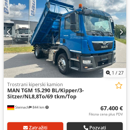
prostora:
2.360 mm
, Godina proizvodnje:
2019
, Oprema:
ABS, klima uređaj
, * nemačko vozilo, prvi vlasnik *
WMAN03ZZ1KY392423 * prisutna potvrda o usklađenosti
sa propisima Evropske unije * klima uređaj Dkjdsztk Ucepfx
Aipor * ručni menjač * kočnica motorom * blokada
diferencijala * 3 sedišta * pomoć pri pokretanju * podesiva
platforma * kuka za prikolicu (tip „maul“ i „kugla“) * gume
225/75 R17,5, prednje gume oko 80%, zadnje gume oko
30%, rezervna guma * kiper platforma Meiller, dužine 3,80
m, prstenovi za pričvršćivanje tereta * težina vozila bez
tereta 4.560 kg, nosivost 4.240 kg * trenutno odobreno sa
maksimalnom dozvoljenom težinom 7.490 kg, moguće
1
/
27
povećanje na 8.800 kg * rado ću vam poslati video putem
WhatsApp-a * WhatsApp: * kontakt na poljskom, ????? ?????:
Trostrani kiperski kamion
MAN
TGM 15.290 BL/Kipper/3-
* prodaja isključivo privrednim subjektima, bez garancije,
Sitzer/NL8,8To/69 tkm/Top
sve informacije bez garancije, zadržavamo pravo na
promenu.
67.400 €
Steinach
844 km
Fiksna cena plus PDV
Zatražiti
Pozvati