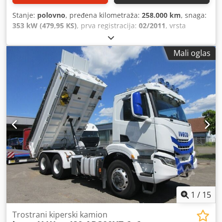
Stanje:
polovno
, pređena kilometraža:
258.000 km
, snaga:
353 kW (479,95 KS)
, prva registracija:
02/2011
, vrsta
goriva:
dizel
, ukupna težina:
26.000 kg
, konfiguracija
osovina:
3 osovine
, boja:
crvena
, tip prenosa:
mehanički
,
Mali oglas
emisioni razred:
Euro 5
, dužina tovarnog prostora:
4.500
mm
, širina utovarnog prostora:
2.500 mm
, Oprema:
ABS,
dizalica, elektronski program stabilnosti (ESP), filter za
čađ, grejač za parkiranje, klima uređaj, pogon na sve
točkove
, Int-br.: 193 Vrlo dobro održavan MAN TGS sa
sandukom i snažnom Palfinger dizalicom sa sajlom. Kao
SISTEM ZA BRZU ZAMENU – kiper sa dizalicom ili
sandukom!! * MAN * TGS 28.480 * Raspored točkova 6x2/4
* POGON NA SVA ČETIRI TOČKA * Ručni menjač * Trestrani
kiper * Maksimalna dopuštena masa 26.000 kg * DIZALICA
Palfinger PL 23002 * Daljinsko upravljanje dizalicom * 5x
hidraulični izvod * 5./6. kontrolni krug * 2x potpuno
hidraulična potpora * Visina kukice oko 19 m * SAJLA *
Bočni doseg, pogledajte dijagram opterećenja * Suspenzija
1
/
15
– listovi/vazduh * SISTEM ZA BRZU ZAMENU * Sanduk oko
5,70 m (produživ/skraćiv) * Diferencijal sa blokadom *
Trostrani kiperski kamion