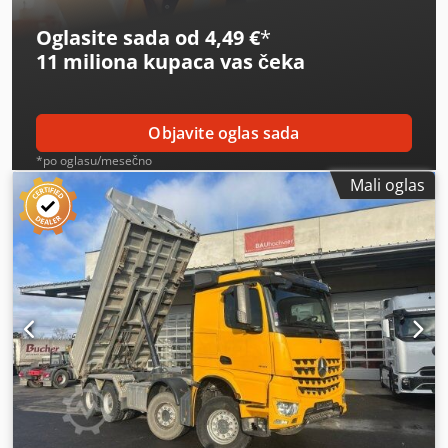
315/80R22,5
, Oprema:
ABS, centralno zaključavanje,
Oglasite sada od 4,49 €
*
diferencijalna blokada, grejač za parkiranje, klima uređaj,
11 miliona kupaca
vas čeka
registracija kamiona, tempomat, ugrađeni računar
, |
Mercedes Arocs 3445 8x4 | Listopružna suspenzija |
Automatski menjač, sistem asistencije pri nužnom kočenju
| Klapna za preklapanje | Multifunkcionalni volan | Radio,
Objavite oglas sada
Bluetooth, Fleetboard | Električni retrovizori sa grejanjem,
*po oglasu/mesečno
električni podizači prozora | Meiller kiper od čelika sa
Mali oglas
sistemom Bordmatic | Gume: 385/65R22,5, 315/80R22,5 |
Greška, promena cene ili rasprodaja moguća. Dedpfx
Aozbui Ioipekr