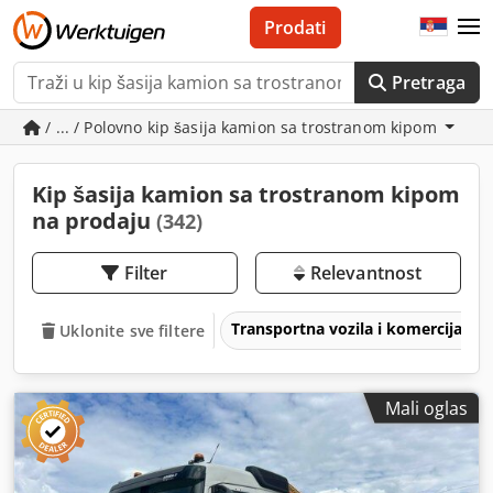
Prodati
Pretraga
/ ... / Polovno kip šasija kamion sa trostranom kipom
Kip šasija kamion sa trostranom kipom
na prodaju
(342)
Filter
Relevantnost
Transportna vozila i komercijalna 
Uklonite sve filtere
Mali oglas