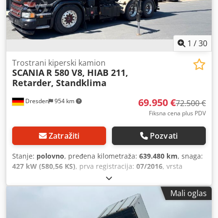
na valjcima Dkodpfxszrzgao Aipor * Međuosovinsko
rastojanje 3500 mm * Bordmatic * Hi-Traction / Hydrodrive
* Pomoć pri kretanju uzbrdo * Ringfeder kvačilo * Kamere
za vožnju unazad * Nosač svetala sa LED svetlima ... Tip
krova: Krovni otvor, Izvedba krova: mehanička, Radio,
1
/
30
Tempomat, Antiblokirajući sistem (ABS), Sistem za kontrolu
proklizavanja (ASR), Pogon na sva četiri točka,
Trostrani kiperski kamion
SCANIA
R 580 V8, HIAB 211,
Aluminijumske felne, Diferencijal sa blokiranjem, Za lokalni
Retarder, Standklima
saobraćaj, Kabina sa vazdušnim ogibljenjem, Vozačko
sedište sa vazdušnim ogibljenjem, Automatski klima-
69.950 €
Dresden
954 km
uređaj, Električni podizači prozora, Ogrevani retrovizori,
72.500 €
Električno podesivi retrovizori, Kuka za prikolicu,
Fiksna cena plus PDV
Multifunkcionalni volan, 1. vlasnik, Automatski menjač,
Polovni automobil, Dizel, PDV uključen.
Zatražiti
Pozvati
Stanje:
polovno
, pređena kilometraža:
639.480 km
, snaga:
427 kW (580,56 KS)
, prva registracija:
07/2016
, vrsta
goriva:
dizel
, ukupna težina:
26.000 kg
, konfiguracija
osovina:
3 osovine
, sledeća inspekcija (TÜV):
09/2026
,
Mali oglas
kočnice:
retarder
, boja:
crn
, tip prenosa:
automatski
,
emisioni razred:
Euro 6
, dužina tovarnog prostora:
4.100
mm
, širina utovarnog prostora:
2.430 mm
, Godina