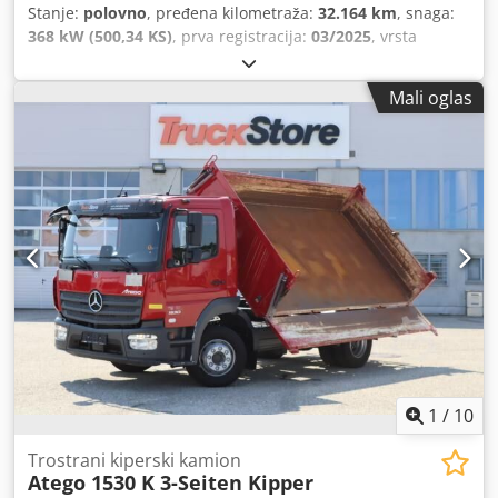
Stanje:
polovno
, pređena kilometraža:
32.164 km
, snaga:
368 kW (500,34 KS)
, prva registracija:
03/2025
, vrsta
goriva:
dizel
, prazna masa vozila:
16.535 kg
, maksimalna
nosivost:
9.465 kg
, ukupna težina:
26.000 kg
, stanje
Mali oglas
pneumatika:
80 procenat
, konfiguracija osovina:
3 osovine
,
kočnice:
retarder
, kabina vozača:
dnevna kabina
, tip
prenosa:
automatski
, emisioni razred:
Euro 6
, suspencija:
čelik-zrak
, broj sedišta:
2
, dimenzija prednje gume:
385/65R22,5
, dimenzija zadnje gume:
315/80R22,5
,
Oprema:
ABS, centralno zaključavanje, diferencijalna
blokada, dizalica, dodatna prednja svetla, grejač za
parkiranje, klima uređaj, kompresovani vazdušni kočioni
sistem, registracija kamiona, tempomat, ugrađeni
računar
, | VOLVO FH500 6x4 HAMA trostrani kiper |
Palfinger PK22002 EH daljinski upravljač (klavirski daljinski)
| Utovarni prostor širine kontejnera, bez zadnjih stubova |
Lisnato/vazdušno vešanje | EURO6, I-Shift, retarder |
Automatski menjač, multifunkcionalni volan | Klima,
1
/
10
grejanje sedišta, navigacija, frižider | Asistent za
održavanje trake, asistent za hitno kočenje | Delimično
Trostrani kiperski kamion
Atego 1530 K 3-Seiten Kipper
kožna sedišta, nezavisno grejanje | Uređaj za vuču |