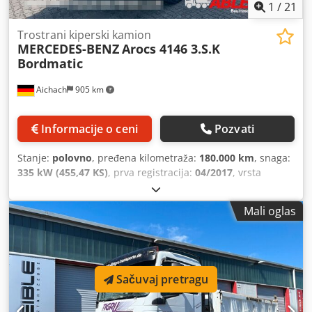
1
/
21
Trostrani kiperski kamion
MERCEDES-BENZ
Arocs 4146 3.S.K
Bordmatic
Aichach
905 km
Informacije o ceni
Pozvati
Stanje:
polovno
, pređena kilometraža:
180.000 km
, snaga:
335 kW (455,47 KS)
, prva registracija:
04/2017
, vrsta
goriva:
dizel
, ukupna težina:
32.000 kg
, konfiguracija
osovina:
3 osovine
, boja:
crvena
, tip prenosa:
automatski
,
Mali oglas
emisioni razred:
Euro 6
, dužina tovarnog prostora:
5.800
mm
, širina utovarnog prostora:
2.400 mm
, visina tovarnog
prostora:
900 mm
, Oprema:
klima uređaj
, * Mercedes
Arocs 4146, trostrana kiperka, Bordmatic * Prva registracija
2017. * 180.000 km Dkjdjzqimrjpfx Aipor * Euro6 * Motorna
Sačuvaj pretragu
kočnica sa 3 stupnja * Automatski menjač * Listovi opruga
- listovi opruga * 8 x 4 * Klima uređaj * Kuka za prikolicu *