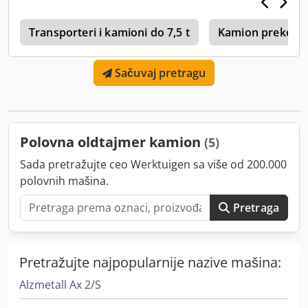
dokumenata može se sniziti na visinu od 4 metra
(originalno cca 4,10 m). Vozan je i može se lako premeštati.
Pošto je obložen aluminijumom, vizuelno osim farbanja
Transporteri i kamioni do 7,5 t
Kamion preko 7,
nije potrebno mnogo intervencija, ali se prodaje bez ikakve
garancije! Stručnjak može dati savete za restauraciju.
Sačuvaj pretragu
Autobus se prodaje iz privatne kolekcije / od privatnog lica.
Motor: Gardener LW, menjač sa 5 brzina. Cjdpfx Amsupvx
Es Herf
Polovna oldtajmer kamion
(5)
Sada pretražujte ceo Werktuigen sa više od 200.000
polovnih mašina.
Pretraga
Pretražujte najpopularnije nazive mašina:
Alzmetall Ax 2/S