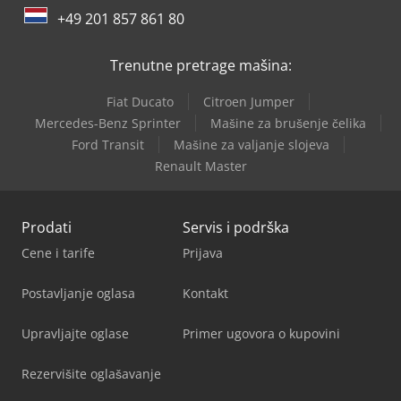
Vw T 5
+49 201 857 861 80
Weinbrenner Tsv 6/3050
Trenutne pretrage mašina:
Fiat Ducato
Citroen Jumper
Mercedes-Benz Sprinter
Mašine za brušenje čelika
Ford Transit
Mašine za valjanje slojeva
Renault Master
Prodati
Servis i podrška
Cene i tarife
Prijava
Postavljanje oglasa
Kontakt
Upravljajte oglase
Primer ugovora o kupovini
Rezervišite oglašavanje