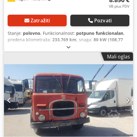
VB plus PDV
Zatražiti
Pozvati
Stanje:
polovno
, Funkcionalnost:
potpuno funkcionalan
,
pređena kilometraža:
233.769 km
, snaga:
80 kW (108,77
KS)
, prva registracija:
03/1990
, vrsta goriva:
dizel
, boja:
plava
, Godina proizvodnje:
1990
, Mercedes Benz 310 D
Mali oglas
Double Cab / Flatbed sa H-sertifikatom - Datum
registracije: 12.03.1990 - 233769 km - Tehnički pregled:
03/25 - HU će biti prerađena pre primopredaje - 5 cilindar
dizel (2842 cm³ / 80 kV) - DOKA bez zadnjih vrata /
sklopivog sedišta sa desne strane - Zadnja klupa na
raspolaganju, trenutno nije instalirana -Kuka za prikolicu
Crjdpfewlpuhox Am Hsf - Baterija, kablovi ručne kočnice,
spone, sito štamparska ploča, radijator, zadnja guma nova