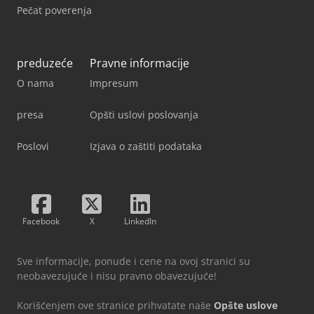
Pečat poverenja
preduzeće
Pravne informacije
O nama
Impresum
presa
Opšti uslovi poslovanja
Poslovi
Izjava o zaštiti podataka
Facebook
X
LinkedIn
Sve informacije, ponude i cene na ovoj stranici su
neobavezujuće i nisu pravno obavezujuće!
Korišćenjem ove stranice prihvatate naše
Opšte uslove