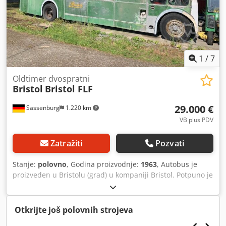
1
/
7
Oldtimer dvospratni
Bristol
Bristol FLF
29.000 €
Sassenburg
1.220 km
VB plus PDV
Zatražiti
Pozvati
Stanje:
polovno
, Godina proizvodnje:
1963
, Autobus je
proizveden u Bristolu (grad) u kompaniji Bristol. Potpuno je
kompletan sa originalnim sedištima, sva sedišta su
prisutna i originalna. Bio je poslednji primerak ovog tipa
koji je saobraćao u gradu, što ga čini posebno vrednim
Otkrijte još polovnih strojeva
primerkom, čak i za kolekcionare. Za dobijanje nemačkih