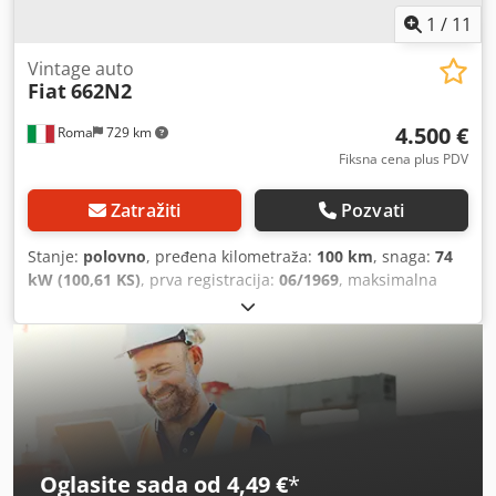
1
/
11
Vintage auto
Fiat
662N2
4.500 €
Roma
729 km
Fiksna cena plus PDV
Zatražiti
Pozvati
Stanje:
polovno
, pređena kilometraža:
100 km
, snaga:
74
kW (100,61 KS)
, prva registracija:
06/1969
, maksimalna
nosivost:
6.000 kg
, ukupna težina:
10.000 kg
, konfiguracija
osovina:
4x2
, kočnice:
ostalo
, boja:
crvena
, kabina vozača:
dnevna kabina
, tip prenosa:
mehanički
, suspencija:
čelik
,
Godina proizvodnje:
1969
, Radno vozilo Credpfen Tnxgsx
Am Hef
Oglasite sada od 4,49 €
*