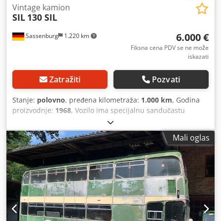
Vintage kamion
SIL
130 SIL
6.000 €
Sassenburg
1.220 km
Fiksna cena PDV se ne može
iskazati
Zatražiti
Pozvati
Stanje:
polovno
, pređena kilometraža:
1.000 km
, Godina
proizvodnje:
1968
, Vozilo ima specijalnu sandučastu
nadgradnju. Unutrašnja oprema je prisutna. Staklena
kupola za šefa letenja može da se izvuče. Duga antena
Mali oglas
može da se izvuče. Signalno svetlo (semafor) je prisutno
itd. Poznata su samo 2 ovakva primerka u Nemačkoj.
Crodpfx Amsy Ufa So Hjf