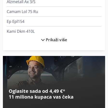
Alzmetall Ax 3/S
Camam Lol 75 Ru
Ep Epl154
Kami Dkm 410L
Prikaži više
Man L 2000
Man Tga 18
Man Tge 3
Man Tgl 7
Man Tgm 15
Oglasite sada od 4,49 €
*
Man Tgm 18
11 miliona kupaca
vas čeka
Mercedes-Benz Atego 1200