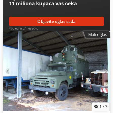
11 miliona kupaca
vas čeka
Objavite oglas sada
*po oglasu/mesečno
Mali oglas
1
/
3