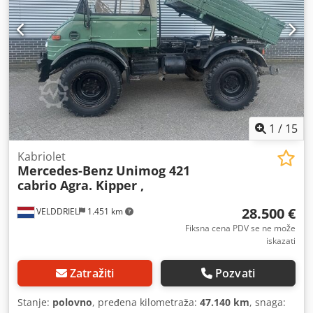
1
/
15
Kabriolet
Mercedes-Benz
Unimog 421
cabrio Agra. Kipper ,
28.500 €
VELDDRIEL
1.451 km
Fiksna cena PDV se ne može
iskazati
Zatražiti
Pozvati
Stanje:
polovno
, pređena kilometraža:
47.140 km
, snaga: