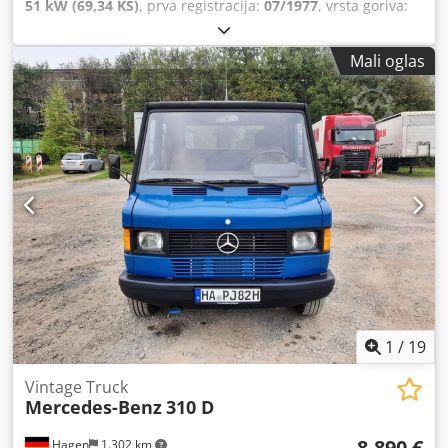
51 kW (69,34 KS)
, prva registracija:
07/1977
, vrsta goriva:
dizel
, konfiguracija osovina:
4x4
, međuosovinsko
rastojanje:
2.250 mm
, gorivo:
dizel
, boja:
zeleno
, tip
Mali oglas
prenosa:
mehanički
, broj stepeni prenosa:
8
, broj sedišta:
2
, Godina proizvodnje:
1977
, Broj vrata: 2 Codpszrahvjfx
Am Herf Broj cilindara: 4 Zapremina motora: 2.404 ccm
Sopstvena težina: 2.500 kg Nosivost: 1.000 kg Maksimalna
dozvoljena masa: 3.500 kg Maksimalna brzina: 70 km/h
Unutrašnjost: siva
1
/
19
Vintage Truck
Mercedes-Benz
310 D
8.890 €
Hagen
1.302 km