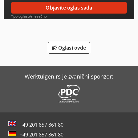
Mercedes-Benz Atego 1828
Objavite oglas sada
Mercedes-Benz Sprinter
*po oglasu/mesečno
Mercedes-Benz Sprinter 200
Mercedes-Benz Sprinter 300
Oglasi ovde
Mercedes-Benz Sprinter 316
Mercedes-Benz Sprinter 500
Werktuigen.rs je zvanični sponzor:
Mercedes-Benz Unimog 400
Mercedes-Benz V
Mercedes-Benz Vario
Scherer Feinbau Vdz 220 / Ds
+49 201 857 861 80
Tec Freetec
+49 201 857 861 80