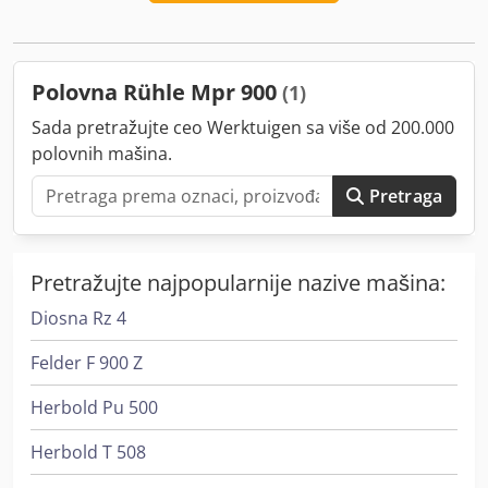
kontrola brzine bureta Tumbler sa rashladnom jaknom:
Da, čiler ugrađen u mašinsku strukturu Učitavanje:
učitavanje integrisano u mašinu Opterećenje: 675 kg
Polovna Rühle Mpr 900
(1)
Sada pretražujte ceo Werktuigen sa više od 200.000
polovnih mašina.
Pretraga
Pretražujte najpopularnije nazive mašina:
Diosna Rz 4
Felder F 900 Z
Herbold Pu 500
Herbold T 508