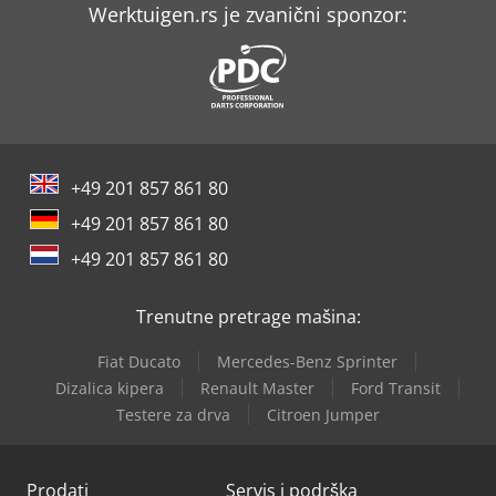
Rego Pm 60
Werktuigen.rs je zvanični sponzor:
Rego Sm 2
Rego Sm 4
Renner Riko 700/250 S-Kt
+49 201 857 861 80
Renner Riko 960/270 St-Kt
+49 201 857 861 80
Rühle Gr 50
+49 201 857 861 80
Rühle Mpr 400
Trenutne pretrage mašina:
Still Rx 60-30L/600
Fiat Ducato
Mercedes-Benz Sprinter
Still Rx 60-50/600
Dizalica kipera
Renault Master
Ford Transit
Testere za drva
Citroen Jumper
Weiler E 90
Prodati
Servis i podrška