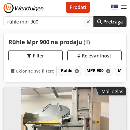
Prodati
Pretraga
Rühle Mpr 900 na prodaju
(1)
Filter
Relevantnost
Rühle
MPR 900
MPR
Uklonite sve filtere
Mali oglas