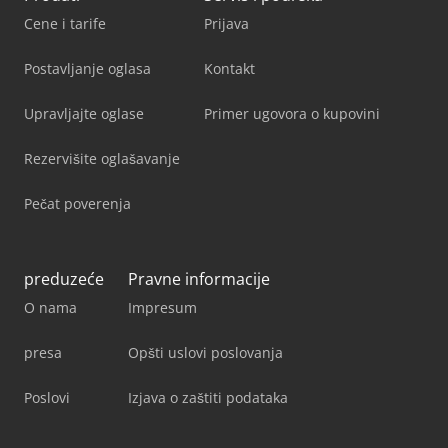
Cene i tarife
Prijava
Postavljanje oglasa
Kontakt
Upravljajte oglase
Primer ugovora o kupovini
Rezervišite oglašavanje
Pečat poverenja
preduzeće
Pravne informacije
O nama
Impresum
presa
Opšti uslovi poslovanja
Poslovi
Izjava o zaštiti podataka