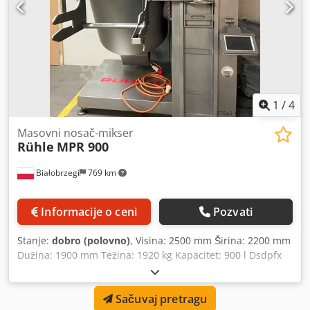
1
/
4
Masovni nosač-mikser
Rühle
MPR 900
Białobrzegi
769 km
Informacije o ceni
Pozvati
Stanje:
dobro (polovno)
, Visina: 2500 mm Širina: 2200 mm
Dužina: 1900 mm Težina: 1920 kg Kapacitet: 900 l Dsdpfx
Aaetpbwgegswa Napajanje: 400V 50Hz 3N Ukupna snaga:
11,9 kW Glavni materijal: nerđajući čelik, otporan na
Sačuvaj pretragu
kiselinu Kontrola brzine tumblera: beskonačno promenljiva