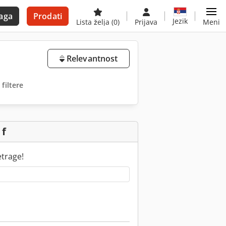
aga
Prodati
Jezik
Lista želja
(0)
Prijava
Meni
Relevantnost
 filtere
 f
etrage!