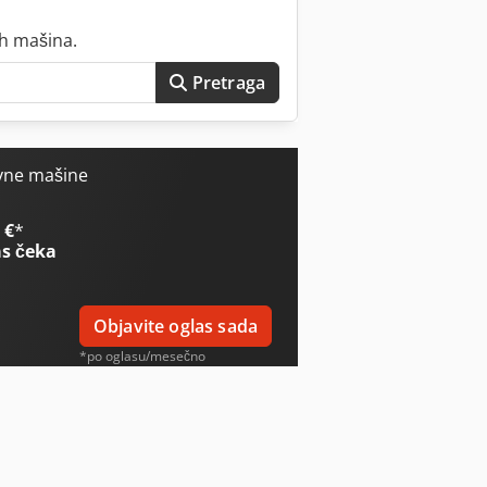
ih mašina.
Pretraga
vne mašine
 €
*
s čeka
Objavite oglas sada
*po oglasu/mesečno