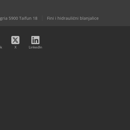
gria 5900 Taifun 18
Fini i hidraulični blanjalice
ok
X
LinkedIn