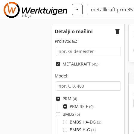
Srbija
Detalji o mašini
Proizvođač:
METALLKRAFT
(45)
Model:
PRM
(4)
PRM 35 F
(0)
BMBS
(5)
BMBS HA-DG
(3)
BMBS H-G
(1)