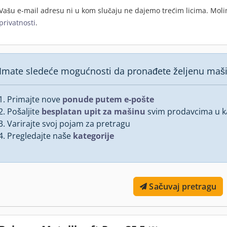
Vašu e-mail adresu ni u kom slučaju ne dajemo trećim licima. Mol
privatnosti
.
Imate sledeće mogućnosti da pronađete željenu maš
Primajte nove
ponude putem e-pošte
Pošaljite
besplatan upit za mašinu
svim prodavcima u ka
Varirajte svoj pojam za pretragu
Pregledajte naše
kategorije
Sačuvaj pretragu