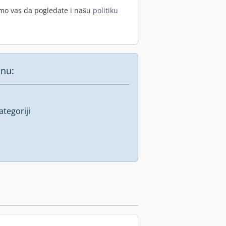
imo vas da pogledate i našu
politiku
inu:
tegoriji