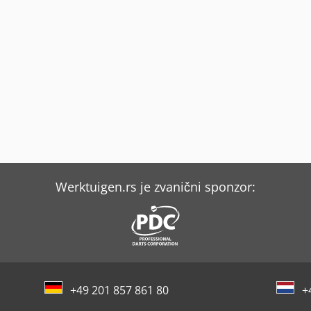
Werktuigen.rs je zvanični sponzor:
+49 201 857 861 80
+