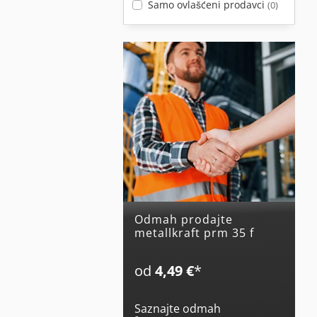
Samo ovlašćeni prodavci
(0)
Odmah prodajte
metallkraft prm 35 f
od
4,49 €
*
Saznajte odmah