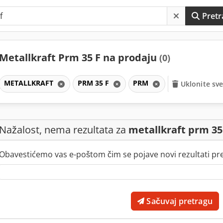
Pretr
Metallkraft Prm 35 F na prodaju
(0)
METALLKRAFT
PRM 35 F
PRM
Uklonite sve
Nažalost, nema rezultata za
metallkraft prm 35
Obavestićemo vas e-poštom čim se pojave novi rezultati pr
Sačuvaj pretragu