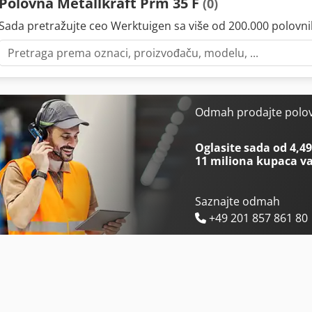
Polovna Metallkraft Prm 35 F
(0)
Sada pretražujte ceo Werktuigen sa više od 200.000 polovn
Odmah prodajte polo
Oglasite sada od 4,49
11 miliona kupaca
va
Saznajte odmah
+49 201 857 861 80