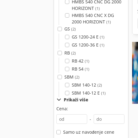
HMBS 540 CNC DG 2000
HORIZONT
(1)
HMBS 540 CNC X DG
2000 HORIZONT
(1)
GS
(2)
GS 1200-24 E
(1)
GS 1200-36 E
(1)
RB
(2)
RB 42
(1)
RB 54
(1)
SBM
(2)
SBM 140-12
(2)
SBM 140-12 E
(1)
Prikaži više
Cena:
-
Samo uz navođenje cene