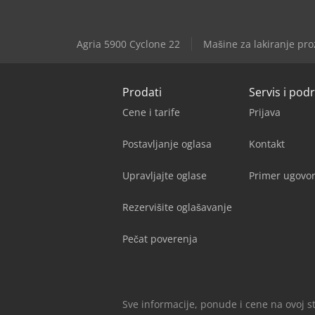
Agria 5900 Cyclone 22
Mašine za lakiranje pro
Prodati
Servis i pod
Cene i tarife
Prijava
Postavljanje oglasa
Kontakt
Upravljajte oglase
Primer ugovor
Rezervišite oglašavanje
Pečat poverenja
Sve informacije, ponude i cene na ovoj s