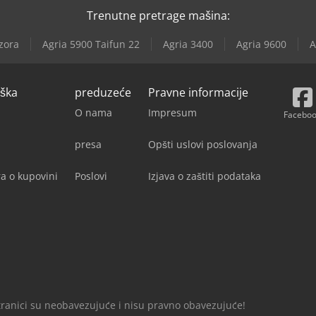
Trenutne pretrage mašina:
zora
Agria 5900 Taifun 22
Agria 3400
Agria 9600
A
rška
preduzeće
Pravne informacije
O nama
Impresum
Facebo
presa
Opšti uslovi poslovanja
a o kupovini
Poslovi
Izjava o zaštiti podataka
tranici su neobavezujuće i nisu pravno obavezujuće!