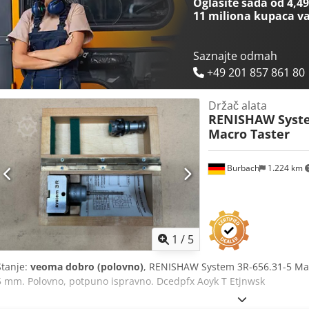
Oglasite sada od 4,49
11 miliona kupaca
va
Saznajte odmah
+49 201 857 861 80
Držač alata
RENISHAW Syst
Macro Taster
Burbach
1.224 km
1
/
5
Stanje:
veoma dobro (polovno)
, RENISHAW System 3R-656.31-5 Ma
5 mm. Polovno, potpuno ispravno. Dcedpfx Aoyk T Etjnwsk