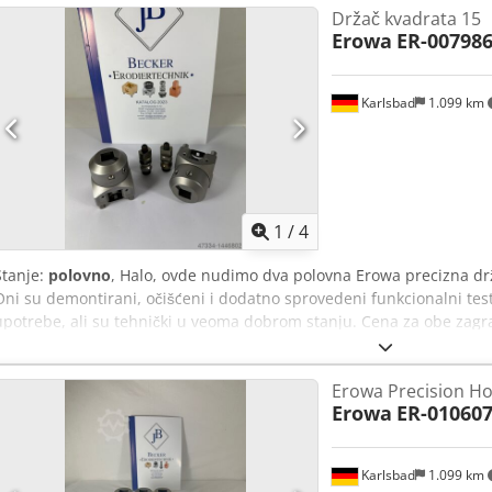
Držač kvadrata 15
Erowa
ER-00798
Karlsbad
1.099 km
1
/
4
Stanje:
polovno
, Halo, ovde nudimo dva polovna Erowa precizna drža
Oni su demontirani, očišćeni i dodatno sprovedeni funkcionalni tes
upotrebe, ali su tehnički u veoma dobrom stanju. Cena za obe zagr
Ukoliko imate bilo kakvih pitanja, molimo vas da se ne ustručavate 
po dodatnoj ceni. Dedpfx Anjq Hu S Djweck
Erowa Precision Ho
Erowa
ER-01060
Karlsbad
1.099 km