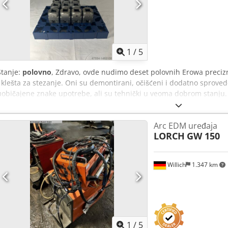
1
/
5
Stanje:
polovno
, Zdravo, ovde nudimo deset polovnih Erowa precizn
i klešta za stezanje. Oni su demontirani, očišćeni i dodatno sproved
uobičajene znake upotrebe, ali su tehnički u veoma dobrom stanju.
PDV. Ukoliko imate bilo kakvih pitanja, molimo vas da se ne ustruča
dostupna po dodatnoj ceni. Djdpfjq Turijx Anweck
Arc EDM uređaja
LORCH
GW 150
Willich
1.347 km
1
/
5