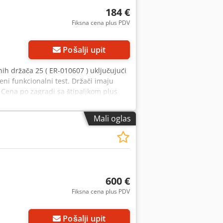
184 €
Fiksna cena plus PDV
Pošalji upit
ih držača 25 ( ER-010607 ) uključujući
eni funkcionalni test. Držači imaju
 Cena po zagradi sa štipaljkom plus
vate da nas kontaktirate. Isporuka
Mali oglas
600 €
Fiksna cena plus PDV
Pošalji upit