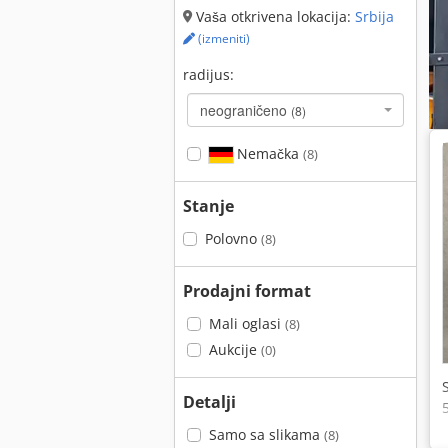
Vaša otkrivena lokacija:
Srbija
(izmeniti)
radijus:
neograničeno
(8)
Nemačka
(8)
Stanje
Polovno
(8)
Prodajni format
Mali oglasi
(8)
Aukcije
(0)
Detalji
Samo sa slikama
(8)