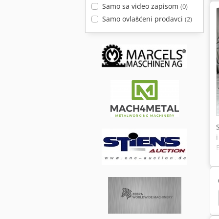
Samo sa video zapisom
(0)
Samo ovlašćeni prodavci
(2)