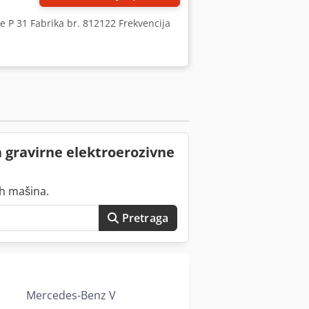
te P 31 Fabrika br. 812122 Frekvencija
a gravirne elektroerozivne
ih mašina.
Pretraga
Mercedes-Benz V