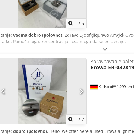
1
/
5
Stanje:
veoma dobro (polovno)
, Zdravo Djdpfxjiqunwo Anwjck Ovd
kratku. Pomoću toga, koncentracija i osa mogu da se poravnaju.
Poravnavanje palet
Erowa
ER-03281
Karlsbad
1.099 km
1
/
2
Stanje:
dobro (polovno)
, Hello, we offer here a used Erowa alignmen