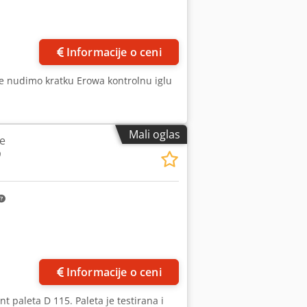
Informacije o ceni
e nudimo kratku Erowa kontrolnu iglu
Mali oglas
e
9
Zatražite više slika
Informacije o ceni
t paleta D 115. Paleta je testirana i