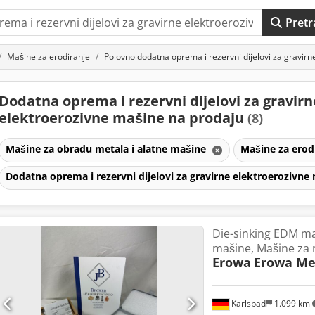
Pretr
Mašine za erodiranje
Polovno dodatna oprema i rezervni dijelovi za gravir
Dodatna oprema i rezervni dijelovi za gravirn
elektroerozivne mašine na prodaju
(8)
Mašine za obradu metala i alatne mašine
Mašine za erod
Dodatna oprema i rezervni dijelovi za gravirne elektroerozivn
Die-sinking EDM m
mašine, Mašine za 
Erowa
Erowa Me
Karlsbad
1.099 km