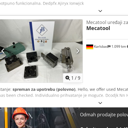
potpuno funkcionalna. Dedpfx Ajiryx Ionwjck
Mecatool uređaji za
Mecatool
Karlsbad
1.099 km
1
/
9
Stanje:
spreman za upotrebu (polovno)
, Hello, we offer used Meca
has been checked. Individualno prihvatanje je moguće. Dcodjk Nn 
Odmah prodajte polo