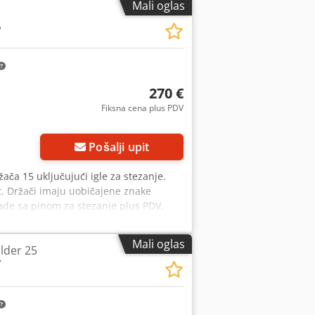
Mali oglas
6
270 €
Fiksna cena plus PDV
Pošalji upit
ča 15 uključujući igle za stezanje.
t. Držači imaju uobičajene znake
ade sa pinom za stezanje plus PDV.
da nas kontaktirate. Isporuka dostupna
Mali oglas
lder 25
7