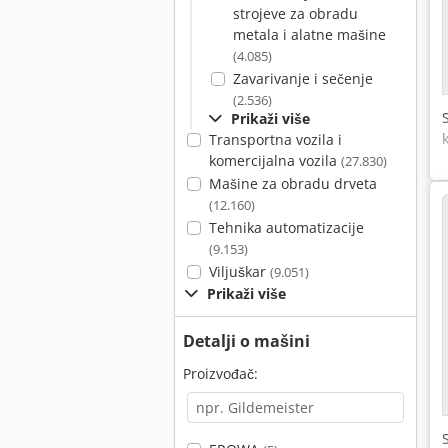
strojeve za obradu
metala i alatne mašine
(4.085)
Zavarivanje i sečenje
(2.536)
Prikaži više
Transportna vozila i
komercijalna vozila
(27.830)
Mašine za obradu drveta
(12.160)
Tehnika automatizacije
(9.153)
Viljuškar
(9.051)
Prikaži više
Detalji o mašini
Proizvođač: