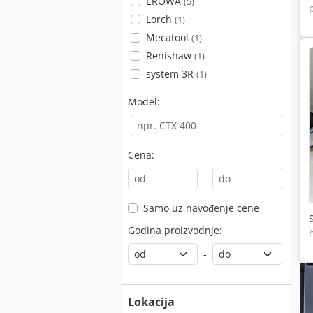
EROWA
(5)
Lorch
(1)
Mecatool
(1)
Renishaw
(1)
system 3R
(1)
Model:
Cena:
-
Samo uz navođenje cene
Godina proizvodnje:
-
Lokacija