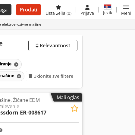
aga
Prodati
Jezik
Lista želja
(0)
Prijava
Meni
ne elektroerozivne mašine
e
Relevantnost
iranje
e mašine
Uklonite sve filtere
Mali oglas
ašine, Žičane EDM
mlevenje
ssdorn ER-008617