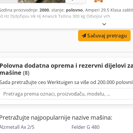
Godina proizvodnje:
2000
, stanje:
polovno
, Amperi 29.5 Klasa zašti
50 Hz Djdpfxjvu Hk Hj Anwsck Težina 300 kg Odvojivi vrh
Sačuvaj pretragu
Polovna dodatna oprema i rezervni dijelovi z
mašine
(8)
Sada pretražujte ceo Werktuigen sa više od 200.000 polovn
Pretražujte najpopularnije nazive mašina:
Alzmetall Ax 2/S
Felder G 480