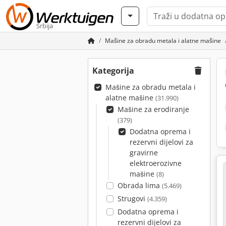
Srbija
Mašine za obradu metala i alatne mašine
Kategorija
Mašine za obradu metala i
alatne mašine
(31.990)
Mašine za erodiranje
(379)
Dodatna oprema i
rezervni dijelovi za
gravirne
elektroerozivne
mašine
(8)
Obrada lima
(5.469)
Strugovi
(4.359)
Dodatna oprema i
rezervni dijelovi za