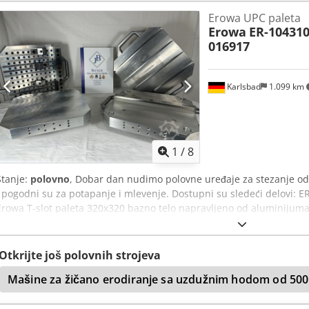
Erowa UPC paleta
Erowa
ER-104310
016917
Karlsbad
1.099 km
1
/
8
Stanje:
polovno
, Dobar dan nudimo polovne uređaje za stezanje o
i pogodni su za potapanje i mlevenje. Dostupni su sledeći delovi: 
Erowa T-slot paleta 320x320 bazno telo napravljeno od aluminijuma
UPC Paleta Alu 320 x 320 x 40 sa trakom za stezanje Dcsdpfx Ajtk Haks
Pored toga, izvršen je i funkcionalan test. Uređaji za stezanje poka
veoma dobrom stanju. Individualno prihvatanje je takođe moguće. R
Otkrijte još polovnih strojeva
Imate li pitanja u vezi ovoga? Onda smo vam na raspolaganju.
Mašine za žičano erodiranje sa uzdužnim hodom od 50