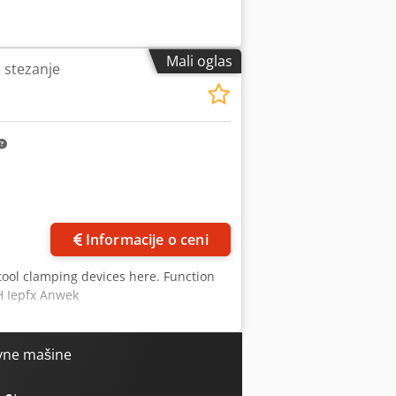
Mali oglas
 stezanje
Informacije o ceni
tool clamping devices here. Function
H Iepfx Anwek
vne mašine