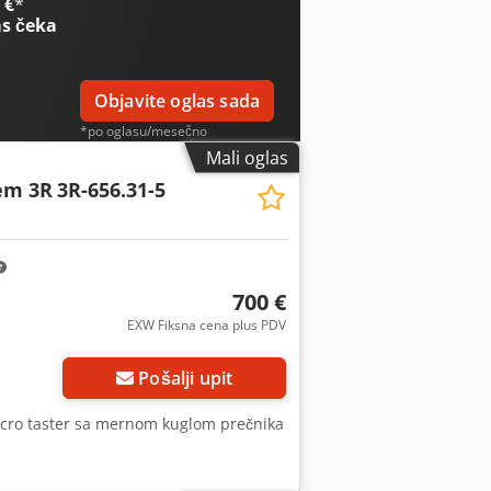
 €
*
s čeka
Objavite oglas sada
*po oglasu/mesečno
Mali oglas
em 3R
3R-656.31-5
700 €
EXW Fiksna cena plus PDV
Pošalji upit
cro taster sa mernom kuglom prečnika