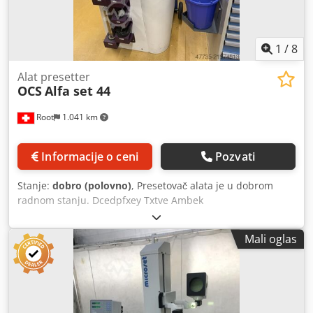
1
/
8
Alat presetter
OCS
Alfa set 44
Root
1.041 km
Informacije o ceni
Pozvati
Stanje:
dobro (polovno)
, Presetovač alata je u dobrom
radnom stanju. Dcedpfxey Txtve Ambek
Mali oglas