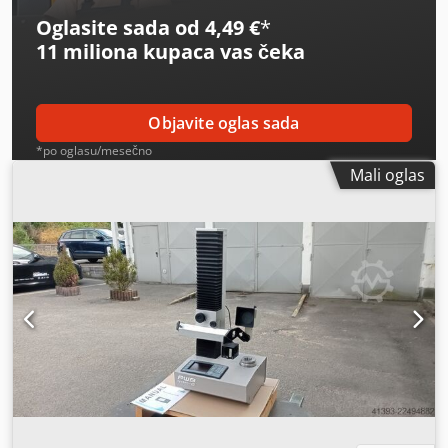
Oglasite sada od 4,49 €
*
11 miliona kupaca
vas čeka
Objavite oglas sada
*po oglasu/mesečno
Mali oglas