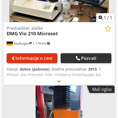
1
/
1
Predsediter alatke
DMG
Vio 210 Microset
Kaufungen
1.174 km
Informacije o ceni
Pozvati
Stanje:
dobro (polovno)
, Godina proizvodnje:
2013
, 1
Polovni alat Presetter Fabr. Omiljeno Dedpfoqzgw Ajx
Ambock Tip Microset Vio 210 Godina proizvodnje: 2013
Serijski br .: 99510021418 Opseg merenja Ks-osa 410 mm
Mali oglas
Opseg merenja Z-osa 465 mm sa radnim stolom,
podlogom, širine 1.400 mm, integrisati. Teleskopski ormar
za fioke, 5 izvlačenja, sa 15 "Terra monitorom, tastaturom,
mišem, Dimo 450 štampačem