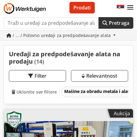
Prodati
Pretraga
/ ... / Polovno uređaji za predpodešavanje alata
Uređaji za predpodešavanje alata na
prodaju
(14)
Filter
Relevantnost
Mašine za obradu metala i alatne
Uklonite sve filtere
Aukcija