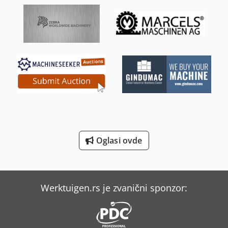
Manitou Mla-T 516-75 H
Mercedes-Benz Unimog 400
Mercedes-Benz V
Mitsubishi Klima Uređaji
Scherer Feinbau Vdz 220 / Ds
Sennebogen 355 E
Sennebogen 818 E
Oglasi ovde
Siegmund Stolovi Za Zavarivanje
Weinbrenner Tsv 6/3050
Werktuigen.rs je zvanični sponzor: