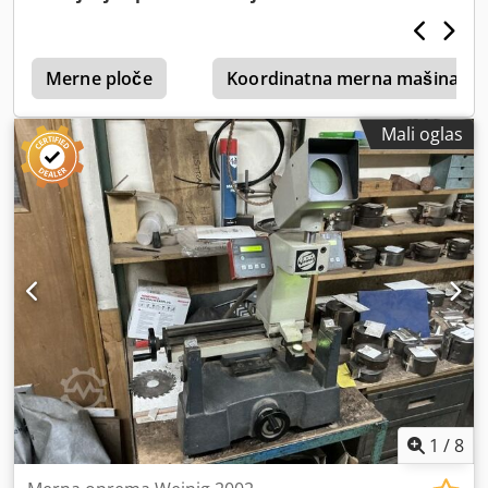
univerzalno podesiv - rotirajuće vreteno od nerđajućeg
čelika - referentne dimenzije za prečnik i dužinu na
vretenu - odlična preciznost kružnog hoda - tačnost
merenja manja od 0,02 mm - digitalni prikaz mernih
Merne ploče
Koordinatna merna mašina
vrednosti, preciznost očitavanja 0,01 mm - izlazi za
podatke - sa kutijom za samolepljive etikete za označavanje
Mali oglas
alata - klik-fina regulacija za precizno dovođenje mernih
vrednosti - redukcija na sve veličine konusa i cilindričnih
prihvata moguća Tehnički podaci: - Dimenzije (D x Š x V):
350 x 175 x 730 mm - Merni opseg: dužina 410 mm,
prečnik 240 mm - Težina: 22 kg - Boja: crvena RAL 3003 -
Kružnost: vreteno manje od 0,005 mm - Tačnost merenja:
manje od 0,02 mm Odlično stanje - iz škole Dcedpfxex Nq
Hto Ambek Lokacija: sa lagera 54634 Bitburg - odmah
dostupno -
1
/
8