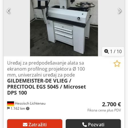
1
/
10
Uređaj za predpodešavanje alata sa
ekranom profilnog projektora Ø 100
mm, univerzalni uređaj za pode
GILDEMEISTER-DE VLIEG /
PRECITOOL
EGS 5045 / Microset
DPS 100
2.700 €
Hessisch Lichtenau
1.162 km
Fiksna cena plus PDV
Zatražiti
Pozvati