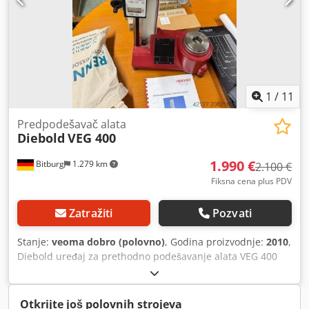
1
/
11
Predpodešavač alata
Diebold
VEG 400
1.990 €
Bitburg
1.279 km
2.100 €
Fiksna cena plus PDV
Zatražiti
Pozvati
Stanje:
veoma dobro (polovno)
, Godina proizvodnje:
2010
,
Diebold uređaj za prethodno podešavanje alata VEG 400
Prethodno podešavanje alata VEG - 400 Za merenje dužina
i radijusa glodala, tokarskih i bušećih alata - jednostavno
rukovanje - robusna konstrukcija za upotrebu na mašini -
Otkrijte još polovnih strojeva