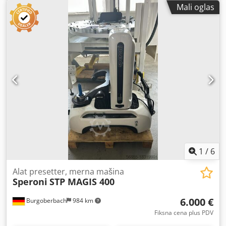
prečnik alata: Ø 6 - 300 mm Dodpfx Ameiim Szsbeck
Mali oglas
Merljiva dužina alata: 40 - 500 mm Tačnost: 0.002 mm
Dodatna oprema: 1x zamenljiva utičnica ISO 40 1x
zamenljiva utičnica ISO 45 1x zamenljiva utičnica ISO 50 1x
Test mandrel ISO 50 Dimenzije: 1.000 x 600 x 1.850 mm
Težina: oko. 0.3 t
1
/
6
Alat presetter, merna mašina
Speroni
STP MAGIS 400
6.000 €
Burgoberbach
984 km
Fiksna cena plus PDV