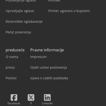
Postavljanje oglasa
Kontakt
Upravljajte oglase
Primer ugovora o kupovini
Rezervišite oglašavanje
Pečat poverenja
preduzeće
Pravne informacije
O nama
Impresum
presa
Opšti uslovi poslovanja
Poslovi
Izjava o zaštiti podataka
Facebook
X
LinkedIn