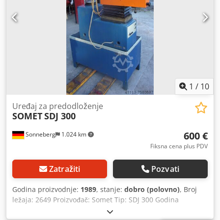
1
/
10
Uređaj za predodloženje
SOMET
SDJ 300
600 €
Sonneberg
1.024 km
Fiksna cena plus PDV
Zatražiti
Pozvati
Godina proizvodnje:
1989
, stanje:
dobro (polovno)
, Broj
ležaja: 2649 Proizvođač: Somet Tip: SDJ 300 Godina
građevinarstva: 1989 Broj mašine: K017 200 Merljivi