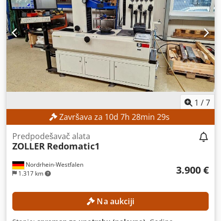
1
/
7
Završava za
10
d
7
h
28
min
27
s
Predpodešavač alata
ZOLLER
Redomatic1
Nordrhein-Westfalen
3.900 €
1.317 km
Na aukciji