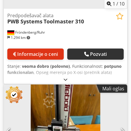
1
/
10
Predpodešavač alata
PWB Systems
Toolmaster 310
Fröndenberg/Ruhr
1.294 km
Informacije o ceni
Pozvati
Stanje:
veoma dobro (polovno)
, Funkcionalnost:
potpuno
funkcionalan
, Opseg merenja po X-osi (prečnik alata)
približno 250 mm Opseg merenja po Z-osi (dužina alata)
približno 400 mm Maksimalna težina alata 10 kg Držač
Mali oglas
alata/osnovni držač SK 50 Adapter za alat SK50 na SK40
Prikaz merenih vrednosti sa uputstvom za
upotrebu/priručnicima Uređaj za prethodno podešavanje
alata, dobro održavan i u odličnom stanju. Dcjdozrtzcopfx
Ambok