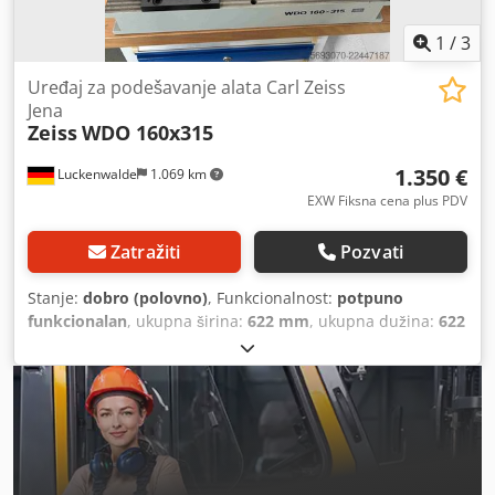
1
/
3
Uređaj za podešavanje alata Carl Zeiss
Jena
Zeiss
WDO 160x315
1.350 €
Luckenwalde
1.069 km
EXW Fiksna cena plus PDV
Zatražiti
Pozvati
Stanje:
dobro (polovno)
, Funkcionalnost:
potpuno
funkcionalan
, ukupna širina:
622 mm
, ukupna dužina:
622
mm
, ukupna visina:
600 mm
, Oprema:
dokumentacija/priručnik
, Уређај за претходно
подешавање алата Carl Zeiss Jena WDO 160 x 315
Dcjdjzqbcxjpfx Ambok Координатни мерни уређај са
хоризонталном мерном равни Микроскоп са 30-струким
увећањем Димензије: 622 x 622 x 600 mm