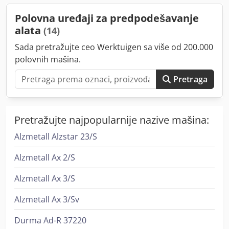
(upravljanje alatima, baze podataka, CAD/CAM)"
dostupna.
Polovna uređaji za predpodešavanje
alata
(14)
Sada pretražujte ceo Werktuigen sa više od 200.000
polovnih mašina.
Pretraga
Pretražujte najpopularnije nazive mašina:
Alzmetall Alzstar 23/S
Alzmetall Ax 2/S
Alzmetall Ax 3/S
Alzmetall Ax 3/Sv
Durma Ad-R 37220