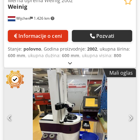
Merna oprema Weinig 2002
Weinig
Wijchen
1.426 km
Informacije o ceni
Pozvati
Stanje:
polovno
, Godina proizvodnje:
2002
, ukupna širina:
600 mm
, ukupna dužina:
600 mm
, ukupna visina:
800
mm
, Boja: siva Djdpfsyu Sl Hsx Ambjck Sopstvena težina:
50 kg Cena: na upit - Godina proizvodnje: 2002 -
Mali oglas
Dokumentacija dostupna: ne - CE sertifikat: ne - Serijski
broj: 97370 - Model mernog uređaja: uređaj za
predpodešavanje alata - Opcije: digitalni prikaz -
Transportne dimenzije: 600mm x 600mm x 800mm (d x š x
v) - Transportna težina [kg]: 50kg - Broj transportnih paketa
[kom]: 1 Finansijske informacije PDV: navedena cena je bez
PDV-a PDV/Oporezivanje razlike: PDV je odbit za
preduzetnike Isporuka i otkup mogući u svakom trenutku
za svu industrijsku opremu. Lukas van Rossum