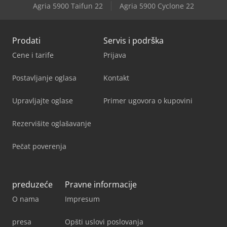
Agria 5900 Taifun 22
Agria 5900 Cyclone 22
Prodati
Servis i podrška
Cene i tarife
Prijava
Postavljanje oglasa
Kontakt
Upravljajte oglase
Primer ugovora o kupovini
Rezervišite oglašavanje
Pečat poverenja
preduzeće
Pravne informacije
O nama
Impresum
presa
Opšti uslovi poslovanja