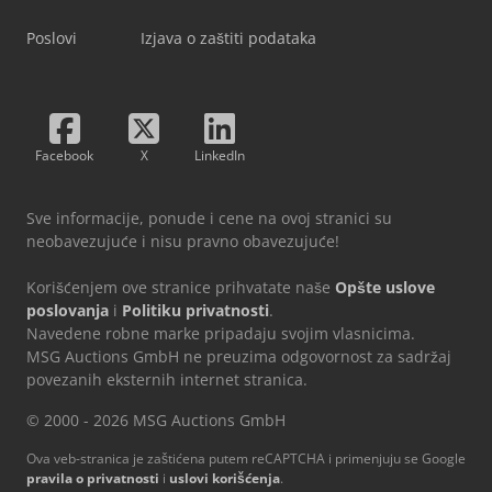
Poslovi
Izjava o zaštiti podataka
Facebook
X
LinkedIn
Sve informacije, ponude i cene na ovoj stranici su
neobavezujuće i nisu pravno obavezujuće!
Korišćenjem ove stranice prihvatate naše
Opšte uslove
poslovanja
i
Politiku privatnosti
.
Navedene robne marke pripadaju svojim vlasnicima.
MSG Auctions GmbH ne preuzima odgovornost za sadržaj
povezanih eksternih internet stranica.
© 2000 - 2026 MSG Auctions GmbH
Ova veb-stranica je zaštićena putem reCAPTCHA i primenjuju se Google
pravila o privatnosti
i
uslovi korišćenja
.