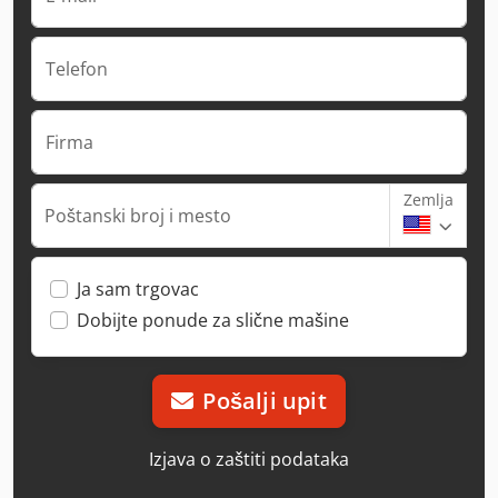
Telefon
Firma
Zemlja
Poštanski broj i mesto
Ja sam trgovac
Dobijte ponude za slične mašine
Pošalji upit
Izjava o zaštiti podataka