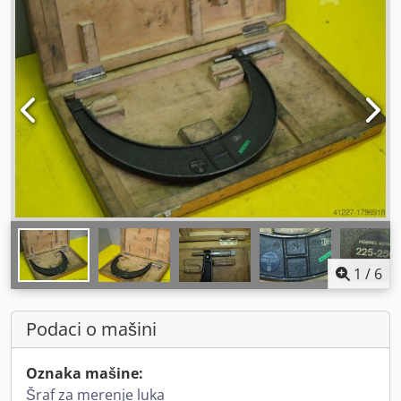
1
/
6
Podaci o mašini
Oznaka mašine:
Šraf za merenje luka