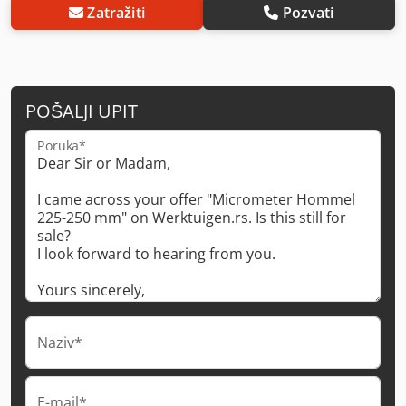
Zatražiti
Pozvati
POŠALJI UPIT
Poruka*
Naziv*
E-mail*