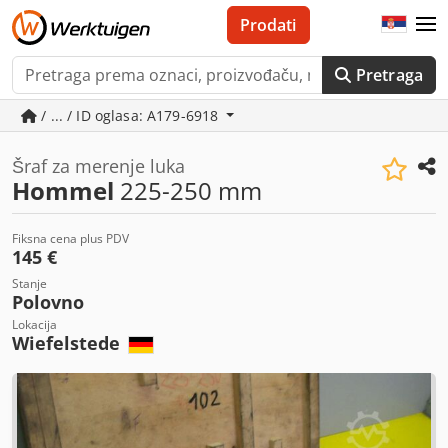
Prodati
Pretraga
/ ... / ID oglasa: A179-6918
Šraf za merenje luka
Hommel
225-250 mm
Fiksna cena plus PDV
145 €
Stanje
Polovno
Lokacija
Wiefelstede