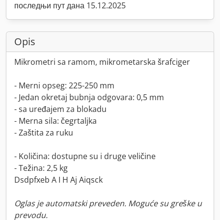
последњи пут дана 15.12.2025
Opis
Mikrometri sa ramom, mikrometarska šrafciger
- Merni opseg: 225-250 mm
- Jedan okretaj bubnja odgovara: 0,5 mm
- sa uređajem za blokadu
- Merna sila: čegrtaljka
- Zaštita za ruku
- Količina: dostupne su i druge veličine
- Težina: 2,5 kg
Dsdpfxeb A I H Aj Aiqsck
Oglas je automatski preveden. Moguće su greške u
prevodu.