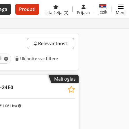
aga
Prodati
Jezik
Lista želja
(0)
Prijava
Meni
Relevantnost
ri
Uklonite sve filtere
Mali oglas
-24E0
1.061 km