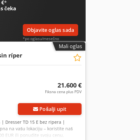
 €
*
 🔄 Razmatrate i drugu opremu? Nudimo
s čeka
stupno na našoj platformi.
Objavite oglas sada
*po oglasu/mesečno
Mali oglas
sin ríper
21.600 €
Fiksna cena plus PDV
Pošalji upit
4 | Dresser TD 15 E bez ripera |
na na vašu lokaciju – koristite naš
00 EUR ili ponudite svoju cenu.