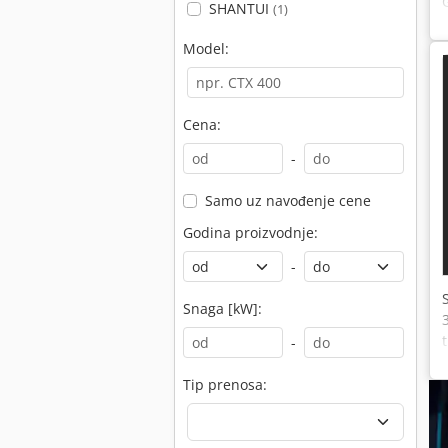
SHANTUI
(1)
Model:
Cena:
-
Samo uz navođenje cene
Godina proizvodnje:
-
Snaga [kW]:
-
Tip prenosa: