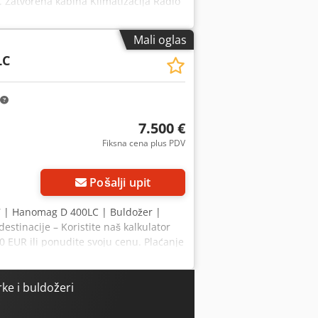
i. Zatvorena kabina Klimatizacija Radio
PAT oznaka 3 zuba za razbijanje CE /
žina: 19,6 t
Mali oglas
LC
7.500 €
Fiksna cena plus PDV
Pošalji upit
7 | Hanomag D 400LC | Buldožer |
stinacije – Koristite naš kalkulator
0 EUR ili ponudite svoju cenu. Plaćanje
 👷‍♂️ Pregledao nezavisan stručnjak
tične ⚠️ 📌 Komentar inspektora: 📄
? Savet: Referenca "29698 Equippo" se
ke i buldožeri
rorf 💡 Zašto ova mašina i naš servis
tava na gradilište dostupna ✔