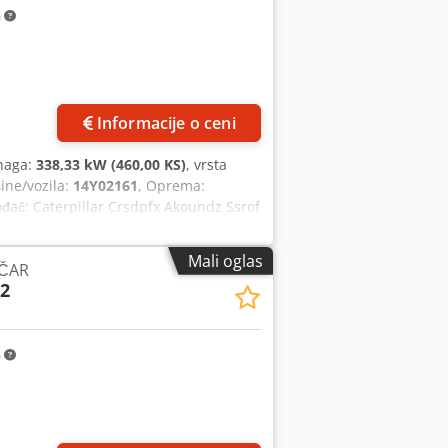
usluga? ✔ Detaljna inspekcija od strane
m
ca ✔ Sigurne i fleksibilne opcije
pni su korisni alati i resursi za sve
Informacije o ceni
snaga:
338,33 kW (460,00 KS)
, vrsta
šine/vozila:
14Y02161
, Oprema:
ođač: Caterpillar Crsdpfx Akoundz Ssrof
aga 460 ks Tip prenosa Povershift
Više informacija kontaktirajte VIDЋAJ
Mali oglas
ČAR
r 128478
2
m