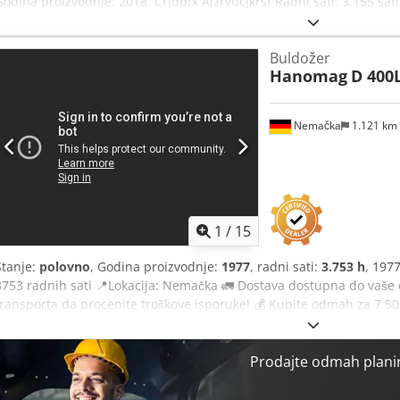
Godina proizvodnje: 2018. Crjdpfx Ajzryucjkrsf Radni sati: 3.155 sat
Podvozje: zadržano u procentu od 70-80% Širina gusenica: 810 mm 
EPA Motor sa 120 kW Dimenzije za transport: 7 x 3 x 3,35 m Radna te
Buldožer
Hanomag
D 400
Nemačka
1.121 km
1
/
15
Stanje:
polovno
, Godina proizvodnje:
1977
, radni sati:
3.753 h
, 197
3753 radnih sati 📍Lokacija: Nemačka 🚛 Dostava dostupna do vaše de
transporta da procenite troškove isporuke! 💰 Kupite odmah za 7.50
pri isporuci dostupno uz pristupačnu naknadu (podležno odobrenju)*
33 inspekcionih tačaka: 19 odobrenih ✅ 12 nepotpunih ℹ️ 2 problema
Želite da vidite kompletnu inspekciju, dodatne fotografije ili video
Prodajte odmah planir
često koristi za detaljniju pretragu na internetu. Codpfjzf H Rqox Ak
izdvajaju se: ✔ Temeljna inspekcija od strane profesionalaca ✔ Dos