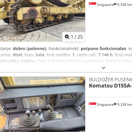
dodatnih informacija na internetu. 💡 Zašto baš ova mašina i naša 
Singapore
9.338 k
profesionalaca ✔ Dostava na vašu lokaciju ✔ Garancija povraćaja nov
plaćanja 🔄 Razmišljate o drugim mašinama? Na našoj platformi dostu
vlasnike i operatere opreme.
1
/
25
Stanje:
dobro (polovno)
, Funkcionalnost:
potpuno funkcionalan
, 
goriva:
dizel
, boja:
žuta
, broj sedišta:
1
, radni sati:
7.148 h
, broj ma
hidraulika, kabina
, Opis proizvoda Polovni gusjeničar Dozer proizv
Model CAT D9L Tip kretanja gusjeničara Tip goriva Dizel Ukupna sn
Maksimalna brzina putovanja 7.6 mph Mašina se prodaje kao stanje 
BULDOŽER PUSENI
JPN Industrijski trgovanje Pte doo 13A pandan polumesec, Singapu
Komatsu
D155A-
Singapore
9.338 k