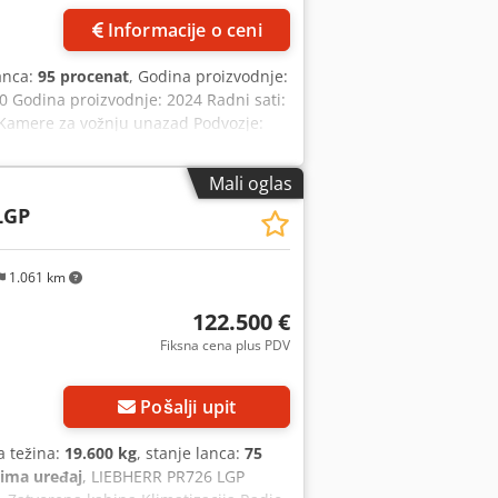
Informacije o ceni
lanca:
95 procenat
, Godina proizvodnje:
 Godina proizvodnje: 2024 Radni sati:
o Kamere za vožnju unazad Podvozje:
ciju protoka CE/EPA Dimenzije za
Mali oglas
LGP
1.061 km
122.500 €
Fiksna cena plus PDV
Pošalji upit
a težina:
19.600 kg
, stanje lanca:
75
lima uređaj
, LIEBHERR PR726 LGP