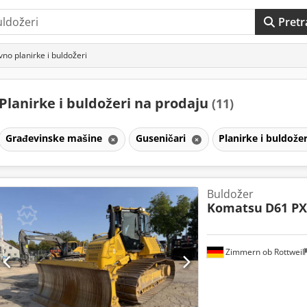
Pretr
vno planirke i buldožeri
Planirke i buldožeri na prodaju
(11)
Građevinske mašine
Guseničari
Planirke i buldože
Buldožer
Komatsu
D61 PX
Zimmern ob Rottweil