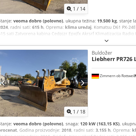
1
/
14
Stanje:
veoma dobro (polovno)
, ukupna težina:
19.500 kg
, stanje 
2024
, radni sati:
615 h
, Oprema:
klima uređaj
, Komatsu D61 PX-24E0
615 sati Zatvorena kabina Cedpjzr Epxjfx Akrsrf Klimatizacija Radi
očuvano u 95% Širina gusenica 850 mm PAT oznaka Ventil za regula
transport: 5,5 x 3 x 3,15 m Radna težina: 19,5 t
Buldožer
Liebherr
PR726 
Zimmern ob Rottweil
1
/
18
Stanje:
veoma dobro (polovno)
, snaga:
120 kW (163,15 KS)
, ukupn
procenat
, Godina proizvodnje:
2018
, radni sati:
3.155 h
, Oprema:
k