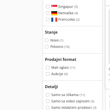
Singapur
(5)
Nemačka
(4)
Francuska
(2)
Stanje
Novo
(1)
Polovno
(10)
Prodajni format
Mali oglasi
(11)
Aukcije
(0)
Detalji
Samo sa slikama
(11)
Samo sa video zapisom
(3)
Samo ovlašćeni prodavci
(3)