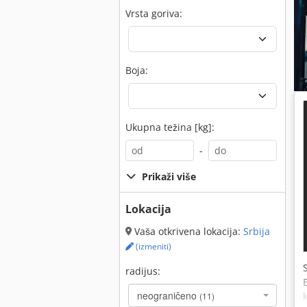
Vrsta goriva:
Boja:
Ukupna težina [kg]:
-
Prikaži više
Lokacija
Vaša otkrivena lokacija:
Srbija
(izmeniti)
radijus:
neograničeno
(11)