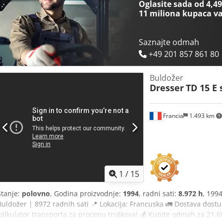
Oglasite sada od 4,49
Garancija povraćaja novca ✔ Sigurne i fleksibilne opcije plaćanja
11 miliona kupaca
va
korisne alate i resurse za sve vlasnike i operatere opreme – lako do
Saznajte odmah
+49 201 857 861 80
Buldožer
Dresser
TD 15 E 
Francia
1.493 km
1
/
15
Stanje:
polovno
, Godina proizvodnje:
1994
, radni sati:
8.972 h
, 199
Buldožer | 8972 radnih sati 📍 Lokacija: Francuska 🚛 Dostava dostup
kalkulator transporta za procenu troškova! 💰 Kupite odmah za 21.6