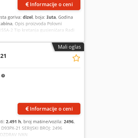
Informacije o ceni
rsta goriva:
dizel
, boja:
žuta
, Godina
kabina
, Opis proizvoda Polovni
5A-2 Tip kretanja gusjeničara Radi
ktirajte VIDЋAJ JPN Industrijski
Mali oglas
-21
m
Informacije o ceni
ati:
2.491 h
, broj mašine/vozila:
2496
,
3PX-21 SERIJSKI BROJ: 2496
POZDRAV IVAN