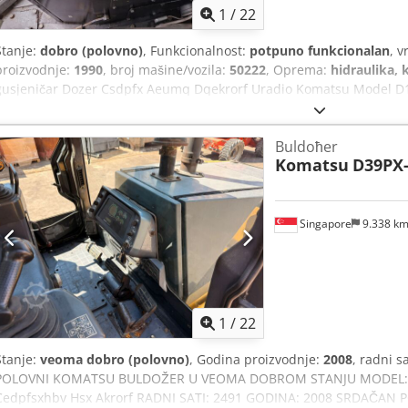
1
/
22
Stanje:
dobro (polovno)
, Funkcionalnost:
potpuno funkcionalan
, v
proizvodnje:
1990
, broj mašine/vozila:
50222
, Oprema:
hidraulika, 
gusjeničar Dozer Csdpfx Aeumq Dqekrorf Uradio Komatsu Model D15
na dizel motoru Mašina se prodaje kao stanje Više informacija konta
trgovanje Pte doo 13A pandan polumesec, Singapur 128478
Buldoћer
Komatsu
D39PX
Singapore
9.338 k
1
/
22
Stanje:
veoma dobro (polovno)
, Godina proizvodnje:
2008
, radni s
POLOVNI KOMATSU BULDOŽER U VEOMA DOBROM STANJU MODEL: D9
Cedpfsxhbv Hsx Akrorf RADNI SATI: 2491 GODINA: 2008 SRDAČAN 