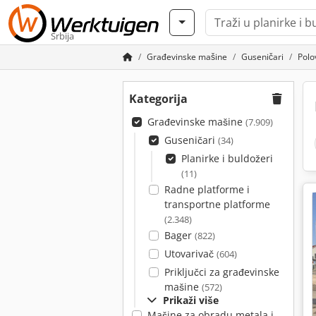
Srbija
Građevinske mašine
Guseničari
Polo
Kategorija
Građevinske mašine
(7.909)
Guseničari
(34)
Planirke i buldožeri
(11)
Radne platforme i
transportne platforme
(2.348)
Bager
(822)
Utovarivač
(604)
Priključci za građevinske
mašine
(572)
Prikaži više
Mašine za obradu metala i