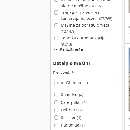
alatne mašine
(31.897)
Transportna vozila i
komercijalna vozila
(27.765)
Mašine za obradu drveta
(12.147)
Tehnika automatizacije
(9.213)
Prikaži više
Detalji o mašini
Proizvođač:
Komatsu
(4)
Caterpillar
(2)
Liebherr
(2)
Dresser
(1)
Hanomag
(1)