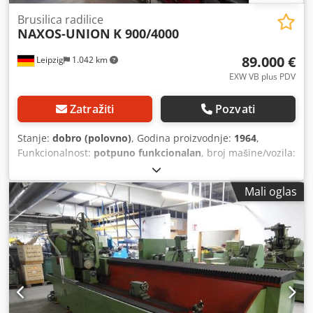
Brusilica radilice
NAXOS-UNION
K 900/4000
89.000 €
Leipzig
1.042 km
EXW VB plus PDV
Zatražiti
Pozvati
Stanje:
dobro (polovno)
, Godina proizvodnje:
1964
,
Funkcionalnost:
potpuno funkcionalan
, broj mašine/vozila:
35870
, maksimalna težina obratka:
10.000 kg
, udaljenost
pomeranja ose X:
4.200 mm
, radni hod Z-ose:
4.000 mm
,
Mali oglas
prečnik brušenja:
1.100 mm
, dužina brušenja:
4.000 mm
,
Naxos Union brusilica radilica. Dužina brušenja 4000 mm.
Dkedjyl S N Hspfx Ac Ner