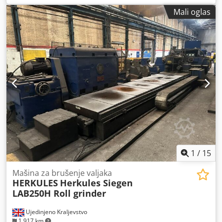
13000 mm * Prečnik rolne: maks. 2000 mm * Brzina
Mali oglas
brušenja vretena: 450 – 1800 rpm * Brzina sečenja: 10 – 45
m/s Dsdpfsud R Szox Ac Nekr * Podesivo rastojanje: ~
13900mm Mašina je isporučena nova 1986. godine i
nadograđena 2014. godine, uključujući i novi Siemensov
sistem upravljanja.
1
/
15
Mašina za brušenje valjaka
HERKULES
Herkules Siegen
LAB250H Roll grinder
Ujedinjeno Kraljevstvo
1.917 km