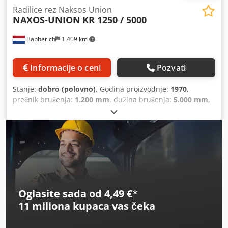
Radilice rez Naksos Union
NAXOS-UNION
KR 1250 / 5000
Babberich
1.409 km
Informacije o ceni
Pozvati
Stanje:
dobro (polovno)
, Godina proizvodnje:
1970
,
prečnik brušenja:
1.200 mm
, dužina brušenja:
5.000 mm
,
cilindrični NAKSOS UNIJA - KR 1250/5000 Visina centra:
600mm Prečnik brušenja Ø: 1200mm brušenje dužina:
5000mm Oštrenje kamena Dimenzije: 1600 k 100mm RPM
Whetstone: 1620RPPM Dužina: 17500mm Širina: 5500mm
Visina: 2200mm Težina: 60000kg Dodewrxqxepfx Ac Nokr
Oglasite sada od 4,49 €
*
11 miliona kupaca
vas čeka