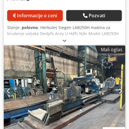
Informacije o ceni
Pozvati
Stanje:
polovno
, Herkules Siegen LAB250H mašina za
brušenje valjaka Dedpfx Acey U Hdfs Njkr Model LAB250H
Kapacitet 20 tona Jednoglavi Prečnik obrtnja 1000 mm
Razmak između centara 6500 mm Stezna glava 900 mm
Mali oglas
Pogonjena kontra glava (tailstock) Transporter za otpad