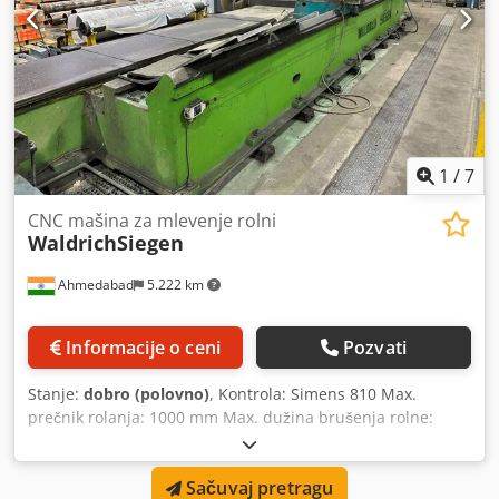
1
/
7
CNC mašina za mlevenje rolni
WaldrichSiegen
Ahmedabad
5.222 km
Informacije o ceni
Pozvati
Stanje:
dobro (polovno)
, Kontrola: Simens 810 Max.
prečnik rolanja: 1000 mm Max. dužina brušenja rolne:
5260 mm Max. roll težina: 16 tona Dkodpfeq Dmkwjx Ac Njr
Sačuvaj pretragu