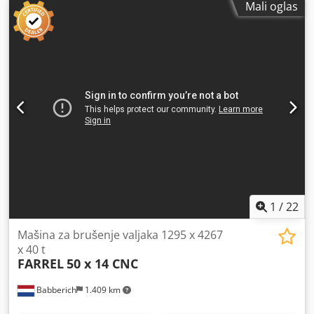
Mali oglas
sirovce za limenke, jer mašina obavlja ceo proces. Mašina
je opremljena automatskim ciklusom dresiranja brusnog
točka, uključujući automatsku kompenzaciju prečnika točka
i brzinu sečenja.
1
/
22
Mašina za brušenje valjaka 1295 x 4267
x 40 t
FARREL
50 x 14 CNC
Babberich
1.409 km