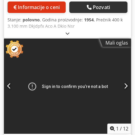
Informacije o ceni
Pozvati
Stanje:
polovno
, Godina proizvodnje:
1954
, Prečnik 400 k
3.100 mm Dkjdpfx Aco A Dkio Nsr
Mali oglas
1
/
12