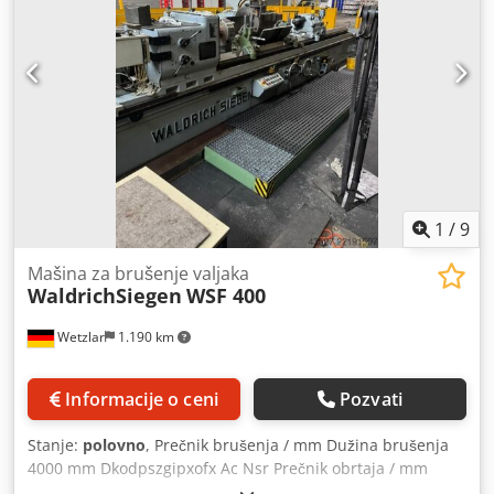
1
/
9
Mašina za brušenje valjaka
WaldrichSiegen
WSF 400
Wetzlar
1.190 km
Informacije o ceni
Pozvati
Stanje:
polovno
, Prečnik brušenja / mm Dužina brušenja
4000 mm Dkodpszgipxofx Ac Nsr Prečnik obrtaja / mm