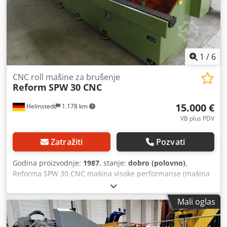
1
/
6
CNC roll mašine za brušenje
Reform
SPW 30 CNC
15.000 €
Helmstedt
1.178 km
VB plus PDV
Zatražiti
Pozvati
Godina proizvodnje:
1987
, stanje:
dobro (polovno)
,
Reforma SPW 30 CNC mašina visoke performanse (mašina
za brušenje) Dsdpebq A Hujfx Ac Nokr Broj mašine: 3728-
87 Godina izgradnje: 1987 Brušenje dužine 2000 mm
Mali oglas