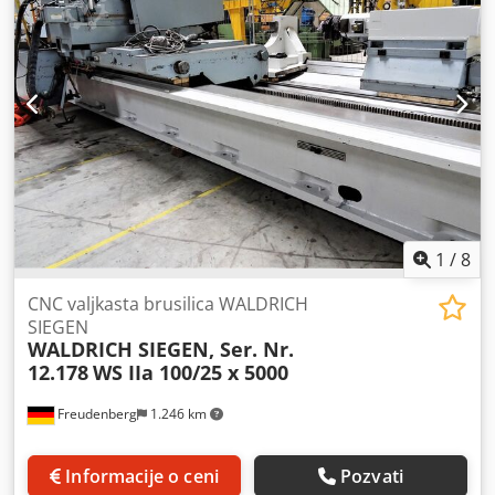
1
/
8
CNC valjkasta brusilica WALDRICH
SIEGEN
WALDRICH SIEGEN, Ser. Nr.
12.178
WS IIa 100/25 x 5000
Freudenberg
1.246 km
Informacije o ceni
Pozvati