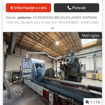
obezbede da stručnjak za zaštitu pregleda proizvode pre
Informacije o ceni
Pozvati
upotrebe.
Stanje:
polovno
, CILINDRIČNA BRUSILICA JONES SHIPMAN
1305 EIU Dksdpfx Acjy Hi Epj Nor PROIZVOĐAČ: JONES AND
SHIPMAN, NAPRAVLJENA U ENGLESKOJ MODEL: 1305 EIU
VISINA CENTRA: 185,0 mm MAKSIMALNI PREČNIK: 370,0
Mali oglas
mm MAKSIMALNA DUBINA BRUŠENJA: 1016,0 mm
MAKSIMALNA DIMENZIJA BRUSNOG TOČKA: 350,0 mm x
40,0 mm BRZINA BRUŠENJA: 40 – 320 O/min ROTACIJA
STOLA: od 16° do –12° MAKSIMALNA BRZINA
UNUTRAŠNJEG VRETENA: 24.000 O/min DODATNO: -
HEIDENHAIN digitalni merni sistem (DRO) - Priključak za
unutrašnje brušenje - Veliki asortiman alata i pribora -
Raznovrsne magnetne ploče - Privjesna komanda -
Hidraulična jedinica Mašina čista
1
/
14