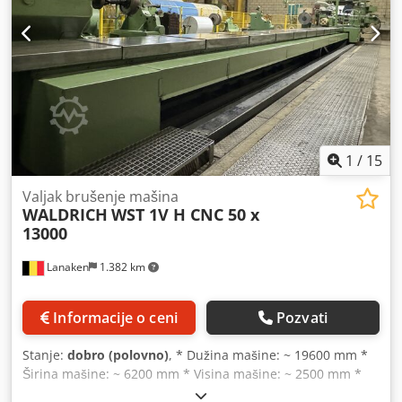
od 10.000 artikala dodatne opreme za vašu radionicu Ako
želite prodati mašine, proizvodne linije ili svoju firmu,
obratite nam se. Dsdeyqvt Hepfx Ac Nskr Više ponuda
možete pronaći na našem sajtu. Pregledi su mogući po
dogovoru. Radujemo se vašoj poseti. Vaš Markus Hirsch
tim
1
/
15
Valjak brušenje mašina
WALDRICH
WST 1V H CNC 50 x
13000
Lanaken
1.382 km
Informacije o ceni
Pozvati
Stanje:
dobro (polovno)
, * Dužina mašine: ~ 19600 mm *
Širina mašine: ~ 6200 mm * Visina mašine: ~ 2500 mm *
Maksimalna težina koluta: 50 T * Dužina rolne: maks.