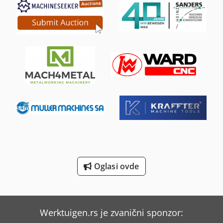
Linde Reachstacker
Lissmac Sbm-L 1000 G1S2
Makita Generator
Manitou Mla-T 516-75 H
Mercedes-Benz V
Scherer Feinbau Vdz 220 / Ds
Sennebogen 818 E
Siegmund Stolovi Za Zavarivanje
Oglasi ovde
Weinbrenner Tsv 16/4100
Weinbrenner Tsv 6/3050
Werktuigen.rs je zvanični sponzor: