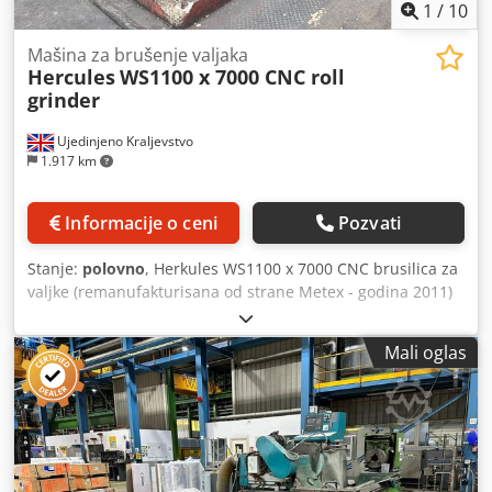
1
/
10
Mašina za brušenje valjaka
Hercules
WS1100 x 7000 CNC roll
grinder
Ujedinjeno Kraljevstvo
1.917 km
Informacije o ceni
Pozvati
Stanje:
polovno
, Herkules WS1100 x 7000 CNC brusilica za
valjke (remanufakturisana od strane Metex - godina 2011)
Model WS1100 x 7000, kapacitet 18 tona Radni prečnik
1100 mm 7000 mm između centara Jedinstveni nosač
Mali oglas
Dkjdsy U Hc Ijpfx Ac Nor Stezna glava 700 mm Lismar
inspekcija valjaka Transporter otpada Siemens Sinumerik
840 DSL upravljanje Zaštitna ograda