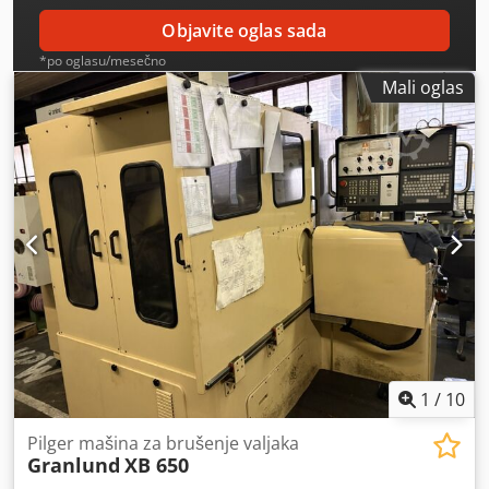
Objavite oglas sada
*po oglasu/mesečno
Mali oglas
1
/
10
Pilger mašina za brušenje valjaka
Granlund
XB 650