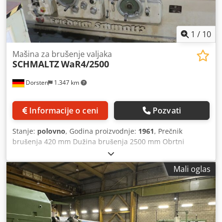
2.000 mm Širina mašine: 5.760 mm Težina mašine: 70.000
kg Dksdpev N Rccjfx Ac Nsr Brzina Z-kliznog nosača: 2.500
mm/min
1
/
10
Mašina za brušenje valjaka
SCHMALTZ
WaR4/2500
Dorsten
1.347 km
Informacije o ceni
Pozvati
Stanje:
polovno
, Godina proizvodnje:
1961
, Prečnik
brušenja 420 mm Dužina brušenja 2500 mm Obrtni
prečnik 870 mm Rastojanje između šiljaka 2700 mm Brzina
obrtanja radnog komada 1–164 o/min Ukupna potrebna
Mali oglas
snaga 50 kW Tehnički podaci su proizvođačke ili operativne
informacije i nisu obavezujuće za nas. Zadržavamo pravo
međuprodaje; važe isključivo naši opšti uslovi poslovanja i
prodaje. O nama više od 400 mašina na zalihama preko
15.000 m² skladišnog prostora, kapacitet dizalice 70 t više