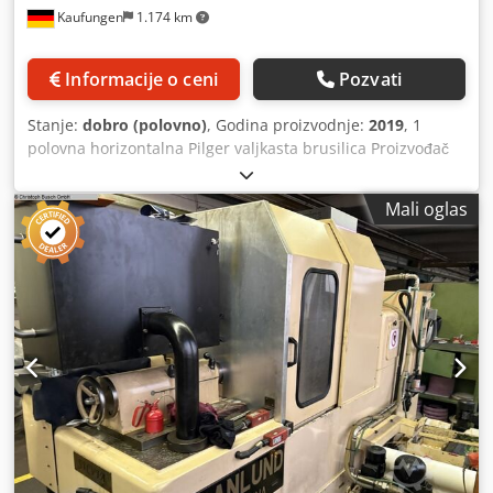
Kaufungen
1.174 km
Informacije o ceni
Pozvati
Stanje:
dobro (polovno)
, Godina proizvodnje:
2019
, 1
polovna horizontalna Pilger valjkasta brusilica Proizvođač
Granlund Model 650 XB Godina proizvodnje 2019 Radnih
sati 2905 Upravljanje Fanuc Series 31i - B Tehnički podaci
Mali oglas
maksimalna dužina obratka (mm) 300 prečnik za spuštanje
prstena (mm) 120-650 prečnik brusnog točka (mm) 356
debljina brusnog točka (mm) 75 Dkodjy Nxd Tepfx Ac Njr
hod pinole konjića (mm) 45 Oprema: automatski uređaj za
dresiranje brusnog točka, 2 x konjić, sistem za filtraciju s
papirnom trakom, usisivač uljne magle, eupravljački ormar
sa rashladnim uređajem, stalak za balansiranje brusnog
točka Dimenzije 3800 x 2800 x 2200 mm Težina 4500 kg
Tehničke karakteristike Moguće je vršiti dubinsko brušenje
na mekim sirovcima. To znači da nije potrebno proizvoditi
ili kupovati prethodno izrezane uložne sirovce, jer mašina
vrši kompletnu obradu. Mašina je opremljena automatskim