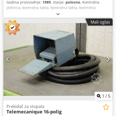
Godina proizvodnje:
1989
, stanje:
polovno
, Kontrolna
jedinica, kontrolna tabla, kontrolna tabla, kontrolna
jedinica, tastatura, ekran, kontrola, kontrolna tabla sa dve
ruke Cjdpfjgr E Scex Acwsrf -Proizvođač: Nesebična,
Mali oglas
dvosmerna kontrolna tabla iz Dorstener APE80-3050 pres
kočnice -Tip: SEP03.0.L1/stand STP 01.4.1 - Dodatna
oprema: uključujući prekidač za stopala -Dimenzije: Ø 500
x 1000 mm -Težina: 23 kg
1
/
5
Prekidač za stopala
Telemecanique
16-polig