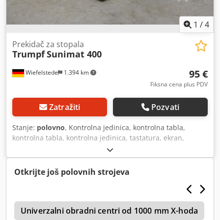
1
/
4
Prekidač za stopala
Trumpf
Sunimat 400
95 €
Wiefelstede
1.394 km
Fiksna cena plus PDV
Zatražiti
Pozvati
Stanje:
polovno
, Kontrolna jedinica, kontrolna tabla,
kontrolna tabla, kontrolna jedinica, tastatura, ekran,
kontrola - Prekidač za noge dolazi od Trumpf punch tipa
Sunimat 400 -Dimenzije: 280/140/H150 mm Codpfxod
Aghgs Acworf -Težina: 4,4 kg
Otkrijte još polovnih strojeva
c
Univerzalni obradni centri od 1000 mm X-hoda