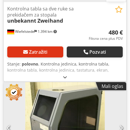
Kontrolna tabla sa dve ruke sa
prekidačem za stopala
unbekannt
Zweihand
480 €
Wiefelstede
1.394 km
Fiksna cena plus PDV
Zatražiti
Pozvati
Stanje:
polovno
, Kontrolna jedinica, kontrolna tabla,
kontrolna tabla, kontrolna jedinica, tastatura, ekran,
kontrola, kontrolna tabla sa dve ruke -Kontrolna tabla sa
dve ruke: sa kočnice za štampu Atlantic HPT 13536 -
Mali oglas
Prekidač za stopala: Bernstein Classic -Dimenzije:
920/1010/H1100 mm -Težina: 25 kg Crodpjfn Egrefx Acwef