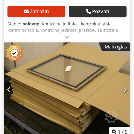
Zatražiti
Pozvati
Stanje:
polovno
, Kontrolna jedinica, kontrolna tabla,
kontrolna tabla, kontrolna jedinica, prekidač za stopala,
prekidač za sigurnosne noge -Proizvođač: Steute, prekidač
za sigurnosno stopalo sa 2 pedale Csdpfx Ajgqlgyjcwsrf -
Mali oglas
Tip: C S2 OS / OS -Metalno kućište: sa zaštitnim poklopcem,
die-cast aluminijum -Dimenzije: 275/280 / H130 mm -
Težina: 2,6 kg
1
/
5