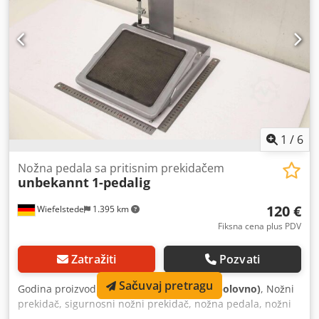
1
/
6
Nožna pedala sa pritisnim prekidačem
unbekannt
1-pedalig
120 €
Wiefelstede
1.395 km
Fiksna cena plus PDV
Zatražiti
Pozvati
Sačuvaj pretragu
Godina proizvodnje:
2020
, stanje:
dobro (polovno)
, Nožni
prekidač, sigurnosni nožni prekidač, nožna pedala, nožni
regulator, daljinski nožni regulator, regulator pedale, nožni