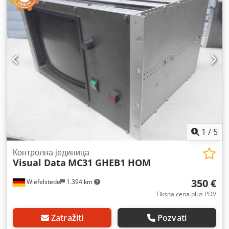
1
/
5
Контролна јединица
Visual Data
MC31 GHEB1 HOM
350 €
Wiefelstede
1.394 km
Fiksna cena plus PDV
Zatražiti
Pozvati