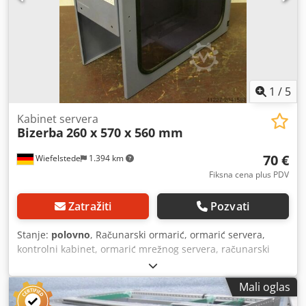
1
/
5
Kabinet servera
Bizerba
260 x 570 x 560 mm
70 €
Wiefelstede
1.394 km
Fiksna cena plus PDV
Zatražiti
Pozvati
Stanje:
polovno
, Računarski ormarić, ormarić servera,
kontrolni kabinet, ormarić mrežnog servera, računarski
smeštaj -Proizvođač: Bizerba - Tip -Materijal: čelik
Dimenzije: 260/570/H560 mm Cjdpfx Aeb Tl Dtocwjrf -
Mali oglas
Težina: 15 kg