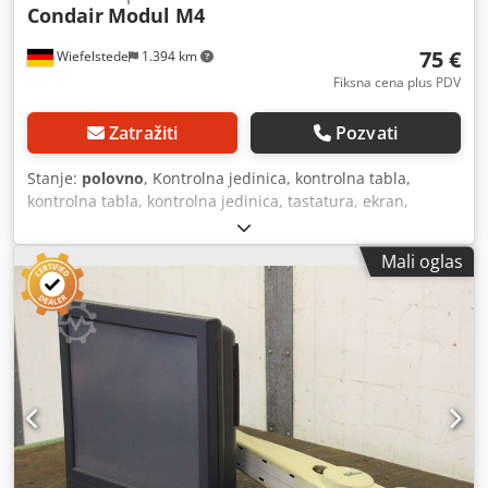
Condair
Modul M4
75 €
Wiefelstede
1.394 km
Fiksna cena plus PDV
Zatražiti
Pozvati
Stanje:
polovno
, Kontrolna jedinica, kontrolna tabla,
kontrolna tabla, kontrolna jedinica, tastatura, ekran,
kontrola, vlažnost vazduha, dehumidacija i isparljivo
hlađenje -Modul: M4 (veliki ekran) -za: Condair CP2 -Tip:
Mali oglas
M4 Crjdpfxed Tq Rxe Acwsf -Težina: 0,3 kg