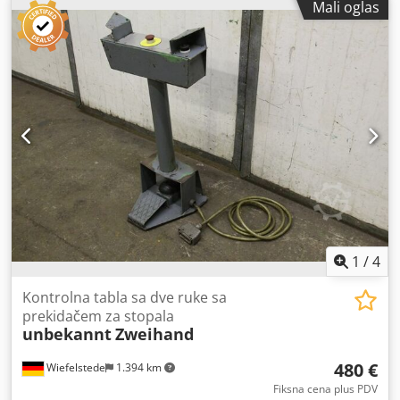
Mali oglas
Dimenzije: 380/120 / H85 mm -Težina: 1,7 kg Credpfx
Asgypvlscwef
1
/
4
Kontrolna tabla sa dve ruke sa
prekidačem za stopala
unbekannt
Zweihand
480 €
Wiefelstede
1.394 km
Fiksna cena plus PDV