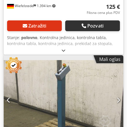
125 €
Wiefelstede
1.394 km
Fiksna cena plus PDV
Zatražiti
Pozvati
Stanje:
polovno
, Kontrolna jedinica, kontrolna tabla,
kontrolna tabla, kontrolna jedinica, prekidač za stopala,
prekidač za sigurnosne noge -Prekidač za stopala:
Sigurnosni prekidač za stopala napravljen od kočnice za
Mali oglas
štampu Promecam STPC 250 40 121 -Metalno kućište: sa
zaštitnim poklopcem Crsdohqf R Iepfx Acwsf -Ukupne
dimenzije: 500/400/H220 mm -Težina: 6,5 kg