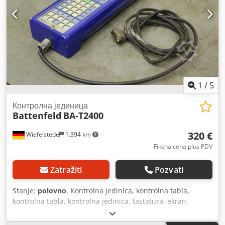
1
/
5
Контролна јединица
Battenfeld
BA-T2400
320 €
Wiefelstede
1.394 km
Fiksna cena plus PDV
Zatražiti
Pozvati
Stanje:
polovno
, Kontrolna jedinica, kontrolna tabla,
kontrolna tabla, kontrolna jedinica, tastatura, ekran,
kontrola, ručni terminal -Proizvođač: Battenfeld, kontrolna
jedinica iz mašine za kalup za ubrizgavanje BA-T2400 -