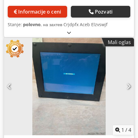
Informacije o ceni
Pozvati
Stanje:
polovno
, на захтев Crjdpfx Aceb Elzvswjf
Mali oglas
1
/
4