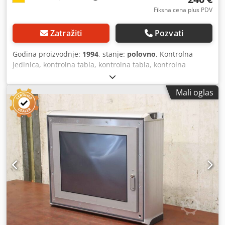
Fiksna cena plus PDV
Zatražiti
Pozvati
Godina proizvodnje:
1994
, stanje:
polovno
, Kontrolna
jedinica, kontrolna tabla, kontrolna tabla, kontrolna
jedinica, tastatura, ekran, kontrola, ručni terminal,
kontrolna tabla -Proizvođač: Bierrebi LEA SRL. Kontrolni
Mali oglas
modul iz mašine za automatsko sečenje Bierrebi TA 103
Tabla: LEA SRL. Tip LEA 1000 LEA 1002 2.028.01.057.02 -
Dimenzije: 265/125/H100 mm -Težina: 2.0 kg Crsdjiidr Rjpfx
Acwef