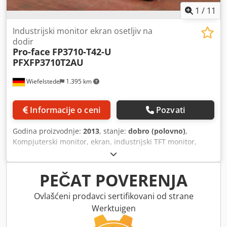
1
/
11
Industrijski monitor ekran osetljiv na
dodir
Pro-face
FP3710-T42-U
PFXFP3710T2AU
Wiefelstede
1.395 km
Informacije o ceni
Pozvati
Godina proizvodnje:
2013
, stanje:
dobro (polovno)
,
Kompjuterski monitor, ekran, industrijski TFT monitor,
ravni ekran, industrijski monitor sa ekranom osetljivim na
dodir - Proizvođač: Pro-face, industrijski ravni monitor sa
touchscreen-om Cedpfx Asuh H Efecwsrf - Tip: FP3710-T42-
PEČAT POVERENJA
U .: PFXFP3710T2AU - Model: 3580406-01 - Dimenzije:
475/120/390 mm - Težina: 10,4 kg
Ovlašćeni prodavci sertifikovani od strane
Werktuigen