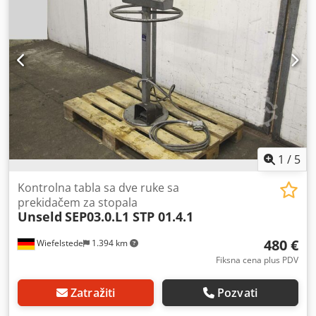
1
/
5
Kontrolna tabla sa dve ruke sa
prekidačem za stopala
Unseld
SEP03.0.L1 STP 01.4.1
480 €
Wiefelstede
1.394 km
Fiksna cena plus PDV
Zatražiti
Pozvati