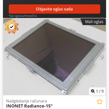
Objavite oglas sada
*po oglasu/mesečno
Mali oglas
1
/
9
Nadgledanje računara
INONET
Radiance-15"