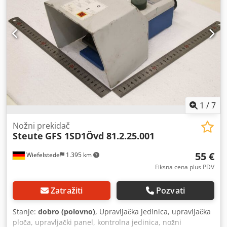
1
/
7
Nožni prekidač
Steute
GFS 1SD1Övd 81.2.25.001
55 €
Wiefelstede
1.395 km
Fiksna cena plus PDV
Zatražiti
Pozvati
Stanje:
dobro (polovno)
, Upravljačka jedinica, upravljačka
ploča, upravljački panel, kontrolna jedinica, nožni