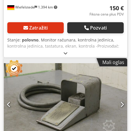
150 €
Wiefelstede
1.394 km
Fiksna cena plus PDV
Zatražiti
Pozvati
Stanje:
polovno
, Monitor računara, kontrolna jedinica,
kontrolna jedinica, tastatura, ekran, kontrola -Proizvođač:
INONET -Tip: Blistavost-15 " Dimenzije: 400/300/H45 mm -
Težina: 3,5 kg Crsdpfx Acjb Nfdnowof
Mali oglas