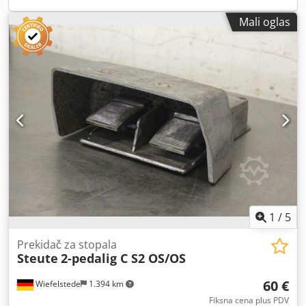
Mali oglas
1
/
5
Prekidač za stopala
Steute
2-pedalig C S2 OS/OS
60 €
Wiefelstede
1.394 km
Fiksna cena plus PDV