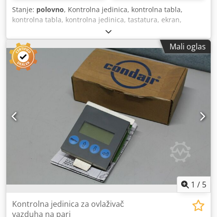
Stanje:
polovno
, Kontrolna jedinica, kontrolna tabla,
kontrolna tabla, kontrolna jedinica, tastatura, ekran,
kontrola - Dolazi iz CNC machining centra -Proizvođač:
Vizuelni podaci Codpocc Hu Dofx Acwerf -Tip: MC31 GHEB1
Mali oglas
HOM -Dimenzije: 482/365/H265 mm -Težina: 12 kg
1
/
5
Kontrolna jedinica za ovlaživač
vazduha na pari