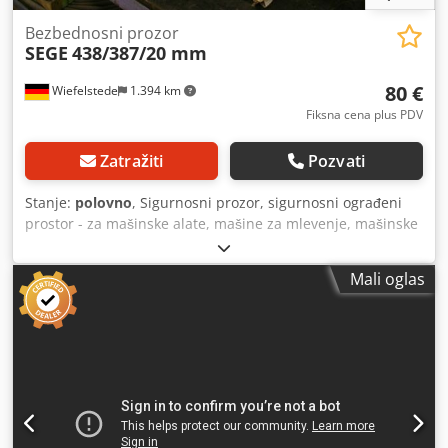
Bezbednosni prozor
SEGE
438/387/20 mm
80 €
Wiefelstede
1.394 km
Fiksna cena plus PDV
Zatražiti
Pozvati
Stanje:
polovno
, Sigurnosni prozor, sigurnosni ograđeni
prostor - za mašinske alate, mašine za mlevenje, mašinske
centre -rame: napravljen od nerđajućeg čelika Credpfsb A
Ntlox Acwsf Dimenzije: 387 x 438 mm -Ram: 475 x 425 mm
Mali oglas
Debljina stakla: 20 mm -Broj: 8 diskova dostupno -Cena: po
komadu -Težina: 6 kg/piece