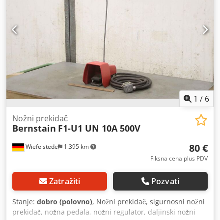
1
/
6
Nožni prekidač
Bernstain
F1-U1 UN 10A 500V
80 €
Wiefelstede
1.395 km
Fiksna cena plus PDV
Zatražiti
Pozvati
Stanje:
dobro (polovno)
, Nožni prekidač, sigurnosni nožni
prekidač, nožna pedala, nožni regulator, daljinski nožni