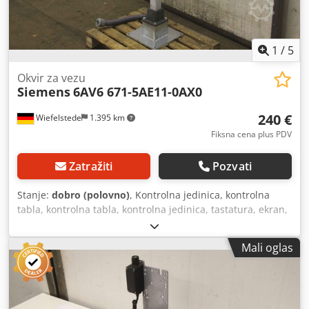
1
/
5
Okvir za vezu
Siemens
6AV6 671-5AE11-0AX0
240 €
Wiefelstede
1.395 km
Fiksna cena plus PDV
Zatražiti
Pozvati
Stanje:
dobro (polovno)
, Kontrolna jedinica, kontrolna
tabla, kontrolna tabla, kontrolna jedinica, tastatura, ekran,
kontrola -Siemens: Profinet konekcija kutija PN Plus -Na
kontrolnoj tabli: sa dodatnim držačima panela/dugmetom
Mali oglas
za hitno zaustavljanje Crjdefdb Uuspfx Acwjf -Cena: po
komadu -Broj: 4 komada -Dimenzije: 420/350/H1220 mm -
Težina: 30 kg