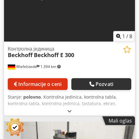
1
/
8
Контролна јединица
Beckhoff
Beckhoff E 300
Wiefelstede
1.394 km
Informacije o ceni
Pozvati
Stanje:
polovno
, Kontrolna jedinica, kontrolna tabla,
kontrolna tabla, kontrolna jedinica, tastatura, ekran,
kontrola -Proizvođač: Beckhoff, tip kontrole pozicije E300 -
Utičnice za povezivanje: samo sa utikačem, razdvojenim
Mali oglas
kablom -Dimenzije: 600/400 / H200 mm -Težina: 18,1 kg
Crsdogypvaopfx Acwsf