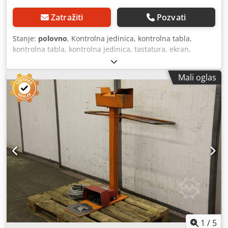
Zatražiti
Pozvati
Stanje:
polovno
, Kontrolna jedinica, kontrolna tabla,
kontrolna tabla, kontrolna jedinica, tastatura, ekran,
kontrola -Kontrolna tabla sa dve ruke sa: prekidač za
stopala -Dimenzije: 460/370/H920 mm Codpfxjdparwj
Mali oglas
Acworf -Težina: 18 kg
1
/
5