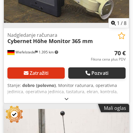
1
/
8
Nadgledanje računara
Cybernet
Höhe Monitor 365 mm
70 €
Wiefelstede
1.395 km
Fiksna cena plus PDV
Zatražiti
Pozvati
Stanje:
dobro (polovno)
, Monitor računara, operativna
jedinica, operativna jedinica, tastatura, ekran, kontrola,
industrijski monitor -Proizvođač: Cybernet Csdpfsfu I N Usx
Acwerf -Dodatna oprema: ruka za mazanje, višestruko
Mali oglas
podesiva -Dimenzije: 600/200/H365 mm -Težina: 10 kg