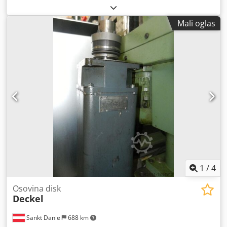
prekidač, sigurnosni nožni prekidač, prekidač za
aktiviranje nogom -Proizvođač: Steute, sigurnosni nožni
Mali oglas
prekidač, jedno pedala Crodpozp Hxvjfx Acwsf -Tip: GFS
1SD1Övd -Br. kataloga: 81.2.25.001 -Metalno kućište: sa
zaštitnom kapicom, aluminijumski odljevak pod pritiskom -
Dimenzije: 300/160/V135 mm -Težina: 1,2 kg
1
/
4
Osovina disk
Deckel
Sankt Daniel
688 km