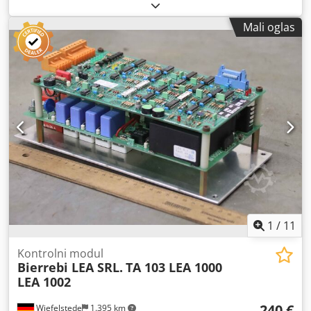
upravljač, pedalni regulator, pedalni prekidač - Proizvođač:
Bernstein, nožni prekidač tip F1-U1 UN - Napon: 10A 500V-
Mali oglas
AC IP65 - Priključak: 6-pinski - Metalno kućište: sa zaštitnim
poklopcem - Ukupne dimenzije: 280/150/V760 mm Crjdpoi
En Dfjfx Acwef - Težina: 3,3 kg
1
/
11
Kontrolni modul
Bierrebi LEA SRL.
TA 103 LEA 1000
LEA 1002
240 €
Wiefelstede
1.395 km