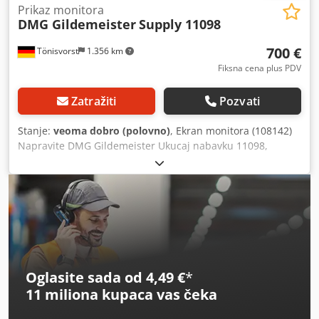
Prikaz monitora
DMG Gildemeister
Supply 11098
700 €
Tönisvorst
1.356 km
Fiksna cena plus PDV
Zatražiti
Pozvati
Stanje:
veoma dobro (polovno)
, Ekran monitora (108142)
Napravite DMG Gildemeister Ukucaj nabavku 11098,
Cjdeigqr Hspfx Acwsrf I.D.-Br.259284 Monitor je preuzet sa
mehanički neispravne mašine Funkcija je testirana
Oglasite sada od 4,49 €
*
11 miliona kupaca
vas čeka