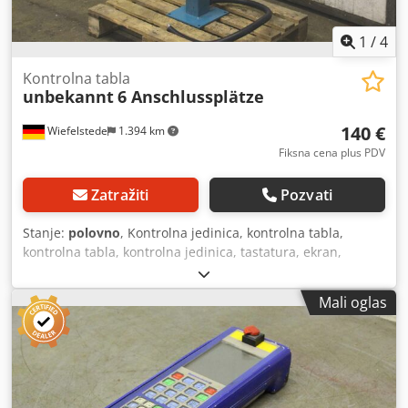
1
/
4
Kontrolna tabla
unbekannt
6 Anschlussplätze
140 €
Wiefelstede
1.394 km
Fiksna cena plus PDV
Zatražiti
Pozvati
Stanje:
polovno
, Kontrolna jedinica, kontrolna tabla,
kontrolna tabla, kontrolna jedinica, tastatura, ekran,
kontrola -Kontrolna tabla sa: HITNO STOP dugme za
pritiskanje -1 prekidač sa: ključem -do: 6 veza -Dimenzije:
Mali oglas
245/200/H965 mm Codpfxofdb Uvo Acwjrf -Težina: 12 kg