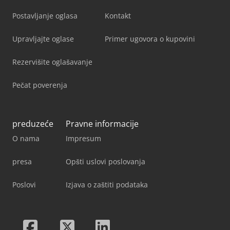
Postavljanje oglasa
Kontakt
Upravljajte oglase
Primer ugovora o kupovini
Rezervišite oglašavanje
Pečat poverenja
preduzeće
Pravne informacije
O nama
Impresum
presa
Opšti uslovi poslovanja
Poslovi
Izjava o zaštiti podataka