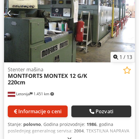
1
/
13
Stenter mašina
MONTFORTS
MONTEX 12 G/K
220cm
Letonija
1.451 km
Informacije o ceni
Pozvati
Stanje:
polovno
, Godina proizvodnje:
1986
, godina
poslednjeg generalnog servisa:
2004
, TEKSTILNA NAPRAVA
ZA NAPINJANJE TKANINE – MONTFORTS MONTEX 12 G/K