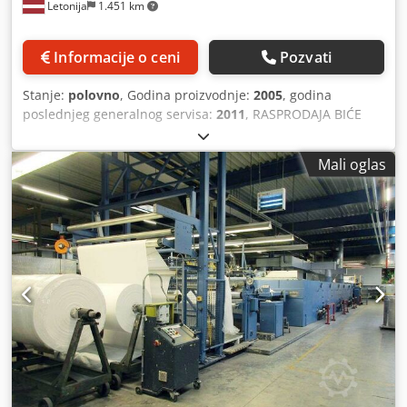
Letonija
1.451 km
Informacije o ceni
Pozvati
Stanje:
polovno
, Godina proizvodnje:
2005
, godina
poslednjeg generalnog servisa:
2011
, RASPRODAJA BIĆE
PRODAT NAJVIŠEM PONUDIocu PO PRINCIPU "KO PRVI,
NJEMU MAŠINA" ; ODMAH MOGUĆA ISPORUKA SPISAK
Mali oglas
OSTALIH MAŠINA IZ ISTE FABRIKE DOSTUPAN NA ZAHTEV
Mašina za parenje tekstilnih tkanina / ager GODINA 2005,
korišćena samo nekoliko godina! Zatim konzervirana i
skladištena Proizvođač: Zimmer Tip: Thermocure UHD 3
Universal Loop Steamer za rad sa zasićenom parom 102 -
104 °C sa parom visoke temperature maksimalno 185°C sa
toplim vazduhom maksimalno 170°C Godina proizvodnje:
2005, Mašina kao nova, korišćena samo nekoliko godina u
jednoj smeni, nakon 2011. konzervirana Tehnički podaci:
Maksimalna širina materijala: 200 cm Maksimalni sadržaj
materijala: 240 metara Dužina petlje: maksimalno 2,8 m
Kvalitet tkanine: tkanje ili pletivo – jednostruka širina
Maksimalna mehanička brzina: 5 - 50 m/min. Vreme