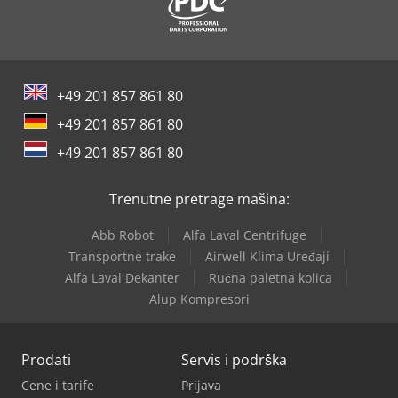
Siegmund Stolovi Za Zavarivanje
Tec Freetec
+49 201 857 861 80
Tec Rotec
+49 201 857 861 80
Weinbrenner Tsv 6/3050
+49 201 857 861 80
Zander Filter
Trenutne pretrage mašina:
Abb Robot
Alfa Laval Centrifuge
Transportne trake
Airwell Klima Uređaji
Alfa Laval Dekanter
Ručna paletna kolica
Alup Kompresori
Prodati
Servis i podrška
Cene i tarife
Prijava