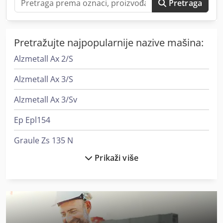
Pretraga
Pretražujte najpopularnije nazive mašina:
Alzmetall Ax 2/S
Alzmetall Ax 3/S
Alzmetall Ax 3/Sv
Ep Epl154
Graule Zs 135 N
Prikaži više
Graule Zs 170
Graule Zs 170 N
Graule Zs 85 N
Hitachi Zx26U-6