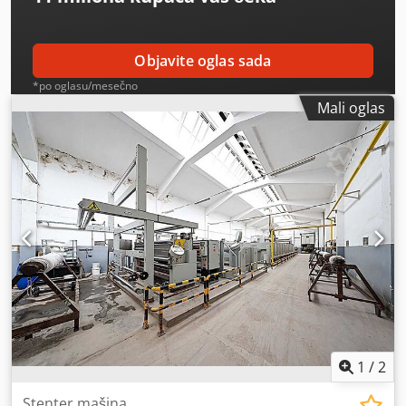
Objavite oglas sada
*po oglasu/mesečno
Mali oglas
1
/
2
Stenter mašina