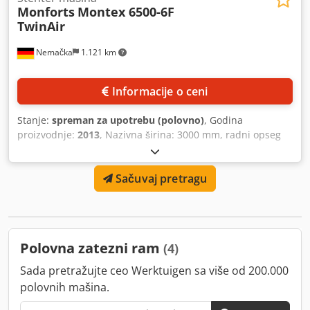
Monforts
Montex 6500-6F
TwinAir
Nemačka
1.121 km
Informacije o ceni
Stanje:
spreman za upotrebu (polovno)
, Godina
proizvodnje:
2013
, Nazivna širina: 3000 mm, radni opseg
širine: 600 mm-2800 mm, slojeva: 1, broj komora: 6, grejni
sistem: gas, dovod vazduha: gore/dole, maksimalna radna
Sačuvaj pretragu
brzina: 100 m/min, raspored lanca: horizontalan, rashladni
cilindar: 2, foulard: dvovaljni Matex 6000, ventilator za
odsisavanje: 1, dokumentacija dostupna, moguća
inspekcija na licu mesta. Djdpfjyhqb Tjx Ah Asck
Polovna zatezni ram
(4)
Sada pretražujte ceo Werktuigen sa više od 200.000
polovnih mašina.