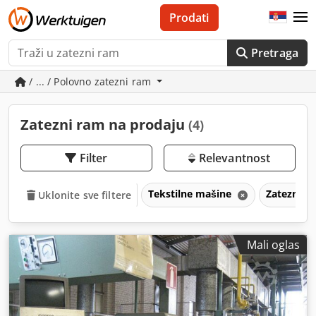
Prodati
Pretraga
/ ... / Polovno zatezni ram
Zatezni ram na prodaju
(4)
Filter
Relevantnost
Tekstilne mašine
Zatezni r
Uklonite sve filtere
Mali oglas