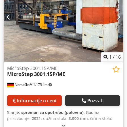
je 30/40 dana. Cena je po sistemu ključ u ruke, uključuje
korišćen filter, ali ne uključuje električne priključke i odvod
dimova od filtera do krova. Cedpfezh Dg Isx Antsrf
1
/
16
MicroStep 3001.15P/ME
MicroStep
3001.15P/ME
Nemačka
1.175 km
Informacije o ceni
Pozvati
Stanje:
spreman za upotrebu (polovno)
, Godina
proizvodnje:
2021
, dužina stola:
3.000 mm
, širina stola:
1.500 mm
, udaljenost pomeranja ose X:
3.000 mm
, Y osa