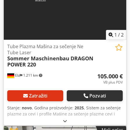
1
/
2
Tube Plazma Mašina za sečenje Ne
Tube Laser
Sommer Maschinenbau
DRAGON
POWER 220
105.000 €
Elz
1.211 km
VB plus PDV
Zatražiti
Pozvati
Stanje:
novo
, Godina proizvodnje:
2025
, Sistem za sečenje
plazme za cevi i profile Mašine za sečenje plazme cevi i
profila. CAM softver definiše i kreira konturu sečenja.
Kreirani CNC kôd se zatim prenosi na računar putem USB-