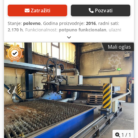
Zatražiti
Pozvati
Stanje:
polovno
, Godina proizvodnje:
2016
, radni sati:
2.170 h
, Funkcionalnost:
potpuno funkcionalan
, ulazni
napon:
400 V
, ukupna širina:
3.880 mm
, ukupna dužina:
3.100 mm
, ulazna struja:
160 A
, Oprema:
Mali oglas
dokumentacija/priručnik
, MGM Omnicut Star 3100 CNC
plasma mašina za sečenje Proizvođač: MGM Model:
Omnicut Star 3100 Godina proizvodnje: 2016 Radni sati:
oko 2.100 sati Na prodaju je dobro održavana MGM
Omnicut Star 3100 CNC plasma mašina za sečenje,
proizvedena 2016. godine, sa svega oko 2.100 radnih sati.
Mašina je u dobrom tehničkom stanju i spremna je za
upotrebu. Oprema: CNC plasma mašina za sečenje MGM
Omnicut Star 3100 Godina proizvodnje 2016 Oko 2.100
radnih sati Plasma izvor: Kjellberg HiFocus 161i neo
Dodatni automatski gorionik za ekonomično termo-sečenje
Precizna obrada čelika, nerđajućeg čelika i aluminijuma
Robusna konstrukcija mašine za industrijsku upotrebu
Kombinacija moćnog Kjellberg HiFocus 161i neo i
1
/
1