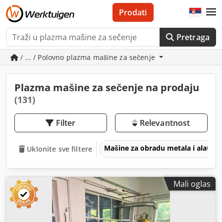
Prodati
Pretraga
/ ... / Polovno plazma mašine za sečenje
Plazma mašine za sečenje na prodaju
(131)
Filter
Relevantnost
Mašine za obradu metala i alatne
Uklonite sve filtere
Mali oglas