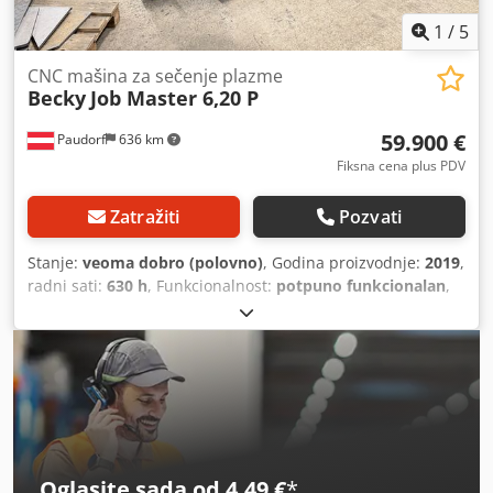
1
/
5
CNC mašina za sečenje plazme
Becky
Job Master 6,20 P
59.900 €
Paudorf
636 km
Fiksna cena plus PDV
Zatražiti
Pozvati
Stanje:
veoma dobro (polovno)
, Godina proizvodnje:
2019
,
radni sati:
630 h
, Funkcionalnost:
potpuno funkcionalan
,
Becky Job Master 6,20P CNC uređaj za plazmansko sečenje
Godina proizvodnje: 2019 Cedpfjzpf Uvex Anterf Izvor
napajanja: Hypertherm XPR170 Softver za mašinu uključen,
isključen softver za optimizaciju rasporeda delova
Donaldson sistem za usisavanje, 5,5 kW Isključeno:
demontaža i dostava Mašina se prodaje zbog nabavke
laserskog uređaja za sečenje. Lokacija: Vorarlberg
Oglasite sada od 4,49 €
*