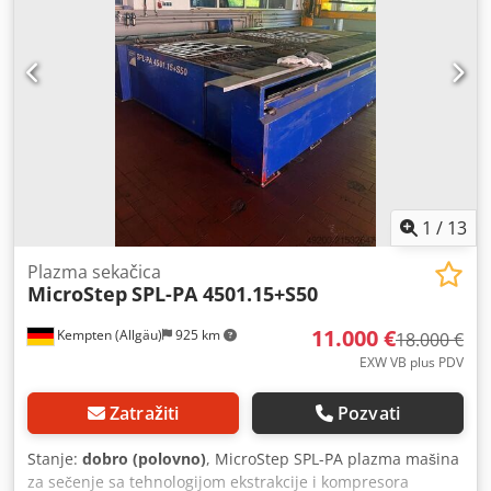
1
/
13
Plazma sekačica
MicroStep
SPL-PA 4501.15+S50
11.000 €
Kempten (Allgäu)
925 km
18.000 €
EXW VB plus PDV
Zatražiti
Pozvati
Stanje:
dobro (polovno)
, MicroStep SPL-PA plazma mašina
za sečenje sa tehnologijom ekstrakcije i kompresora