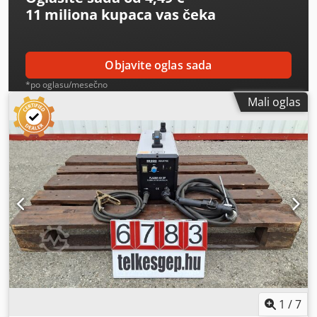
11 miliona kupaca
vas čeka
Objavite oglas sada
*po oglasu/mesečno
Mali oglas
1
/
7