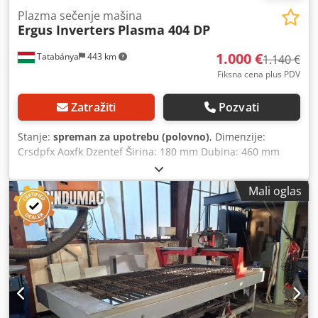
Plazma sečenje mašina
Ergus Inverters
Plasma 404 DP
1.000 €
Tatabánya
443 km
1.140 €
Fiksna cena plus PDV
Zatražiti
Pozvati
Stanje:
spreman za upotrebu (polovno)
, Dimenzije:
Crsdpfx Aoxfk Dzentef Širina: 180 mm Dubina: 460 mm
Visina: 280 mm Godina proizvodnje: 2008 Debljina sečenja:
Kvalitetan rez 12 mm – Granično sečenje 14 mm
Mali oglas