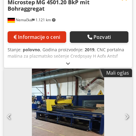
Microstep
MG 4501.20 BkP mit
Bohraggregat
Nemačka
1.121 km
Informacije o ceni
Pozvati
Stanje:
polovno
, Godina proizvodnje:
2019
, CNC portalna
mašina za plazmatsko sečenje Credpsyay H Aofx Antsf
Proizvođač: Microstep Tip: MG 4501.20 BkP Godina
proizvodnje: 2019 CNC upravljanje Radna površina: 2.000 x
Mali oglas
4.500 mm 1 x Plazma rezač 2D sa izvorom napajanja
Hypertherm XPR300, uključujući Optimix konzolu za gas 1 x
Brusna glava 26 kW, prečnik do 40 mm, uključujući 8-
pozicijski menjač alata 1 x Priprema za naknadnu ugradnju
rotacionog stola (za sečenje pod uglom) 1 x Program za
optimizaciju rasporeda delova na CNC upravljanju ä22726