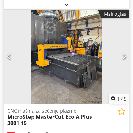
Proizvođač: MicroStep Group Model: SPL-PA 4501.15+S50
Zahtev: 120 A Codpfeyvd Uisx Antorf Tip mašine: CNC
Mali oglas
plazma mašina za sečenje CNC upravljanje: iMSNC
Konstrukcija: portalna sa linearnim vođicama Sistem za
ekstrakciju: Donaldson Torit DCE Električni priključak
sistema za ekstrakciju: 400 V Snaga motora sistema za
ekstrakciju: 7,5 kW Generisanje komprimovanog vazduha:
vijčani kompresor Proizvođač kompresora: Kaeser Model
kompresora: TA 8 CE oznaka: prisutna Lokacija:
Valtenhofen, Nemačka Demontaža i utovar uključeni od
strane prodavca
1
/
5
CNC mašina za sečenje plazme
MicroStep
MasterCut Eco A Plus
3001.15