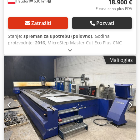
18.900 €
Paudorf
636 km
Fiksna cena plus PDV
Zatražiti
Pozvati
Stanje:
spreman za upotrebu (polovno)
, Godina
proizvodnje:
2016
, MicroStep Master Cut Eco Plus CNC
uređaj za plazmatsko sečenje sa softverom za optimizaciju
rasporeda delova Godina proizvodnje: 2016 Izvor energije:
Mali oglas
Kjellberg HiFocus 161i Uređaj za ugradnju autogenog
gorionika uključujući Kemper sistem za filtraciju
maksimalna radna površina: 3000x1500 mm Csdpfxjzpf U
No Antorf Lokacija mašine: Hall in Tirol Odmah dostupan