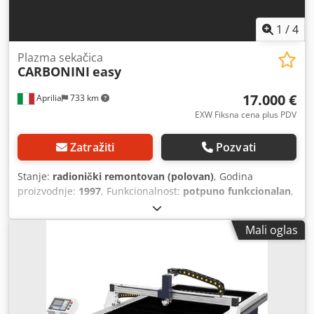
1
/
4
Plazma sekačica
CARBONINI
easy
17.000 €
Aprilia
733 km
EXW Fiksna cena plus PDV
Zatražiti
Pozvati
Stanje:
radionički remontovan (polovan)
, Godina
proizvodnje:
1997
, Funkcionalnost:
potpuno funkcionalan
,
radni opseg:
3.000 mm
, debljina lima (maks.):
10 mm
,
dužina stola:
3.000 mm
, radna širina:
1.500 mm
, Plazma
Mali oglas
rezač Carbonini model Entry, radna površina 3000x1500
mm. Kompletan sa dva izvora struje Thermal Dynamics.
Izvršeni radovi: zamena radnog stola, zamena klizača,
softver za upravljanje za aerauličke komponente. Plasma
Thermal Dynamics CUTMASTER 151: maksimalna debljina
reza na 100A je 30 mm. Plasma Thermal Dynamics