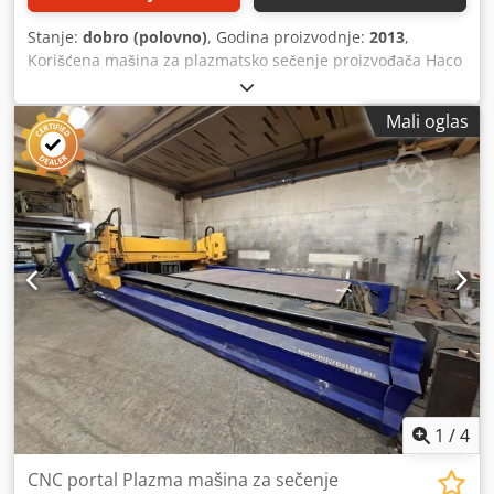
Stanje:
dobro (polovno)
, Godina proizvodnje:
2013
,
Korišćena mašina za plazmatsko sečenje proizvođača Haco
Crodpfxjznun Ns Antjf Tip: Kompakt 3015 Dimenzije stola:
3000 x 1500 mm Izvor snage Hypertherm HPR 130
Mali oglas
Uključuje rezervne delove.
1
/
4
CNC portal Plazma mašina za sečenje