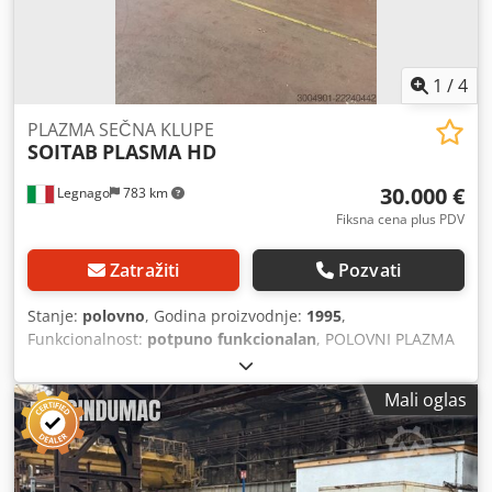
1
/
4
PLAZMA SEČNA KLUPE
SOITAB
PLASMA HD
30.000 €
Legnago
783 km
Fiksna cena plus PDV
Zatražiti
Pozvati
Stanje:
polovno
, Godina proizvodnje:
1995
,
Funkcionalnost:
potpuno funkcionalan
, POLOVNI PLAZMA
REZAČKI STO SOITAB, dimenzija 4x2 m, SA GENERATOROM
HYPERTHERM MAX 200, remontovan i sa novim CNC
Mali oglas
upravljačem. MAKS. DEBLJINA SEČENJA 40 mm U GVOŽĐU
MAKS. DEBLJINA SEČENJA 20 mm U PROHROMU Isporučuje
se kompletno remontovan sa novim CNC upravljačem,
montaža kod kupca i obuka za rad. Rok za završetak posla