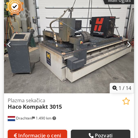
Mali oglas
a ili mreže. Program se može lako pozvati putem ekrana
osetljivog na dodir od 12 inča. Nakon ručnog umetanja
radnog dela, počinje proces automatskog sečenja. - Dužina
cevi: max. 6000mm - za okruglu cev do max. DA=220mm -
za cev od 4 ivice do maksimuma. 152,4,x152,4mm (6"x6")
Crsdpfxsgu Nmhe Antef - maksimalna težina cevi 250KG -
Postava od 4 obraza - moguće je kasnije utovaranje,
obezbeđeno svetlosnom zavesom - Potpuno automatski
proces sečenja - Industrijska kontrola računara sa ekranom
osetljivim na dodir od 12 inča - Uvoz podataka preko USB-a
i LAN-a - Mašina za potrošnju energije : 400V 3P 2KW -
Dimenzije: 690x100x180cm - Težina: oko 1000KG
Napravljeno u Nemačkoj Na slikama je starija mašina
1
/
14
Plazma sekačica
Haco
Kompakt 3015
Drachten
1.490 km
Informacije o ceni
Pozvati