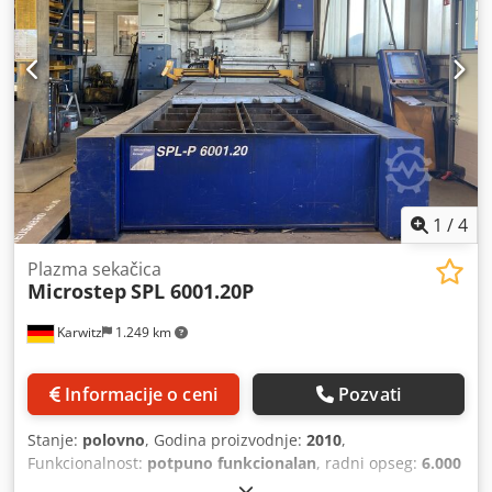
1
/
4
Plazma sekačica
Microstep
SPL 6001.20P
Karwitz
1.249 km
Informacije o ceni
Pozvati
Stanje:
polovno
, Godina proizvodnje:
2010
,
Funkcionalnost:
potpuno funkcionalan
, radni opseg:
6.000
mm
, debljina lima (maks.):
50 mm
, maks. debljina