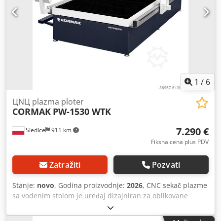
CUTMASTER 51: maksimalna debljina reza na 40A je 12
mm. Cedpezdrz Ssfx Antorf
1
/
6
ЦNЦ plazma ploter
CORMAK
PW-1530 WTK
7.290 €
Siedlce
911 km
Fiksna cena plus PDV
Zatražiti
Pozvati
Stanje:
novo
, Godina proizvodnje:
2026
, CNC sekač plazme
sa vodenim stolom je uređaj dizajniran za oblikovane
elemente sečenja iz lima (u bilo kom obliku). Ovu mašinu
karakteriše izuzetna jednostavnost i lakoća korišćenja. Naš