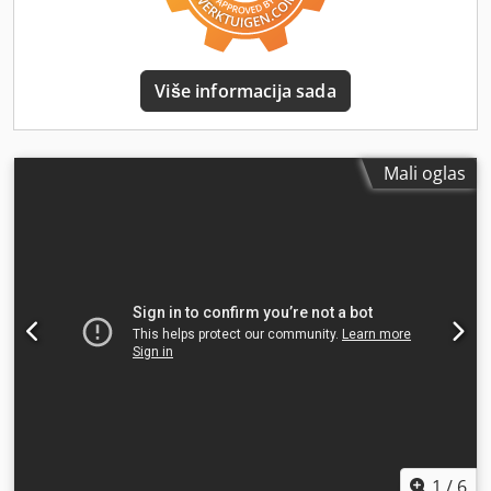
dizajniran i proizveden od nule u našoj fabrici.
Visokokvalitetni čelik koji se koristi u proizvodnji mašina se
seče, zatim zavaruje i podvrgava preciznoj obradi. Ceo
okvir, vrata i vrata ruke imaju dodatna rebra koja
Više informacija sada
omogućavaju visoku krutost i eliminaciju vibracija i
deformacija. VOZI Naše mašine za sečenje pokreću visoke
rezolucije i snažne servo AC motore, koji obezbeđuju
odgovarajuća ubrzanja i brzine u pojedinačnim pravcima.
Mali oglas
To su veoma dinamični i precizni motori sa povratnim
informacijama koje garantuju da nema greške stalnim
praćenjem radnih parametara. Ks i I ose su opremljene
klasičnim i proverenim spiralnim trakama, koje obezbeđuju
visoku izdržljivost i preciznost. Csdjur R Erspfx Antorf
PISAČ U našim plazmama koristimo komponente vodećeg
proizvođača PGCNC. Tehnologije baklje značajno
povećavaju produktivnost i brzinu rezanja. HD tehnologija
obezbeđuje bolji kvalitet rupa, pirsing performanse i koso
mogućnosti. Ovo obezbeđuje visok kvalitet, dosledno
sečenje i maksimalnu produktivnost uz minimalne
operativne troškove i pouzdanost. NOŽ TABELA Stol za
noževe izrađen je u tehnologiji otpornoj na rad na
1
/
6
povišenim temperaturama. To nam omogućava da radimo