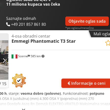
11 miliona kupaca
vas čeka
Saznajte odmah
Objavite oglas sada
+49 201 857 861 80
*po oglasu/mesečno
Mali ogl
4-osa obradni centar
Emmegi
Phantomatic T3 Star
Scerne
585 km
Informacije o ceni
/
15
00 h
, stanje:
veoma dobro (polovno)
, Funkcionalnost:
potpuno
OSA X (uzdužna) (mm) 4.300 OSA Y (poprečna) (mm) 270
uirano Dcedpfx Aszq Rn Demzjk ELEKTRO-VRATILO Maksimalna snag
 (obrtaja u minuti) 20.000, konus za držanje alata HSK - 63F