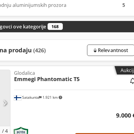
odnju aluminijumskih prozora
5
govci ove kategorije
168
 na prodaju
(426)
Relevantnost
Aukci
Glodalica
Emmegi
Phantomatic T5
Satakunta
1.921 km
9.000 
1
/
4