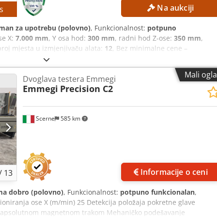
Na aukciji
s
man za upotrebu (polovno)
, Funkcionalnost:
potpuno
se X:
7.000 mm
, Y osa hod:
300 mm
, radni hod Z-ose:
350 mm
,
broj mjesta u izmjenjivaču alata:
12
, Bez minimalne cene –
di! TEHNIČKE KARAKTERISTIKE Hod po X osi: 7.000 mm Hod po Y osi
retena: 18.000 obrtaja u minuti Dedpozqbk Asfx Amzjck Držač
Mali ogl
Dvoglava testera Emmegi
na, svaki sa 5 + 1 mestom za alat Maksimalna dužina profila: 7.000
Emmegi
Precision C2
upravljanje, 3 ose Snaga vretena: 5,5 kW Radni pritisak: 6–8 bara
ana pomoću uglastih glava Broj sistema za stezanje: 8 komada Mas
omatsko pozicioniranje steznih čeljusti Obrada u dve zone /
Scerne
585 km
oba radna područja Piljenje, bušenje i glodanje u jednom stezanju
Idealno za: proizvodnju aluminijumskih prozora i vrata, obradu
C profila, serijsku i pojedinačnu proizvodnju, industrijsku
Informacije o ceni
/
13
a dobro (polovno)
, Funkcionalnost:
potpuno funkcionalan
,
cioniranja ose X (m/min) 25 Detekcija položaja pokretne glave
a apsolutnom magnetnom trakom Mehaničko podešavanje