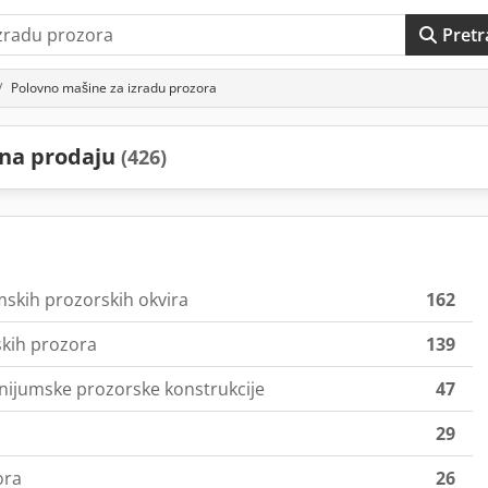
Pretr
Polovno mašine za izradu prozora
 na prodaju
(426)
mskih prozorskih okvira
162
skih prozora
139
inijumske prozorske konstrukcije
47
29
ora
26