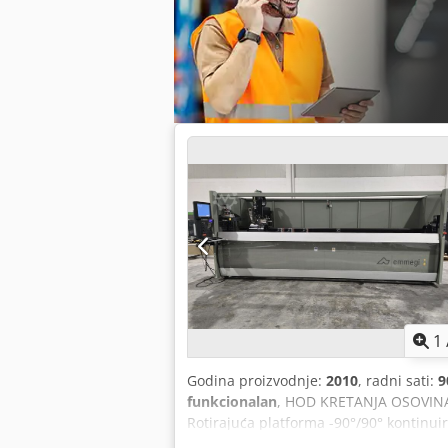
1
Godina proizvodnje:
2010
, radni sati:
9
funkcionalan
, HOD KRETANJA OSOVINA 
Rotirajuća platforma -90°/90° kontin
u režimu S1 (kW) 5,5 Maksimalna brzina