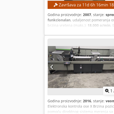
Završava za
11
d
6
h
16
min
16
Godina proizvodnje:
2007
, stanje:
spre
funkcionalan
, udaljenost pomeranja o
brzina vretena (maks.):
18.000 o/min
, 
garantovana prodaja po najvišoj ponu
300 mm Hod po Z osi: 350 mm Brzina v
alata: ISO 30 Mesta za alate: 2 magazi
mm DETALJI O MAŠINI Upravljanje: CNC 
Mogućnosti obrade: Obrada sa pet str
mašine: približno 3.200 kg OPREMA Aut
ciklični rad Dva magazina za alate za 
Uglaste glave za obradu sa pet strana 
profila od lakih metala, proizvodnju PV
proizvodnju dugih profila.
1
Godina proizvodnje:
2016
, stanje:
veom
Elektronska kontrola ose X Brzina pozi
pomoću direktnog sistema merenja s