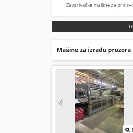
Zavarivačke mašine za proizv
Tr
Mašine za izradu prozora