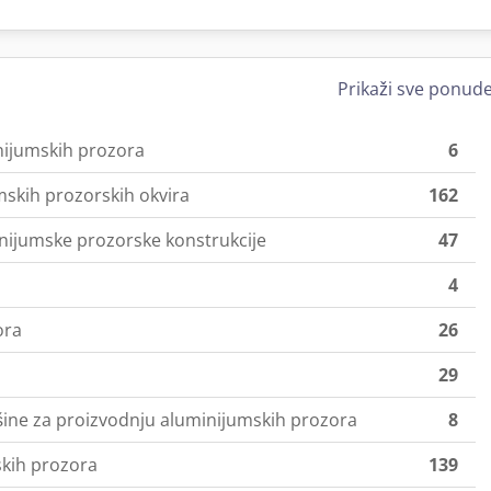
Prikaži sve ponud
inijumskih prozora
6
mskih prozorskih okvira
162
inijumske prozorske konstrukcije
47
4
ora
26
29
ašine za proizvodnju aluminijumskih prozora
8
skih prozora
139