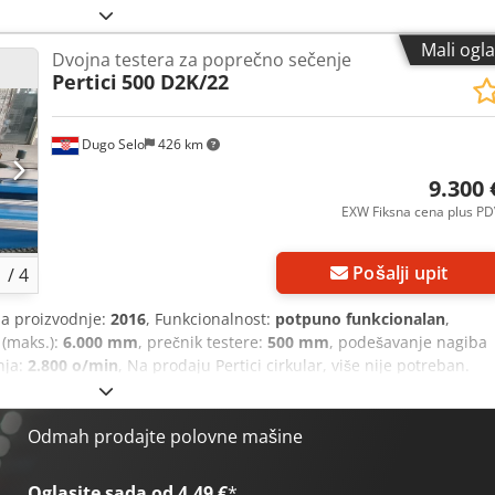
b 22°30' Oleopneumatski pogon sečiva Dcsdjzr E S Tepfx Amzok
čnik sečiva (mm) 550 Snaga motora sečiva (kW) 2,2
Mali ogl
Dvojna testera za poprečno sečenje
Pertici
500 D2K/22
Dugo Selo
426 km
9.300 
EXW Fiksna cena plus PD
Pošalji upit
1
/
4
na proizvodnje:
2016
, Funkcionalnost:
potpuno funkcionalan
,
 (maks.):
6.000 mm
, prečnik testere:
500 mm
, podešavanje nagiba
nja:
2.800 o/min
, Na prodaju Pertici cirkular, više nije potreban.
čenje aluminijumskih profila. Prečnik lista: 500 mm Maksimalna
žina sečenja: približno 330 mm Snaga motora: dva trofazna
), 2800 obrtaja u minuti Nagib glave: 90-45° Djdpsztc Dcsfx Amzec
Odmah prodajte polovne mašine
 Mašina se može pogledati u Rugvici, Hrvatska (u blizini Zagreba).
Oglasite sada od 4,49 €
*