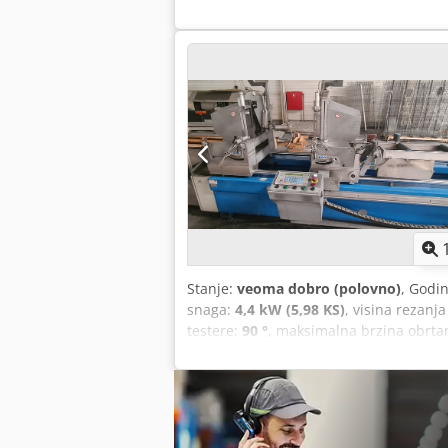
međupolja. Maksimalni spoljašnji nagi
Korisna dužina sečenja (mm) 4.000 Pre
Stanje:
veoma dobro (polovno)
, Godi
snaga:
4,4 kW (5,98 KS)
, visina rezanja
testere:
90 °
, maksimalna brzina obrta
Automatska cirkular sa dve glave za se
dužina sečenja: 6000 mm Minimalna du
motora, svaki po 2,2 kW (ukupno 4,4 kW
Godina proizvodnje: 2016. Cena: 9300 €