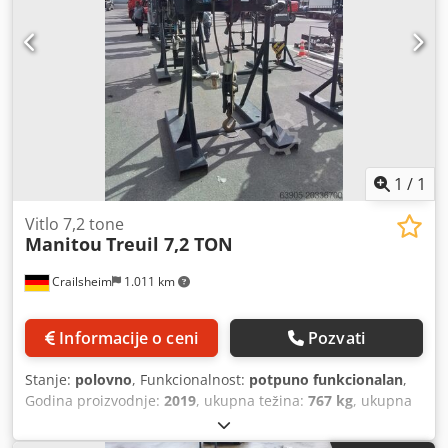
1
/
1
Vitlo 7,2 tone
Manitou
Treuil 7,2 TON
Crailsheim
1.011 km
Informacije o ceni
Pozvati
Stanje:
polovno
, Funkcionalnost:
potpuno funkcionalan
,
Godina proizvodnje:
2019
, ukupna težina:
767 kg
, ukupna
visina:
2.400 mm
, ukupna dužina:
1.200 mm
, ukupna
širina:
1.220 mm
, nosivost:
7.200 kg
, Vitlo Proizvođač: