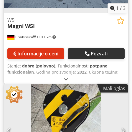
1
/
3
W5I
Magni
W5I
Crailsheim
1.011 km
Informacije o ceni
Pozvati
Stanje:
dobro (polovno)
, Funkcionalnost:
potpuno
funkcionalan
, Godina proizvodnje:
2022
, ukupna težina:
560 kg
, ukupna visina:
1.720 mm
, ukupna dužina:
900
mm
, ukupna širina:
1.090 mm
, nosivost:
5.000 kg
, Vitlo
Mali oglas
Proizvođač: Magni Tip: W5I Godina proizvodnje: 2022 Visina
(mm): 1.720 Dužina (mm): 900 Nosivost (kg): 5.000 Težina
(kg): 560 Širina (mm): 1.090 Dcsdpjxn A I Refx Ad Nek