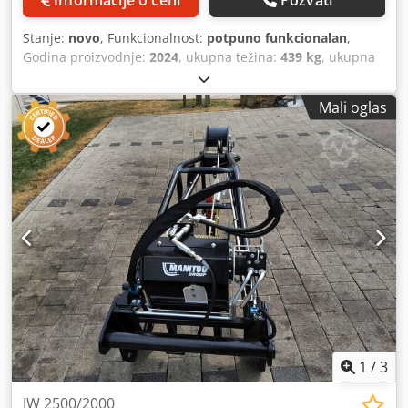
Stanje:
novo
, Funkcionalnost:
potpuno funkcionalan
,
Godina proizvodnje:
2024
, ukupna težina:
439 kg
, ukupna
visina:
1.830 mm
, ukupna dužina:
900 mm
, ukupna širina:
1.070 mm
, nosivost:
6.000 kg
, Vitlo Proizvođač: Manitou
Mali oglas
Tip: W6000/32M Godina proizvodnje: 2024 Visina (mm):
1.830 Dužina (mm): 900 Nosivost (kg): 6.000 Težina (kg): 439
Širina (mm): 1.070 Djdpfx Adoxpyato Njck
1
/
3
JW 2500/2000