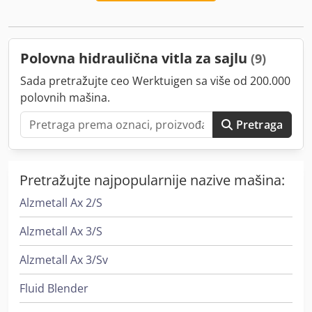
2025 Visina (mm): 950 Dužina (mm): 2.600 Nosivost (kg):
2.000 Težina (kg): 400 Dsdpfxjxpyamj Ad Neck Širina (mm):
820
Polovna hidraulična vitla za sajlu
(9)
Sada pretražujte ceo Werktuigen sa više od 200.000
polovnih mašina.
Pretraga
Pretražujte najpopularnije nazive mašina:
Alzmetall Ax 2/S
Alzmetall Ax 3/S
Alzmetall Ax 3/Sv
Fluid Blender