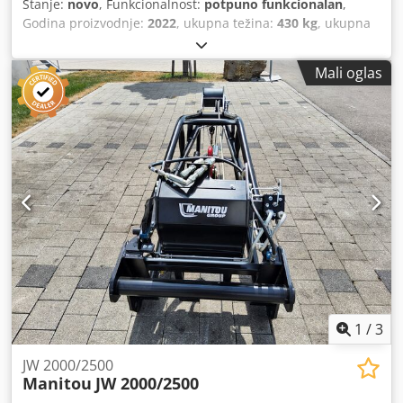
Stanje:
novo
, Funkcionalnost:
potpuno funkcionalan
,
Godina proizvodnje:
2022
, ukupna težina:
430 kg
, ukupna
visina:
1.200 mm
, ukupna dužina:
2.300 mm
, ukupna
širina:
820 mm
, nosivost:
2.000 kg
, Vitlo sa rešetkastim
Mali oglas
jarbolom Dodoxqhw Aopfx Ad Neck Proizvođač: Magni Tip:
JW 2000 I Godina proizvodnje: 2022 Visina (mm): 1.200
Dužina (mm): 2.300 Nosivost (kg): 2.000 Težina (kg): 430
Širina (mm): 820
1
/
3
JW 2000/2500
Manitou
JW 2000/2500