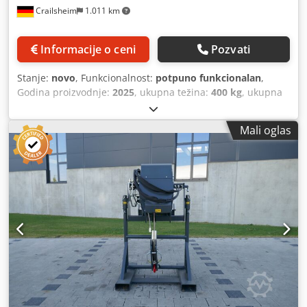
Crailsheim
1.011 km
Informacije o ceni
Pozvati
Stanje:
novo
, Funkcionalnost:
potpuno funkcionalan
,
Godina proizvodnje:
2025
, ukupna težina:
400 kg
, ukupna
visina:
950 mm
, ukupna dužina:
2.600 mm
, ukupna širina:
820 mm
, nosivost:
2.000 kg
, Vitlo sa rešetkastim jarbolom
Mali oglas
Proizvođač: Manitou Tip: JW 2000/2500 Godina proizvodnje:
2025 Visina (mm): 950 Dužina (mm): 2.600 Nosivost (kg):
2.000 Dcodpfx Asya Ixtsd Nok Težina (kg): 400 Širina (mm):
820