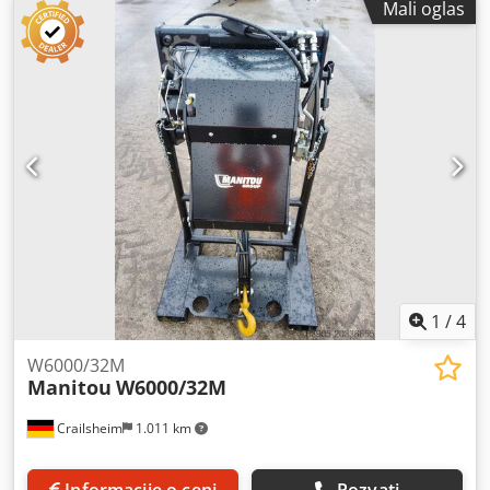
Mali oglas
Manitou Dcsdpfx Adoxpyb Rj Njk Tip: Treuil 7,2 TON
Godina proizvodnje: 2019 Visina (mm): 2.400 Dužina (mm):
1.200 Nosivost (kg): 7.200 Težina (kg): 767 Širina (mm):
1.220
1
/
4
W6000/32M
Manitou
W6000/32M
Crailsheim
1.011 km
Informacije o ceni
Pozvati