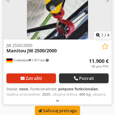
1
/
4
JW 2500/2000
Manitou
JW 2500/2000
11.900 €
Crailsheim
1.011 km
VB plus PDV
Zatražiti
Pozvati
Stanje:
novo
, Funkcionalnost:
potpuno funkcionalan
,
Godina proizvodnje:
2025
, ukupna težina:
400 kg
, ukupna
visina:
950 mm
, ukupna dužina:
2.600 mm
, ukupna širina:
820 mm
, nosivost:
2.000 kg
, Vitlo sa rešetkastim jarbolom
Sačuvaj pretragu
Proizvođač: Manitou Tip: JW 2500/2000 Godina proizvodnje: