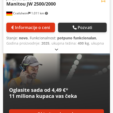
Manitou
JW 2500/2000
Crailsheim
1.011 km
Informacije o ceni
Pozvati
Stanje:
novo
, Funkcionalnost:
potpuno funkcionalan
,
Godina proizvodnje:
2025
, ukupna težina:
400 kg
, ukupna
visina:
950 mm
, ukupna dužina:
2.600 mm
, ukupna širina:
820 mm
, nosivost:
2.000 kg
, Rešetkasti jarbol sa sajlom
vitlom Proizvođač: Manitou Tip: JW 2500/2000 Godina
proizvodnje: 2025 Visina (mm): 950 Dužina (mm): 2.600
Nosivost (kg): 2.000 Težina (kg): 400 Djdpoya Ix Tsfx Ad Nsck
Širina (mm): 820
Oglasite sada od 4,49 €
*
11 miliona kupaca
vas čeka