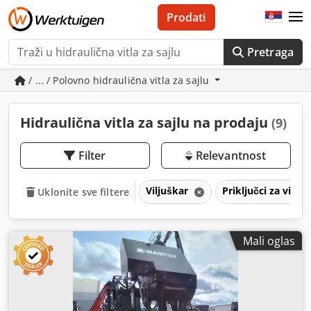
Prodati
Pretraga
/ ... / Polovno hidraulična vitla za sajlu
Hidraulična vitla za sajlu na prodaju
(9)
Filter
Relevantnost
Viljuškar
Priključci za vilju
Uklonite sve filtere
Mali oglas