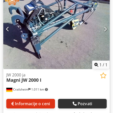
1
/
1
JW 2000 ja
Magni
JW 2000 I
Crailsheim
1.011 km
Informacije o ceni
Pozvati