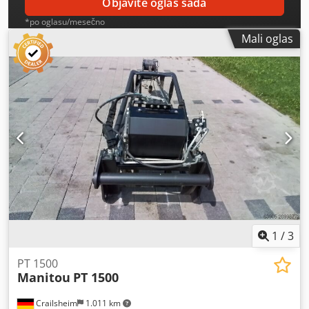
Objavite oglas sada
*po oglasu/mesečno
Mali oglas
1
/
3
PT 1500
Manitou
PT 1500
Crailsheim
1.011 km