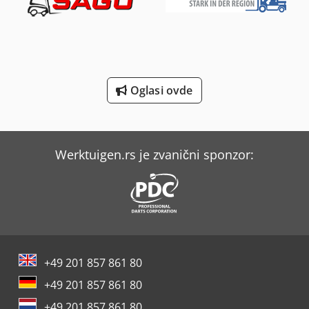
Linde L 10
Linde L 12
Linde L 14
Oglasi ovde
Linde L 16
Linde Reachstacker
Linde V
Werktuigen.rs je zvanični sponzor:
Manitou Mla-T 516-75 H
Mercedes-Benz V
Sennebogen 818 E
Siegmund Stolovi Za Zavarivanje
+49 201 857 861 80
+49 201 857 861 80
+49 201 857 861 80