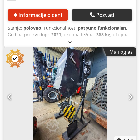
Informacije o ceni
Pozvati
Stanje:
polovno
, Funkcionalnost:
potpuno funkcionalan
,
Godina proizvodnje:
2021
, ukupna težina:
368 kg
, ukupna
visina:
900 mm
, ukupna dužina:
3.070 mm
, ukupna širina:
820 mm
, nosivost:
1.500 kg
, Vitlo sa rešetkastim jarbolom
Mali oglas
Proizvođač: Manitou Tip: PT 1500 Godina proizvodnje: 2021
Visina (mm): 900 Dužina (mm): 3.070 Nosivost (kg): 1.500
Težina (kg): 368 Dcedpfx Aeya Ixysd Njk Širina (mm): 820