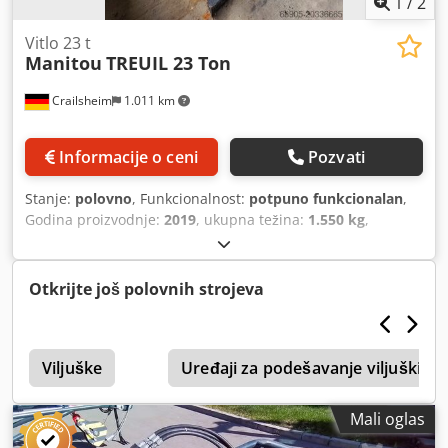
1
/
2
Vitlo 23 t
Manitou
TREUIL 23 Ton
Crailsheim
1.011 km
Informacije o ceni
Pozvati
Stanje:
polovno
, Funkcionalnost:
potpuno funkcionalan
,
Godina proizvodnje:
2019
, ukupna težina:
1.550 kg
,
ukupna visina:
2.580 mm
, ukupna dužina:
1.200 mm
,
ukupna širina:
1.240 mm
, nosivost:
23.000 kg
, Vitlo
Proizvođač: Manitou Tip: TREUIL 23 Ton Godina
Otkrijte još polovnih strojeva
proizvodnje: 2019 Dcjdpoxpya Hofx Ad Nok Visina (mm):
2.580 Dužina (mm): 1.200 Nosivost (kg): 23.000 Težina (kg):
1.550 Širina (mm): 1.240
Viljuške
Uređaji za podešavanje viljuški
Mali oglas