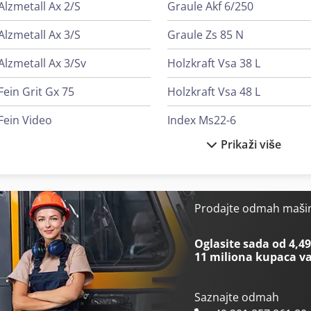
Alzmetall Ax 2/S
Graule Akf 6/250
Alzmetall Ax 3/S
Graule Zs 85 N
Alzmetall Ax 3/Sv
Holzkraft Vsa 38 L
Fein Grit Gx 75
Holzkraft Vsa 48 L
Fein Video
Index Ms22-6
Prikaži više
Felder G 380
Index Ms40-6
Felder G 480
Kami Dkm 410L
Felder K 700 S
Langzauner Lzg-M-Ii-Sy
Prodajte odmah mašin
Gildemeister Mf Sprint 65
Langzauner Lzk-4
Oglasite sada od 4,49
11 miliona kupaca
va
Saznajte odmah