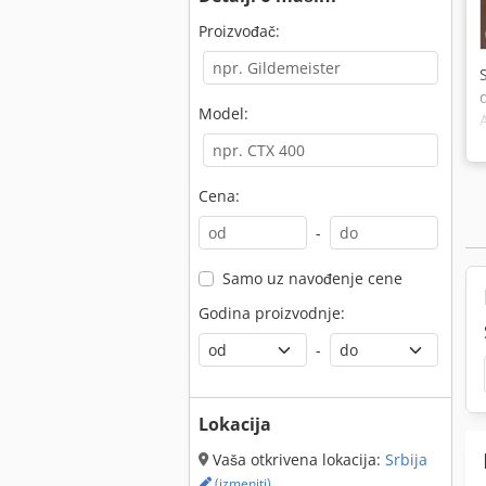
Proizvođač:
Model:
Cena:
-
Samo uz navođenje cene
Godina proizvodnje:
-
Lokacija
Vaša otkrivena lokacija:
Srbija
(izmeniti)