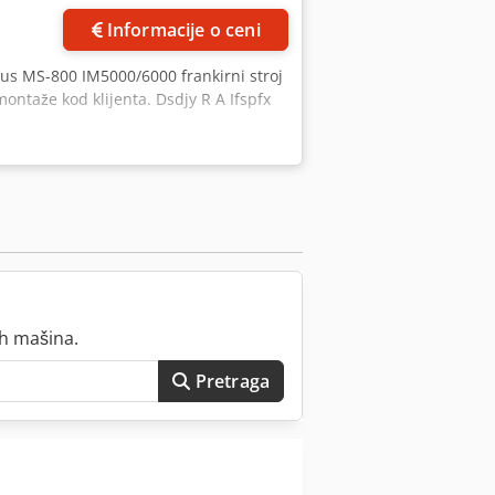
Informacije o ceni
us MS-800 IM5000/6000 frankirni stroj
ntaže kod klijenta. Dsdjy R A Ifspfx
ih mašina.
Pretraga