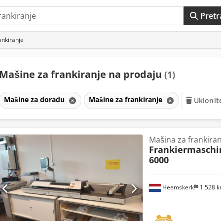
Pretr
ankiranje
Mašine za frankiranje na prodaju
(1)
Mašine za doradu
Mašine za frankiranje
Uklonite
Mašina za frankiran
Frankiermaschi
6000
Heemskerk
1.528 