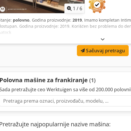
1
/
6
Stanje:
polovno
, Godina proizvodnje:
2019
, Imamo kompletan Intim
dostupan. Godina proizvodnje: 2019. Korišćen bez problema do demo
Aatock
Sačuvaj pretragu
Polovna mašine za frankiranje
(1)
Sada pretražujte ceo Werktuigen sa više od 200.000 polovn
Pretražujte najpopularnije nazive mašina: