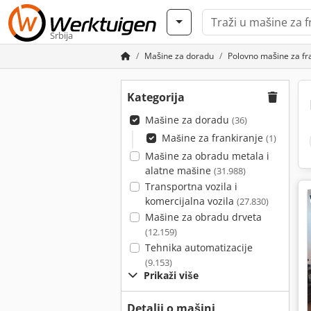
Srbija
Mašine za doradu
Polovno mašine za fr
Kategorija
Mašine za doradu
(36)
Mašine za frankiranje
(1)
Mašine za obradu metala i
alatne mašine
(31.988)
Transportna vozila i
komercijalna vozila
(27.830)
Mašine za obradu drveta
(12.159)
Tehnika automatizacije
(9.153)
Prikaži više
Detalji o mašini