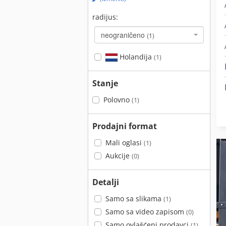
radijus:
neograničeno
(1)
Holandija
(1)
Stanje
Polovno
(1)
Prodajni format
Mali oglasi
(1)
Aukcije
(0)
Detalji
Samo sa slikama
(1)
Samo sa video zapisom
(0)
Samo ovlašćeni prodavci
(1)