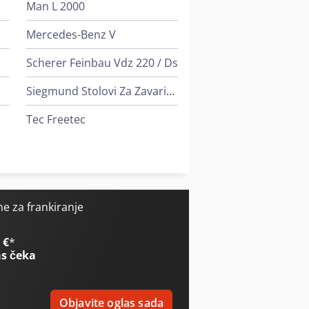
Man L 2000
Mercedes-Benz V
Scherer Feinbau Vdz 220 / Ds
Siegmund Stolovi Za Zavarivanje
Tec Freetec
Tec Rotec
Weinbrenner Tsv 6/3050
e za frankiranje
 €
*
s čeka
Objavite oglas sada