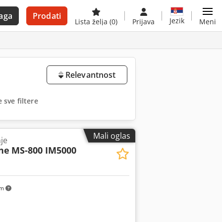
aga
Prodati
Jezik
Lista želja
(0)
Prijava
Meni
Relevantnost
 sve filtere
Mali oglas
je
ne
MS-800 IM5000
km