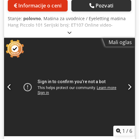
Informacije o ceni
Pozvati
Stanje:
polovno
, Mašina za uvodnice / Eyeletting mašina
Hang Piccolo 101 Serijski broj: ET107 Online video-
inspekcija putem WhatsApp - MS Zoom - Telegram Cjdoxlr
Syopfx Ap Aerf Na lageru u Emskirchenu/Nirnbergu -
Mali oglas
Dostupna odmah - Može se testirati
1
/
6