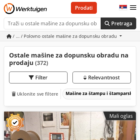
Prodati
Pretraga
/ ... / Polovno ostale mašine za dopunsku obradu
Ostale mašine za dopunsku obradu na
prodaju
(372)
Filter
Relevantnost
Mašine za štampu i štamparske 
Uklonite sve filtere
Mali oglas