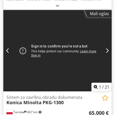
5/55 MK2 - SETMASTER - Kugler Kompletan paket usluga –
bez briga Crodjzru Scepfx Ap Aef Mi se brinemo o svemu:
Mali oglas
od bezbednog pakovanja, preko transporta, do carinskih
procedura. Na vaš zahtev, pripremamo i ponudu za lizing,
prilagođenu vašim potrebama. Održivo i ekonomično
Odlučite se za korišćenu mašinu i ostvarite dvostruku
korist: štedite životnu sredinu i svoj budžet. Uprkos
mogućim tragovima korišćenja, dobijate kvalitetan
proizvod po atraktivnoj ceni.
1
/
21
Sistem za završnu obradu dokumenata
Konica Minolta
PKG-1300
65.000 €
Tarnów
667 km