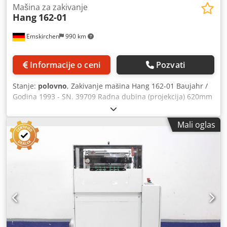
Mašina za zakivanje
Hang
162-01
Emskirchen
990 km
Informacije o ceni
Pozvati
Stanje:
polovno
, Zakivanje mašina Hang 162-01 Baujahr /
Godina 1993 - SN. 39709 Radna dubina (projekcija) 620mm
Taktzeit / Vreme ciklusa 0,7sec Zakovica hod 55mm Radna
visina 1100mm Csdpfx Ajv D H Htop Asrf Prečnik zakovica
Mali oglas
2-4mm Snaga pogona 0,37 kV Pogodan za obradu polu-
šuplje zakovice, čvrste zakovice, šuplje zakovice, cevasti
zakovice, dvokrake zakovice, Double šuplje zakovica
(zakovica kapa feeder), zakivanje mašina za srednje i velike
serije Pogodan za obradu polu-cevastih nitne, čvrste
zakovice, šuplje zakovice, cevasti zakovice, dve tačke
zakovice, dvostruke cevasti zakovice (dovod zakovice),
mašina za zakivanje za srednje i velike serije Online video
inspekcija od strane VhatsApp-a - MS Zoom - Telegram Na
lageru Emskirchen / Nürnberg - Dostupno odmah - Može