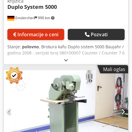
knjižica
Duplo
System 5000
Emskirchen
990 km
Informacije o ceni
Pozvati
Stanje:
polovno
, Brošura kafu Duplo sistem 5000 Baujahr /
godina 2008 - serijski broj 080100007 Counter / Counter 7.6
fold šivenje Booklet Maker se sastoji od:
Zusammentragmaschine / Air Suction Collator DC-10/60 - 2
Mali oglas
k 10 stanica Feeder Format / veličina min.120mm k 148mm
- maks. 350mm k 500mm Crsdpfx Apoxdfble Ajf Gramatura
/ Težina papira 40-300g / m2 Stapelhohe / Visina uvlačenja
stanica KSNUMKSmm Brzina maks. 5.000 proizvoda / h
Brošura kafu DBM 500 Heften-Falzen / šivenje-savijanje
Format / Veličina min. KSNUMKSkKSNUMKSmm; maks.
350k500mm 2 Šivenje glave Hohner 48/5S Pritiskom stanica
DBM 500-P Prednji sekač / trimer DBM 500T Auslageband /
Isporuka bend DBM -LS Most Lifing jedinica LUL -HM
Inklusive Kompressor / Uključuju kompresor Rietschle