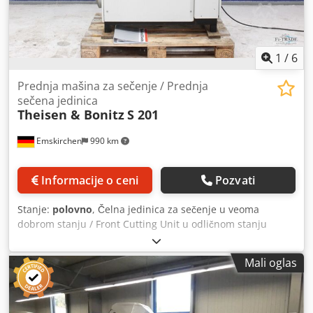
se testirati
1
/
6
Prednja mašina za sečenje / Prednja
sečena jedinica
Theisen & Bonitz
S 201
Emskirchen
990 km
Informacije o ceni
Pozvati
Stanje:
polovno
, Čelna jedinica za sečenje u veoma
dobrom stanju / Front Cutting Unit u odličnom stanju
Čelna jedinica za sečenje / Front Cutting Unit Theisen &
Bonitz S 201 Godina proizvodnje 2021 - Serijski broj 7237 U
Mali oglas
veoma dobrom stanju Online video-inspekcija preko
WhatsApp-a, MS Zoom-a ili Telegram-a Csdpfx Ajywimujp
Ajrf Na lageru u Emskirchenu/Nirnbergu - Dostupno
odmah - Moguć test