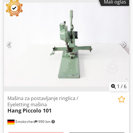
Mali oglas
Može se testirati
1
/
6
Mašina za postavljanje ringlica /
Eyeletting mašina
Hang
Piccolo 101
Emskirchen
990 km