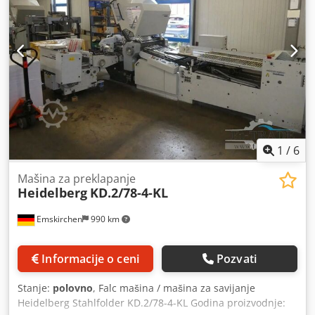
1
/
6
Mašina za preklapanje
Heidelberg
KD.2/78-4-KL
Emskirchen
990 km
Informacije o ceni
Pozvati
Stanje:
polovno
, Falc mašina / mašina za savijanje
Heidelberg Stahlfolder KD.2/78-4-KL Godina proizvodnje: