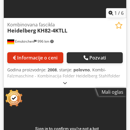
1
/
6
Kombinovana fascikla
Heidelberg
KH82-4KTLL
Emskirchen
996 km
Informacije o ceni
Pozvati
Godina proizvodnje:
2008
, stanje:
polovno
, Kombi-
Falzmaschine - Kombinacija Folder Heidelberg Stahlfolder
KH82-4KTLL32 Seiten Seitenfalz - 32 stranice unakrsno fold
Godina 2008 - serijski broj 0-00256 Paleta / paleta ulagač
Mali oglas
PFH-82 Format / veličina min. 140 k 180mm Format /
veličina maks. 820 k 1200mm Tip preklopa: 4 kopče - 3
noža Automatsko podešavanje kopče Brzina 50.000 ciklusa
/ sat Digitalni ekran / Digitalni displej Inklusive Kompressor
/ uključuju kompresor Inklusive Handbucher / Uključeni
priručniciAuslage / Isporuka Heidelberg SAK-KSNUMKS