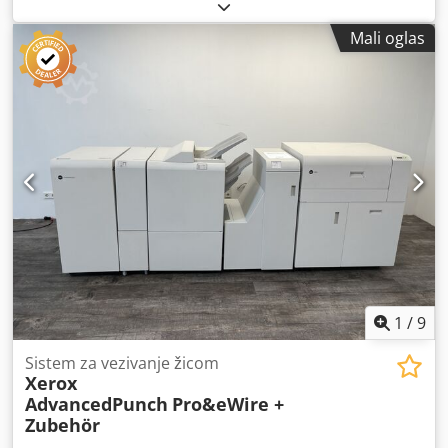
2001 - Serijski broj: 703413/01-298045 Maksimalna radna
širina 780 mm Okretni stoni ulagač 1. stanica: 4 kase 2.
Mali oglas
stanica: 2 noža Trakasti izlaz SAK Rietschle kompresor
Uključeni priručnici Online video-inspekcija putem
WhatsApp - MS Zoom - Telegram Na lageru u
Emskirchenu/Nirnbergu – odmah dostupna – moguća
proba Credpex Sxpbefx Ap Aef
1
/
9
Sistem za vezivanje žicom
Xerox
AdvancedPunch
Pro&eWire +
Zubehör