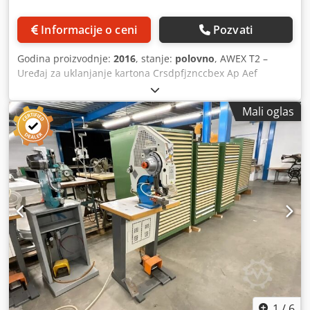
produktivnost do 2.000 gotovih proizvoda na sat - Pouzdan
rad, pogodan za kontinuiranu industrijsku proizvodnju -
Informacije o ceni
Pozvati
Konstrukcija dizajnirana za dug životni vek i niske troškove
održavanja. Jedinica KAS 300 IL Integrisani set KAS 300 IL
Godina proizvodnje:
2016
, stanje:
polovno
, AWEX T2 –
automatski dovozi, oblikuje i umeće viseće kukice u
Uređaj za uklanjanje kartona Crsdpfjznccbex Ap Aef
kalendare tokom procesa proizvodnje. Radi sa
pneumatska verzija Robustan i proveren uređaj za brzo
jednostavnom žicom dužine 80–300 mm i potpuno je
uklanjanje otpadnih komada nastalih probijanjem kartona
Mali oglas
sinhronizovan sa linijom ABL 500. Na ovaj način se dobija
i valovitog kartona. Snaga motora: 400 vati Radni pritisak:
gotov kalendar, spreman za pakovanje, bez dodatnih
6,3 bara Težina: približno 4 kg Širina lanca: 20 mm
ručnih operacija. Opseg primene Mašina je idealno
Dostupno u kratkom roku.
rešenje za proizvodnju: - zidnih kalendara, - stolnih
kalendara, - kataloga, - brošura, - uputstava, -
prezentacionih materijala, - uzoraka, - blokova i drugih
štampanih materijala sa Wire-O povezom.
1
/
6