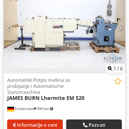
Telegram Na lageru Emskirchen / Nürnberg - Dostupno
odmah - Može se testirati
1
/
6
Automatski Potpis mašina za
probijanje / Automatische
Stanzmaschine
JAMES BURN
Lhermite EM 520
Emskirchen
990 km
Informacije o ceni
Pozvati