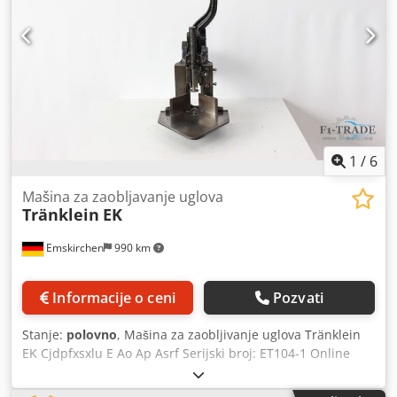
1
/
6
Mašina za zaobljavanje uglova
Tränklein
EK
Emskirchen
990 km
Informacije o ceni
Pozvati
Stanje:
polovno
, Mašina za zaobljivanje uglova Tränklein
EK Cjdpfxsxlu E Ao Ap Asrf Serijski broj: ET104-1 Online
video-inspekcija putem WhatsApp - MS Zoom - Telegram
Na lageru u Emskirchenu/Nirnbergu - Dostupna odmah -