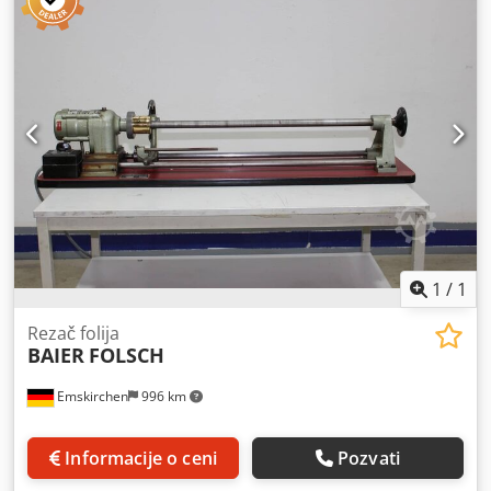
Vašom posetom - više mašina na lageru Dostupno odmah -
može se pregledati Na lageru Emskirchen / Nürnberg -
Može se testirati
1
/
1
Rezač folija
BAIER
FOLSCH
Emskirchen
996 km
Informacije o ceni
Pozvati