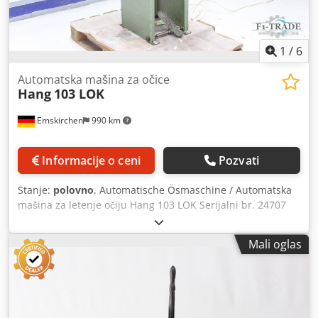
Online video inspekcija od strane VhatsApp-a - MS Zoom -
Telegram Na lageru Emskirchen / Nürnberg - Dostupno
odmah - Može se testirati
1
/
6
Automatska mašina za očice
Hang
103 LOK
Emskirchen
990 km
Informacije o ceni
Pozvati
Stanje:
polovno
, Automatische Ösmaschine / Automatska
mašina za letenje očiju Hang 103 LOK Serijalni br. 24707
Für kleine bis medium Serien-Auflagen / Za male i srednje
serije-serije Radna dubina 130 mm, Srpskohrvatski /
Mali oglas
srpskohrvatski Oslobađanje preko nožnog prekidača
Online video inspekcija od strane VhatsApp-a - MS Zoom -
Telegram Cjdsv D N H Nepfx Ap Aerf Na lageru Emskirchen
/ Nürnberg - Dostupno odmah - Može se testirati