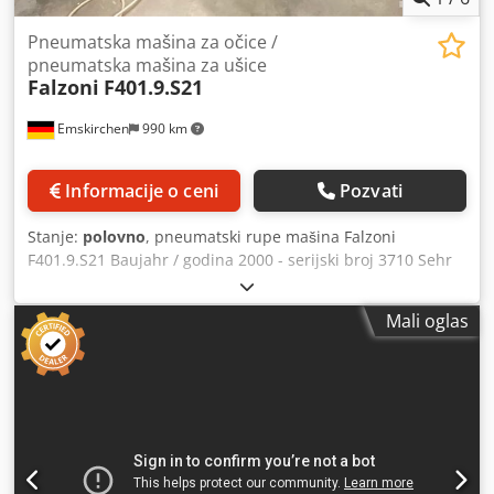
Pneumatska mašina za očice /
pneumatska mašina za ušice
Falzoni
F401.9.S21
Emskirchen
990 km
Informacije o ceni
Pozvati
Stanje:
polovno
, pneumatski rupe mašina Falzoni
F401.9.S21 Baujahr / godina 2000 - serijski broj 3710 Sehr
guter Zustand / vrlo dobro stanje Crsdpfxjv Azt Ej Ap Asf
Online video inspekcija od strane VhatsApp-a - MS Zoom -
Mali oglas
Telegram Na lageru Emskirchen / Nürnberg - Dostupno
odmah - Može se testirati