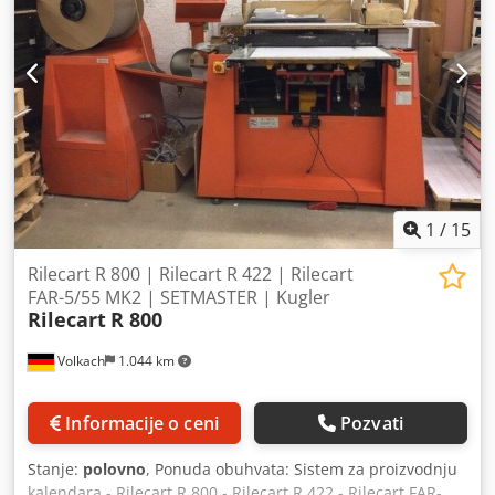
1
/
15
Rilecart R 800 | Rilecart R 422 | Rilecart
FAR-5/55 MK2 | SETMASTER | Kugler
Rilecart
R 800
Volkach
1.044 km
Informacije o ceni
Pozvati
Stanje:
polovno
, Ponuda obuhvata: Sistem za proizvodnju
kalendara - Rilecart R 800 - Rilecart R 422 - Rilecart FAR-