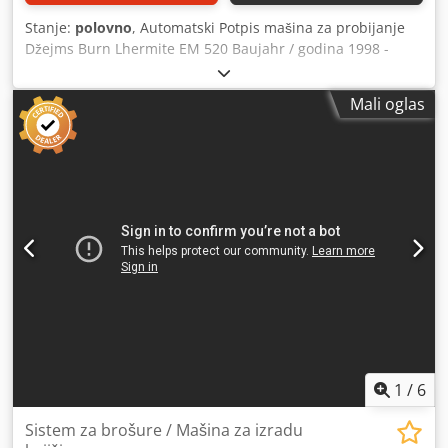
Stanje:
polovno
, Automatski Potpis mašina za probijanje
Džejms Burn Lhermite EM 520 Baujahr / godina 1998 -
serijski broj 211661 format Einlaufbreite / veličina Infeed
širina 520mm Materijaldicke / Debljina maks. 3mm (32
Mali oglas
stranice - 80 gr) Brzina maks. 10,000cicles/h Papierstärke /
Debljina papira 70 do 300 gr. Džejms Burn Lhermite
EM520 je automatski potpis mašina za probijanje. Može se
koristiti za inline ili offline proizvodnju. Sa isporukom
Feeder i Jogger. EM520 poseduje najsavremeniji modularni
sistem za probijanje i sečenje potpisa u redu Online
video inspekcija od strane VhatsApp-a - MS Zoom -
Telegram Na lageru Emskirchen / Nürnberg - Dostupno
odmah - Može se testirati Csdpfx Aowtidfop Ajrf
1
/
6
Sistem za brošure / Mašina za izradu