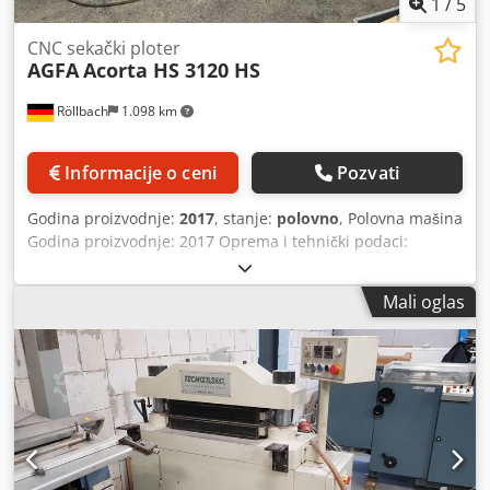
1
/
5
CNC sekački ploter
AGFA
Acorta HS 3120 HS
Röllbach
1.098 km
Informacije o ceni
Pozvati
Godina proizvodnje:
2017
, stanje:
polovno
, Polovna mašina
Godina proizvodnje: 2017 Oprema i tehnički podaci:
automatski rezač sa usisnim sektorima na radnoj površini
automatski sto za sečenje sa automatskim
Mali oglas
prepoznavanjem otisaka i referentnih tačaka radna
površina se sastoji od 40 pojedinačnih vakuumskih sektora
koji se po potrebi automatski aktiviraju multialatna glava
za sečenje, bigovanje i glodanje materijala do debljine 50
mm mogućnost višestrukog sečenja za paralelno sečenje
različitih materijala automatsko podešavanje alata video
projekcioni sistem za optimizaciju iskorišćenja materijala
brzina sečenja do 102 m/min, ubrzanje 1,4 G automatsko