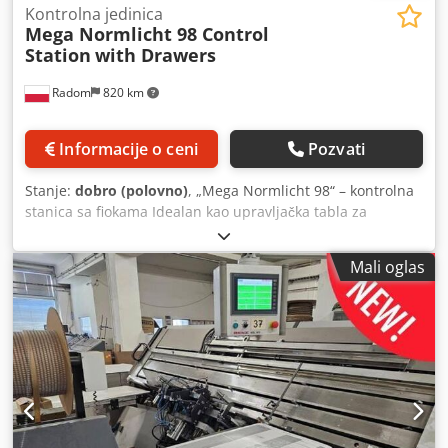
Kontrolna jedinica
Mega Normlicht 98 Control
Station
with Drawers
Radom
820 km
Informacije o ceni
Pozvati
Stanje:
dobro (polovno)
, „Mega Normlicht 98“ – kontrolna
stanica sa fiokama Idealan kao upravljačka tabla za
štampačku mašinu. Napajanje: 230V Cedpfezlah Aox Ap
Aerf 4 fioke + donja polica Dimenzije fioke: 91x66 cm
Mali oglas
Dimenzije radne površine: 100x66 cm