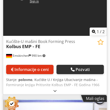
1
/
2
Kućište-U mašini Book Forming Press
Kolbus
EMP - FE
Emskirchen
990 km
Informacije o ceni
Pozvati
Stanje:
polovno
, Kućište U / Knjiga Ubacivanje mašina -
Formiranje knjiga Pritisnite Kolbus EMP - FE Godina 1966
Veličina bloka min. 125 k 100 k 6mm / maks. 370 k 270 k
80mm Crjdpfx Apevuaqyo Ajf Veličina kućišta min. 125 k
Mali oglas
210mm / maks. 370 k 62 mm Brzina do 36 ciklusa u minuti
Online video inspekcija od strane VhatsApp-a - MS Zoom -