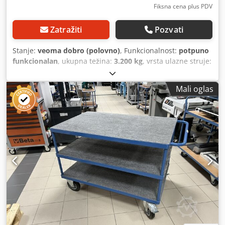
Fiksna cena plus PDV
Zatražiti
Pozvati
Stanje:
veoma dobro (polovno)
, Funkcionalnost:
potpuno
funkcionalan
, ukupna težina:
3.200 kg
, vrsta ulazne struje:
trofazni
, ukupna širina:
2.200 mm
, ukupna dužina:
6.000
mm
, ukupna visina:
1.600 mm
, ulazni napon:
400 V
,
Mali oglas
ulazna struja:
32 A
, Demo verzija uređaja, tehnički
ispravno, korišćeno samo za testiranje. Komplet od 5 novih
glava. Konica Minolta PKG-1300 je savremeni industrijski
digitalni štampač za ambalažu, koji obezbeđuje visok
kvalitet štampe, automatizaciju procesa i efikasnu
proizvodnju kratkih i personalizovanih serija. Idealan za
štamparije, proizvođače ambalaže i kompanije koje traže
fleksibilno rešenje za štampu na kartonu i lepenki. Konica
Minolta PKG-1300 je rešenje za proizvodnju: Credpfjyx E
Dxox Ap Ajf - pojedinačnih kutija - transportnih pakovanja -
promotivnih pakovanja - testnih / prototipskih pakovanja -
kratkih i personalizovanih serija za e-commerce, FMCG i
privatne robne marke Idealan izbor za firme kojima je