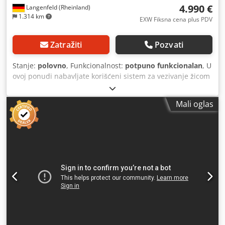
4.990 €
Langenfeld (Rheinland)
1.314 km
EXW Fiksna cena plus PDV
Zatražiti
Pozvati
Stanje:
polovno
, Funkcionalnost:
potpuno funkcionalan
, U
ovoj ponudi nabavljate korišćeni sistem za vezivanje žicom
„Xerox AdvancedPunch Pro&eWire“. Predmet prodaje: 1x
Xerox AdvancedPunch Pro&eWire sa sledećom dodatnom
Mali oglas
opremom: uključujući A-FN08 (C/Z sklopivi modul)
uključujući A-FN13 (PR završni modul) uključujući ZVC-1 (PR
interfejs modul) Stanje: Ova ponuda se odnosi na korišćeni
uređaj, koji može imati manje znake korišćenja (manje
ogrebotine ili žutilo). Uređaj je testiran i funkcioniše.
Pakovanje i isporuka: Možete doći i lično da pogledate
uređaj tokom našeg radnog vremena. Molimo vas da se
dogovorite za termin! Moguće je i pakovanje za transport
morem i isporuka širom sveta, na zahtev! Pre isporuke ili
preuzimanja, snimićemo test funkcionisanja uređaja i
poslati vam video. Credozpwt Depfx Ap Aef Za dodatne
informacije, možete nas kontaktirati i lično.