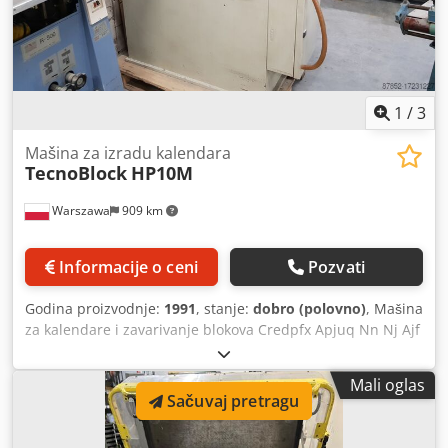
prepoznavanje visine materijala radna površina: 3100 x
2000 mm usisni sektori u radnoj zoni: 40 brzina sečenja do
102 m/min Program alata: bigovač, oscilirajući nož, gornja
glodalica Softver: Elitron CAD & CUT, Elipack Cedjzlbqlepfx
Ap Aerf Dostupnost: odmah Lokacija skladišta: 63934
Röllbach
1
/
3
Mašina za izradu kalendara
TecnoBlock
HP10M
Warszawa
909 km
Informacije o ceni
Pozvati
Godina proizvodnje:
1991
, stanje:
dobro (polovno)
, Mašina
za kalendare i zavarivanje blokova Credpfx Apjuq Nn Nj Ajf
Mali oglas
Sačuvaj pretragu