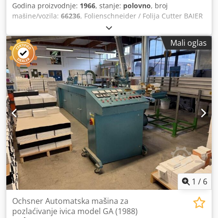
Godina proizvodnje:
1966
, stanje:
polovno
, broj
mašine/vozila:
66236
, Folienschneider / Folija Cutter BAIER
FOLSCHBauigjahr / Godina 1966 - Seri-No. 66236 Online
video inspekcija preko Skipe-Video Bili bismo veoma
Mali oglas
zadovoljni Vašom posetom - više mašina na lageru
Crsdpoh Ayb Eofx Ap Asf Dostupno odmah - može se
pregledati Na lageru Emskirchen / Nürnberg - Može se
testirati
1
/
6
Ochsner Automatska mašina za
pozlaćivanje ivica model GA (1988)