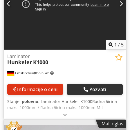
Godina 2006 - serijski broj 0-00421 Radna širina maks.
940mm / Radna širina maks. 940mm Crjdpferp En Uox Ap
Ajf Online video inspekcija preko Skipe-Video Bili bismo
veoma zadovoljni Vašom posetom - više mašina na lageru
Dostupno odmah - može se pregledati Na lageru
Emskirchen / Nürnberg - Može se testirati
1
/
5
Laminator
Hunkeler
K1000
Emskirchen
996 km
Informacije o ceni
Pozvati
Stanje:
polovno
, Laminator Hunkeler K1000Radna širina
maks. 1000mm / Radna širina maks. 1000mm Mit
Pressvalze / Sa valjkom za prešanje Mit Lichtschranke / sa
svetlosnim čuvarom Cedpfxjq Ei Sxo Ap Ajrf Online video
Mali oglas
inspekcija preko Skipe-Video Bili bismo veoma zadovoljni