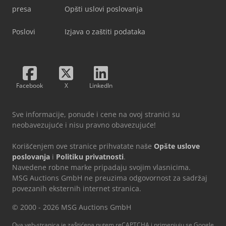
presa
Opšti uslovi poslovanja
Poslovi
Izjava o zaštiti podataka
Facebook
X
LinkedIn
Sve informacije, ponude i cene na ovoj stranici su
neobavezujuće i nisu pravno obavezujuće!
Korišćenjem ove stranice prihvatate naše
Opšte uslove
poslovanja
i
Politiku privatnosti
.
Navedene robne marke pripadaju svojim vlasnicima.
MSG Auctions GmbH ne preuzima odgovornost za sadržaj
povezanih eksternih internet stranica.
© 2000 - 2026 MSG Auctions GmbH
Ova veb-stranica je zaštićena putem reCAPTCHA i primenjuju se Google