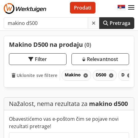
Prodati
Pretraga
Makino D500 na prodaju
(0)
Filter
Relevantnost
Makino
D500
D
Uklonite sve filtere
Nažalost, nema rezultata za
makino d500
Obavestićemo vas e-poštom čim se pojave novi
rezultati pretrage!