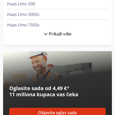
Haas Umc-500
Haas Umc-500Ss
Haas Umc-750Ss
Prikaži više
Haas Vf-5/50
Haas Vf-9/50
Heller H 5000
Homag Centateq N-500
Makino F5
Oglasite sada od 4,49 €
*
Makino U6 H.e.a.t.
11 miliona kupaca
vas čeka
Makino V33I
Makino V33I Graphite
Objavite oglas sada