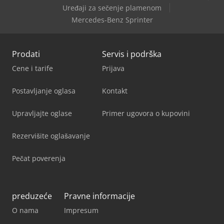
Uređaji za sečenje plamenom
Okuma Mb-5000H
Mercedes-Benz Sprinter
Prodati
Servis i podrška
Cene i tarife
Prijava
Postavljanje oglasa
Kontakt
Upravljajte oglase
Primer ugovora o kupovini
Rezervišite oglašavanje
Pečat poverenja
preduzeće
Pravne informacije
O nama
Impresum