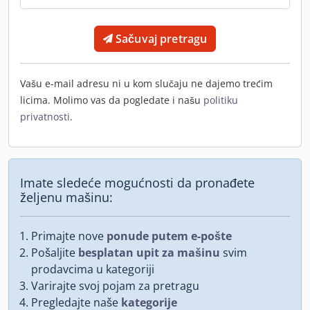
Sačuvaj pretragu
Vašu e-mail adresu ni u kom slučaju ne dajemo trećim
licima. Molimo vas da pogledate i našu
politiku
privatnosti
.
Imate sledeće mogućnosti da pronađete
željenu mašinu:
Primajte nove
ponude putem e-pošte
Pošaljite
besplatan upit za mašinu
svim
prodavcima u kategoriji
Varirajte svoj pojam za pretragu
Pregledajte naše
kategorije