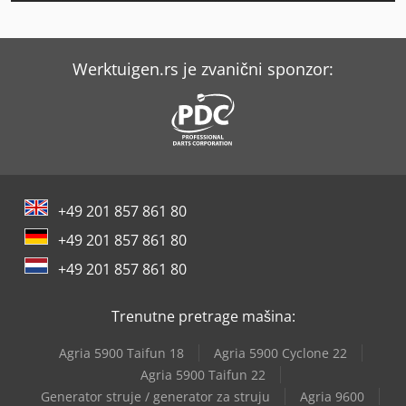
Kaeser Sxc 6
Kaeser Sxc 8
Werktuigen.rs je zvanični sponzor:
Kaeser Ta 11
Kaeser Ta 5
Kaeser Ta 8
+49 201 857 861 80
Kaeser Tah 7
+49 201 857 861 80
Kaeser Tb 19
+49 201 857 861 80
Kaeser Tb 26
Trenutne pretrage mašina:
Kaeser Tbh 14
Agria 5900 Taifun 18
Agria 5900 Cyclone 22
Kaeser Tc 44
Agria 5900 Taifun 22
Generator struje / generator za struju
Agria 9600
Kaeser Tf 230