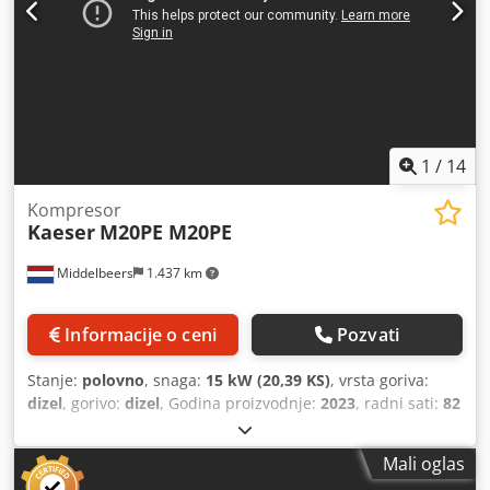
1
/
14
Kompresor
Kaeser
M20PE M20PE
Middelbeers
1.437 km
Informacije o ceni
Pozvati
Stanje:
polovno
, snaga:
15 kW (20,39 KS)
, vrsta goriva:
dizel
, gorivo:
dizel
, Godina proizvodnje:
2023
, radni sati:
82
h
, Godina proizvodnje: 2023 Namena: Građevinarstvo CE
oznaka: da Cena: Na upit Serijski broj:
Mali oglas
WKA0N0500P9308038 Za više informacija kontaktirajte