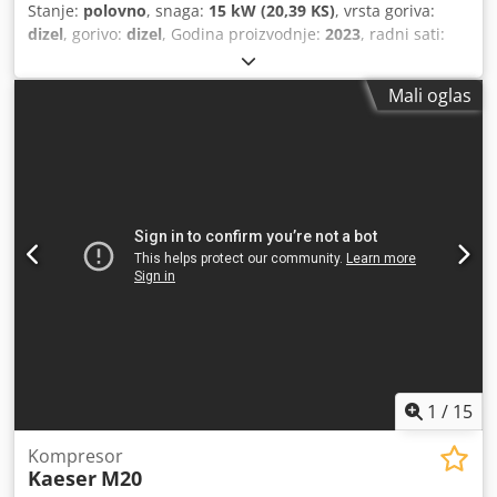
Stanje:
polovno
, snaga:
15 kW (20,39 KS)
, vrsta goriva:
dizel
, gorivo:
dizel
, Godina proizvodnje:
2023
, radni sati:
172 h
, Godina proizvodnje: 2023 Namena: Građevinarstvo
CE oznaka: da Cena: Na upit Serijski broj:
Mali oglas
WKA0N0500P9093839 Kapacitet protoka: 120 m³/h
Dsdpfxoxuu Nms Ak Teck
1
/
15
Kompresor
Kaeser
M20