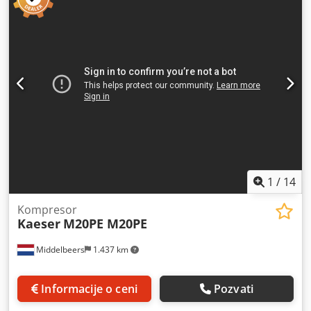
Ernst van Heka. Djdpfx Akoxuu Iio Tjck Protok kapaciteta:
120 m³/h
1
/
14
Kompresor
Kaeser
M20PE M20PE
Middelbeers
1.437 km
Informacije o ceni
Pozvati