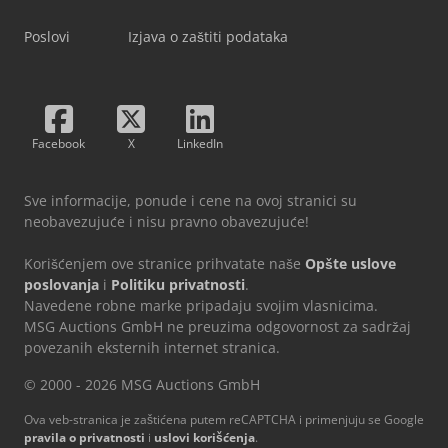
Poslovi
Izjava o zaštiti podataka
Facebook
X
LinkedIn
Sve informacije, ponude i cene na ovoj stranici su
neobavezujuće i nisu pravno obavezujuće!
Korišćenjem ove stranice prihvatate naše
Opšte uslove
poslovanja
i
Politiku privatnosti
.
Navedene robne marke pripadaju svojim vlasnicima.
MSG Auctions GmbH ne preuzima odgovornost za sadržaj
povezanih eksternih internet stranica.
© 2000 - 2026 MSG Auctions GmbH
Ova veb-stranica je zaštićena putem reCAPTCHA i primenjuju se Google
pravila o privatnosti
i
uslovi korišćenja
.