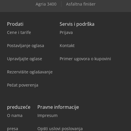
Agria 3400
Asfaltna finišer
Prodati
Servis i podrška
Cene i tarife
Prijava
Postavljanje oglasa
Kontakt
Upravljajte oglase
Primer ugovora o kupovini
Rezervišite oglašavanje
Pečat poverenja
preduzeće
Pravne informacije
O nama
Impresum
presa
Opšti uslovi poslovanja