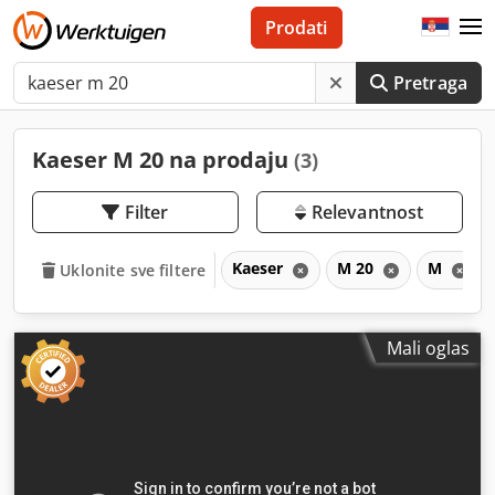
Prodati
Pretraga
Kaeser M 20 na prodaju
(3)
Filter
Relevantnost
Kaeser
M 20
M
Uklonite sve filtere
Mali oglas