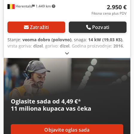
2.950 €
Herentals
1.449 km
Fiksna cena plus PDV
Zatražiti
Pozvati
Stanje:
veoma dobro (polovno)
, snaga:
14 kW (19,03 KS)
,
vrsta goriva:
dizel
, gorivo:
dizel
, Godina proizvodnje:
2016
,
radni sati:
604 h
, ARBEIT PRIMA KUBOTA 3-CILINDRIČNI
MOTOR 7 BAR Kapacitet protoka: 3600 l/min = Dodatne
informacije = Godina proizvodnje: 2016 Dedpfx Akjw Ih N
Us Teck Namena: Građevinarstvo Protok: 3.600 l/min
Tehničko stanje: veoma dobro Vizuelno stanje: veoma
dobro Serijski broj: WKA0N0500G5744803 Za više
informacija kontaktirajte Thierry Leemans.
Oglasite sada od 4,49 €
*
11 miliona kupaca
vas čeka
Objavite oglas sada