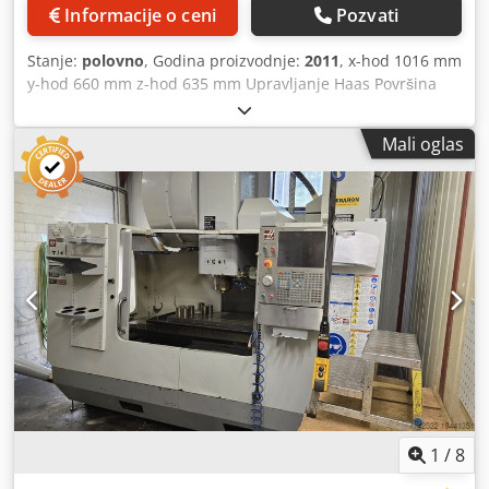
Obrtni moment: 460 Nm Snaga motora vretena: 44,7 kW
Informacije o ceni
Pozvati
Dimenzije (D x Š x V): 1.370 x 660 x 630 mm OPREMA
Transportni sistem za strugotine sa 4 dodatna vretena
Stanje:
polovno
, Godina proizvodnje:
2011
, x-hod 1016 mm
Držač alata ISO 50 Automatska izmena alata sa 30 pozicija
y-hod 660 mm z-hod 635 mm Upravljanje Haas Površina
RTAP-3 sinhronizovano navojno rezanje TSC 300 psi (21
stola za stezanje 1.372 x 610 mm Nosivost stola 1.814 kg
bar) Rashladni uređaj za rashladnu tečnost Programabilna
Brzi posmak 18 m/min Opseg obrtaja 7.500 o/min
mlaznica za rashladnu tečnost MIN QTY LUBE (minimalno
Mali oglas
Pogonska snaga glodala 22,4 kW Codpfx Aswvl Apjgxerf
podmazivanje) Automatska mlaznica za vazduh Hlađenje
Prihvat alata SK 50 Broj alata u magacinu 30 kom Težina
vazduhom kroz vreteno Renishaw WIPS Brza obrada ACF
mašine cca 7,5 t Dimenzije D x Š x V 3,5 x 2,47 x 2,98 m
filter od 25 mikrona Rashladni uređaj za upravljački
Vertikalni obradni centar kao nosač delova Električni kvar -
ormarić Odvojivač magle 4. osa predviđena za povezivanje
Spiralni transporter strugotine - Dvoručni izmjenjivač alata
DWO/TCPC WIFI povezivanje sa lokalnom mrežom WIFI
- Eksterno ručno kolo - Unutrašnja dovod rashladne
kamera Automatska vrata 15 držača alata
tečnosti - Patron filter
1
/
8