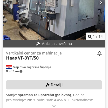
1
/
14
Aukcija završena
Vertikalni centar za mahinacije
Haas
VF-3YT/50
Krapinsko-zagorska županija
457 km
Detalji
Stanje:
spreman za upotrebu (polovno)
, Godina
proizvodnje:
2019
, radni sati:
4.456 h
, Funkcionalnost:
potpuno funkcionalan
, broj mašine/vozila:
1163744
,