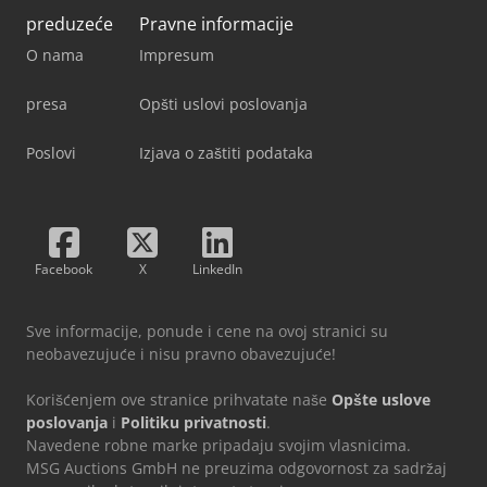
preduzeće
Pravne informacije
O nama
Impresum
presa
Opšti uslovi poslovanja
Poslovi
Izjava o zaštiti podataka
Facebook
X
LinkedIn
Sve informacije, ponude i cene na ovoj stranici su
neobavezujuće i nisu pravno obavezujuće!
Korišćenjem ove stranice prihvatate naše
Opšte uslove
poslovanja
i
Politiku privatnosti
.
Navedene robne marke pripadaju svojim vlasnicima.
MSG Auctions GmbH ne preuzima odgovornost za sadržaj