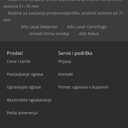
osovine 51–70 mm
Haas Vm-6
Mašine za savijanje prstenova/profila, prečnik osovine od 71
mm
Alfa Laval Dekanter
Alfa Laval Centrifuge
Airwell Klima Uređaji
Abb Robot
Prodati
Servis i podrška
Cene i tarife
Prijava
Postavljanje oglasa
Kontakt
Upravljajte oglase
Primer ugovora o kupovini
Rezervišite oglašavanje
Pečat poverenja