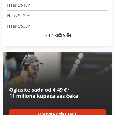
Haas St-10Y
Haas St-20Y
Haas St-30Y
Prikaži više
Haas Tm-1P
Haas Tm-2P
Haas Umc-750
Haas Vf-1
Haas Vf-11/50
Oglasite sada od 4,49 €
*
Haas Vf-2Ss
11 miliona kupaca
vas čeka
Haas Vf-3
Haas Vf-3Ss
Objavite oglas sada