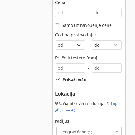
Cena:
-
Samo uz navođenje cene
Godina proizvodnje:
-
Prečnik testere [mm]:
-
Prikaži više
Lokacija
Vaša otkrivena lokacija:
Srbija
(izmeniti)
radijus:
neograničeno
(1)