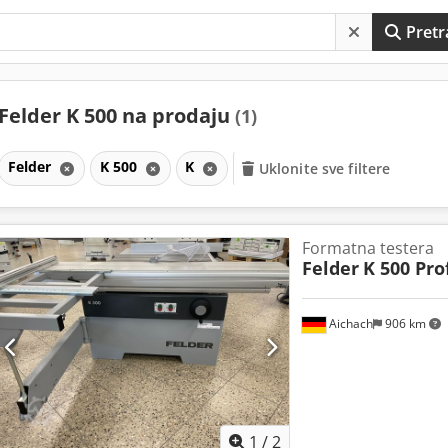
Pretr
Felder K 500 na prodaju
(1)
Felder
K 500
K
Uklonite sve filtere
Formatna testera
Felder
K 500 Pro
Aichach
906 km
1
/
2