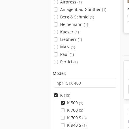
Airpress
(1)
Anlagenbau Günther
(1)
Berg & Schmid
(1)
Heinemann
(1)
Kaeser
(1)
Liebherr
(1)
MAN
(1)
Paul
(1)
Pertici
(1)
Model:
K
(18)
K 500
(1)
K 700
(5)
K 700 S
(3)
K 940 S
(1)