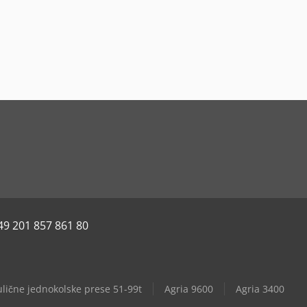
49 201 857 861 80
lične jednokolske prese 51-99t
Agria 9600
Agria 3400