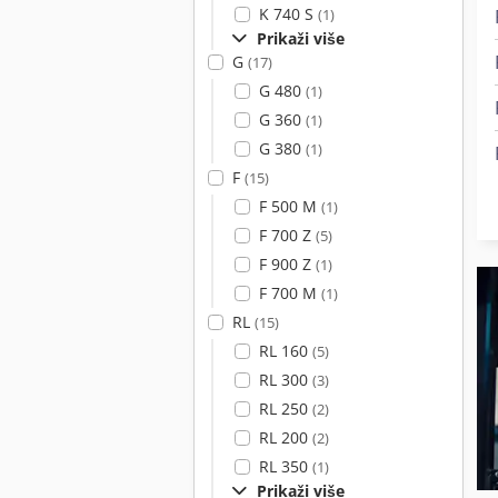
K 740 S
(1)
Prikaži više
G
(17)
G 480
(1)
G 360
(1)
G 380
(1)
F
(15)
F 500 M
(1)
F 700 Z
(5)
F 900 Z
(1)
F 700 M
(1)
RL
(15)
RL 160
(5)
RL 300
(3)
RL 250
(2)
RL 200
(2)
RL 350
(1)
Prikaži više