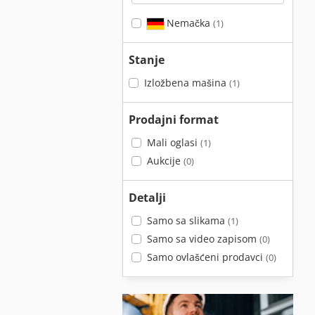
Nemačka
(1)
Stanje
Izložbena mašina
(1)
Prodajni format
Mali oglasi
(1)
Aukcije
(0)
Detalji
Samo sa slikama
(1)
Samo sa video zapisom
(0)
Samo ovlašćeni prodavci
(0)