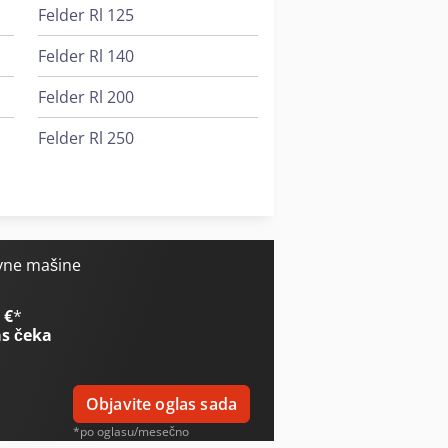
Felder Rl 125
Felder Rl 140
Felder Rl 200
Felder Rl 250
Felder Rl 300
Felder Rl 350
vne mašine
 €
*
s čeka
Objavite oglas sada
*po oglasu/mesečno