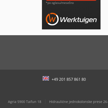
*po oglasu/mesečno
+49 201 857 861 80
Agria 5900 Taifun 18
Hidraulične jednokolonske prese 26