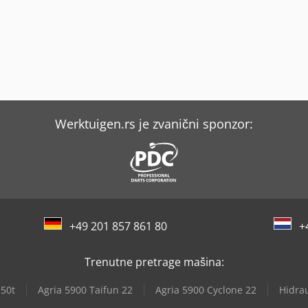
Werktuigen.rs je zvanični sponzor:
+49 201 857 861 80
+
Trenutne pretrage mašina:
-50t
Agria 5900 Taifun 22
Agria 5900 Cyclone 22
Hidrau