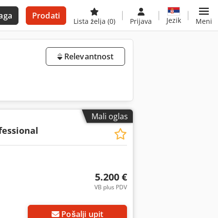
aga
Prodati
Jezik
Lista želja
(0)
Prijava
Meni
Relevantnost
Mali oglas
fessional
5.200 €
VB plus PDV
Zatražite više slika
Pošalji upit