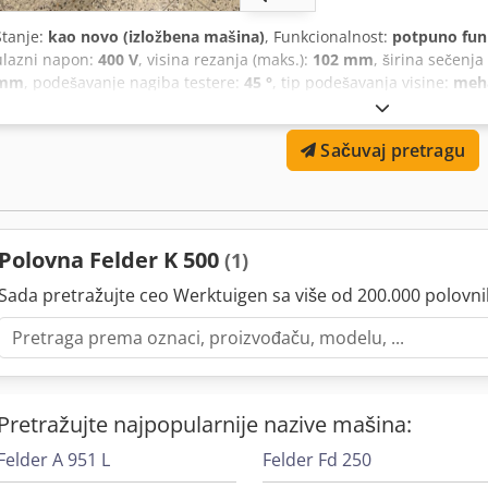
Stanje:
kao novo (izložbena mašina)
, Funkcionalnost:
potpuno fun
ulazni napon:
400 V
, visina rezanja (maks.):
102 mm
, širina sečenja
mm
, podešavanje nagiba testere:
45 °
, tip podešavanja visine:
meh
brojač
, Demonstracijski model sa malim brojem radnih sati, sa 5 d
jedinica sa sopstvenim motorom, precizno podesivi oslonac kružne
Sačuvaj pretragu
dužinom stola, skala za uglove na ramu produžetka... Sto za rezan
2050 mm, Preporučena maloprodajna cena 7.423,- plus PDV. Ušteda 2
Polovna Felder K 500
(1)
Sada pretražujte ceo Werktuigen sa više od 200.000 polovn
Pretražujte najpopularnije nazive mašina:
Felder A 951 L
Felder Fd 250