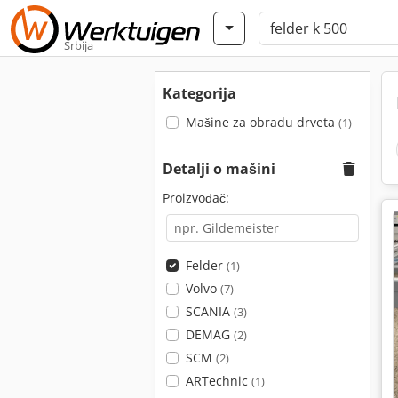
Srbija
Kategorija
Mašine za obradu drveta
(1)
Detalji o mašini
Proizvođač:
Felder
(1)
Volvo
(7)
SCANIA
(3)
DEMAG
(2)
SCM
(2)
ARTechnic
(1)