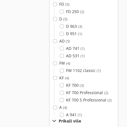
FD
(5)
FD 250
(2)
D
(5)
D 963
(3)
D 951
(1)
AD
(5)
AD 741
(1)
AD 531
(1)
FW
(4)
FW 1102 classic
(1)
KF
(4)
KF 700
(3)
KF 700 Professional
(2)
KF 700 S Professional
(2)
A
(4)
A 941
(1)
Prikaži više