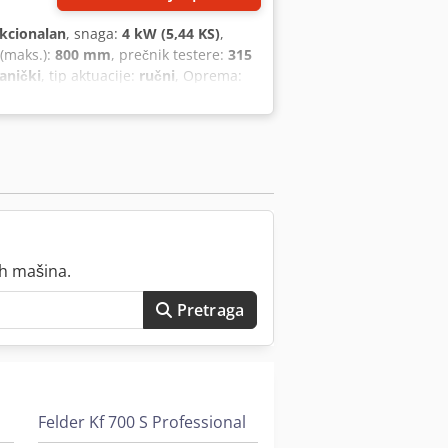
kcionalan
, snaga:
4 kW (5,44 KS)
,
 (maks.):
800 mm
, prečnik testere:
315
anički
, tip aktuacije:
ručni
, Oprema:
odatnih opcija; 5,5 kW, predrezna
 testere, širina reza 800 mm sa punom
je sa kliznim mehanizmom, dužina reza
.223 evra! Cjdpfx Abjzi Dcls Esrf
ih mašina.
Pretraga
Felder Kf 700 S Professional