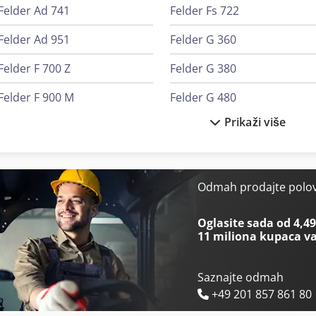
Felder Ad 741
Felder Fs 722
Felder Ad 951
Felder G 360
Felder F 700 Z
Felder G 380
Felder F 900 M
Felder G 480
Prikaži više
Felder F 900 Z
Felder K 700
Felder Fbp 50
Felder K 700 S
Felder Fbp 60
Felder Kf 700
Odmah prodajte polo
Felder Fd 21 Professional
Felder Kf 700 Professional
Oglasite sada od 4,49
11 miliona kupaca
va
Saznajte odmah
+49 201 857 861 80