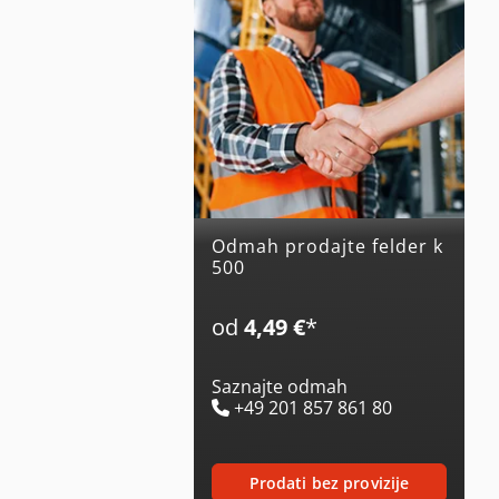
Odmah prodajte felder k
500
od
4,49 €
*
Saznajte odmah
+49 201 857 861 80
prodati bez provizije