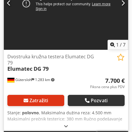
1
/
7
Dvostruka kružna testera Elumatec DG
79
Elumatec
DG 79
7.700 €
Gütersloh
1.283 km
Fiksna cena plus PDV
Zatražiti
Pozvati
Stanje:
polovno
, Maksimalna dužina reza: 4.500 mm
Maksimalni prečnik testerice: 380 mm Ručno podešavanje
položaja testere sa digitalnim prikazom dužine Opseg reza
pri 90°: 195 x 120 mm Opseg reza pri 45°: 135 x 120 mm