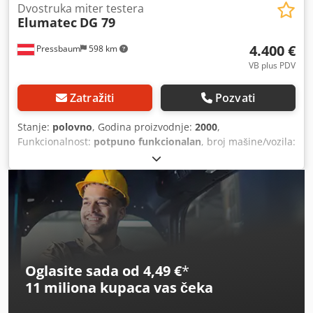
Dvostruka miter testera
Elumatec
DG 79
4.400 €
Pressbaum
598 km
VB plus PDV
Zatražiti
Pozvati
Stanje:
polovno
, Godina proizvodnje:
2000
,
Funkcionalnost:
potpuno funkcionalan
, broj mašine/vozila:
0799132963
, Čvrsta livena konstrukcija sa integrisanim
obrtim stolom garantuje besprekoran oslonac profila za
precizno sečenje pod uglom. Opseg zakretanja glava
testere od 0° do 45°, kontinualno podesiv ulevo i udesno.
Dwjdpfsxxzdljx Ah Eoa
Oglasite sada od 4,49 €
*
11 miliona kupaca
vas čeka