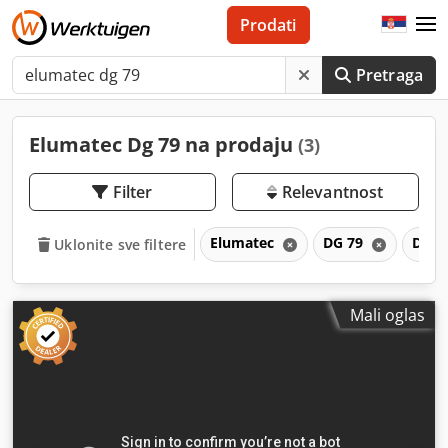
Prodati
Pretraga
Elumatec Dg 79 na prodaju
(3)
Filter
Relevantnost
Elumatec
DG 79
DG
Uklonite sve filtere
Mali oglas