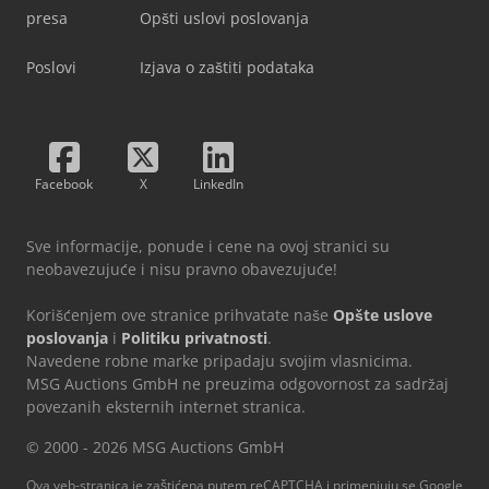
presa
Opšti uslovi poslovanja
Poslovi
Izjava o zaštiti podataka
Facebook
X
LinkedIn
Sve informacije, ponude i cene na ovoj stranici su
neobavezujuće i nisu pravno obavezujuće!
Korišćenjem ove stranice prihvatate naše
Opšte uslove
poslovanja
i
Politiku privatnosti
.
Navedene robne marke pripadaju svojim vlasnicima.
MSG Auctions GmbH ne preuzima odgovornost za sadržaj
povezanih eksternih internet stranica.
© 2000 - 2026 MSG Auctions GmbH
Ova veb-stranica je zaštićena putem reCAPTCHA i primenjuju se Google