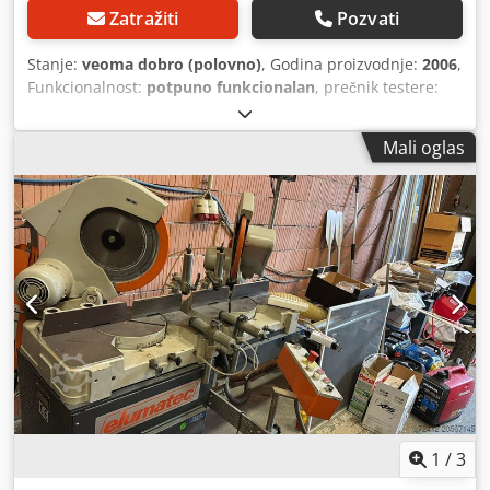
Zatražiti
Pozvati
Stanje:
veoma dobro (polovno)
, Godina proizvodnje:
2006
,
Funkcionalnost:
potpuno funkcionalan
, prečnik testere:
380 mm
, Osobina Vrednost Tip mašine Dvostruka
testerasta testera Prečnik testere 380 mm Broj obrtaja
Mali oglas
testere 2.800 o/min Snaga motora 2 × 0,74 kW (po testernoj
jedinici) Radni napon 400 V / 3~ / 50 Hz Dsdpjzdvniefx Ah
Eswa Radni pritisak 7 bar Opseg zakretanja 0° do 45° ulevo
i udesno Pozicije zaustavljanja 15°, 30°, 45° Maks. dužina
rezanja pribl. 7.000 mm (u zavisnosti od modela) Materijal
profili od aluminijuma i plastike
1
/
3