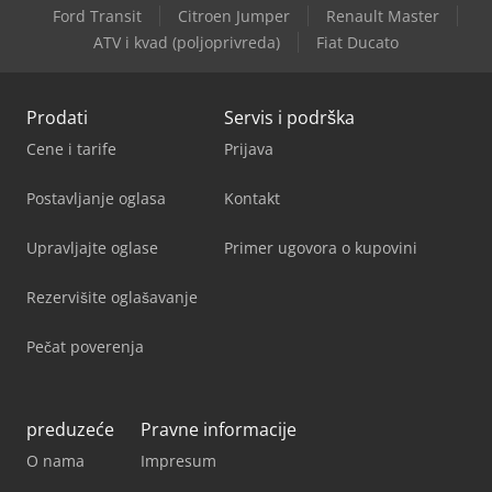
Kaltenbach Kbs 750 Dg
Ford Transit
Citroen Jumper
Renault Master
ATV i kvad (poljoprivreda)
Fiat Ducato
Metallkraft Mbsm 75-20
Prodati
Servis i podrška
Cene i tarife
Prijava
Postavljanje oglasa
Kontakt
Upravljajte oglase
Primer ugovora o kupovini
Rezervišite oglašavanje
Pečat poverenja
preduzeće
Pravne informacije
O nama
Impresum