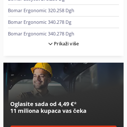
Bomar Ergonomic 320.258 Dgh
Bomar Ergonomic 340.278 Dg
Bomar Ergonomic 340.278 Dgh
Prikaži više
Bomar Individual 520.360 Dgh
Bomar Individual 620.460 Dgh
Bomar Proficut 275.230 Dg
Bomar Workline 410.280 Dg
Demag Kbk 100
Oglasite sada od 4,49 €
*
Elumatec Ep 124
11 miliona kupaca
vas čeka
Elumatec Mgs 105
Elumatec Mgs 72/30