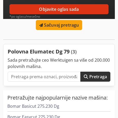
Objavite oglas sada
*po oglasu/mesečno
Sačuvaj pretragu
Polovna Elumatec Dg 79
(3)
Sada pretražujte ceo Werktuigen sa više od 200.000
polovnih mašina.
Pretraga
Pretražujte najpopularnije nazive mašina:
Bomar Basicut 275.230 Dg
Bomar Easycut 275.230 Dg