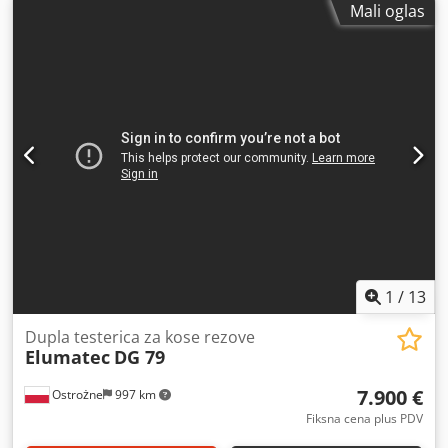
Mali oglas
Sistem za minimalno prskanje Pneumatski stezači za
materijal Mogući kosi rezi sa obe strane Upravljanje sa dve
ruke Dwodpjzi A Uaefx Ah Eea
1
/
13
Dupla testerica za kose rezove
Elumatec
DG 79
7.900 €
Ostrożne
997 km
Fiksna cena plus PDV