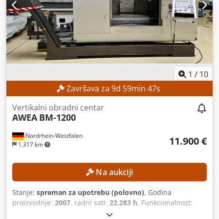
1
/
10
Završava za
9
d
59
min
46
s
Vertikalni obradni centar
AWEA
BM-1200
Nordrhein-Westfalen
11.900 €
1.317 km
Na aukciji
Stanje:
spreman za upotrebu (polovno)
, Godina
proizvodnje:
2007
, radni sati:
22.283 h
, Funkcionalnost:
potpuno funkcionalan
, broj mašine/vozila:
7076
,