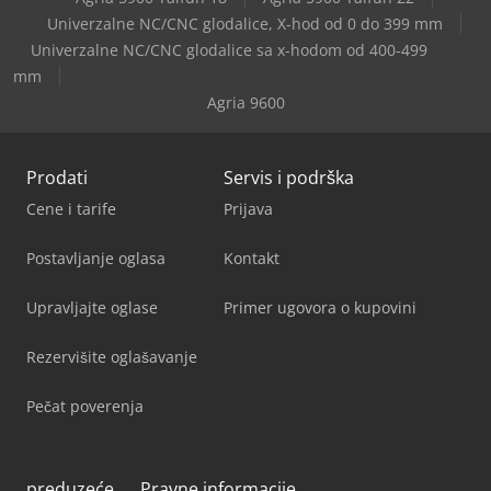
Univerzalne NC/CNC glodalice, X-hod od 0 do 399 mm
Metallkraft Wpp 30 Bk
Univerzalne NC/CNC glodalice sa x-hodom od 400-499
mm
Agria 9600
Prodati
Servis i podrška
Cene i tarife
Prijava
Postavljanje oglasa
Kontakt
Upravljajte oglase
Primer ugovora o kupovini
Rezervišite oglašavanje
Pečat poverenja
preduzeće
Pravne informacije