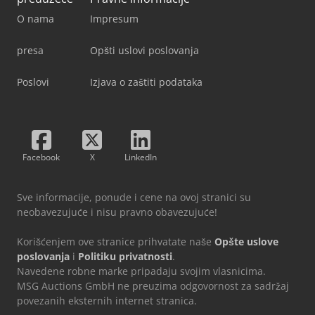
O nama
Impresum
presa
Opšti uslovi poslovanja
Poslovi
Izjava o zaštiti podataka
Facebook
X
LinkedIn
Sve informacije, ponude i cene na ovoj stranici su
neobavezujuće i nisu pravno obavezujuće!
Korišćenjem ove stranice prihvatate naše
Opšte uslove
poslovanja
i
Politiku privatnosti
.
Navedene robne marke pripadaju svojim vlasnicima.
MSG Auctions GmbH ne preuzima odgovornost za sadržaj
povezanih eksternih internet stranica.