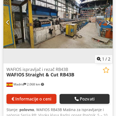
rizik od eksplozije na minimum. Credpfx Aksn Nw Ntj Asf
Koristite: Centralni sistem ekstrakcije za mnoge stanice za
zavarivanje Sistem ekstrakcije za robote za zavarivanje
Sistem ekstrakcije za termalne stolove za sečenje i
mlevenje sistem ekstrakcije u kombinaciji sa tabelom za
izdvajanje Sistem ekstrakcije za mlevenje ne-eksplozivnih
materijala Parametre: Ventilator koji upija zvuk sa 18,5 kW
prigušivačem Kapacitet 8000 m3/h Oblast filtracije 104 m2
Uključene: Jedinica za filtraciju Inverter Raspršivač limete
Priguљivaи
1
/
2
WAFIOS ispravljač i rezač RB43B
WAFIOS
Straight & Cut RB43B
Madrid
2.068 km
Informacije o ceni
Pozvati
Stanje:
polovno
, WAFIOS RB43B Mašina za ispravljanje i
sečenje Serija RB: Visoka klasa Radni opseg Prečnik: 5 – 10