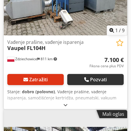
1
/
9
Vađenje prašine, vađenje isparenja
Vaupel
FL104H
7.100 €
Zdziechowice
811 km
Fiksna cena plus PDV
Zatražiti
Pozvati
Stanje:
dobro (polovno)
, Vađenje prašine, vađenje
isparenja, samočišćenje kertridža, pneumatski, vakuum
filter za plazmu, laser, šmirglanje, gazirana pića, pucanje i
za sve vrste suve prašine. Brend: Vaupel - Gram Model : FL
Mali oglas
104H Visok vakuumski uređaj. Filter se čisti pulsima
komprimovanog vazduha tokom rada, što uređaj čini
veoma efikasnim. Ventilator na čistoj strani, što smanjuje