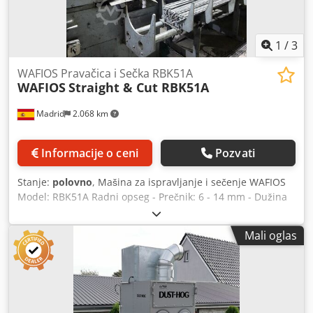
1
/
3
WAFIOS Pravačica i Sečka RBK51A
WAFIOS
Straight & Cut RBK51A
Madrid
2.068 km
Informacije o ceni
Pozvati
Stanje:
polovno
, Mašina za ispravljanje i sečenje WAFIOS
Model: RBK51A Radni opseg - Prečnik: 6 - 14 mm - Dužina
sečenja: 9000 mm - Brzina: 23 - 130 m/min - Snaga motora:
37 kW Prečnik: 6 - 14 mm Dužina sečenja: 9000 mm Brzina:
Mali oglas
23 - 130 m/min Motor: 37 kW Credpfx Asymcfzjk Aef