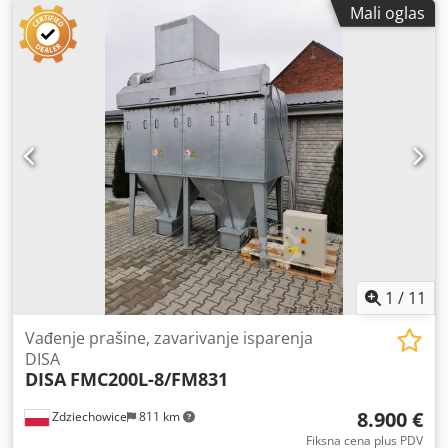
Mali oglas
pneumatski čisti impulsima komprimovanog vazduha
tokom rada, što čini uređaj veoma efikasnim. Ventilator na
čistoj strani, što smanjuje rizik od eksplozije na minimum.
marka: DUST HOG / UAS Crjdpfx Akeunh Uvs Aof Model:
SBS-4-2 SD snaga motora 4 kV Ventilator koji apsorbuje
zvuk Kapacitet 3300 m3/ h Vakuum - 2000 Pa Površina
filtracije - 112m2 Prečnik ulaza - 300 mm Kertridž filtera - 4
kom. visina - 3.90 m dubina - 1.70m širina - 1.25m
1
/
11
Vađenje prašine, zavarivanje isparenja
DISA
DISA
FMC200L-8/FM831
8.900 €
Zdziechowice
811 km
Fiksna cena plus PDV