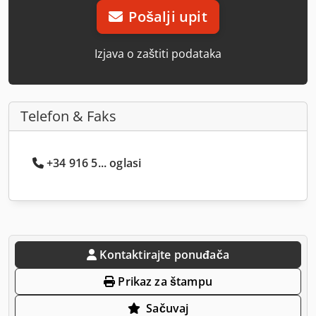
Pošalji upit
Izjava o zaštiti podataka
Telefon & Faks
+34 916 5... oglasi
Kontaktirajte ponuđača
Prikaz za štampu
Sačuvaj