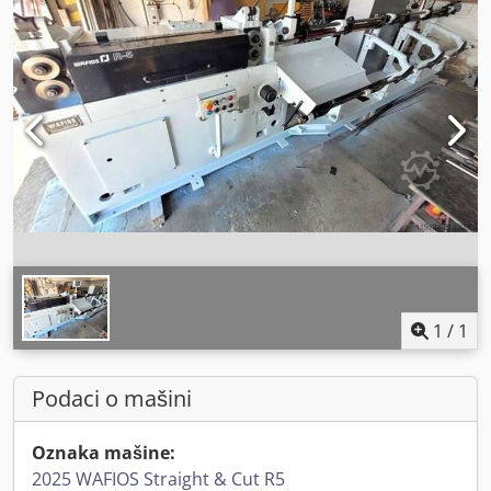
1
/
1
Podaci o mašini
Oznaka mašine:
2025 WAFIOS Straight & Cut R5