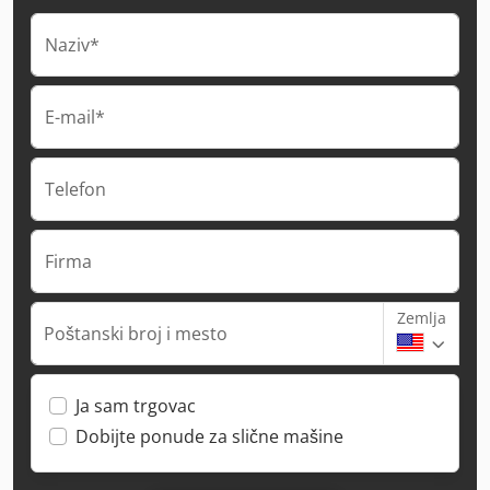
Naziv*
E-mail*
Telefon
Firma
Zemlja
Poštanski broj i mesto
Ja sam trgovac
Dobijte ponude za slične mašine