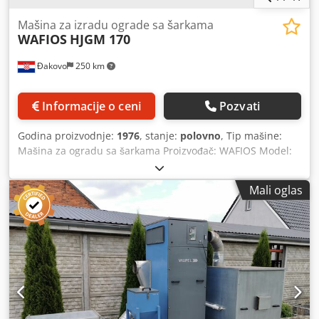
Mašina za izradu ograde sa šarkama
WAFIOS
HJGM 170
Đakovo
250 km
Informacije o ceni
Pozvati
Godina proizvodnje:
1976
, stanje:
polovno
, Tip mašine:
Mašina za ogradu sa šarkama Proizvođač: WAFIOS Model:
HJGM Godina proizvodnje: 1976 Opseg prečnika žice: 2,0-
3,0 mm Codpfx Akow Rq Ave Ajrf Radna širina: 2000 mm
Mali oglas
Vertikalno rastojanje žica: 150 mm