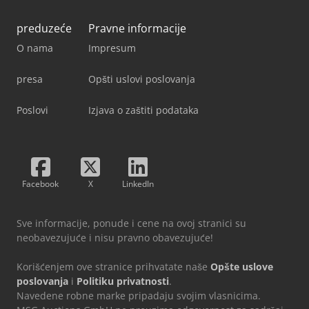
preduzeće
Pravne informacije
O nama
Impresum
presa
Opšti uslovi poslovanja
Poslovi
Izjava o zaštiti podataka
Facebook
X
LinkedIn
Sve informacije, ponude i cene na ovoj stranici su
neobavezujuće i nisu pravno obavezujuće!
Korišćenjem ove stranice prihvatate naše
Opšte uslove
poslovanja
i
Politiku privatnosti
.
Navedene robne marke pripadaju svojim vlasnicima.