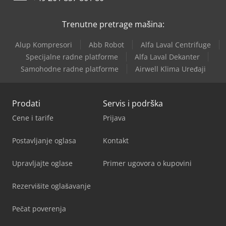
Trenutne pretrage mašina:
Alup Kompresori
Abb Robot
Alfa Laval Centrifuge
Specijalne radne platforme
Alfa Laval Dekanter
Samohodne radne platforme
Airwell Klima Uređaji
Prodati
Servis i podrška
Cene i tarife
Prijava
Postavljanje oglasa
Kontakt
Upravljajte oglase
Primer ugovora o kupovini
Rezervišite oglašavanje
Pečat poverenja