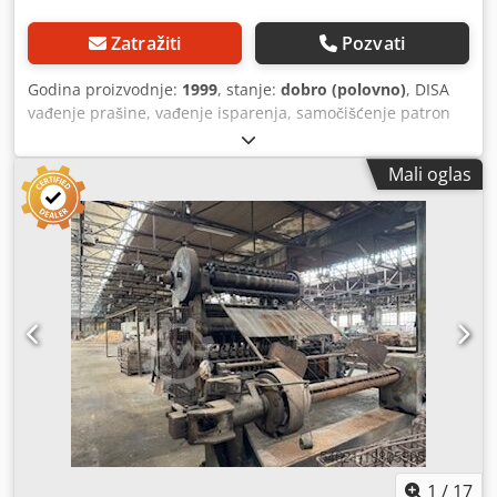
Zatražiti
Pozvati
Godina proizvodnje:
1999
, stanje:
dobro (polovno)
, DISA
vađenje prašine, vađenje isparenja, samočišćenje patron
filtera, pneumatski, vakuum filter za plazmu, laser,
šmirglanje, pucanje sode, pucanje iz vazduha, plastika i
Mali oglas
katalizatori, mineralni procesi i sve vrste suve prašine.
Filter se pneumatski čisti komprimovanim pulsem vazduha
tokom rada, što uređaj čini visoko efikasnim. Ventilator na
čistoj strani što smanjuje rizik od eksplozije na minimum.
Veoma izdržljivi kertridži filtera otporni na vlagu.
Aluminizovana, antistatična, operativna temperatura do
135 stepeni Celzijusa. Ventilator od 11 Kw Kapacitet do
8000 m3/h Crodpfx Ajhqd Tvjk Aof Usisivač do 4300 Pa
Oblast filtracije 128 m2
1
/
17