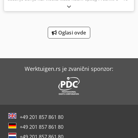
mm Dužina sečenja: od 500 mm Brzina sečenja: 80
rezova/min Linijska brzina: 5 – 160 m/min Prečnik: 5 – 10
mm Codpeymcfhefx Ak Asrf Dužina sečenja: od 500 mm
Brzina sečenja: 80 rezova/min Linijska brzina: 5 – 160
m/min Serija: RB visoke klase
Oglasi ovde
Werktuigen.rs je zvanični sponzor:
+49 201 857 861 80
+49 201 857 861 80
+49 201 857 861 80