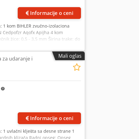
Informacije o ceni
: 1 kom BIHLER zvučno-izolaciona
N Cedpofzr Aqofx Apijha 4 kom
nik žice: 0,5 - 3,5 mm Širina trake: do
Mali oglas
za udaranje i
m
Informacije o ceni
 1 uvlačni klješta sa desne strane 1
dardnih klizača Radni opseg: Opseg