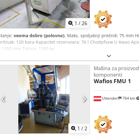
1
/
26
Stanje:
veoma dobro (polovno)
, Maks. spoljašnji prečnik: 75 mm Hi
pritisak: 120 bara Kapacitet rezervoara: 76 l Chodpfxsw U Awao Api
× 1350 mm Težina: 1300 kg
Mašina za proizvod
komponenti
Wafios
FMU 1
Uttendorf
764 km
1
/
2