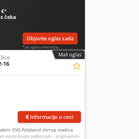
 €
*
s čeka
Objavite oglas sada
*po oglasu/mesečno
Mali oglas
 žice
-16
Informacije o ceni
mašini: EVG Polybend stirrup mašina
vom kontrolnom jedinicom - originalnim