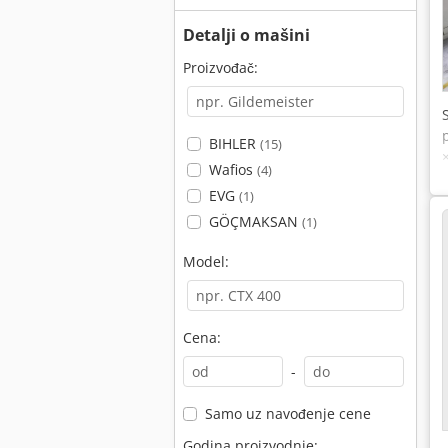
Detalji o mašini
Proizvođač:
BIHLER
(15)
Wafios
(4)
EVG
(1)
GÖÇMAKSAN
(1)
Model:
Cena:
-
Samo uz navođenje cene
Godina proizvodnje: