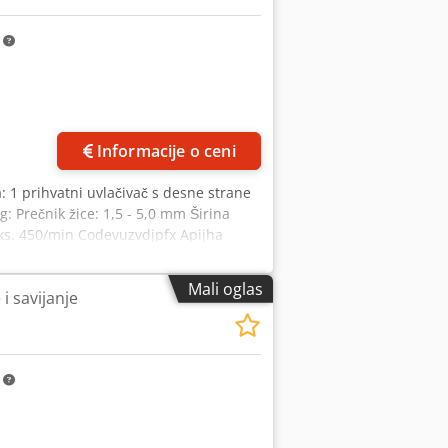
m
Informacije o ceni
: 1 prihvatni uvlačivač s desne strane
: Prečnik žice: 1,5 - 5,0 mm Širina
ks. 450/min Codevuzvdjpfx Apijha
Mali oglas
i savijanje
m