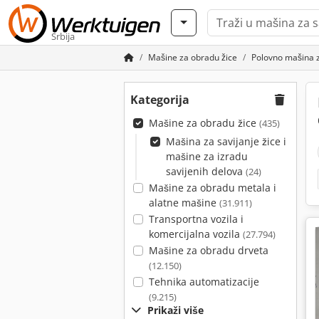
Srbija
Mašine za obradu žice
Polovno mašina za
Kategorija
Mašine za obradu žice
(435)
Mašina za savijanje žice i
mašine za izradu
savijenih delova
(24)
Mašine za obradu metala i
alatne mašine
(31.911)
Transportna vozila i
komercijalna vozila
(27.794)
Mašine za obradu drveta
(12.150)
Tehnika automatizacije
(9.215)
Prikaži više