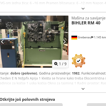
EVG-om Jedna žica: 6 –16 mm Pramen blizanaca: 6 –12 mm Napon 4
proizvodnje: 1997 Codpen Ut A Sofx Apisha
Mašina za savijanje 
BIHLER
RM 40
Grebenau
1.145 k
1
/
9
Stanje:
dobro (polovno)
, Godina proizvodnje:
1982
, Funkcionalnost
Cheden E N Ndjpfx Apija 1 klešta se hrane kako treba Ekscentrična
jedinice za kočije 1 uska kočija Okno za tajming 1 Radni prostor: Ra
trake: do 60 mm Dužina feeda: do 270 mm Izlaz: do 350 rpm
Otkrijte još polovnih strojeva