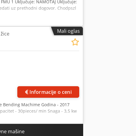
 FMU 1 Uključuje: NAMOTAJ Uključuje:
edati uz prethodni dogovor. Chodpszl
Mali oglas
 žice
Informacije o ceni
re Bending Machime Godina - 2017
acitet - 30pieces/ min Snaga - 3,5 kw
vne mašine