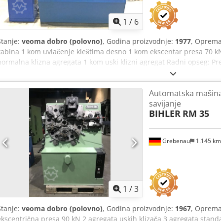
1
/
6
Stanje:
veoma dobro (polovno)
, Godina proizvodnje:
1977
, Oprema
kabina 1 kom uvlačenje kleštima desno 1 kom ekscentar presa 70 k
normalna klizna agregata 1 kom uski klizni agregat Radni opseg: Preč
32 mm Dužina uvlačenja: do 170 mm Kapacitet: do 250/min.
Automatska mašina 
savijanje
BIHLER
RM 35
Grebenau
1.145 k
1
/
3
Stanje:
veoma dobro (polovno)
, Godina proizvodnje:
1967
, Oprema:
ekscentrična presa 90 kN 2 agregata uskih klizača 3 agregata stan