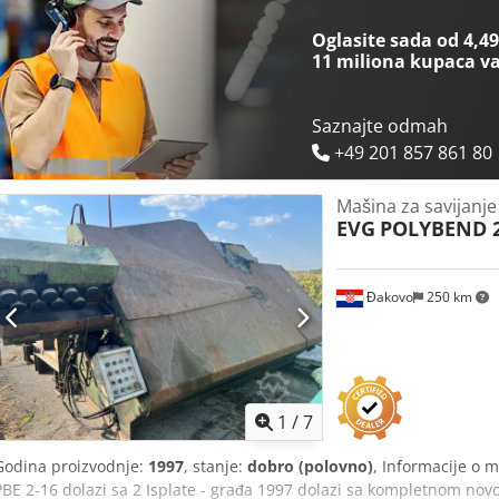
Oglasite sada od 4,49
11 miliona kupaca
va
Saznajte odmah
+49 201 857 861 80
Mašina za savijanje
EVG
POLYBEND 2
Đakovo
250 km
1
/
7
Godina proizvodnje:
1997
, stanje:
dobro (polovno)
, Informacije o 
PBE 2-16 dolazi sa 2 Isplate - građa 1997 dolazi sa kompletnom no