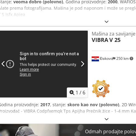
Stanje:
veoma dobro (polovno)
, Godina proizvodnje:
2000
, WAFIOS
Alate prema fotografijama. Mašina je pod naponom i može se pregl
T S Isfx Apiea
Mašina za savijanje
VIBRA
V 25
Đakovo
250 km
1
/
6
Godina proizvodnje:
2017
, stanje:
skoro kao nov (polovno)
, 2D Wi
Proizvođač - VIBRA Codpfxemqk Tps Apijha Prečnik žice - 1-4 mm Kap
Odmah prodajte polo