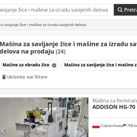
Pretr
 savijanje žice i mašine za izradu savijenih delova
Mašina za savijanje žice i mašine za izradu sa
delova na prodaju
(24)
Mašine za obradu žice
Mašina za savijanje žice i mašine 
Uklonite sve filtere
Mašina za formiranj
ADDISON
HG-70
Częstochowa
768 