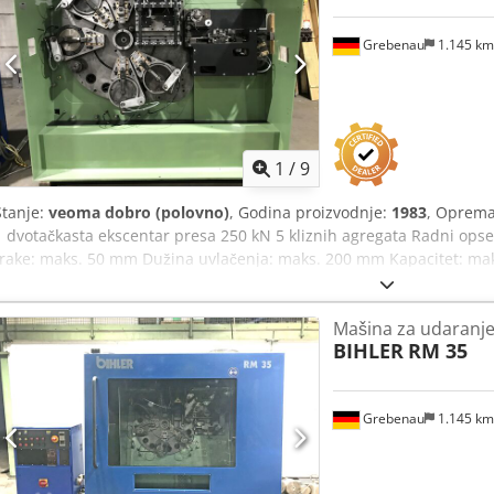
Grebenau
1.145 k
1
/
9
Stanje:
veoma dobro (polovno)
, Godina proizvodnje:
1983
, Oprema
1 dvotačkasta ekscentar presa 250 kN 5 kliznih agregata Radni opseg
trake: maks. 50 mm Dužina uvlačenja: maks. 200 mm Kapacitet: ma
Mašina za udaranje 
BIHLER
RM 35
Grebenau
1.145 k