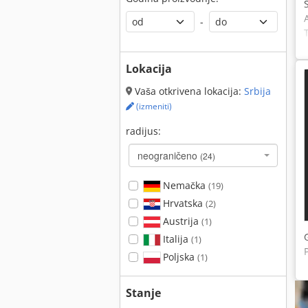
-
Lokacija
Vaša otkrivena lokacija:
Srbija
(izmeniti)
radijus:
neograničeno
(24)
Nemačka
(19)
Hrvatska
(2)
Austrija
(1)
Italija
(1)
Poljska
(1)
Stanje