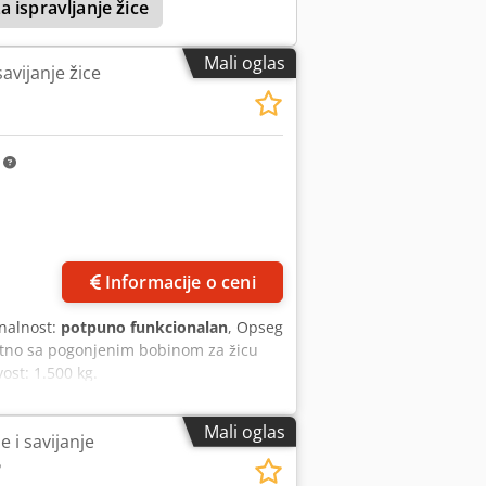
 ispravljanje žice
Mali oglas
avijanje žice
m
Informacije o ceni
onalnost:
potpuno funkcionalan
, Opseg
etno sa pogonjenim bobinom za žicu
st: 1.500 kg.
Mali oglas
 i savijanje
5