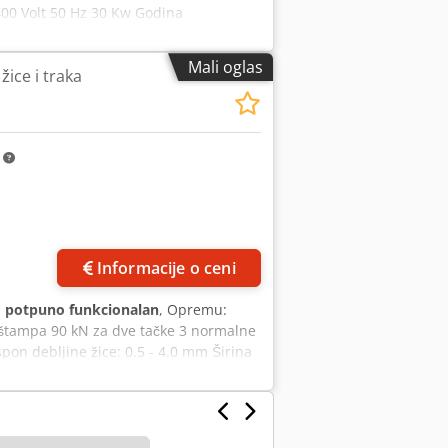
00 Volt 50 Hz 30 Kw Godina
Mali oglas
žice i traka
m
Informacije o ceni
:
potpuno funkcionalan
, Opremu:
 štampa 90 kN za dve tačke 3 normalne
spon debljine žice: 0.5 - 4.0 mm Širina