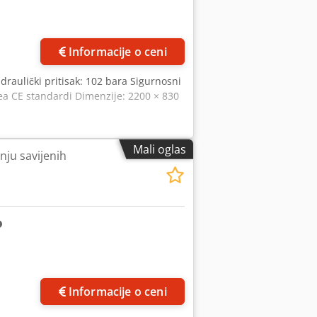
Informacije o ceni
draulički pritisak: 102 bara Sigurnosni
ea CE standardi Dimenzije: 2200 × 830
Mali oglas
nju savijenih
Zatražite više slika
Informacije o ceni