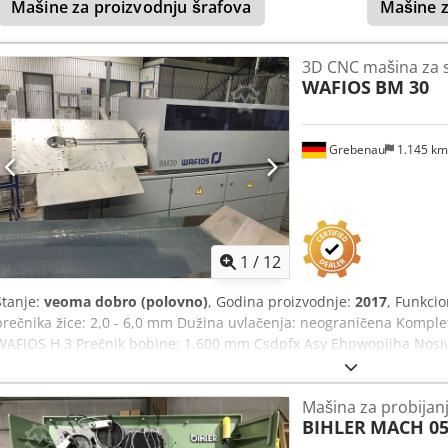
Mašine za proizvodnju šrafova
Mašine za
3D CNC mašina za s
WAFIOS
BM 30
Grebenau
1.145 k
1
/
12
Stanje:
veoma dobro (polovno)
, Godina proizvodnje:
2017
, Funkci
prečnika žice: 2,0 - 6,0 mm Dužina uvlačenja: neograničena Kompl
WAFIOS H 3 Prečnik bobine: 1.600 mm Csdpfx Asy Ehpwopijha Nosivo
Mašina za probijanje
BIHLER
MACH 0