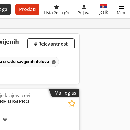
aga
Prodati
Jezik
Lista želja
(0)
Prijava
Meni
vijenih
Relevantnost
za izradu savijenih delova
Mali oglas
e krajeva cevi
 RF DIGIPRO
km