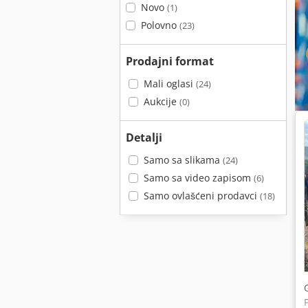
Novo
(1)
Polovno
(23)
Prodajni format
Mali oglasi
(24)
Aukcije
(0)
Detalji
Samo sa slikama
(24)
Samo sa video zapisom
(6)
Samo ovlašćeni prodavci
(18)