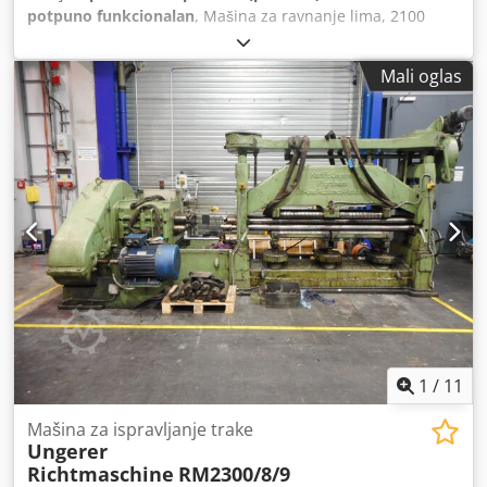
potpuno funkcionalan
, Mašina za ravnanje lima, 2100
mm, Ispravljanje lima, Mašina za izravnavanje ploča 2100
mm Polovni mašina Maksimalna širina lista: 2100 mm
Mali oglas
(2100k8 mm,) Maksimalna debljina lima: 10 mm (1500k10
mm,) Dcsdpfx Aov Tpv Nocyok Broj rolni: 11 kom Prečnik
rolne: 95 mm Elektromotor: Podesiva brzina i smer
Električni podaci: 400 V, 50 Hz, 36 A, 22.5 kV Uključuje
valjkasti transporter.
1
/
11
Mašina za ispravljanje trake
Ungerer
Richtmaschine
RM2300/8/9