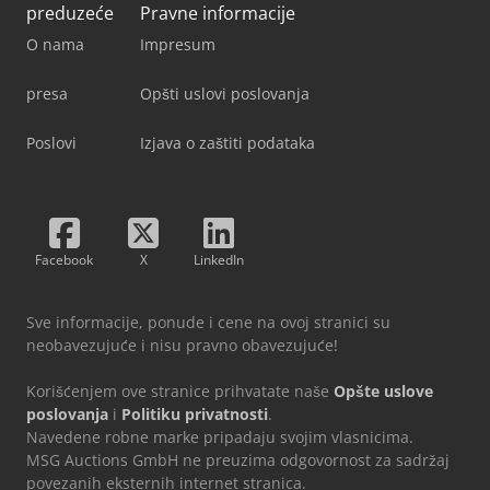
preduzeće
Pravne informacije
O nama
Impresum
presa
Opšti uslovi poslovanja
Poslovi
Izjava o zaštiti podataka
Facebook
X
LinkedIn
Sve informacije, ponude i cene na ovoj stranici su
neobavezujuće i nisu pravno obavezujuće!
Korišćenjem ove stranice prihvatate naše
Opšte uslove
poslovanja
i
Politiku privatnosti
.
Navedene robne marke pripadaju svojim vlasnicima.
MSG Auctions GmbH ne preuzima odgovornost za sadržaj
povezanih eksternih internet stranica.