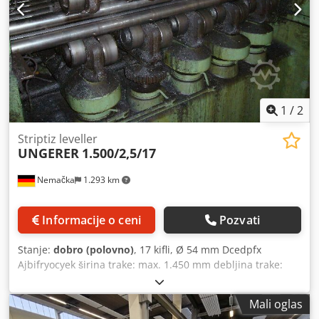
1
/
2
Striptiz leveller
UNGERER
1.500/2,5/17
Nemačka
1.293 km
Informacije o ceni
Pozvati
Stanje:
dobro (polovno)
, 17 kifli, Ø 54 mm Dcedpfx
Ajbifryocyek širina trake: max. 1.450 mm debljina trake:
max. 2,5 mm
Mali oglas