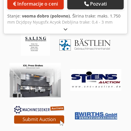
Informacije o ceni
Pozvati
Stanje:
veoma dobro (polovno)
, Širina trake: maks. 1.750
mm Dcjdpsy Nyugsfx Acyok Debljina trake: 0,4 - 3 mm
Opseg zakretanja poprečnog sečenja: +/- 34° Težina
kotura: maks. 25 t Spoljašnji prečnik kotura: maks. 2.000
mm Prečnik osovine: 508 mm Godina proizvodnje:
1971/2004/2020/2023