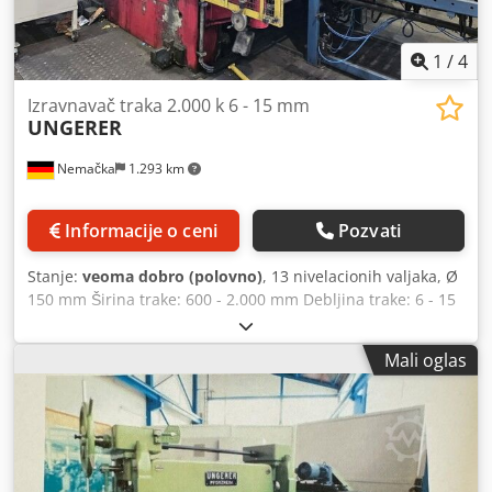
Prečnik valjka za izravnavanje: 95 mm Broj rezervnih
valjaka: 22 / Donji rezervni valjci: 12 / Gornji rezervni valjci:
10 Maksimalna debljina lima da se izravna: 8 mm
1
/
4
Izravnavač traka 2.000 k 6 - 15 mm
UNGERER
Nemačka
1.293 km
Informacije o ceni
Pozvati
Stanje:
veoma dobro (polovno)
, 13 nivelacionih valjaka, Ø
150 mm Širina trake: 600 - 2.000 mm Debljina trake: 6 - 15
mm Tip: 4 hi-kaseta Dodpfx Acov S Ad Djyock
Mali oglas