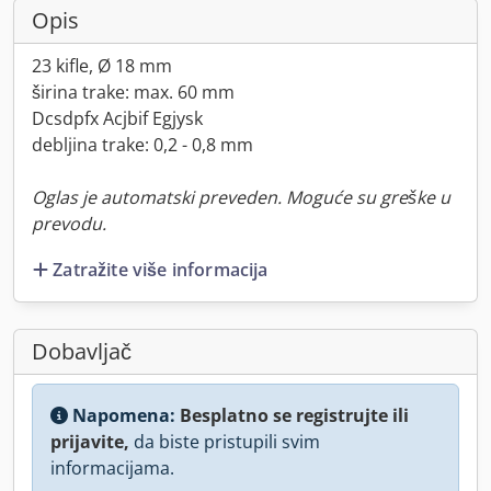
Opis
23 kifle, Ø 18 mm
širina trake: max. 60 mm
Dcsdpfx Acjbif Egjysk
debljina trake: 0,2 - 0,8 mm
Oglas je automatski preveden. Moguće su greške u
prevodu.
Zatražite više informacija
Dobavljač
Napomena:
Besplatno se registrujte ili
prijavite,
da biste pristupili svim
informacijama.