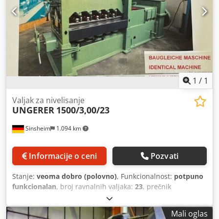
1
/
1
Valjak za nivelisanje
UNGERER
1500/3,00/23
Sinsheim
1.094 km
Informacije o ceni
Pozvati
Stanje:
veoma dobro (polovno)
, Funkcionalnost:
potpuno
funkcionalan
, broj ravnalnih valjaka:
23
, prečnik
ravnajućeg valjka:
47 mm
, Mašina za ravnanje UNGERER
tip 1500/3,00/23 sa dimenzijama: 1500 x 0,50 - 3,00 mm, 23
Mali oglas
ravnajućih valjaka, prečnik ravnajućih valjaka 47 mm