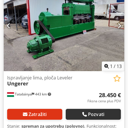
1
/
13
Ispravljanje lima, ploča Leveler
Ungerer
28.450 €
Tatabánya
443 km
Fiksna cena plus PDV
Zatražiti
Pozvati
Stanje:
spreman za upotrebu (polovno)
, Funkcionalnost: