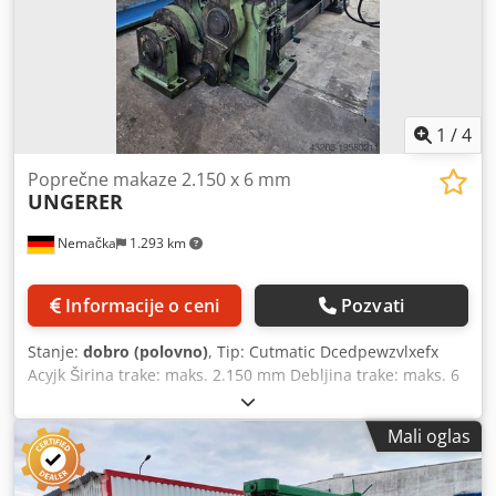
1
/
4
Poprečne makaze 2.150 x 6 mm
UNGERER
Nemačka
1.293 km
Informacije o ceni
Pozvati
Stanje:
dobro (polovno)
, Tip: Cutmatic Dcedpewzvlxefx
Acyjk Širina trake: maks. 2.150 mm Debljina trake: maks. 6
mm
Mali oglas