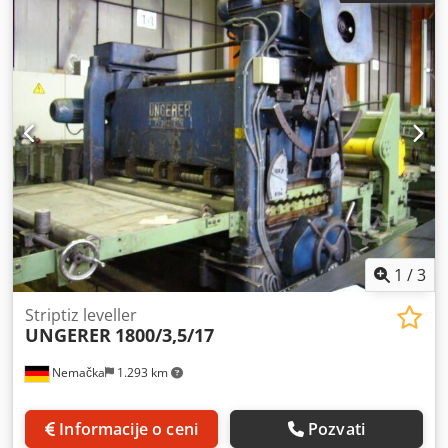
Dcedpjzb Ef Tjfx Acyek
1
/
3
Striptiz leveller
UNGERER
1800/3,5/17
Nemačka
1.293 km
Informacije o ceni
Pozvati