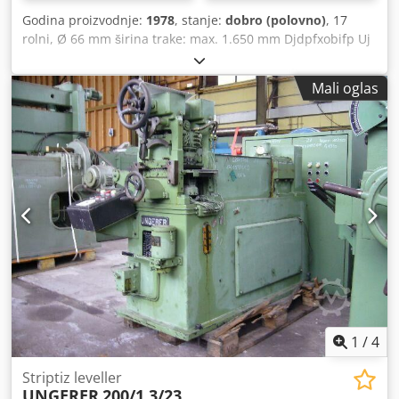
Godina proizvodnje:
1978
, stanje:
dobro (polovno)
, 17
rolni, Ø 66 mm širina trake: max. 1.650 mm Djdpfxobifp Uj
Acyeck debljina trake: max. 3,5 mm
Mali oglas
1
/
4
Striptiz leveller
UNGERER
200/1,3/23