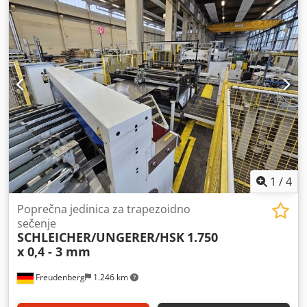
1
/
4
Poprečna jedinica za trapezoidno
sečenje
SCHLEICHER/UNGERER/HSK
1.750
x 0,4 - 3 mm
Freudenberg
1.246 km