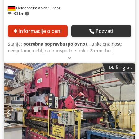
Heidenheim an der Brenz
980 km
Informacije o ceni
Pozvati
Stanje:
potrebna popravka (polovno)
, Funkcionalnost:
neispitano
, debljina transportne trake:
8 mm
, broj
ravnalnih valjaka:
9
, širina transportne trake:
2.200 mm
,
prečnik valjka:
95 mm
, Ispravljač je demontiran! Tehničke
Mali oglas
specifikacije ispravljača RMKSNUMKS / KSNUMKS /
KSNUMKS Dcjdpfx Acozcm Dgoyek Snaga motora
KSNUMKSKV / Širina prolaza ispravljača: KSNUMKS mm
Maks. širina izravnavanja 2200 mm / Broj valjaka za
izravnavanje: 9 komada / Prečnik valjka za ispravljanje: 95
mm Broj rezervnih valjaka: 22 komada / Back-up valjci na
dnu: 12 komada / Back-up valjci na vrhu: 10 komada za
ispravljanje debljine lima mak: 8 mm ENGLESKI: Tehničke
specifikacije RM2300/8/9 levelera Snaga motora: 22 kV /
Širina protoka izravnavača: 2300 mm Maks. širina
niveliranja: 2200 mm / Broj valjaka za izravnavanje: 9 /