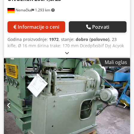
Nemačka
1.293 km
Informacije o ceni
Pozvati
Godina proizvodnje:
1972
, stanje:
dobro (polovno)
, 23
kifle, Ø 16 mm širina trake: 170 mm Dcedpfxsbif Dyj Acyok
debljina trake: 0,2 - 1,3 mm
Mali oglas