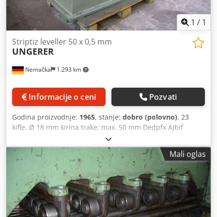
1
/
1
Striptiz leveller 50 x 0,5 mm
UNGERER
Nemačka
1.293 km
Informacije o ceni
Pozvati
Godina proizvodnje:
1965
, stanje:
dobro (polovno)
, 23
kifle, Ø 18 mm širina trake: max. 50 mm Dedpfx Ajbif
Ekjcyjck debljina trake: 0,1 - 0,5 mm
Mali oglas