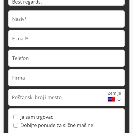
Naziv*
E-mail*
Telefon
Firma
Zemlja
Poštanski broj i mesto
Ja sam trgovac
Dobijte ponude za slične mašine