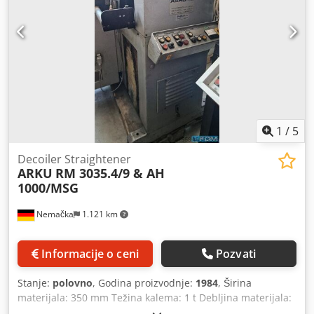
1
/
5
Decoiler Straightener
ARKU
RM 3035.4/9 & AH
1000/MSG
Nemačka
1.121 km
Informacije o ceni
Pozvati
Stanje:
polovno
, Godina proizvodnje:
1984
, Širina
materijala: 350 mm Težina kalema: 1 t Debljina materijala:
0, 5 - 6 mm Unutrašnji prečnik kalema: 380 - 540 mm