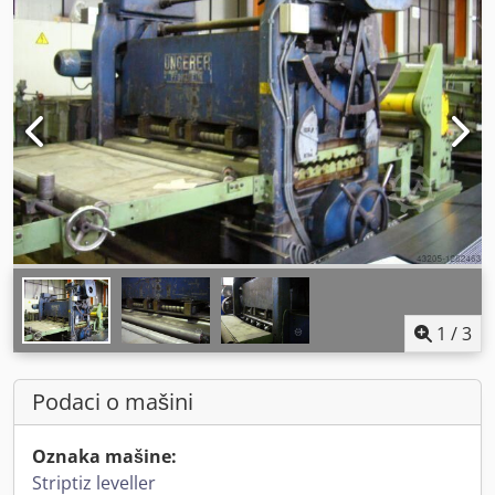
1
/
3
Podaci o mašini
Oznaka mašine:
Striptiz leveller