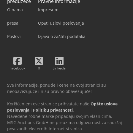
preduzeće
Pravne informacije
O nama
Impresum
presa
Opšti uslovi poslovanja
Poslovi
Izjava o zaštiti podataka
Facebook
X
LinkedIn
Sve informacije, ponude i cene na ovoj stranici su
neobavezujuće i nisu pravno obavezujuće!
Korišćenjem ove stranice prihvatate naše
Opšte uslove
poslovanja
i
Politiku privatnosti
.
Navedene robne marke pripadaju svojim vlasnicima.
MSG Auctions GmbH ne preuzima odgovornost za sadržaj
povezanih eksternih internet stranica.