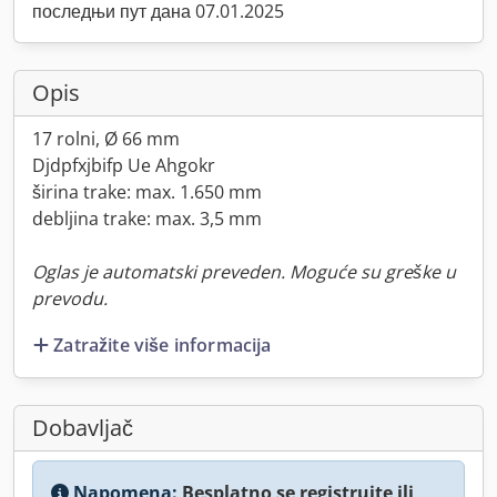
последњи пут дана 07.01.2025
Opis
17 rolni, Ø 66 mm
Djdpfxjbifp Ue Ahgokr
širina trake: max. 1.650 mm
debljina trake: max. 3,5 mm
Oglas je automatski preveden. Moguće su greške u
prevodu.
Zatražite više informacija
Dobavljač
Napomena:
Besplatno se registrujte ili