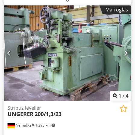
Spoljni prečnik kalema: 1500 mm Broj valjaka za
Mali oglas
nivelisanje: 9 Prečnik valjka za ispravljanje: 30 mm Broj
valjaka za napajanje: 2 Težina ispravljača: 2 t Zahtev za
ispravljanje prostora (ŠkDkV): 2.0 k 2.0 k 1.9 mm Dkjdpst
Hmk Tofx Ahgor Težina koluta: 1,3 t Potreban prostor za
kolutove (ŠkDkV): 1,7 k 1,5 k 1,6 m
1
/
4
Striptiz leveller
UNGERER
200/1,3/23
Nemačka
1.293 km