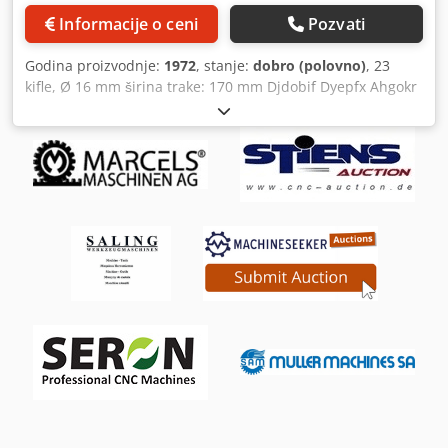
Informacije o ceni
Pozvati
Godina proizvodnje:
1972
, stanje:
dobro (polovno)
, 23
kifle, Ø 16 mm širina trake: 170 mm Djdobif Dyepfx Ahgokr
debljina trake: 0,2 - 1,3 mm