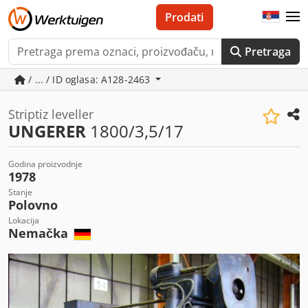
Prodati
Pretraga
/ ... / ID oglasa: A128-2463
Striptiz leveller
UNGERER
1800/3,5/17
Godina proizvodnje
1978
Stanje
Polovno
Lokacija
Nemačka