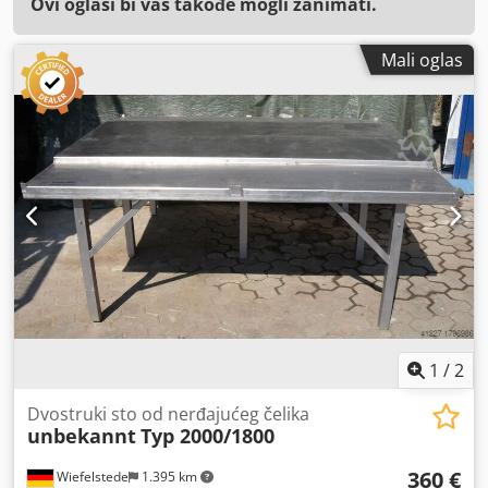
Ovi oglasi bi vas takođe mogli zanimati.
Mali oglas
1
/
2
Dvostruki sto od nerđajućeg čelika
unbekannt
Typ 2000/1800
360 €
Wiefelstede
1.395 km