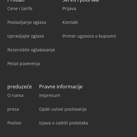
Cene i tarife
Prijava
Postavljanje oglasa
Kontakt
Upravljajte oglase
Primer ugovora o kupovini
Rezervišite oglašavanje
Pečat poverenja
preduzeće
Pravne informacije
O nama
Impresum
presa
Opšti uslovi poslovanja
Poslovi
Izjava o zaštiti podataka