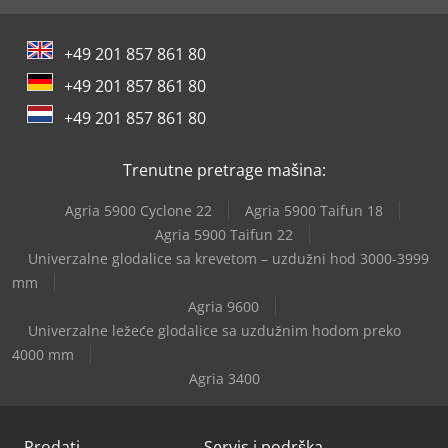
+49 201 857 861 80
+49 201 857 861 80
+49 201 857 861 80
Trenutne pretrage mašina:
Agria 5900 Cyclone 22
Agria 5900 Taifun 18
Agria 5900 Taifun 22
Univerzalne glodalice sa krevetom – uzdužni hod 3000-3999
mm
Agria 9600
Univerzalne ležeće glodalice sa uzdužnim hodom preko
4000 mm
Agria 3400
Prodati
Servis i podrška