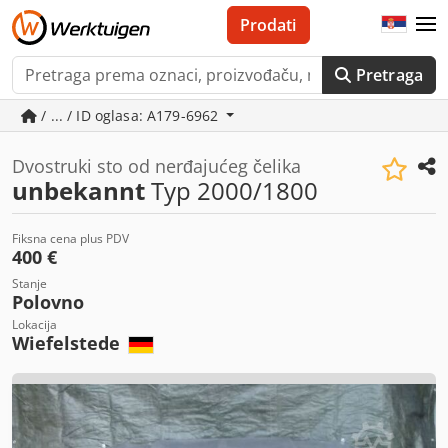
Prodati
Pretraga
/ ... / ID oglasa: A179-6962
Dvostruki sto od nerđajućeg čelika
unbekannt
Typ 2000/1800
Fiksna cena plus PDV
400 €
Stanje
Polovno
Lokacija
Wiefelstede