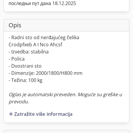
последњи пут дана 18.12.2025
Opis
- Radni sto od nerđajućeg čelika
Crodpfxeb A I Nco Ahcsf
- Izvedba: stabilna
- Polica
- Dvostrani sto
- Dimenzije: 2000/1800/H800 mm
- Težina: 100 kg
Oglas je automatski preveden. Moguće su greške u
prevodu.
Zatražite više informacija