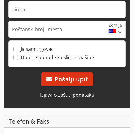
Firma
Zemlja
Poštanski broj i mesto
Ja sam trgovac
Dobijte ponude za slične mašine
Pošalji upit
Izjava o zaštiti podataka
Telefon & Faks