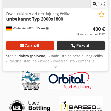
1
/
2
Dvostruki sto od nerđajućeg čelika
unbekannt
Typ 2000x1800
400 €
Wiefelstede
1.395 km
Fiksna cena plus PDV
Zatražiti
Pozvati
Stanje:
dobro (polovno)
, - Radni sto od nerdjajućeg čelika
- Izvedba: stabilna - Polica - Dvostrani sto - Dimenzije:
2000/1800/H810 mm Cjdpfob A I Ndex Ahcerf - Težina: 117
kg