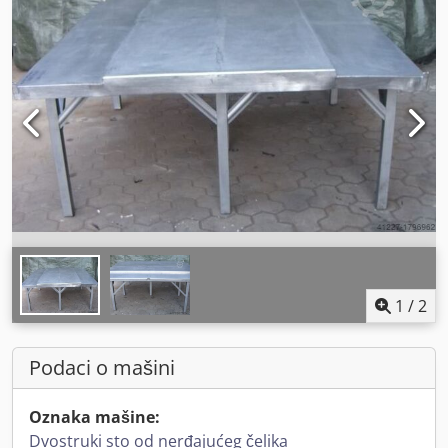
1
/
2
Podaci o mašini
Oznaka mašine:
Dvostruki sto od nerđajućeg čelika