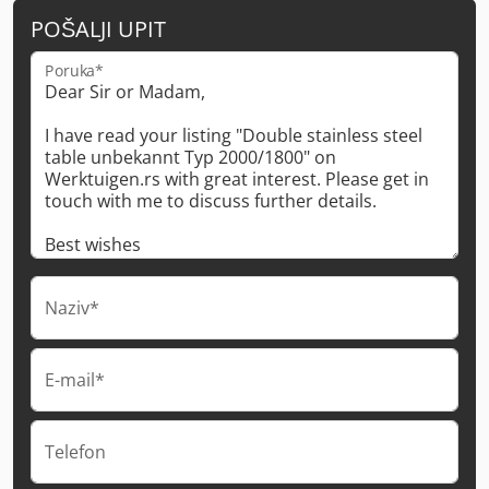
POŠALJI UPIT
Poruka*
Naziv*
E-mail*
Telefon