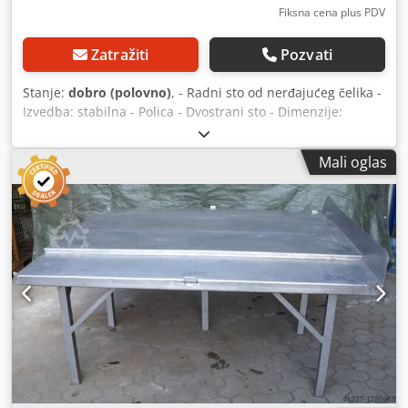
Fiksna cena plus PDV
Zatražiti
Pozvati
Stanje:
dobro (polovno)
, - Radni sto od nerđajućeg čelika -
Izvedba: stabilna - Polica - Dvostrani sto - Dimenzije:
2000/1800/H800 mm Cjdpfx Asb A I N Iehcsrf - Težina: 120
kg
Mali oglas