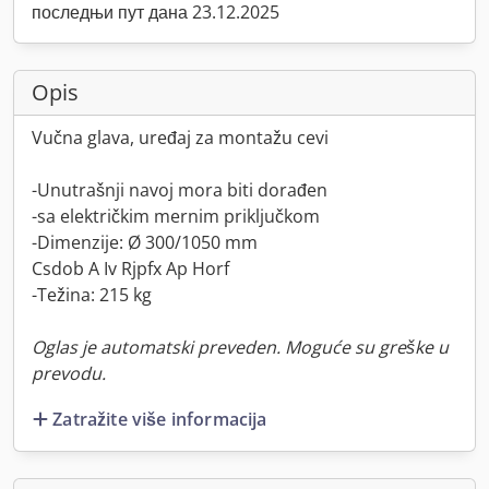
последњи пут дана 23.12.2025
Opis
Vučna glava, uređaj za montažu cevi
-Unutrašnji navoj mora biti dorađen
-sa električkim mernim priključkom
-Dimenzije: Ø 300/1050 mm
Csdob A Iv Rjpfx Ap Horf
-Težina: 215 kg
Oglas je automatski preveden. Moguće su greške u
prevodu.
Zatražite više informacija