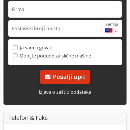
Firma
Zemlja
Poštanski broj i mesto
Ja sam trgovac
Dobijte ponude za slične mašine
Pošalji upit
Izjava o zaštiti podataka
Telefon & Faks