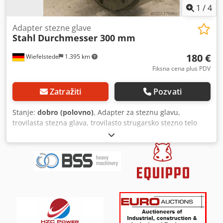
1
/
4
Adapter stezne glave
Stahl
Durchmesser 300 mm
180 €
Wiefelstede
1.395 km
Fiksna cena plus PDV
Zatražiti
Pozvati
Stanje:
dobro (polovno)
, Adapter za steznu glavu,
trovilasta stezna glava, trovilasto strugarsko stezno telo
Cjdpfxob A Szij Ap Herf - Spoljašnji prečnik: Ø 300 mm -
Montažni konus: Ø 139 mm, Camlock veličina 8 - Raspored
rupa: Ø 172x6 mm - Prihvatni navoj: Ø 80x5 mm - Težina:
46 kg