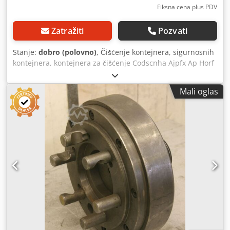
Fiksna cena plus PDV
Zatražiti
Pozvati
Stanje:
dobro (polovno)
, Čišćenje kontejnera, sigurnosnih
kontejnera, kontejnera za čišćenje Codscnha Ajpfx Ap Horf
-Materijal: čelični lim -Kontejner: Ø 295 k 235 mm -Ekran
korpa: Ø 265 k 100 mm -Količina: 3k uređaji na
Mali oglas
raspolaganju -Cena: po komadu -Dimenzije: 310/370 / H740
mm, -Težina: 8 kg