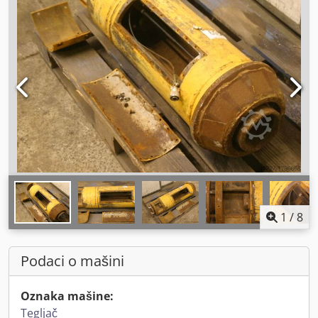
1
/
8
Podaci o mašini
Oznaka mašine:
Tegljač