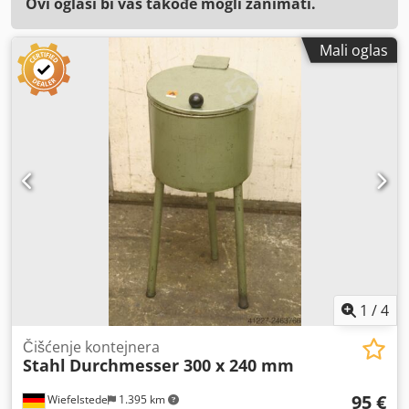
Ovi oglasi bi vas takođe mogli zanimati.
Mali oglas
1
/
4
Čišćenje kontejnera
Stahl
Durchmesser 300 x 240 mm
95 €
Wiefelstede
1.395 km