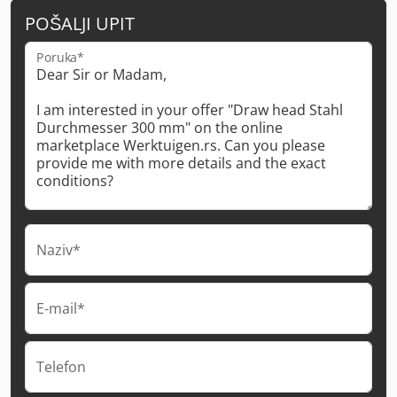
POŠALJI UPIT
Poruka*
Naziv*
E-mail*
Telefon