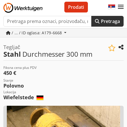
Prodati
Pretraga
/ ... / ID oglasa: A179-6668
Tegljač
Stahl
Durchmesser 300 mm
Fiksna cena plus PDV
450 €
Stanje
Polovno
Lokacija
Wiefelstede