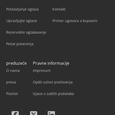
Postavljanje oglasa
Kontakt
Upravljajte oglase
Primer ugovora o kupovini
Rezervišite oglašavanje
Pečat poverenja
preduzeće
Pravne informacije
O nama
Impresum
presa
Opšti uslovi poslovanja
Poslovi
Izjava o zaštiti podataka