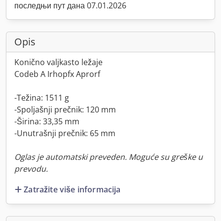
последњи пут дана 07.01.2026
Opis
Konično valjkasto ležaje
Codeb A Irhopfx Aprorf
-Težina: 1511 g
-Spoljašnji prečnik: 120 mm
-Širina: 33,35 mm
-Unutrašnji prečnik: 65 mm
Oglas je automatski preveden. Moguće su greške u
prevodu.
Zatražite više informacija