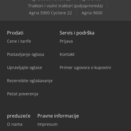
Traktori i vučni traktori (poljoprivreda)
Agria 5900 Cyclone 22
Agria 9600
Prodati
Servis i podrška
Cene i tarife
Prijava
Postavljanje oglasa
Kontakt
Upravljajte oglase
Primer ugovora o kupovini
Rezervišite oglašavanje
Pečat poverenja
preduzeće
Pravne informacije
O nama
Impresum