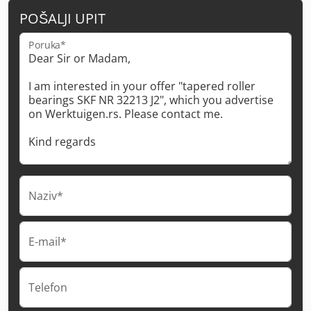
POŠALJI UPIT
Poruka*
Naziv*
E-mail*
Telefon