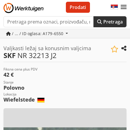
Prodati
Pretraga
/ ... / ID oglasa: A179-6550
Valjkasti ležaj sa konusnim valjcima
SKF
NR 32213 J2
Fiksna cena plus PDV
42 €
Stanje
Polovno
Lokacija
Wiefelstede