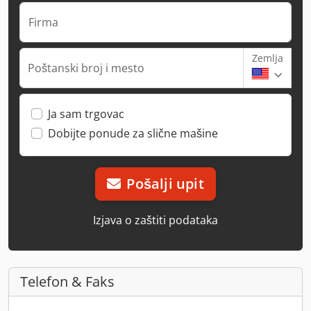
Firma
Zemlja
Poštanski broj i mesto
Ja sam trgovac
Dobijte ponude za slične mašine
Pošalji upit
Izjava o zaštiti podataka
Telefon & Faks