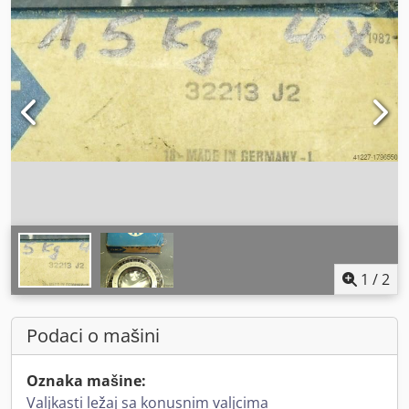
1
/
2
Podaci o mašini
Oznaka mašine:
Valjkasti ležaj sa konusnim valjcima