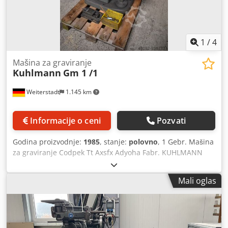
1
/
4
Mašina za graviranje
Kuhlmann
Gm 1 /1
Weiterstadt
1.145 km
Informacije o ceni
Pozvati
Godina proizvodnje:
1985
, stanje:
polovno
, 1 Gebr. Mašina
za graviranje Codpek Tt Axsfx Adyoha Fabr. KUHLMANN
Ukucaj GM I-I Radni prostor: 320 x 200 x 280 Šablonski sto
500 x 400 mm, Radni sto 500 x 200 mm 3D – Buđ – uređaj
Mali oglas
za graviranje TGV – Ploča – uređaj za graviranje Razni
predlošci i skupovi vrsta Div. graviranje stylusa Domet
brzine 4.200 – 20.000 rpm Space requirement approx. 1.2 ×
1 × 1.5 m Težina oko 250 kg