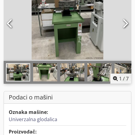
1
/
7
Podaci o mašini
Oznaka mašine:
Univerzalna glodalica
Proizvođač: