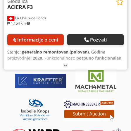
Glodalica
ACIERA
F3
La Chaux-de-Fonds
1.154 km
Informacije o ceni
Pozvati
Stanje:
generalno remontovan (polovan)
, Godina
proizvodnje:
2020
, Funkcionalnost:
potpuno funkcionalan
,
Frezerska mašina Aciera F3, nedavno remontovana, sa
novim upravljačem i škripcima Chodpey Ivd Uofx Adysa