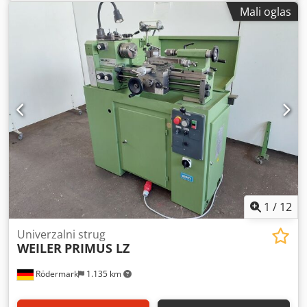
Namena: Fina gravura, kopirno glodanje, radovi na
Mali oglas
modelima • Radno polje (obradak): cca 200 x 350 mm •
Područje kopir šablona: cca 320 x 450 mm •
Uvećanje/smanjenje: 1:1,5 do 1:10 • Godina proizvodnje:
nepoznata • Motor vretena: cca 250W • Brzina vretena: Više
stepena, varijabilna • Stanje: Polovno, provereno, potpuno
funkcionalno
1
/
12
Univerzalni strug
WEILER
PRIMUS LZ
Rödermark
1.135 km