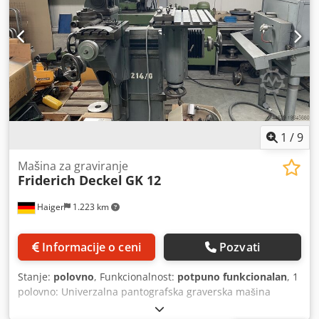
1
/
9
Mašina za graviranje
Friderich Deckel
GK 12
Haiger
1.223 km
Informacije o ceni
Pozvati
Stanje:
polovno
, Funkcionalnost:
potpuno funkcionalan
, 1
polovno: Univerzalna pantografska graverska mašina
Chedpfoxa Ap Esx Adyea • Model: Fridrich Deckel GK 12 •