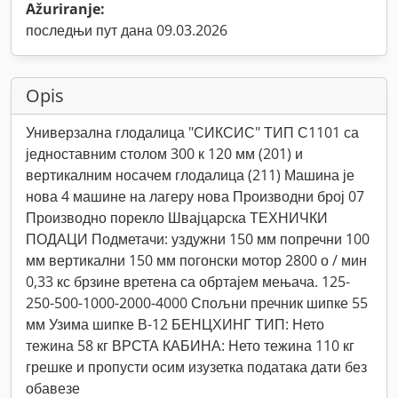
Ažuriranje:
последњи пут дана 09.03.2026
Opis
Универзална глодалица "СИКСИС" ТИП С1101 са
једноставним столом 300 к 120 мм (201) и
вертикалним носачем глодалица (211) Машина је
нова 4 машине на лагеру нова Производни број 07
Производно порекло Швајцарска ТЕХНИЧКИ
ПОДАЦИ Подметачи: уздужни 150 мм попречни 100
мм вертикални 150 мм погонски мотор 2800 о / мин
0,33 кс брзине вретена са обртајем мењача. 125-
250-500-1000-2000-4000 Спољни пречник шипке 55
мм Узима шипке В-12 БЕНЦХИНГ ТИП: Нето
тежина 58 кг ВРСТА КАБИНА: Нето тежина 110 кг
грешке и пропусти осим изузетка података дати без
обавезе