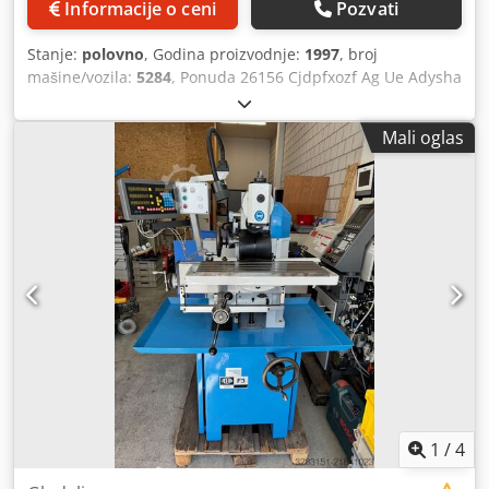
Informacije o ceni
Pozvati
Stanje:
polovno
, Godina proizvodnje:
1997
, broj
mašine/vozila:
5284
, Ponuda 26156 Cjdpfxozf Ag Ue Adysha
Tehnički podaci: - Visina osovine: 120 mm - Rastojanje
između vrhova: 450 mm - Najveći prečnik obrtanja preko
Mali oglas
ležišta: 250 mm - Provrt vretena: 23 mm - Prihvat vretena
sa navojnim čepom prema DIN 55027 - Konus prihvata
pinole konjića: MK 2 - 20 brzina vretena: 60 - 3000 o/min -
Pomaci – uzdužno: 0,03 - 3,0 mm – poprečno: 0,015 - 0,150
mm - Navojni koraci: 0,25 - 5 mm - Pogon: 400 V / 1,1 / 1,5
kW - Potreban prostor (približno): Š 1200 x V 1250 x D 650
mm - Težina (približno): 700 kg - Sa: - 3-čeljusna stezna
glava, - Multifix brzi držač alata sa 3 umetka, - Prateće
vrhove, - Set steznih čaura
1
/
4