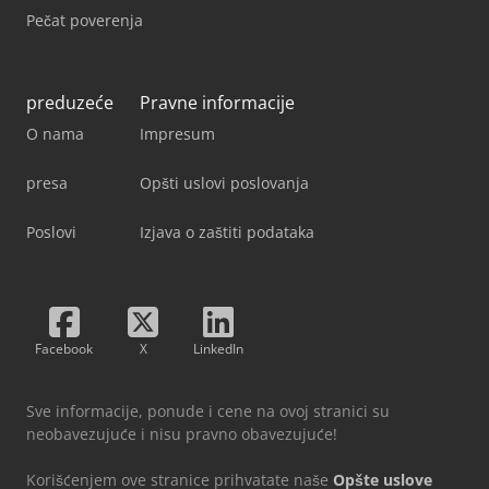
Pečat poverenja
preduzeće
Pravne informacije
O nama
Impresum
presa
Opšti uslovi poslovanja
Poslovi
Izjava o zaštiti podataka
Facebook
X
LinkedIn
Sve informacije, ponude i cene na ovoj stranici su
neobavezujuće i nisu pravno obavezujuće!
Korišćenjem ove stranice prihvatate naše
Opšte uslove