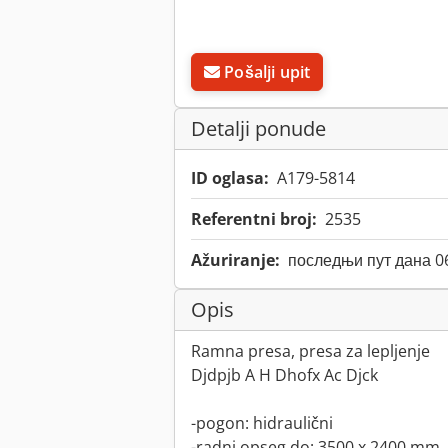
Pošalji upit
Detalji ponude
ID oglasa:
A179-5814
Referentni broj:
2535
Ažuriranje:
последњи пут дана 0
Opis
Ramna presa, presa za lepljenje
Djdpjb A H Dhofx Ac Djck
-pogon: hidraulični
-radni opseg do: 3500 x 2400 mm