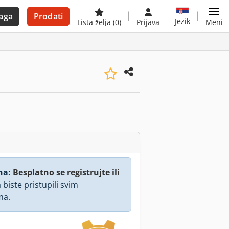
aga
Prodati
Jezik
Lista želja
(0)
Prijava
Meni
na:
Besplatno se registrujte ili
 biste pristupili svim
ma.