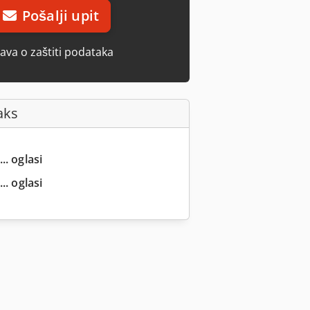
Pošalji upit
java o zaštiti podataka
aks
.. oglasi
.. oglasi