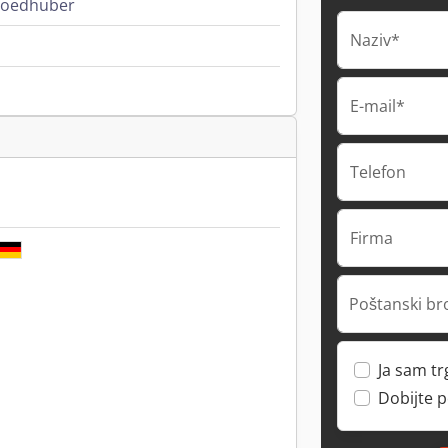
roedhuber
Naziv*
E-mail*
Telefon
Firma
Poštanski br
Ja sam t
Dobijte 