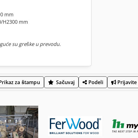
700 mm
00/H2300 mm
guće su greške u prevodu.
Prikaz za štampu
Sačuvaj
Podeli
Prijavite