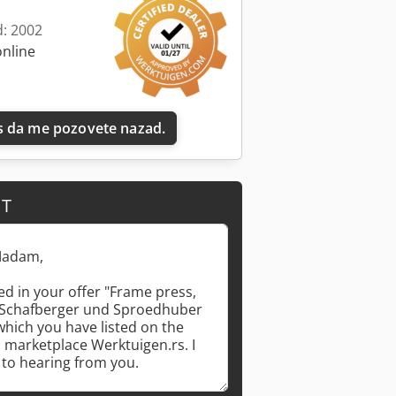
d: 2002
online
 da me pozovete nazad.
IT