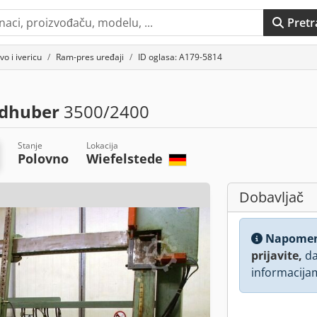
Pretr
o i ivericu
Ram-pres uređaji
ID oglasa: A179-5814
edhuber
3500/2400
Stanje
Lokacija
Polovno
Wiefelstede
Dobavljač
Napome
prijavite,
da
informacija