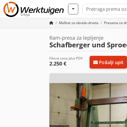
Srbija
Mašine za obradu drveta
Presama za drv
Ram-presa za lepljenje
Schafberger und Spro
Fiksna cena plus PDV
Pošalji upit
2.250 €