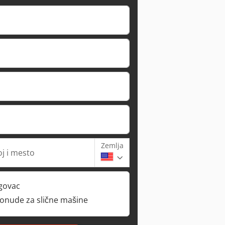
Zemlja
oj i mesto
rgovac
ponude za slične mašine