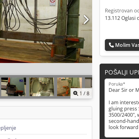
Registrovan o
13.112 Oglasi 
Molim Vas
POŠALJI UP
Poruka*
1
/
8
pljenje