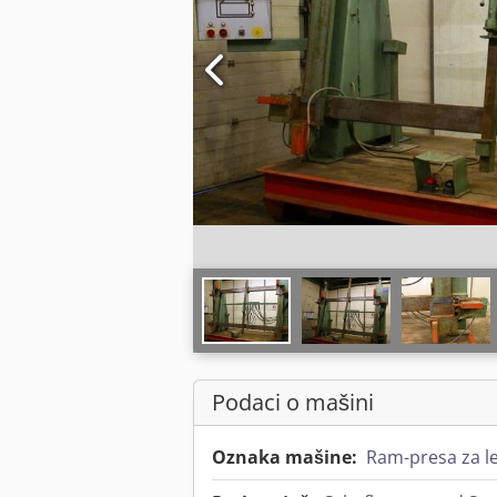
Podaci o mašini
Oznaka mašine:
Ram-presa za le