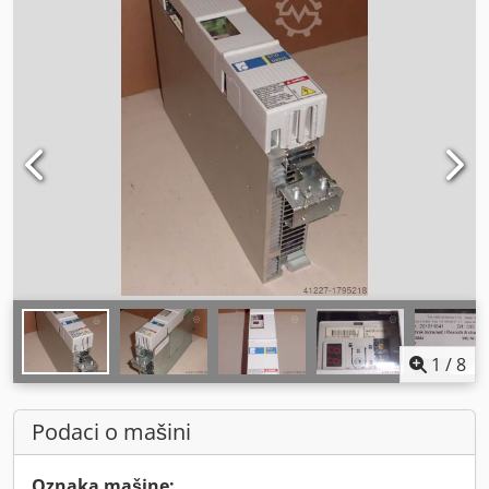
1
/
8
Podaci o mašini
Oznaka mašine: