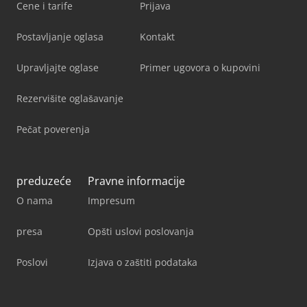
Cene i tarife
Prijava
Postavljanje oglasa
Kontakt
Upravljajte oglase
Primer ugovora o kupovini
Rezervišite oglašavanje
Pečat poverenja
preduzeće
Pravne informacije
O nama
Impresum
presa
Opšti uslovi poslovanja
Poslovi
Izjava o zaštiti podataka