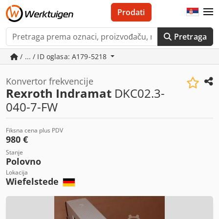
Prodati
Pretraga
/ ... / ID oglasa: A179-5218
Konvertor frekvencije
Rexroth Indramat
DKC02.3-
040-7-FW
Fiksna cena plus PDV
980 €
Stanje
Polovno
Lokacija
Wiefelstede