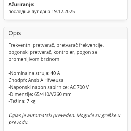
Ažuriranje:
последњи пут дана 19.12.2025
Opis
Frekventni pretvarač, pretvarač frekvencije,
pogonski pretvarač, kontroler, pogon sa
promenljivom brzinom
-Nominalna struja: 40 A
Chodpfx Ansb A Hfweusa
-Naponski napon sabirnice: AC 700 V
-Dimenzije: 65/410/V260 mm
-Težina: 7 kg
Oglas je automatski preveden. Moguće su greške u
prevodu.