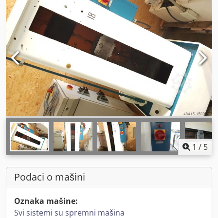
1
/
5
Podaci o mašini
Oznaka mašine:
Svi sistemi su spremni mašina