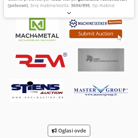
(polovan)
, broj mašine/vozila:
3694/895
, tip mašine:
vertikalna unutrašnja mašina za broširanje proizvođač:
Rausch tip: RS 3/1000 ugrađeno: 1993 total rebuild in:
5/2021 by WiemersAG težina: 400kg snaga vuče: 3.000kg
(30kN) brzina brošura: 3m/min & 6m/min brzina povraćaja:
6m/min maksimalni moždani udar: 1000mm Codpfx Ajgw
Hvnjh Herf maksimalna dužina alata: 1200mm veličina
stola /radna površina: 430mm x 320mm (340mm x 220mm)
radne stanice: 1 računar pogon: mehanički pogonski
sistem motor: 2,5kW/ 3kW napajanje: 400Volt/ 50Hz
oprema: rashladni sistem opaska: mašina pod strujom na
lageru opcionalni pribor dostupan na zahtev: alati, držač
radnog mesta Detaljnije tehničke informacije u listu sa
podacima (nemački) u aneksu. Informacije o nama:
specijalizovani smo za polovnu mašinu za broširanje i još
uvek imamo u bilo kom trenutku oko 80 komada korišćenih
mašina za broširanje u našim lagerima, vertikalnim i
horizontalnim mašinama od 3000kg do 63.000kg vuče silu i
od 1000mm potez do 3500mm potez.
Oglasi ovde