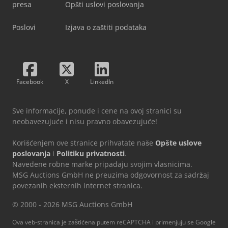
presa
Opšti uslovi poslovanja
Poslovi
Izjava o zaštiti podataka
Facebook
X
LinkedIn
Sve informacije, ponude i cene na ovoj stranici su
neobavezujuće i nisu pravno obavezujuće!
Korišćenjem ove stranice prihvatate naše
Opšte uslove
poslovanja
i
Politiku privatnosti
.
Navedene robne marke pripadaju svojim vlasnicima.
MSG Auctions GmbH ne preuzima odgovornost za sadržaj
povezanih eksternih internet stranica.
© 2000 - 2026 MSG Auctions GmbH
Ova veb-stranica je zaštićena putem reCAPTCHA i primenjuju se Google