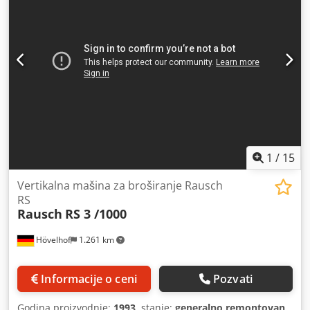
1
/
15
Vertikalna mašina za broširanje Rausch
RS
Rausch
RS 3 /1000
Hövelhof
1.261 km
Informacije o ceni
Pozvati
Godina proizvodnje:
1993
, stanje:
generalno remontovan