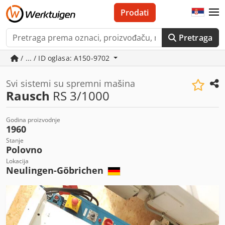
Prodati
Pretraga
/ ... / ID oglasa: A150-9702
Svi sistemi su spremni mašina
Rausch
RS 3/1000
Godina proizvodnje
1960
Stanje
Polovno
Lokacija
Neulingen-Göbrichen