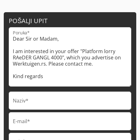
POŠALJI UPIT
Poruka*
Naziv*
E-mail*