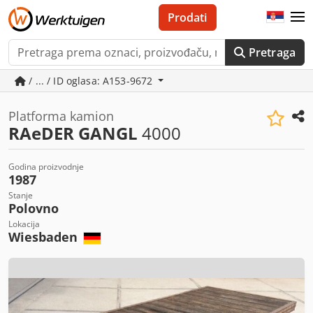
Prodati
Pretraga
/ ... / ID oglasa: A153-9672
Platforma kamion
RAeDER GANGL
4000
Godina proizvodnje
1987
Stanje
Polovno
Lokacija
Wiesbaden