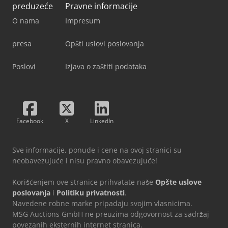
preduzeće
Pravne informacije
O nama
Impresum
presa
Opšti uslovi poslovanja
Poslovi
Izjava o zaštiti podataka
Facebook
X
LinkedIn
Sve informacije, ponude i cene na ovoj stranici su
neobavezujuće i nisu pravno obavezujuće!
Korišćenjem ove stranice prihvatate naše
Opšte uslove
poslovanja
i
Politiku privatnosti
.
Navedene robne marke pripadaju svojim vlasnicima.
MSG Auctions GmbH ne preuzima odgovornost za sadržaj
povezanih eksternih internet stranica.