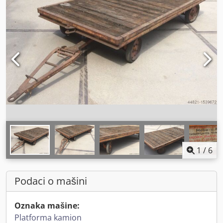
1
/
6
Podaci o mašini
Oznaka mašine:
Platforma kamion