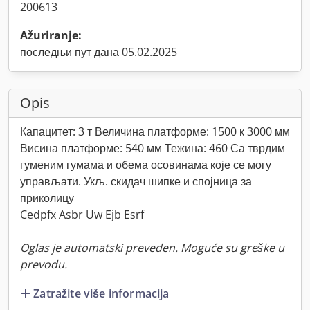
200613
Ažuriranje:
последњи пут дана 05.02.2025
Opis
Капацитет: 3 т Величина платформе: 1500 к 3000 мм
Висина платформе: 540 мм Тежина: 460 Са тврдим
гуменим гумама и обема осовинама које се могу
управљати. Укљ. скидач шипке и спојница за
приколицу
Cedpfx Asbr Uw Ejb Esrf
Oglas je automatski preveden. Moguće su greške u
prevodu.
Zatražite više informacija