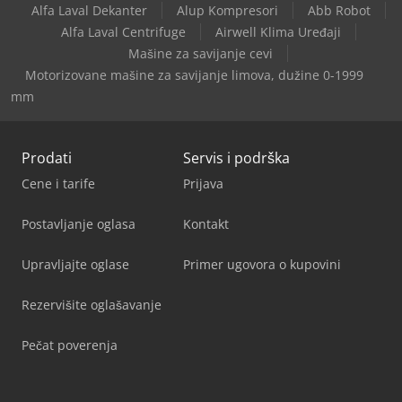
Alfa Laval Dekanter
Alup Kompresori
Abb Robot
Alfa Laval Centrifuge
Airwell Klima Uređaji
Mašine za savijanje cevi
Motorizovane mašine za savijanje limova, dužine 0-1999
mm
Prodati
Servis i podrška
Cene i tarife
Prijava
Postavljanje oglasa
Kontakt
Upravljajte oglase
Primer ugovora o kupovini
Rezervišite oglašavanje
Pečat poverenja