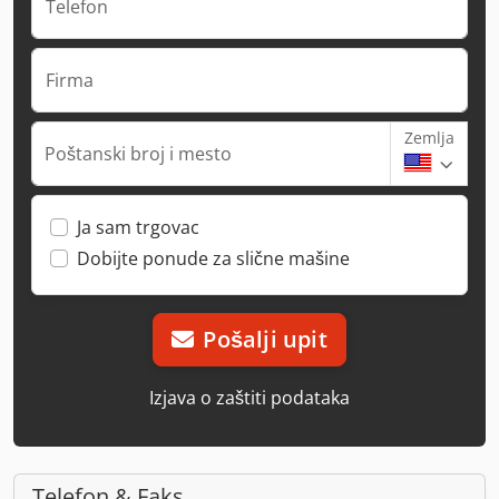
Telefon
Firma
Zemlja
Poštanski broj i mesto
Ja sam trgovac
Dobijte ponude za slične mašine
Pošalji upit
Izjava o zaštiti podataka
Telefon & Faks