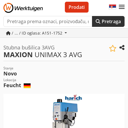
Prodati
Pretraga
/ ... / ID oglasa: A151-1752
Stubna bušilica 3AVG
MAXION
UNIMAX 3 AVG
Stanje
Novo
Lokacija
Feucht