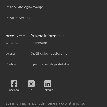
Rezervišite oglašavanje
Pečat poverenja
preduzeće
Pravne informacije
O nama
Impresum
presa
Opšti uslovi poslovanja
Poslovi
Izjava o zaštiti podataka
Facebook
X
LinkedIn
Sve informacije, ponude i cene na ovoj stranici su