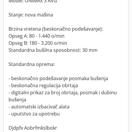
Model: UNIMAX 3 AVG
Stanje: nova mašina
Brzina vretena (beskonačno podešavanje):
Opseg A: 80 - 1.440 o/min
Opseg B: 180 - 3.200 o/min
Standardna bušilna sposobnost: 30 mm
Standardna oprema:
- beskonačno podešavanje posmaka bušenja
- beskonačna regulacija obrtaja
- digitalni prikaz za broj obrtaja, posmak i dubinu
bušenja
- automatski izbacivač alata
- uputstvo za upotrebu
Djdpfx Aobrfmkslbokr