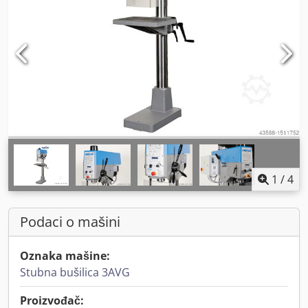
1
/
4
Podaci o mašini
Oznaka mašine:
Stubna bušilica 3AVG
Proizvođač: