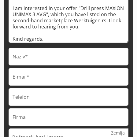
Naziv*
E-mail*
Telefon
Firma
Zemlja