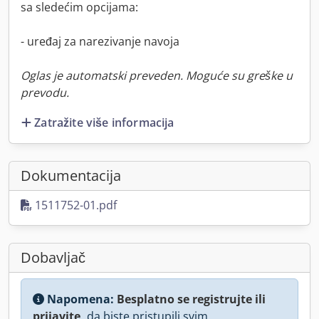
sa sledećim opcijama:
- uređaj za narezivanje navoja
Oglas je automatski preveden. Moguće su greške u
prevodu.
Zatražite više informacija
Dokumentacija
1511752-01.pdf
Dobavljač
Napomena:
Besplatno se registrujte ili
prijavite,
da biste pristupili svim