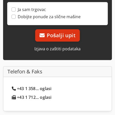
Ja sam trgovac
Dobijte ponude za slične mašine
Pošalji upit
Izjava o zaštiti podataka
Telefon & Faks
+43 1 358... oglasi
+43 1 712... oglasi