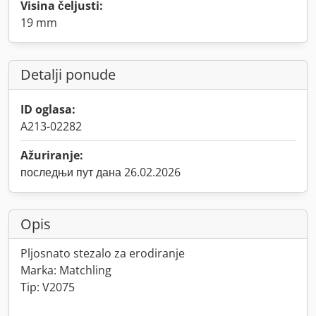
Visina čeljusti:
19 mm
Detalji ponude
ID oglasa:
A213-02282
Ažuriranje:
последњи пут дана 26.02.2026
Opis
Pljosnato stezalo za erodiranje
Marka: Matchling
Tip: V2075