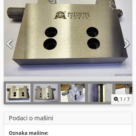
1
/
7
Podaci o mašini
Oznaka mašine: