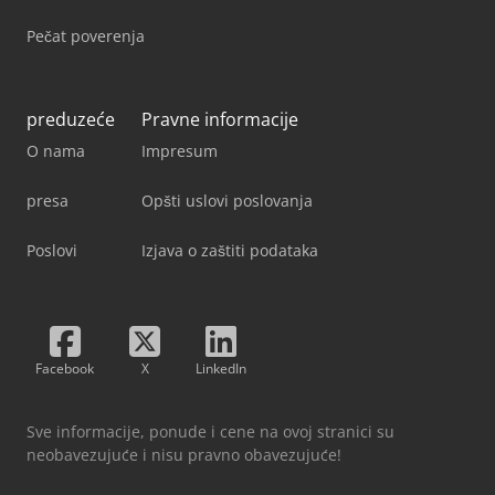
Pečat poverenja
preduzeće
Pravne informacije
O nama
Impresum
presa
Opšti uslovi poslovanja
Poslovi
Izjava o zaštiti podataka
Facebook
X
LinkedIn
Sve informacije, ponude i cene na ovoj stranici su
neobavezujuće i nisu pravno obavezujuće!