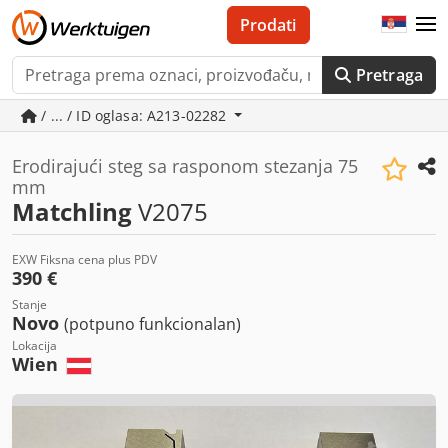
Prodati
Pretraga
/ ... / ID oglasa: A213-02282
Erodirajući steg sa rasponom stezanja 75
mm
Matchling
V2075
EXW Fiksna cena plus PDV
390 €
Stanje
Novo
(potpuno funkcionalan)
Lokacija
Wien