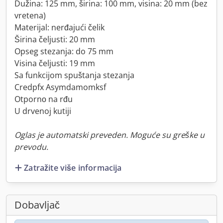
Dužina: 125 mm, širina: 100 mm, visina: 20 mm (bez
vretena)
Materijal: nerđajući čelik
Širina čeljusti: 20 mm
Opseg stezanja: do 75 mm
Visina čeljusti: 19 mm
Sa funkcijom spuštanja stezanja
Credpfx Asymdamomksf
Otpornо na rđu
U drvenoj kutiji
Oglas je automatski preveden. Moguće su greške u
prevodu.
Zatražite više informacija
Dobavljač