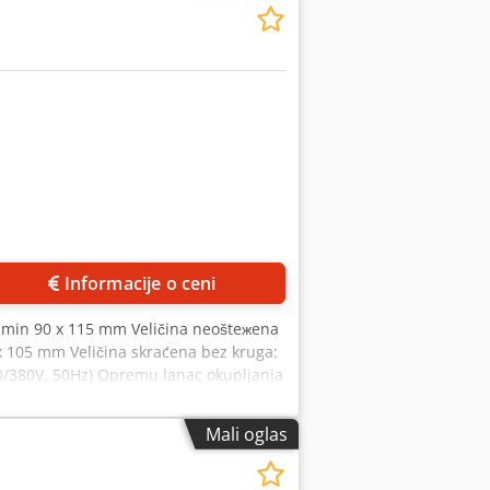
Informacije o ceni
 min 90 x 115 mm Veličina neošteжena
 105 mm Veličina skraćena bez kruga:
0/380V, 50Hz) Opremu lanac okupljanja
eder 1529 jedinica za ušivanje •
ha • 2 ušivene glave HK 75 Tri trimera
Mali oglas
kup priručnika operatera • 1set
schweig • sledeći aerodrom: Nemačka-