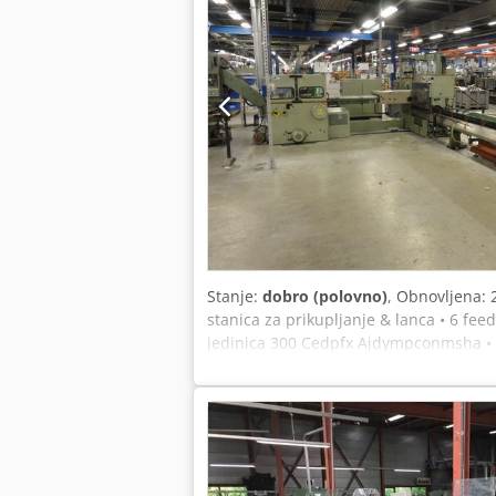
Stanje:
dobro (polovno)
, Obnovljena: 
stanica za prikupljanje & lanca • 6 fee
jedinica 300 Cedpfx Ajdympconmsha • 2 