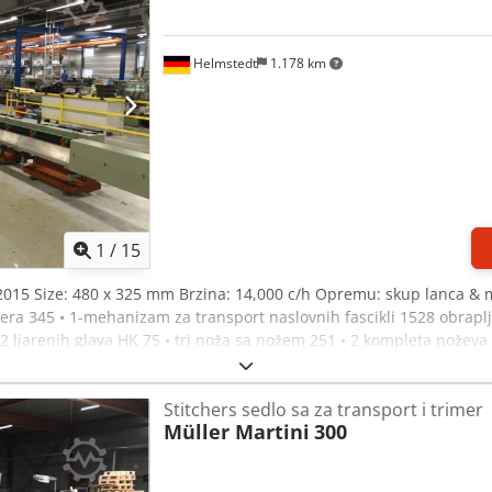
Helmstedt
1.178 km
1
/
15
2015 Size: 480 x 325 mm Brzina: 14,000 c/h Opremu: skup lanca & 
dera 345 • 1-mehanizam za transport naslovnih fascikli 1528 obraplj
ljarenih glava HK 75 • tri noža sa nožem 251 • 2 kompleta noževa 
Stitchers sedlo sa za transport i trimer
Müller Martini
300