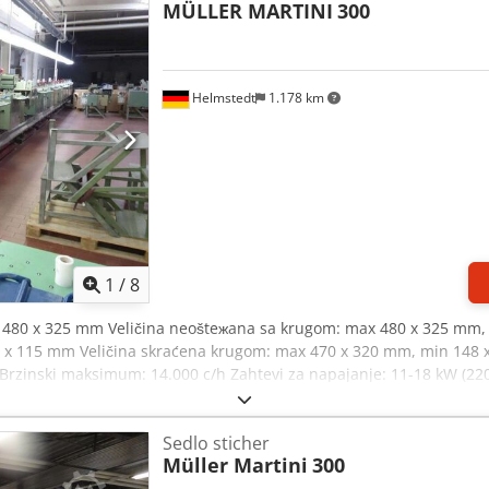
MÜLLER MARTINI
300
Helmstedt
1.178 km
1
/
8
ax 480 x 325 mm Veličina neošteжana sa krugom: max 480 x 325 mm,
 x 115 mm Veličina skraćena krugom: max 470 x 320 mm, min 148 x
rzinski maksimum: 14.000 c/h Zahtevi za napajanje: 11-18 kW (22
tazu & lanac • 4 dvostruke baze • 6 hranilica 345 • 1 Cover Folder Fe
puštanje žice • kontrola debljine/ plus-minus Cedpsk D Ah Usfx Anme
Sedlo sticher
e • 2 seta noževa Isporuku • isporuka kaiša Standardni pribor • 1 s
Müller Martini
300
rvnih delova • 1 set alata dodatne informacije • lokacija: D- Braun