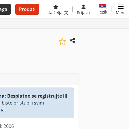
aga
Prodati
Jezik
Lista želja
(0)
Prijava
Meni
na:
Besplatno se registrujte ili
 biste pristupili svim
ma.
d: 2006