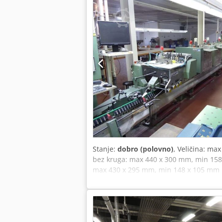
Stanje:
dobro (polovno)
, Veličina: m
bez kruga: max 440 x 300 mm, min 158
max 430 x 295 mm, min 148 x 105 mm B
& hranilica • 7 stanica koje okupljaju s
jedinica za ušivanje 300 • uređaj za o
za nož • Tri trimer za trimer 251 Noћev
električnih dijagrama • Katalog 1 reze
Hanover • stanje: veoma dobro