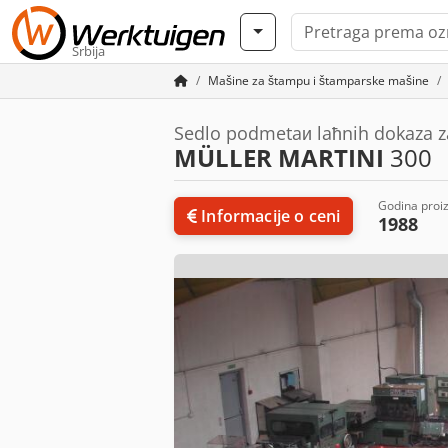
Srbija
Mašine za štampu i štamparske mašine
Sedlo podmetaи laћnih dokaza za
MÜLLER MARTINI
300
Godina proi
Informacije o ceni
1988