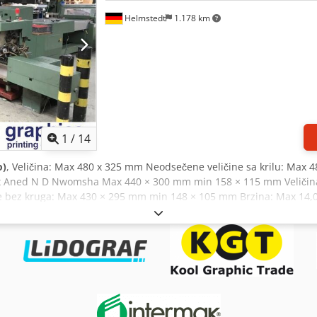
Helmstedt
1.178 km
1
/
14
o)
, Veličina: Max 480 x 325 mm Neodsečene veličine sa krilu: Max
fx Aned N D Nwomsha Max 440 × 300 mm min 158 × 115 mm Veličina
e bez kruga: Max 430 × 295 mm min 148 × 105 mm Brzina: Max 14,0
ehanizam za ubacivanje papira: • 5 stanica za prikupljanje staze &