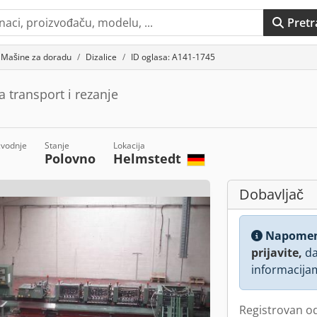
Pretr
Mašine za doradu
Dizalice
ID oglasa: A141-1745
 transport i rezanje
zvodnje
Stanje
Lokacija
Polovno
Helmstedt
Dobavljač
Napome
prijavite,
da
informacija
Registrovan o