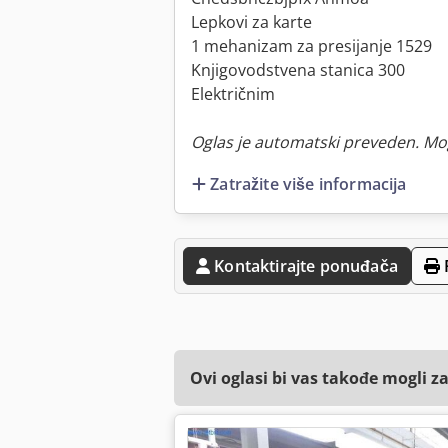
Lepkovi za karte
1 mehanizam za presijanje 1529
Knjigovodstvena stanica 300
Električnim
Oglas je automatski preveden. Mo
Zatražite više informacija
Kontaktirajte ponuđača
Ovi oglasi bi vas takođe mogli z