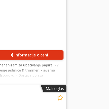
Informacije o ceni
mehanizam za ubacivanje papira: • 7
enje jedinice & trimmer: • jeverna
Isporuku: • Dostava pojasa
Mali oglas