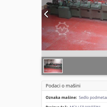
Podaci o mašini
Oznaka mašine:
Sedlo podmetaи 