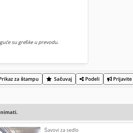
guće su greške u prevodu.
Prikaz za štampu
Sačuvaj
Podeli
Prijavite
animati.
Šavovi za sedlo