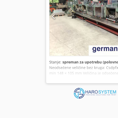
Stanje:
spreman za upotrebu (polovn
Neodsečene veličine bez kruga: Csdp
min 148 × 105 mm Veličina je odsečen
(220/380V, 50Hz) Opremu skup lanca & m
251 • kompenzacija slagača CS-20