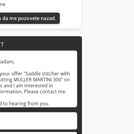
ine
 da me pozovete nazad.
Zatražite više slika
IT