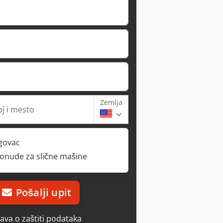
Zemlja
oj i mesto
rgovac
ponude za slične mašine
Pošalji upit
java o zaštiti podataka