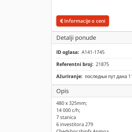
Informacije o ceni
Detalji ponude
ID oglasa:
A141-1745
Referentni broj:
21875
Ažuriranje:
последњи пут дана 1
Opis
480 x 325mm;
14 000 c/h;
7 stanica
6 investitora 279
Chedsbnczbjpfx Anmoa