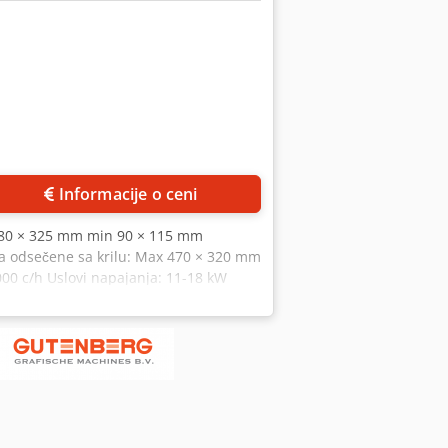
Informacije o ceni
 480 × 325 mm min 90 × 115 mm
 odsečene sa krilu: Max 470 × 320 mm
00 c/h Uslovi napajanja: 11-18 kW
 lanca tri noža: • tri noža sa nožem