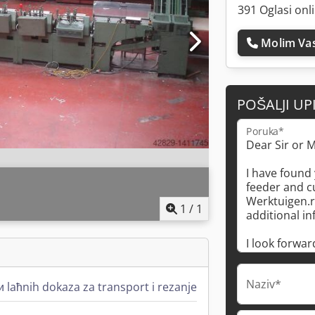
391 Oglasi onl
Molim Vas
POŠALJI UP
Poruka*
1
/
1
Naziv*
laћnih dokaza za transport i rezanje