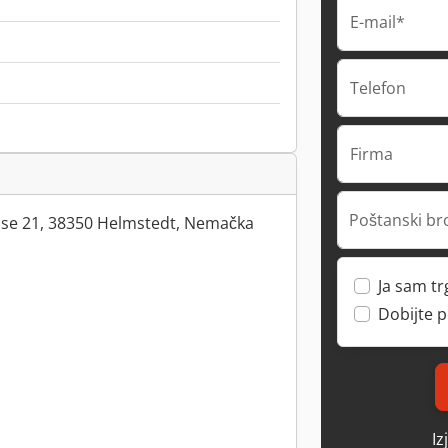
E-mail*
Telefon
Firma
Poštanski br
se 21, 38350 Helmstedt, Nemačka
Ja sam t
Dobijte 
Iz