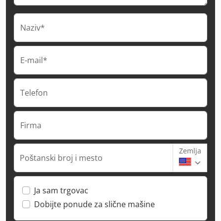
Naziv*
E-mail*
Telefon
Firma
Zemlja
Poštanski broj i mesto
Ja sam trgovac
Dobijte ponude za slične mašine