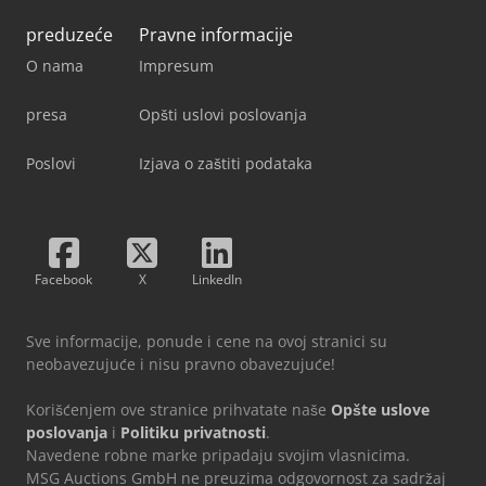
preduzeće
Pravne informacije
O nama
Impresum
presa
Opšti uslovi poslovanja
Poslovi
Izjava o zaštiti podataka
Facebook
X
LinkedIn
Sve informacije, ponude i cene na ovoj stranici su
neobavezujuće i nisu pravno obavezujuće!
Korišćenjem ove stranice prihvatate naše
Opšte uslove
poslovanja
i
Politiku privatnosti
.
Navedene robne marke pripadaju svojim vlasnicima.
MSG Auctions GmbH ne preuzima odgovornost za sadržaj