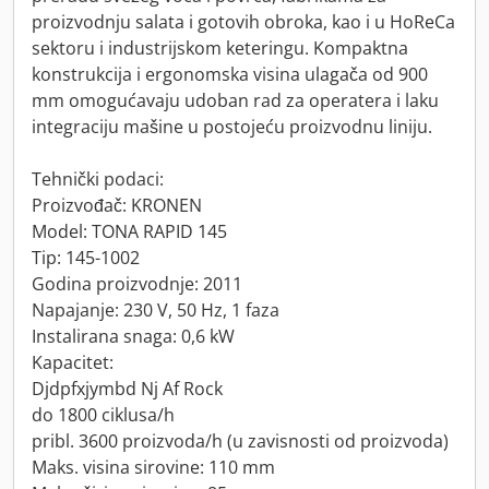
proizvodnju salata i gotovih obroka, kao i u HoReCa
sektoru i industrijskom keteringu. Kompaktna
konstrukcija i ergonomska visina ulagača od 900
mm omogućavaju udoban rad za operatera i laku
integraciju mašine u postojeću proizvodnu liniju.
Tehnički podaci:
Proizvođač: KRONEN
Model: TONA RAPID 145
Tip: 145-1002
Godina proizvodnje: 2011
Napajanje: 230 V, 50 Hz, 1 faza
Instalirana snaga: 0,6 kW
Kapacitet:
Djdpfxjymbd Nj Af Rock
do 1800 ciklusa/h
pribl. 3600 proizvoda/h (u zavisnosti od proizvoda)
Maks. visina sirovine: 110 mm