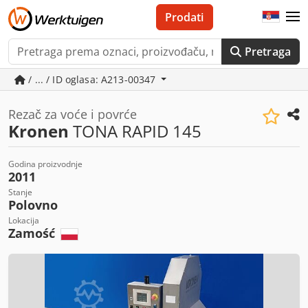
Prodati
Pretraga
/ ... / ID oglasa: A213-00347
Rezač za voće i povrće
Kronen
TONA RAPID 145
Godina proizvodnje
2011
Stanje
Polovno
Lokacija
Zamość