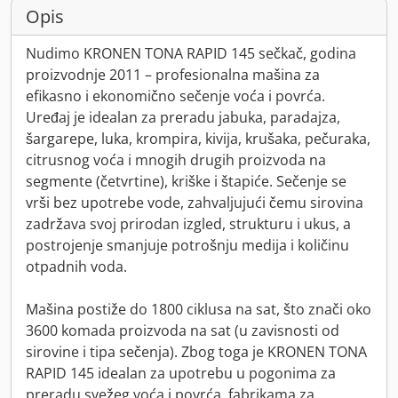
Opis
Nudimo KRONEN TONA RAPID 145 sečkač, godina
proizvodnje 2011 – profesionalna mašina za
efikasno i ekonomično sečenje voća i povrća.
Uređaj je idealan za preradu jabuka, paradajza,
šargarepe, luka, krompira, kivija, krušaka, pečuraka,
citrusnog voća i mnogih drugih proizvoda na
segmente (četvrtine), kriške i štapiće. Sečenje se
vrši bez upotrebe vode, zahvaljujući čemu sirovina
zadržava svoj prirodan izgled, strukturu i ukus, a
postrojenje smanjuje potrošnju medija i količinu
otpadnih voda.
Mašina postiže do 1800 ciklusa na sat, što znači oko
3600 komada proizvoda na sat (u zavisnosti od
sirovine i tipa sečenja). Zbog toga je KRONEN TONA
RAPID 145 idealan za upotrebu u pogonima za
preradu svežeg voća i povrća, fabrikama za