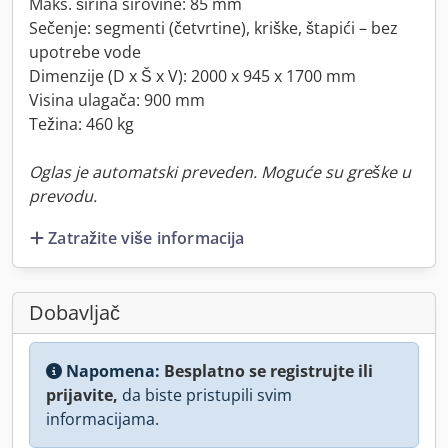
Maks. širina sirovine: 85 mm
Sečenje: segmenti (četvrtine), kriške, štapići – bez
upotrebe vode
Dimenzije (D x Š x V): 2000 x 945 x 1700 mm
Visina ulagača: 900 mm
Težina: 460 kg
Oglas je automatski preveden. Moguće su greške u
prevodu.
Zatražite više informacija
Dobavljač
Napomena:
Besplatno se registrujte ili
prijavite,
da biste pristupili svim
informacijama.