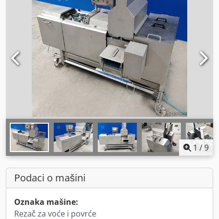
1
/
9
Podaci o mašini
Oznaka mašine:
Rezač za voće i povrće